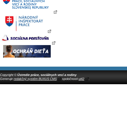
Copyright ©
Ústredie práce, sociálnych vecí a rodiny
Generuje
redakčný systém BUXUS CMS
spoločnosti
ui42
.