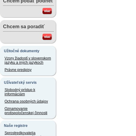
Chcem podať podnet
Chcem sa poradiť
Užitočné dokumenty
Vzory žiadostí v slovenskom
jazyku a iných jazykoch
Právne predpisy
Užívateľský servis
Slobodný prístup k
informáciám
Ochrana osobných údajov
Oznamovanie
protispoločenskej činnosti
Naše registre
Sprostredkovatelia