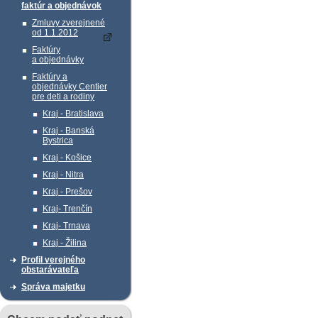
faktúr a objednávok
Zmluvy zverejnené
od 1.1.2012
Faktúry
a objednávky
Faktúry a
objednávky Centier
pre deti a rodiny
Kraj - Bratislava
Kraj - Banská
Bystrica
Kraj - Košice
Kraj - Nitra
Kraj - Prešov
Kraj- Trenčín
Kraj- Trnava
Kraj - Žilina
Profil verejného
obstarávateľa
Správa majetku