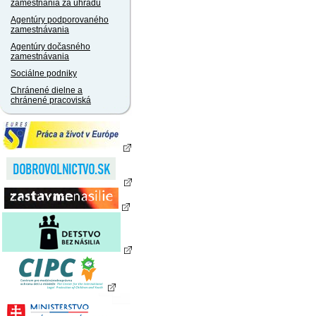
zamestnania za úhradu
Agentúry podporovaného
zamestnávania
Agentúry dočasného
zamestnávania
Sociálne podniky
Chránené dielne a
chránené pracoviská