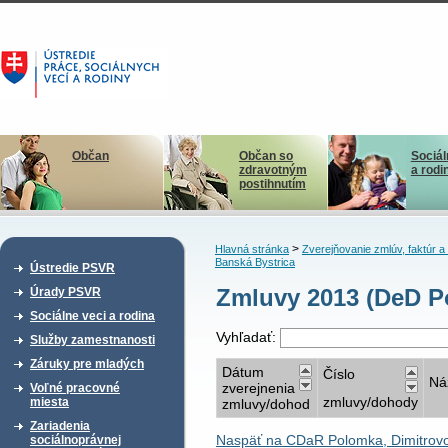
Občan
Občan so
Sociál
zdravotným
a rodi
postihnutím
>
Hlavná stránka
Zverejňovanie zmlúv, faktúr 
Banská Bystrica
Ústredie PSVR
Zmluvy 2013 (DeD P
Úrady PSVR
Sociálne veci a rodina
Vyhľadať:
Služby zamestnanosti
Záruky pre mladých
Dátum
Číslo
Ná
zverejnenia
Voľné pracovné
zmluvy/dohody
miesta
zmluvy/dohod
Zariadenia
Naspäť na CDaR Polomka, Dimitrov
sociálnoprávnej