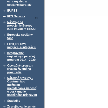
ochrany detí a
sociálnej kurately
EURES
PES Network
Nástroje na
prepojenie Európy
(CEF)/Systém EESSI
Európsky sociálny
fond
Fond pre azyl,
migráciu a integráciu
Integrovaný
regionálny operačný
program 2014 - 2020
Operačný program
Kvalita životného
prostredia
Národné projekty -
Oznámenia o
možnosti
predkladania žiadostí
o poskytnutie
finančného príspevku
Štatistiky
Zverejňovanie zmlúv,