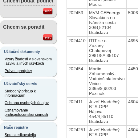
Chcem podať podnet
Modra
202453
MVM CEEnergy
500
Slovakia s.r.o
Ivánska cesta
Chcem sa poradiť
30/B,82104
Bratislava
2024410
ITIT s.r.o
469
Zuzany
Chalupovej
Užitočné dokumenty
3981/8A,85107
Vzory žiadostí v slovenskom
Bratislava
jazyku a iných jazykoch
202454
Martin
445
Právne predpisy
Záhumenský-
Vodoinštalatérstvo
Vinice
Užívateľský servis
3365/9,90203
Slobodný prístup k
Pezinok
informáciám
202411
Jozef Hradečný
460
Ochrana osobných údajov
BTS-OPP
Oznamovanie
Hájova
protispoločenskej činnosti
454/4,85110
Bratislava
Naše registre
2024251
Jozef Hradečný
460
BTS-OPP
Sprostredkovatelia