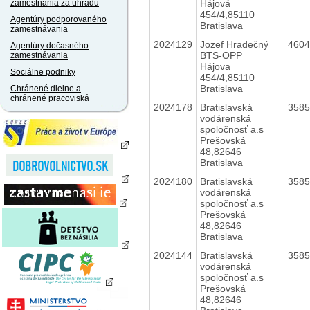
Hájová
zamestnania za úhradu
454/4,85110
Agentúry podporovaného
Bratislava
zamestnávania
2024129
Jozef Hradečný
460
Agentúry dočasného
BTS-OPP
zamestnávania
Hájova
Sociálne podniky
454/4,85110
Bratislava
Chránené dielne a
chránené pracoviská
2024178
Bratislavská
358
vodárenská
spoločnosť a.s
Prešovská
48,82646
Bratislava
2024180
Bratislavská
358
vodárenská
spoločnosť a.s
Prešovská
48,82646
Bratislava
2024144
Bratislavská
358
vodárenská
spoločnosť a.s
Prešovská
48,82646