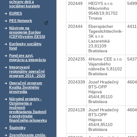
ochrany detí a
202449
HEGYS s.r.o
549
sociálnej kurately
Mikovíniho
9548/19,91702
EURES
Trnava
PES Network
202444
Eberspächer
441
Nástroje na
Tageslichttechnik-
prepojenie Európy
SK s.r.o
(CEF)/Systém EESSI
Lazaretská
Európsky sociálny
23,81109
fond
Bratislava
Fond pre azyl,
2024235
4Home CEE s.r.o
543
migráciu a integráciu
Vajanského
Integrovaný
nábrežie 5,81102
regionálny operačný
Bratislava
program 2014 - 2020
2024339
Jozef Hradečný
460
Operačný program
BTS-OPP
Kvalita životného
Hájová
prostredia
454/4,85110
Národné projekty -
Bratislava
Oznámenia o
možnosti
2024128
Jozef Hradečný
460
predkladania žiadostí
BTS-OPP
o poskytnutie
Hájova
finančného príspevku
454/4,85110
Štatistiky
Bratislava
Zverejňovanie zmlúv,