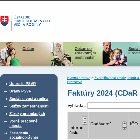
Občan
Občan so
Sociál
zdravotným
a rodi
postihnutím
>
Hlavná stránka
Zverejňovanie zmlúv, faktúr 
Bratislava
Ústredie PSVR
Faktúry 2024 (CDaR 
Úrady PSVR
Sociálne veci a rodina
Vyhľadať:
Služby zamestnanosti
Záruky pre mladých
Voľné pracovné
Dodávateľ
IČO
miesta
Interné
číslo
Zariadenia
sociálnoprávnej