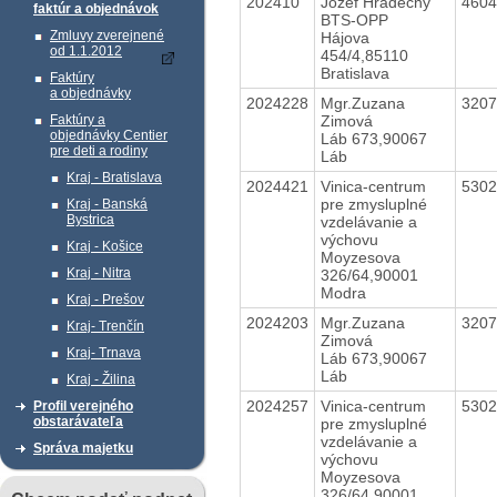
202410
Jozef Hradečný
460
faktúr a objednávok
BTS-OPP
Zmluvy zverejnené
Hájova
od 1.1.2012
454/4,85110
Bratislava
Faktúry
a objednávky
2024228
Mgr.Zuzana
320
Zimová
Faktúry a
objednávky Centier
Láb 673,90067
pre deti a rodiny
Láb
Kraj - Bratislava
2024421
Vinica-centrum
530
pre zmysluplné
Kraj - Banská
Bystrica
vzdelávanie a
výchovu
Kraj - Košice
Moyzesova
Kraj - Nitra
326/64,90001
Modra
Kraj - Prešov
2024203
Mgr.Zuzana
320
Kraj- Trenčín
Zimová
Kraj- Trnava
Láb 673,90067
Láb
Kraj - Žilina
2024257
Vinica-centrum
530
Profil verejného
obstarávateľa
pre zmysluplné
vzdelávanie a
Správa majetku
výchovu
Moyzesova
326/64,90001