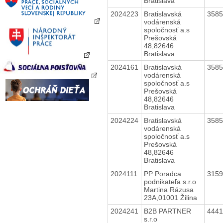
Bratislava
2024223
Bratislavská
358
vodárenská
spoločnosť a.s
Prešovská
48,82646
Bratislava
2024161
Bratislavská
358
vodárenská
spoločnosť a.s
Prešovská
48,82646
Bratislava
2024224
Bratislavská
358
vodárenská
spoločnosť a.s
Prešovská
48,82646
Bratislava
2024111
PP Poradca
315
podnikateľa s.r.o
Martina Rázusa
23A,01001 Žilina
2024241
B2B PARTNER
444
s.r.o