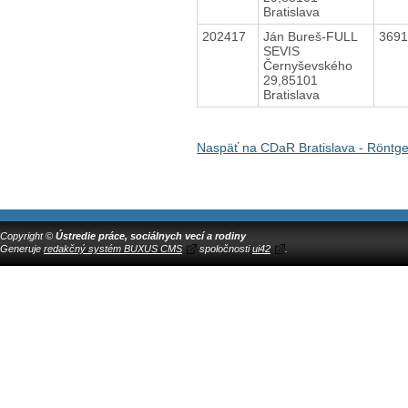
Bratislava
202417
Ján Bureš-FULL
369
SEVIS
Černyševského
29,85101
Bratislava
Naspäť na CDaR Bratislava - Röntg
Copyright ©
Ústredie práce, sociálnych vecí a rodiny
Generuje
redakčný systém BUXUS CMS
spoločnosti
ui42
.