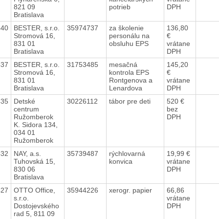
821 09
potrieb
DPH
Bratislava
440
BESTER, s.r.o.
35974737
za školenie
136,80
Stromová 16,
personálu na
€
831 01
obsluhu EPS
vrátane
Bratislava
DPH
437
BESTER, s.r.o.
31753485
mesačná
145,20
Stromová 16,
kontrola EPS
€
831 01
Rontgenova a
vrátane
Bratislava
Lenardova
DPH
435
Detské
30226112
tábor pre deti
520 €
centrum
bez
Ružomberok
DPH
K. Sidora 134,
034 01
Ružomberok
432
NAY, a.s.
35739487
rýchlovarná
19,99 €
Tuhovská 15,
konvica
vrátane
830 06
DPH
Bratislava
427
OTTO Office,
35944226
xerogr. papier
66,86
s.r.o.
vrátane
Dostojevského
DPH
rad 5, 811 09