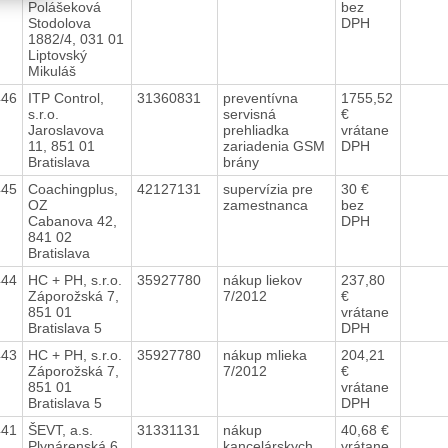
Polášeková
bez
Stodolova
DPH
1882/4, 031 01
Liptovský
Mikuláš
446
ITP Control,
31360831
preventívna
1755,52
s.r.o.
servisná
€
Jaroslavova
prehliadka
vrátane
11, 851 01
zariadenia GSM
DPH
Bratislava
brány
445
Coachingplus,
42127131
supervízia pre
30 €
OZ
zamestnanca
bez
Cabanova 42,
DPH
841 02
Bratislava
444
HC + PH, s.r.o.
35927780
nákup liekov
237,80
Záporožská 7,
7/2012
€
851 01
vrátane
Bratislava 5
DPH
443
HC + PH, s.r.o.
35927780
nákup mlieka
204,21
Záporožská 7,
7/2012
€
851 01
vrátane
Bratislava 5
DPH
441
ŠEVT, a.s.
31331131
nákup
40,68 €
Plynárenská 6,
kancelárskych
vrátane