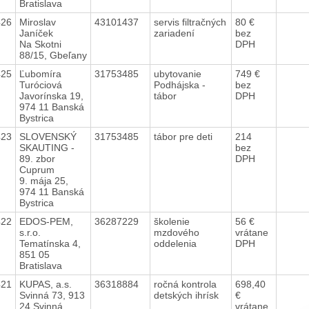
Bratislava
426
Miroslav
43101437
servis filtračných
80 €
Janíček
zariadení
bez
Na Skotni
DPH
88/15, Gbeľany
425
Ľubomíra
31753485
ubytovanie
749 €
Turóciová
Podhájska -
bez
Javorínska 19,
tábor
DPH
974 11 Banská
Bystrica
423
SLOVENSKÝ
31753485
tábor pre deti
214
SKAUTING -
bez
89. zbor
DPH
Cuprum
9. mája 25,
974 11 Banská
Bystrica
422
EDOS-PEM,
36287229
školenie
56 €
s.r.o.
mzdového
vrátane
Tematínska 4,
oddelenia
DPH
851 05
Bratislava
421
KUPAS, a.s.
36318884
ročná kontrola
698,40
Svinná 73, 913
detských ihrísk
€
24 Svinná
vrátane