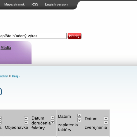
Mapa stránok
RSS
English version
Médiá
>
rodiny
Kraj -
)
Dátum
Dátum
Dátum
doručenia
zaplatenia
a
Objednávka
zverejnenia
faktúry
faktúry