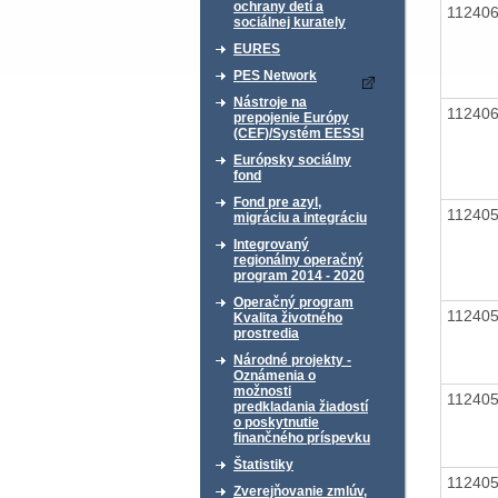
ochrany detí a
11240
sociálnej kurately
EURES
PES Network
Nástroje na
11240
prepojenie Európy
(CEF)/Systém EESSI
Európsky sociálny
fond
Fond pre azyl,
11240
migráciu a integráciu
Integrovaný
regionálny operačný
program 2014 - 2020
Operačný program
11240
Kvalita životného
prostredia
Národné projekty -
Oznámenia o
možnosti
11240
predkladania žiadostí
o poskytnutie
finančného príspevku
Štatistiky
11240
Zverejňovanie zmlúv,