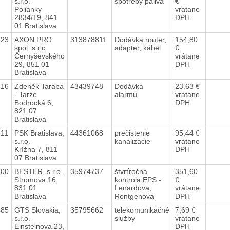
s.r.o.
spotreby paliva
€
Polianky
vrátane
2834/19, 841
DPH
01 Bratislava
523
AXON PRO
313878811
Dodávka router,
154,80
spol. s.r.o.
adapter, kábel
€
Černyševského
vrátane
29, 851 01
DPH
Bratislava
516
Zdeněk Taraba
43439748
Dodávka
23,63 €
- Tarze
alarmu
vrátane
Bodrocká 6,
DPH
821 07
Bratislava
511
PSK Bratislava,
44361068
prečistenie
95,44 €
s.r.o.
kanalizácie
vrátane
Krížna 7, 811
DPH
07 Bratislava
500
BESTER, s.r.o.
35974737
štvrťročná
351,60
Stromova 16,
kontrola EPS -
€
831 01
Lenardova,
vrátane
Bratislava
Rontgenova
DPH
485
GTS Slovakia,
35795662
telekomunikačné
7,69 €
s.r.o.
služby
vrátane
Einsteinova 23,
DPH