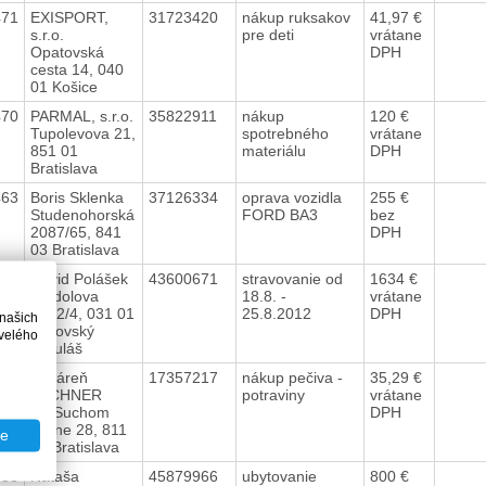
471
EXISPORT,
31723420
nákup ruksakov
41,97 €
s.r.o.
pre deti
vrátane
Opatovská
DPH
cesta 14, 040
01 Košice
470
PARMAL, s.r.o.
35822911
nákup
120 €
Tupolevova 21,
spotrebného
vrátane
851 01
materiálu
DPH
Bratislava
463
Boris Sklenka
37126334
oprava vozidla
255 €
Studenohorská
FORD BA3
bez
2087/65, 841
DPH
03 Bratislava
459
Dávid Polášek
43600671
stravovanie od
1634 €
Stodolova
18.8. -
vrátane
1882/4, 031 01
25.8.2012
DPH
 našich
Liptovský
velého
Mikuláš
457
Pekáreň
17357217
nákup pečiva -
35,29 €
PACHNER
potraviny
vrátane
Pri Suchom
DPH
mlyne 28, 811
te
04 Bratislava
456
Nataša
45879966
ubytovanie
800 €