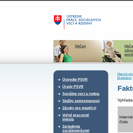
Občan
Obča
zdra
post
Hlavná str
Bratislava
Ústredie PSVR
Fakt
Úrady PSVR
Sociálne veci a rodina
Vyhľada
Služby zamestnanosti
Záruky pre mladých
Voľné pracovné
Interné
miesta
číslo
Zariadenia
sociálnoprávnej