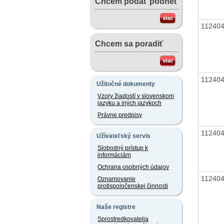
Chcem podať podnet
11240
Chcem sa poradiť
11240
Užitočné dokumenty
Vzory žiadostí v slovenskom
jazyku a iných jazykoch
Právne predpisy
11240
Užívateľský servis
Slobodný prístup k
informáciám
Ochrana osobných údajov
11240
Oznamovanie
protispoločenskej činnosti
Naše registre
Sprostredkovatelia