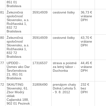
851 01
Bratislava
481
Železničná
35914939
cestovné lístky
36,73 €
spoločnosť
vrátane
Slovensko, a.s.
DPH
Rožňavská 1,
832 72
Bratislava
480
Železničná
35914939
cestovné lístky
43,70 €
spoločnosť
vrátane
Slovensko, a.s.
DPH
Rožňavská 1,
832 72
Bratislava
477
UPDDD -
17316537
strava a poistné
44,45 €
Úsmev ako Dar
za letný tábor -
vrátane
Ševčenskova
Duchonka
DPH
21, 851 01
Bratislava
472
SKAUTING
31806490
prenájom chaty
232 €
Slovenský, 61.
Dolná Lehota 5.
bez
Zbor Modrý
- 9. 8. 2012
DPH
oblak
Cajlanská 188,
902 01 Pezinok