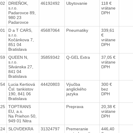
602
DRIEŇOK,
46192492
Ubytovanie
118 €
s.r.o.
vrátane
Padarovce 89,
DPH
980 23
Padarovce
601
D a T CARS,
45687064
Pneumatiky
339,61
s.r.o.
€
Kočánkova 7,
vrátane
851 04
DPH
Bratislava
559
QUEEN N,
35859342
Q-GEL Extra
37,05 €
s.r.o.
vrátane
Silvánska 27,
DPH
841 04
Bratislava
554
Lucia Kertiová
44420803
Výučba
300 €
Čsl. tankistov
anglického
bez
190, 841 06
jazyka
DPH
Bratislava
525
TOPTRANS
Preprava
20,38 €
EU, a.s.
vrátane
Na Priehon 50,
DPH
949 01 Nitra
524
SLOVDEKRA
31324797
Premeranie
446,40