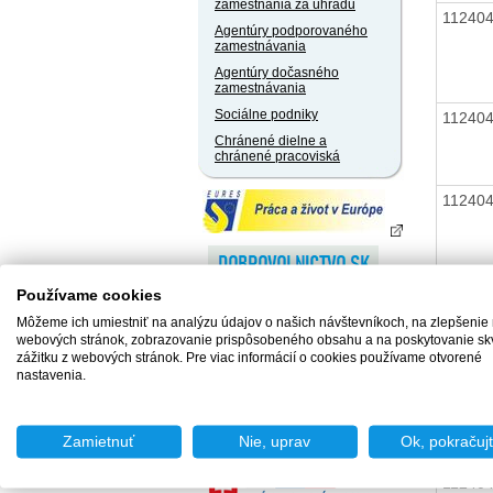
zamestnania za úhradu
11240
Agentúry podporovaného
zamestnávania
Agentúry dočasného
zamestnávania
Sociálne podniky
11240
Chránené dielne a
chránené pracoviská
11240
11240
Používame cookies
Môžeme ich umiestniť na analýzu údajov o našich návštevníkoch, na zlepšenie
webových stránok, zobrazovanie prispôsobeného obsahu a na poskytovanie sk
zážitku z webových stránok. Pre viac informácií o cookies používame otvorené
nastavenia.
11240
Zamietnuť
Nie, uprav
Ok, pokračuj
11240