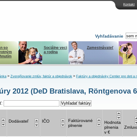
Kontakt
Vyhľadávanie
n so
Sociálne veci
Zamestnávateľ
votným
a rodina
ihnutím
>
>
ánka
Zverejňovanie zmlúv, faktúr a objednávok
Faktúry a objednávky Centier pre deti a 
úry 2012 (DeD Bratislava, Röntgenova 6
ť:
Faktúrované
Dodávateľ
IČO
Hodnota
plnenie
plnenia
Zmluv
v €