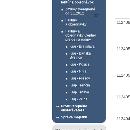
faktúr a objednávok
Zmluvy zverejnené
od 1.1.2012
Faktúry
11240
a objednávky
Faktúry a
objednávky Centier
pre deti a rodiny
Kraj - Bratislava
11240
Kraj - Banská
Bystrica
Kraj - Košice
Kraj - Nitra
11240
Kraj - Prešov
Kraj- Trenčín
Kraj- Trnava
11240
Kraj - Žilina
Profil verejného
obstarávateľa
Správa majetku
11240