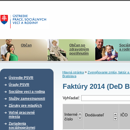
Občan
Občan so
Sociál
zdravotným
a rodi
postihnutím
>
Hlavná stránka
Zverejňovanie zmlúv, faktúr 
Bratislava
Ústredie PSVR
Faktúry 2014 (DeD Br
Úrady PSVR
Sociálne veci a rodina
Vyhľadať:
Služby zamestnanosti
Záruky pre mladých
Voľné pracovné
Interné
Dodávateľ
IČO
miesta
číslo
Zariadenia
sociálnoprávnej