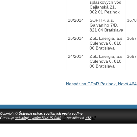
splaškových vôd
Cajlanská 21,
902 01 Pezinok
18/2014
SOFTIP, a.s.
367
Galvaniho 7/D,
821 04 Bratislava
25/2014
ZSE Energia, a.s.
366
Čulenova 6, 810
00 Bratislava
24/2014
ZSE Energia, a.s.
366
Čulenova 6, 810
00 Bratislava
Naspäť na CDaR Pezinok, Nová 464
Copyright ©
Ústredie práce, sociálnych vecí a rodiny
Generuje
redakčný systém BUXUS CMS
spoločnosti
ui42
.