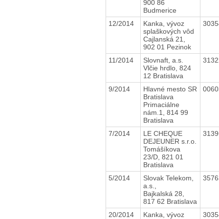
900 86
Budmerice
12/2014
Kanka, vývoz
303
splaškových vôd
Cajlanská 21,
902 01 Pezinok
11/2014
Slovnaft, a.s.
313
Vlčie hrdlo, 824
12 Bratislava
9/2014
Hlavné mesto SR
006
Bratislava
Primaciálne
nám.1, 814 99
Bratislava
7/2014
LE CHEQUE
313
DEJEUNER s.r.o.
Tomášíkova
23/D, 821 01
Bratislava
5/2014
Slovak Telekom,
357
a.s.,
Bajkalská 28,
817 62 Bratislava
20/2014
Kanka, vývoz
303