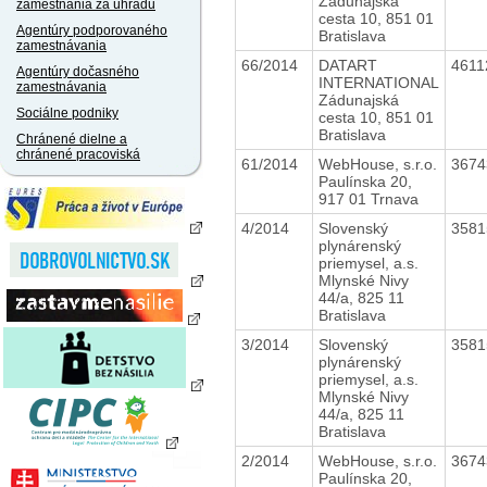
Zádunajská
zamestnania za úhradu
cesta 10, 851 01
Agentúry podporovaného
Bratislava
zamestnávania
66/2014
DATART
461
Agentúry dočasného
INTERNATIONAL
zamestnávania
Zádunajská
Sociálne podniky
cesta 10, 851 01
Bratislava
Chránené dielne a
chránené pracoviská
61/2014
WebHouse, s.r.o.
367
Paulínska 20,
917 01 Trnava
4/2014
Slovenský
358
plynárenský
priemysel, a.s.
Mlynské Nivy
44/a, 825 11
Bratislava
3/2014
Slovenský
358
plynárenský
priemysel, a.s.
Mlynské Nivy
44/a, 825 11
Bratislava
2/2014
WebHouse, s.r.o.
367
Paulínska 20,