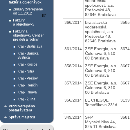
vodárenská
faktúr a objednávok
spoločnosť, a.s.
Zmluvy zverejnené
Prešovská 48,
od 1.1.2012
82646 Bratislava
Faktúry
366/2014
Bratislavská
358
a objednávky
vodárenská
spoločnosť, a.s.
Faktúry a
objednávky Centier
Prešovská 48,
pre deti a rodiny
82646 Bratislava
Kraj - Bratislava
361/2014
ZSE Energia, a.s.
367
Čulenova 6, 810
Kraj - Banská
Bystrica
00 Bratislava
Kraj - Košice
358/2014
ZSE Energia, a.s.
366
Čulenova 6, 810
Kraj - Nitra
00 Bratislava
Kraj - Prešov
357/2014
ZSE Energia, a.s.
366
Kraj- Trenčín
Čulenova 6, 810
00 Bratislava
Kraj- Trnava
Kraj - Žilina
356/2014
LE CHEGQE
313
Tomašikova 23/ d
Profil verejného
obstarávateľa
349/2014
SPP
358
Správa majetku
Mlynské Nivy 44,
825 11 Bratislava