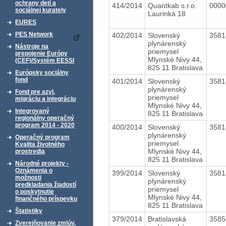
ochrany detí a
414/2014
Quantkab s.r.o.
000
sociálnej kurately
Laurinká 18
EURES
PES Network
402/2014
Slovenský
358
plynárenský
Nástroje na
priemysel
prepojenie Európy
Mlynské Nivy 44,
(CEF)/Systém EESSI
825 11 Bratislava
Európsky sociálny
fond
401/2014
Slovenský
358
plynárenský
Fond pre azyl,
priemysel
migráciu a integráciu
Mlynské Nivy 44,
Integrovaný
825 11 Bratislava
regionálny operačný
program 2014 - 2020
400/2014
Slovenský
358
plynárenský
Operačný program
priemysel
Kvalita životného
Mlynské Nivy 44,
prostredia
825 11 Bratislava
Národné projekty -
Oznámenia o
399/2014
Slovenský
358
možnosti
plynárenský
predkladania žiadostí
priemysel
o poskytnutie
Mlynské Nivy 44,
finančného príspevku
825 11 Bratislava
Štatistiky
379/2014
Bratislavská
358
Zverejňovanie zmlúv,