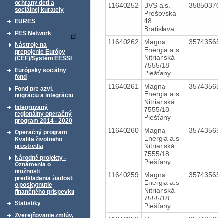
ochrany detí a
11640252
BVS a.s.
3585037
sociálnej kurately
Prešovská
48
EURES
Bratislava
PES Network
11640262
Magna
3574356
Nástroje na
Energia a.s
prepojenie Európy
Nitrianská
(CEF)/Systém EESSI
7555/18
Európsky sociálny
Piešťany
fond
11640261
Magna
3574356
Fond pre azyl,
Energia a.s
migráciu a integráciu
Nitrianská
Integrovaný
7555/18
regionálny operačný
Piešťany
program 2014 - 2020
11640260
Magna
3574356
Operačný program
Energia a.s
Kvalita životného
Nitrianská
prostredia
7555/18
Národné projekty -
Piešťany
Oznámenia o
možnosti
11640259
Magna
3574356
predkladania žiadostí
Energia a.s
o poskytnutie
Nitrianská
finančného príspevku
7555/18
Štatistiky
Piešťany
Zverejňovanie zmlúv,