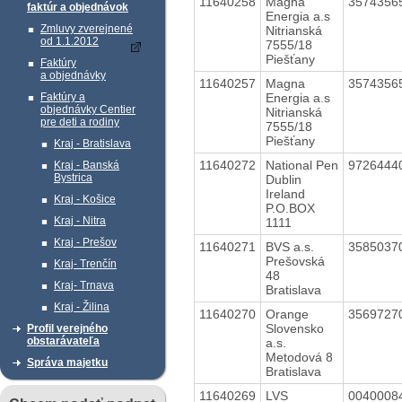
11640258
Magna
3574356
faktúr a objednávok
Energia a.s
Zmluvy zverejnené
Nitrianská
od 1.1.2012
7555/18
Piešťany
Faktúry
a objednávky
11640257
Magna
3574356
Energia a.s
Faktúry a
objednávky Centier
Nitrianská
pre deti a rodiny
7555/18
Piešťany
Kraj - Bratislava
11640272
National Pen
9726444
Kraj - Banská
Bystrica
Dublin
Ireland
Kraj - Košice
P.O.BOX
Kraj - Nitra
1111
Kraj - Prešov
11640271
BVS a.s.
3585037
Prešovská
Kraj- Trenčín
48
Kraj- Trnava
Bratislava
Kraj - Žilina
11640270
Orange
3569727
Slovensko
Profil verejného
obstarávateľa
a.s.
Metodová 8
Správa majetku
Bratislava
11640269
LVS
0040008