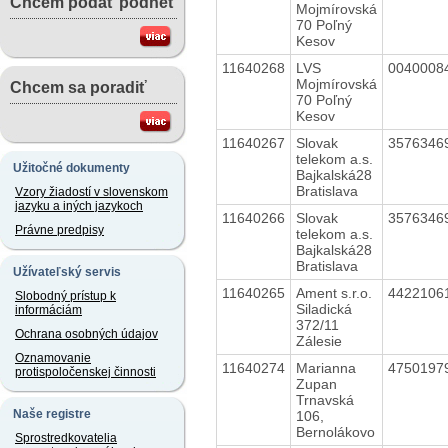
Chcem podať podnet
Mojmírovská
70 Poľný
Kesov
11640268
LVS
0040008
Mojmírovská
Chcem sa poradiť
70 Poľný
Kesov
11640267
Slovak
3576346
telekom a.s.
Užitočné dokumenty
Bajkalská28
Bratislava
Vzory žiadostí v slovenskom
jazyku a iných jazykoch
11640266
Slovak
3576346
Právne predpisy
telekom a.s.
Bajkalská28
Bratislava
Užívateľský servis
11640265
Ament s.r.o.
4422106
Slobodný prístup k
Siladická
informáciám
372/11
Ochrana osobných údajov
Zálesie
Oznamovanie
11640274
Marianna
4750197
protispoločenskej činnosti
Zupan
Trnavská
Naše registre
106,
Bernolákovo
Sprostredkovatelia