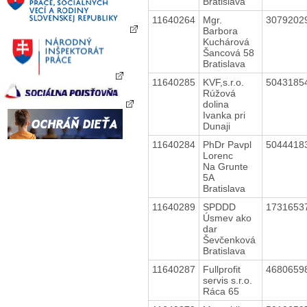
Bratislava
11640264
Mgr.
3079202
Barbora
Kuchárová
Šancová 58
Bratislava
11640285
KVF,s.r.o.
5043185
Rúžová
dolina
Ivanka pri
Dunaji
11640284
PhDr Pavpl
5044418
Lorenc
Na Grunte
5A
Bratislava
11640289
SPDDD
1731653
Úsmev ako
dar
Ševčenková
Bratislava
11640287
Fullprofit
4680659
servis s.r.o.
Ráca 65