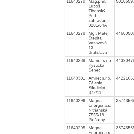
11640279
Mag.phil.
5010659
Ľuboš
Tibenský
Pod
záhradami
3201/64A
11640278
Mgr. Matej
4460050
Štepita
Vazovová
13,
Bratislava
11640288
Mamo, s.r.o.
4439047
Kysucká
Senec
11640301
Amnet s.r.o.
4422106
Zálesie
Siladická
372/11
11640296
Magna
3574356
Energia a.s.
Nitrianská
7555/18
Piešťany
11640295
Magna
3574356
Energia a.s.