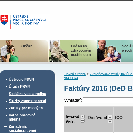
Občan
Občan so
Sociál
zdravotným
a rodi
postihnutím
>
Hlavná stránka
Zverejňovanie zmlúv, faktúr 
Bratislava
Ústredie PSVR
Faktúry 2016 (DeD B
Úrady PSVR
Sociálne veci a rodina
Vyhľadať:
Služby zamestnanosti
Záruky pre mladých
Voľné pracovné
Interné
Dodávateľ
IČO
miesta
číslo
Zariadenia
sociálnoprávnej