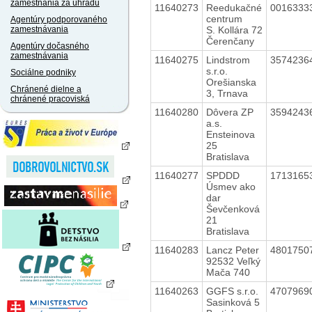
zamestnania za úhradu
11640273
Reedukačné
0016333
centrum
Agentúry podporovaného
S. Kollára 72
zamestnávania
Čerenčany
Agentúry dočasného
zamestnávania
11640275
Lindstrom
3574236
s.r.o.
Sociálne podniky
Orešianska
Chránené dielne a
3, Trnava
chránené pracoviská
11640280
Dôvera ZP
3594243
a.s.
Ensteinova
25
Bratislava
11640277
SPDDD
1713165
Úsmev ako
dar
Ševčenková
21
Bratislava
11640283
Lancz Peter
4801750
92532 Veľký
Mača 740
11640263
GGFS s.r.o.
4707969
Sasinková 5