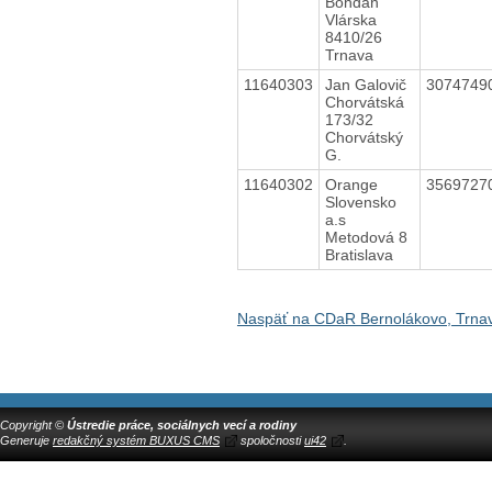
Bohdan
Vlárska
8410/26
Trnava
11640303
Jan Galovič
3074749
Chorvátská
173/32
Chorvátský
G.
11640302
Orange
3569727
Slovensko
a.s
Metodová 8
Bratislava
Naspäť na CDaR Bernolákovo, Trna
Copyright ©
Ústredie práce, sociálnych vecí a rodiny
Generuje
redakčný systém BUXUS CMS
spoločnosti
ui42
.