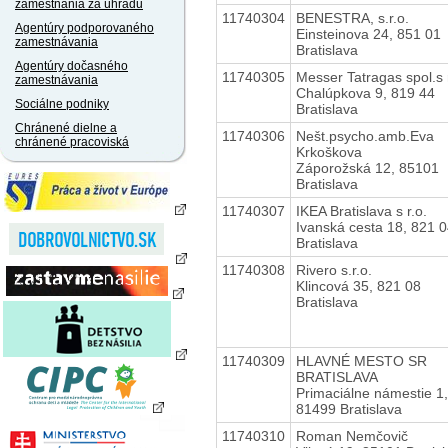
zamestnania za úhradu
11740304
BENESTRA, s.r.o.
Agentúry podporovaného
Einsteinova 24, 851 01
zamestnávania
Bratislava
Agentúry dočasného
11740305
Messer Tatragas spol.s r
zamestnávania
Chalúpkova 9, 819 44
Sociálne podniky
Bratislava
Chránené dielne a
11740306
Nešt.psycho.amb.Eva
chránené pracoviská
Krkoškova
Záporožská 12, 85101
Bratislava
11740307
IKEA Bratislava s r.o.
Ivanská cesta 18, 821 
Bratislava
11740308
Rivero s.r.o.
Klincová 35, 821 08
Bratislava
11740309
HLAVNÉ MESTO SR
BRATISLAVA
Primaciálne námestie 1,
81499 Bratislava
11740310
Roman Nemčovič