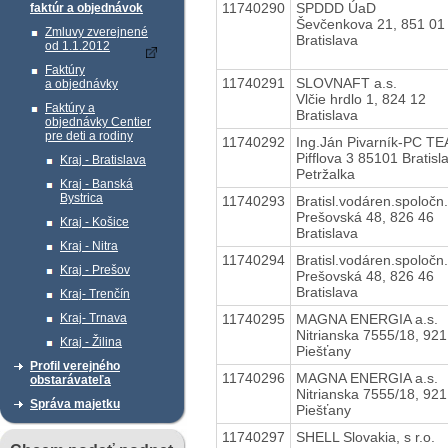
11740290
SPDDD ÚaD
faktúr a objednávok
Ševčenkova 21, 851 01
Zmluvy zverejnené
Bratislava
od 1.1.2012
Faktúry
11740291
SLOVNAFT a.s.
a objednávky
Vlčie hrdlo 1, 824 12
Faktúry a
Bratislava
objednávky Centier
pre deti a rodiny
11740292
Ing.Ján Pivarník-PC T
Pifflova 3 85101 Bratisl
Kraj - Bratislava
Petržalka
Kraj - Banská
Bystrica
11740293
Bratisl.vodáren.spoločn.
Prešovská 48, 826 46
Kraj - Košice
Bratislava
Kraj - Nitra
11740294
Bratisl.vodáren.spoločn.
Kraj - Prešov
Prešovská 48, 826 46
Bratislava
Kraj- Trenčín
11740295
MAGNA ENERGIA a.s.
Kraj- Trnava
Nitrianska 7555/18, 921
Kraj - Žilina
Piešťany
Profil verejného
11740296
MAGNA ENERGIA a.s.
obstarávateľa
Nitrianska 7555/18, 921
Správa majetku
Piešťany
11740297
SHELL Slovakia, s r.o.