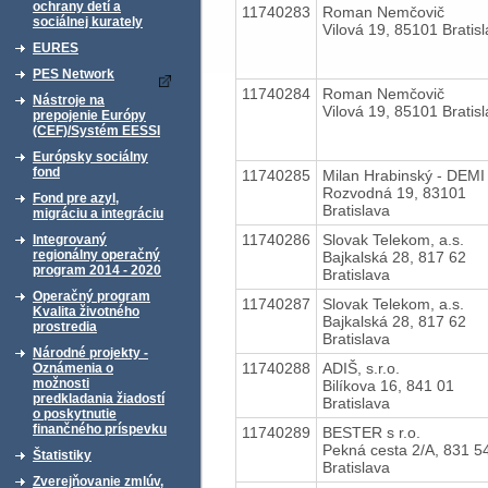
ochrany detí a
11740283
Roman Nemčovič
sociálnej kurately
Vilová 19, 85101 Bratis
EURES
PES Network
11740284
Roman Nemčovič
Nástroje na
Vilová 19, 85101 Bratis
prepojenie Európy
(CEF)/Systém EESSI
Európsky sociálny
fond
11740285
Milan Hrabinský - DEMI
Rozvodná 19, 83101
Fond pre azyl,
Bratislava
migráciu a integráciu
11740286
Slovak Telekom, a.s.
Integrovaný
regionálny operačný
Bajkalská 28, 817 62
program 2014 - 2020
Bratislava
Operačný program
11740287
Slovak Telekom, a.s.
Kvalita životného
Bajkalská 28, 817 62
prostredia
Bratislava
Národné projekty -
11740288
ADIŠ, s.r.o.
Oznámenia o
možnosti
Bilíkova 16, 841 01
predkladania žiadostí
Bratislava
o poskytnutie
finančného príspevku
11740289
BESTER s r.o.
Pekná cesta 2/A, 831 5
Štatistiky
Bratislava
Zverejňovanie zmlúv,