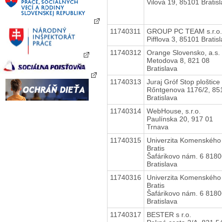
Vilová 19, 85101 Bratis
11740311
GROUP PC TEAM s.r.o.
Pifflova 3, 85101 Bratis
11740312
Orange Slovensko, a.s.
Metodova 8, 821 08
Bratislava
11740313
Juraj Gróf Stop ploštice
Rőntgenova 1176/2, 85
Bratislava
11740314
WebHouse, s.r.o.
Paulínska 20, 917 01
Trnava
11740315
Univerzita Komenského
Bratis
Šafárikovo nám. 6 818
Bratislava
11740316
Univerzita Komenského
Bratis
Šafárikovo nám. 6 818
Bratislava
11740317
BESTER s r.o.