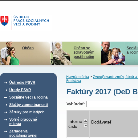
Občan
Občan so
Sociál
zdravotným
a rodi
postihnutím
>
Hlavná stránka
Zverejňovanie zmlúv, faktúr 
Bratislava
Ústredie PSVR
Faktúry 2017 (DeD B
Úrady PSVR
Sociálne veci a rodina
Vyhľadať:
Služby zamestnanosti
Záruky pre mladých
Voľné pracovné
Interné
Dodávateľ
miesta
číslo
Zariadenia
sociálnoprávnej