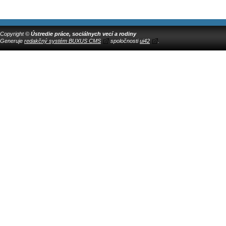
Copyright ©
Ústredie práce, sociálnych vecí a rodiny
Generuje
redakčný systém BUXUS CMS
spoločnosti
ui42
.