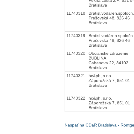
Pekná cesta 2/A, 831 5
Bratislava
11740318
Bratisl.vodáren.spoločn.
Prešovská 48, 826 46
Bratislava
11740319
Bratisl.vodáren.spoločn.
Prešovská 48, 826 46
Bratislava
11740320
Občianske združenie
BUBLINA
Cabanova 22, 84102
Bratislava
11740321
hc&ph, s.r.o.
Záporožská 7, 851 01
Bratislava
11740322
hc&ph, s.r.o.
Záporožská 7, 851 01
Bratislava
Naspäť na CDaR Bratislava - Röntg