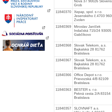
Nová 37 90026 Slovens
Grob
11840370
Xepap, spol. s r.o.
Jesenského č.4703 96
Zvolen
11840369
Miroslav Janíček
Indačská 715/24 93005
Gabčíkovo
11840368
Slovak Telekom, a.s.
Bajkalská 28 81762
Bratislava
11840367
Slovak Telekom, a.s.
Bajkalská 28 81762
Bratislava
11840366
Office Depot s.r.o.
Prievozská 4/B 82109
Bratislava
11840363
BESTER s. r.o.
Pekná cesta 2/A 83154
Bratislava
11840357
SLOVNAFT a.s.