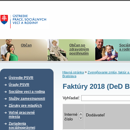
Občan
Občan so
Sociál
zdravotným
a rodi
postihnutím
>
Hlavná stránka
Zverejňovanie zmlúv, faktúr 
Bratislava
Ústredie PSVR
Faktúry 2018 (DeD B
Úrady PSVR
Sociálne veci a rodina
Vyhľadať:
Služby zamestnanosti
Záruky pre mladých
Voľné pracovné
Interné
Dodávateľ
miesta
číslo
Zariadenia
sociálnoprávnej