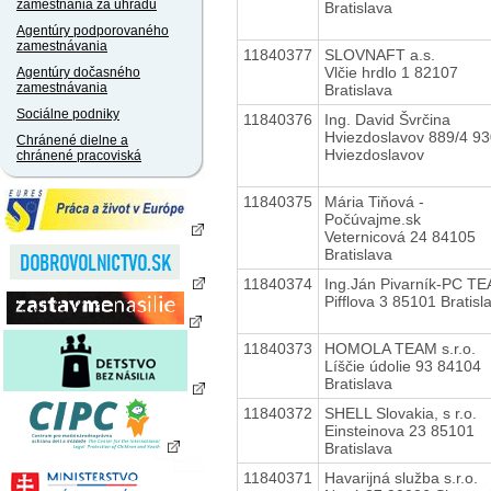
zamestnania za úhradu
Bratislava
Agentúry podporovaného
zamestnávania
11840377
SLOVNAFT a.s.
Vlčie hrdlo 1 82107
Agentúry dočasného
zamestnávania
Bratislava
Sociálne podniky
11840376
Ing. David Švrčina
Hviezdoslavov 889/4 9
Chránené dielne a
Hviezdoslavov
chránené pracoviská
11840375
Mária Tiňová -
Počúvajme.sk
Veternicová 24 84105
Bratislava
11840374
Ing.Ján Pivarník-PC T
Pifflova 3 85101 Bratisl
11840373
HOMOLA TEAM s.r.o.
Líščie údolie 93 84104
Bratislava
11840372
SHELL Slovakia, s r.o.
Einsteinova 23 85101
Bratislava
11840371
Havarijná služba s.r.o.