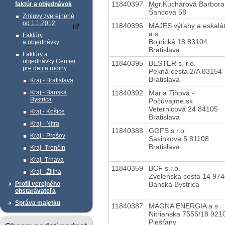
11840397
Mgr.Kuchárová Barbora
faktúr a objednávok
Šancová 58
Zmluvy zverejnené
od 1.1.2012
11840396
MAJES výťahy a eskalá
a.s.
Faktúry
Bojnická 18 83104
a objednávky
Bratislava
Faktúry a
objednávky Centier
11840395
BESTER s. r.o.
pre deti a rodiny
Pekná cesta 2/A 83154
Bratislava
Kraj - Bratislava
11840392
Mária Tiňová -
Kraj - Banská
Bystrica
Počúvajme.sk
Veternicová 24 84105
Kraj - Košice
Bratislava
Kraj - Nitra
11840388
GGFS s.r.o.
Kraj - Prešov
Sasinkova 5 81108
Bratislava
Kraj- Trenčín
Kraj- Trnava
11840359
BCF s.r.o.
Kraj - Žilina
Zvolenská cesta 14 97
Banská Bystrica
Profil verejného
obstarávateľa
Správa majetku
11840387
MAGNA ENERGIA a.s.
Nitrianska 7555/18 921
Piešťany