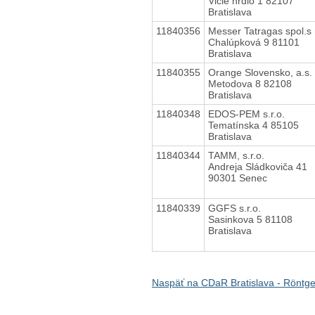
Vlčie hrdlo 1 82107
Bratislava
11840356
Messer Tatragas spol.s r
Chalúpková 9 81101
Bratislava
11840355
Orange Slovensko, a.s.
Metodova 8 82108
Bratislava
11840348
EDOS-PEM s.r.o.
Tematínska 4 85105
Bratislava
11840344
TAMM, s.r.o.
Andreja Sládkoviča 41
90301 Senec
11840339
GGFS s.r.o.
Sasinkova 5 81108
Bratislava
Naspäť na CDaR Bratislava - Röntg