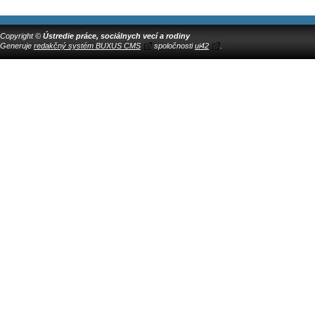
Copyright ©
Ústredie práce, sociálnych vecí a rodiny
Generuje
redakčný systém BUXUS CMS
spoločnosti
ui42
.