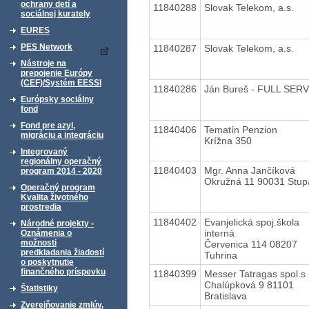
ochrany detí a
11840288
Slovak Telekom, a.s.
sociálnej kurately
EURES
PES Network
11840287
Slovak Telekom, a.s.
Nástroje na
prepojenie Európy
(CEF)/Systém EESSI
11840286
Ján Bureš - FULL SERV
Európsky sociálny
fond
Fond pre azyl,
11840406
Tematín Penzion
migráciu a integráciu
Krížna 350
Integrovaný
regionálny operačný
11840403
Mgr. Anna Jančíková
program 2014 - 2020
Okružná 11 90031 Stup
Operačný program
Kvalita životného
prostredia
11840402
Evanjelická spoj.škola
Národné projekty -
interná
Oznámenia o
možnosti
Červenica 114 08207
predkladania žiadostí
Tuhrina
o poskytnutie
finančného príspevku
11840399
Messer Tatragas spol.s r
Chalúpková 9 81101
Štatistiky
Bratislava
Zverejňovanie zmlúv,