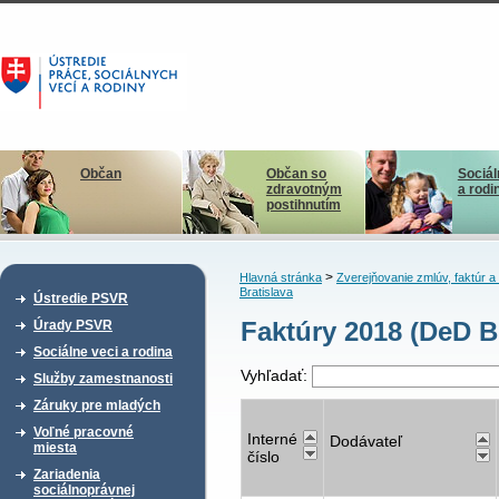
Občan
Občan so
Sociál
zdravotným
a rodi
postihnutím
>
Hlavná stránka
Zverejňovanie zmlúv, faktúr 
Bratislava
Ústredie PSVR
Faktúry 2018 (DeD B
Úrady PSVR
Sociálne veci a rodina
Vyhľadať:
Služby zamestnanosti
Záruky pre mladých
Voľné pracovné
Interné
Dodávateľ
miesta
číslo
Zariadenia
sociálnoprávnej