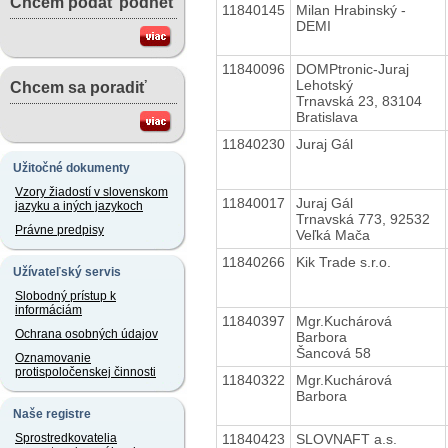
Chcem podať podnet
11840145
Milan Hrabinský -
DEMI
11840096
DOMPtronic-Juraj
Lehotský
Chcem sa poradiť
Trnavská 23, 83104
Bratislava
11840230
Juraj Gál
Užitočné dokumenty
Vzory žiadostí v slovenskom
11840017
Juraj Gál
jazyku a iných jazykoch
Trnavská 773, 92532
Právne predpisy
Veľká Mača
11840266
Kik Trade s.r.o.
Užívateľský servis
Slobodný prístup k
informáciám
11840397
Mgr.Kuchárová
Ochrana osobných údajov
Barbora
Šancová 58
Oznamovanie
protispoločenskej činnosti
11840322
Mgr.Kuchárová
Barbora
Naše registre
11840423
SLOVNAFT a.s.
Sprostredkovatelia