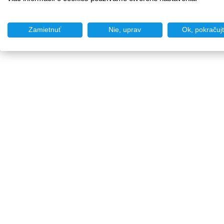
Zamietnuť
Nie, uprav
Ok, pokračuj