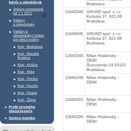
faktúr a objednávok
Bratislava
Zmluvy zverejnené
11840046
GRUND spol. s r.o.
od 1.1.2012
Košická 37, 821 08
Faktúry
Bratislava
a objednávky
Faktúry a
11840045
GRUND spol. s r.o.
objednávky Centier
Košická 37, 821 08
pre deti a rodiny
Bratislava
Kraj - Bratislava
Kraj - Banská
11840345
Milan Hrabinský -
Bystrica
DEMI
Rozvodnán 19 83101
Kraj - Košice
Bratislava
Kraj - Nitra
11840248
Milan Hrabinský -
Kraj - Prešov
DEMI
Kraj- Trenčín
Kraj- Trnava
11840201
Milan Hrabinský -
Kraj - Žilina
DEMI
Profil verejného
obstarávateľa
11840200
Milan Hrabinský -
Správa majetku
DEMI