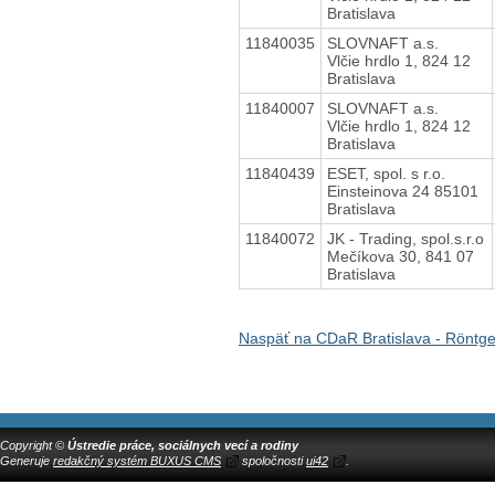
Bratislava
11840035
SLOVNAFT a.s.
Vlčie hrdlo 1, 824 12
Bratislava
11840007
SLOVNAFT a.s.
Vlčie hrdlo 1, 824 12
Bratislava
11840439
ESET, spol. s r.o.
Einsteinova 24 85101
Bratislava
11840072
JK - Trading, spol.s.r.o
Mečíkova 30, 841 07
Bratislava
Naspäť na CDaR Bratislava - Röntg
Copyright ©
Ústredie práce, sociálnych vecí a rodiny
Generuje
redakčný systém BUXUS CMS
spoločnosti
ui42
.