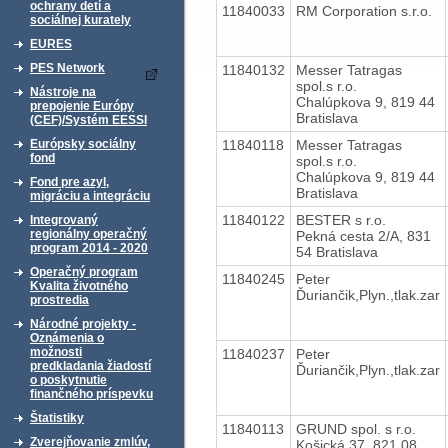
ochrany detí a
11840033
RM Corporation s.r.o.
sociálnej kurately
EURES
PES Network
11840132
Messer Tatragas
spol.s r.o.
Nástroje na
Chalúpkova 9, 819 44
prepojenie Európy
Bratislava
(CEF)/Systém EESSI
11840118
Messer Tatragas
Európsky sociálny
fond
spol.s r.o.
Chalúpkova 9, 819 44
Fond pre azyl,
Bratislava
migráciu a integráciu
11840122
BESTER s r.o.
Integrovaný
regionálny operačný
Pekná cesta 2/A, 831
program 2014 - 2020
54 Bratislava
Operačný program
11840245
Peter
Kvalita životného
Ďuriančik,Plyn.,tlak.zar
prostredia
Národné projekty -
Oznámenia o
možnosti
11840237
Peter
predkladania žiadostí
Ďuriančik,Plyn.,tlak.zar
o poskytnutie
finančného príspevku
Štatistiky
11840113
GRUND spol. s r.o.
Zverejňovanie zmlúv,
Košická 37, 821 08