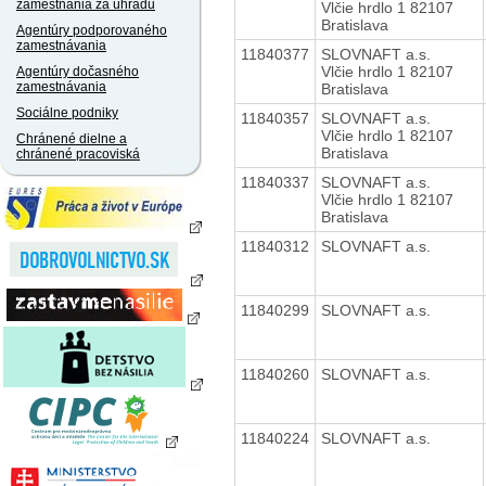
zamestnania za úhradu
Vlčie hrdlo 1 82107
Bratislava
Agentúry podporovaného
zamestnávania
11840377
SLOVNAFT a.s.
Vlčie hrdlo 1 82107
Agentúry dočasného
zamestnávania
Bratislava
Sociálne podniky
11840357
SLOVNAFT a.s.
Vlčie hrdlo 1 82107
Chránené dielne a
Bratislava
chránené pracoviská
11840337
SLOVNAFT a.s.
Vlčie hrdlo 1 82107
Bratislava
11840312
SLOVNAFT a.s.
11840299
SLOVNAFT a.s.
11840260
SLOVNAFT a.s.
11840224
SLOVNAFT a.s.