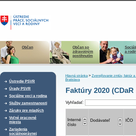
Občan
Občan so
Sociál
zdravotným
a rodi
postihnutím
>
Hlavná stránka
Zverejňovanie zmlúv, faktúr 
Bratislava
Ústredie PSVR
Faktúry 2020 (CDaR 
Úrady PSVR
Sociálne veci a rodina
Vyhľadať:
Služby zamestnanosti
Záruky pre mladých
Voľné pracovné
Interné
Dodávateľ
IČO
miesta
číslo
Zariadenia
sociálnoprávnej