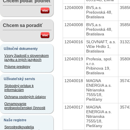
Chcem podať podnet
12040009
BVS,a.s.
3585
Prešovská 48,
Bratislava
12040008
BVS,a.s.
3585
Chcem sa poradiť
Prešovská 48,
Bratislava
12040016
SLOVNAFT, a.s.
3132
Vlčie Hrdlo 1,
Užitočné dokumenty
Bratislava
Vzory žiadostí v slovenskom
12040019
Profesia, spol.
3580
jazyku a iných jazykoch
s.r.o.
Právne predpisy
Pribinova 19,
Bratislava
Užívateľský servis
12040018
MAGNA
3574
ENERGIA a.s.
Slobodný prístup k
Nitrianska
informáciám
7555/18,
Ochrana osobných údajov
Piešťany
Oznamovanie
12040017
MAGNA
3574
protispoločenskej činnosti
ENERGIA a.s.
Nitrianska
Naše registre
7555/18,
Piešťany
Sprostredkovatelia