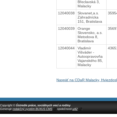
Břeclavská 3,
Malacky
12040038
Slovanet,a.s.
3595
Záhradnícka
151, Bratislava
12040039
Orange
3569
Slovensko, a.s.
Metodova 8,
Bratislava
12040044
Vladimír
4365
Višváder -
Autoopravovňa
Vajanského 85,
Malacky
Naspäť na CDaR Malacky, Hviezdos
Copyright ©
Ústredie práce, sociálnych vecí a rodiny
Generuje
redakčný systém BUXUS CMS
spoločnosti
ui42
.