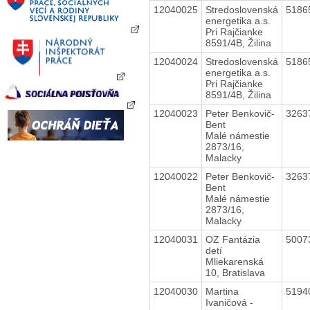
12040025
Stredoslovenská
5186
energetika a.s.
Pri Rajčianke
8591/4B, Žilina
12040024
Stredoslovenská
5186
energetika a.s.
Pri Rajčianke
8591/4B, Žilina
12040023
Peter Benkovič-
3263
Bent
Malé námestie
2873/16,
Malacky
12040022
Peter Benkovič-
3263
Bent
Malé námestie
2873/16,
Malacky
12040031
OZ Fantázia
5007
detí
Mliekarenská
10, Bratislava
12040030
Martina
5194
Ivaničová -