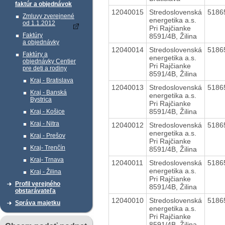
faktúr a objednávok
12040015
Stredoslovenská
5186
Zmluvy zverejnené
energetika a.s.
od 1.1.2012
Pri Rajčianke
Faktúry
8591/4B, Žilina
a objednávky
12040014
Stredoslovenská
5186
Faktúry a
energetika a.s.
objednávky Centier
Pri Rajčianke
pre deti a rodiny
8591/4B, Žilina
Kraj - Bratislava
12040013
Stredoslovenská
5186
Kraj - Banská
energetika a.s.
Bystrica
Pri Rajčianke
8591/4B, Žilina
Kraj - Košice
Kraj - Nitra
12040012
Stredoslovenská
5186
energetika a.s.
Kraj - Prešov
Pri Rajčianke
Kraj- Trenčín
8591/4B, Žilina
Kraj- Trnava
12040011
Stredoslovenská
5186
energetika a.s.
Kraj - Žilina
Pri Rajčianke
Profil verejného
8591/4B, Žilina
obstarávateľa
12040010
Stredoslovenská
5186
Správa majetku
energetika a.s.
Pri Rajčianke
8591/4B, Žilina