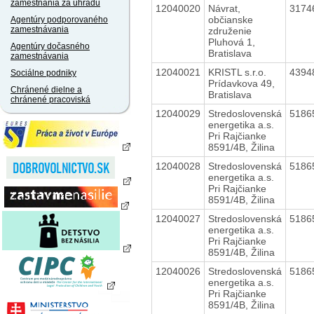
zamestnania za úhradu
12040020
Návrat,
3174
občianske
Agentúry podporovaného
zamestnávania
združenie
Pluhová 1,
Agentúry dočasného
Bratislava
zamestnávania
12040021
KRISTL s.r.o.
4394
Sociálne podniky
Prídavkova 49,
Chránené dielne a
Bratislava
chránené pracoviská
12040029
Stredoslovenská
5186
energetika a.s.
Pri Rajčianke
8591/4B, Žilina
12040028
Stredoslovenská
5186
energetika a.s.
Pri Rajčianke
8591/4B, Žilina
12040027
Stredoslovenská
5186
energetika a.s.
Pri Rajčianke
8591/4B, Žilina
12040026
Stredoslovenská
5186
energetika a.s.
Pri Rajčianke
8591/4B, Žilina