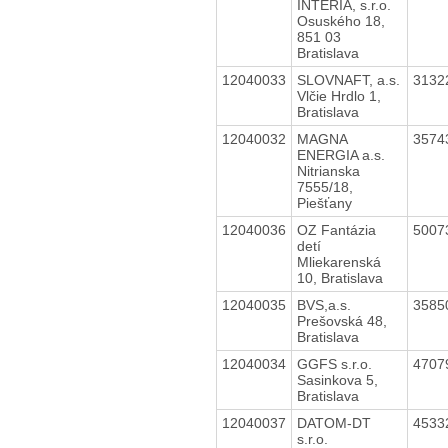
INTERIA, s.r.o.
Osuského 18,
851 03
Bratislava
12040033
SLOVNAFT, a.s.
3132
Vlčie Hrdlo 1,
Bratislava
12040032
MAGNA
3574
ENERGIA a.s.
Nitrianska
7555/18,
Piešťany
12040036
OZ Fantázia
5007
detí
Mliekarenská
10, Bratislava
12040035
BVS,a.s.
3585
Prešovská 48,
Bratislava
12040034
GGFS s.r.o.
4707
Sasinkova 5,
Bratislava
12040037
DATOM-DT
4533
s.r.o.