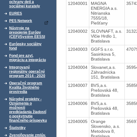
ochrany detí a
12040001
MAGNA
3574
sociálnej kurately
ENERGIA a.s.
Nitrianska
EURES
7555/18,
PES Network
Piešťany
Nástroje na
12040002
SLOVNAFT, a.s.
3132
prepojenie Európy
Vlčie Hrdlo 1,
(CEF)/Systém EESSI
Bratislava
Európsky sociálny
fond
12040003
GGFS s.r.o.
4707
Sasinkova 5,
Fond pre azyl,
Bratislava
migráciu a integráciu
12040004
Slovanet,a.s.
3595
Integrovaný
regionálny operačný
Záhradnícka
program 2014 - 2020
151, Bratislava
Operačný program
12040007
BVS,a.s.
3585
Kvalita životného
Prešovská 48,
prostredia
Bratislava
Národné projekty -
12040006
BVS,a.s.
3585
Oznámenia o
možnosti
Prešovská 48,
predkladania žiadostí
Bratislava
o poskytnutie
finančného príspevku
12040005
Orange
3569
Slovensko, a.s.
Štatistiky
Metodova 8,
Zverejňovanie zmlúv,
Bratislava