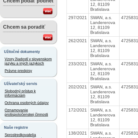
Chcem podať podnet
12, 81109
Bratislava
297/2021
SWAN, a.s.
472583
Landererova
Chcem sa poradiť
12, 81109
Bratislava
262/2021
SWAN, a.s.
472583
Landererova
12, 81109
Užitočné dokumenty
Bratislava
Vzory žiadostí v slovenskom
233/2021
SWAN, a.s.
472583
jazyku a iných jazykoch
Landererova
Právne predpisy
12, 81109
Bratislava
Užívateľský servis
202/2021
SWAN, a.s.
472583
Slobodný prístup k
Landererova
informáciám
12, 81109
Bratislava
Ochrana osobných údajov
172/2021
SWAN, a.s.
472583
Oznamovanie
Landererova
protispoločenskej činnosti
12, 81109
Bratislava
Naše registre
138/2021
SWAN, a.s.
472583
Sprostredkovatelia
Landererova