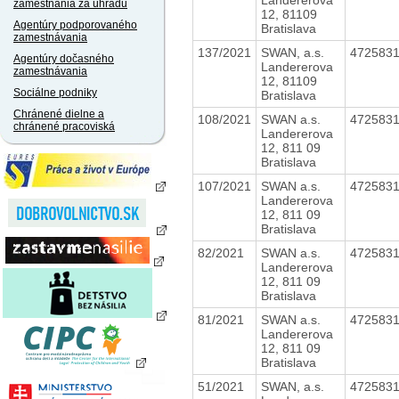
zamestnania za úhradu
12, 81109
Agentúry podporovaného
Bratislava
zamestnávania
137/2021
SWAN, a.s.
472583
Agentúry dočasného
Landererova
zamestnávania
12, 81109
Sociálne podniky
Bratislava
Chránené dielne a
108/2021
SWAN a.s.
472583
chránené pracoviská
Landererova
12, 811 09
Bratislava
107/2021
SWAN a.s.
472583
Landererova
12, 811 09
Bratislava
82/2021
SWAN a.s.
472583
Landererova
12, 811 09
Bratislava
81/2021
SWAN a.s.
472583
Landererova
12, 811 09
Bratislava
51/2021
SWAN, a.s.
472583