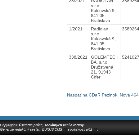
28/2021
RADIOLAN
358926
s.r.o.
Kuklovská 9,
841 05
Bratislava
1/2021
Radiolan
358926
s.r.o.
Kuklovská 9,
841 05
Bratislava
338/2021
GOLEMTECH
524102
BA, s.r.o.
Družstvená
21, 91943
Cífer
Naspäť na CDaR Pezinok, Nová 464
Copyright ©
Ústredie práce, sociálnych vecí a rodiny
Generuje
redakčný systém BUXUS CMS
spoločnosti
ui42
.