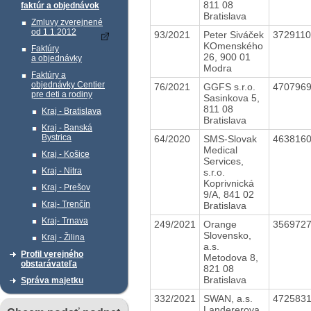
811 08
faktúr a objednávok
Bratislava
Zmluvy zverejnené
od 1.1.2012
93/2021
Peter Siváček
372911
KOmenského
Faktúry
26, 900 01
a objednávky
Modra
Faktúry a
objednávky Centier
76/2021
GGFS s.r.o.
470796
pre deti a rodiny
Sasinkova 5,
811 08
Kraj - Bratislava
Bratislava
Kraj - Banská
Bystrica
64/2020
SMS-Slovak
463816
Medical
Kraj - Košice
Services,
Kraj - Nitra
s.r.o.
Koprivnická
Kraj - Prešov
9/A, 841 02
Kraj- Trenčín
Bratislava
Kraj- Trnava
249/2021
Orange
356972
Slovensko,
Kraj - Žilina
a.s.
Profil verejného
Metodova 8,
obstarávateľa
821 08
Bratislava
Správa majetku
332/2021
SWAN, a.s.
472583
Landererova