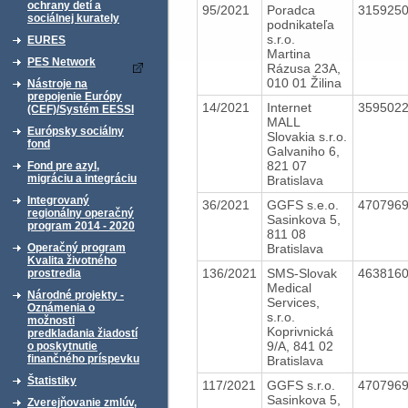
ochrany detí a
95/2021
Poradca
315925
sociálnej kurately
podnikateľa
s.r.o.
EURES
Martina
PES Network
Rázusa 23A,
010 01 Žilina
Nástroje na
prepojenie Európy
14/2021
Internet
359502
(CEF)/Systém EESSI
MALL
Európsky sociálny
Slovakia s.r.o.
fond
Galvaniho 6,
821 07
Fond pre azyl,
migráciu a integráciu
Bratislava
Integrovaný
36/2021
GGFS s.e.o.
470796
regionálny operačný
Sasinkova 5,
program 2014 - 2020
811 08
Bratislava
Operačný program
Kvalita životného
136/2021
SMS-Slovak
463816
prostredia
Medical
Národné projekty -
Services,
Oznámenia o
s.r.o.
možnosti
Koprivnická
predkladania žiadostí
9/A, 841 02
o poskytnutie
finančného príspevku
Bratislava
Štatistiky
117/2021
GGFS s.r.o.
470796
Sasinkova 5,
Zverejňovanie zmlúv,