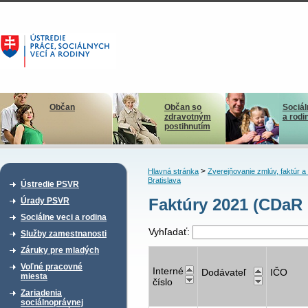
Občan
Občan so
Sociál
zdravotným
a rodi
postihnutím
>
Hlavná stránka
Zverejňovanie zmlúv, faktúr 
Bratislava
Ústredie PSVR
Faktúry 2021 (CDaR 
Úrady PSVR
Sociálne veci a rodina
Vyhľadať:
Služby zamestnanosti
Záruky pre mladých
Voľné pracovné
Interné
Dodávateľ
IČO
miesta
číslo
Zariadenia
sociálnoprávnej