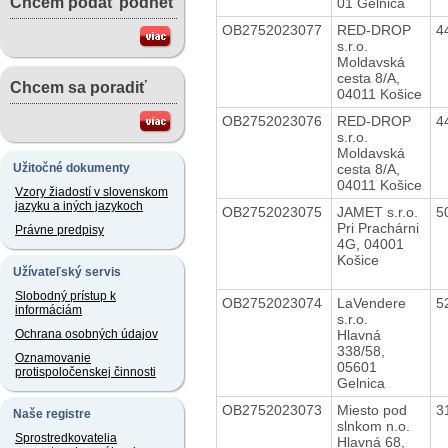
Chcem podať podnet
01 Gelnica
OB2752023077
RED-DROP
4
s.r.o.
Moldavská
cesta 8/A,
Chcem sa poradiť
04011 Košice
OB2752023076
RED-DROP
4
s.r.o.
Moldavská
cesta 8/A,
Užitočné dokumenty
04011 Košice
Vzory žiadostí v slovenskom
jazyku a iných jazykoch
OB2752023075
JAMET s.r.o.
5
Pri Prachárni
Právne predpisy
4G, 04001
Košice
Užívateľský servis
Slobodný prístup k
OB2752023074
LaVendere
5
informáciám
s.r.o.
Hlavná
Ochrana osobných údajov
338/58,
Oznamovanie
05601
protispoločenskej činnosti
Gelnica
OB2752023073
Miesto pod
3
Naše registre
slnkom n.o.
Sprostredkovatelia
Hlavná 68,