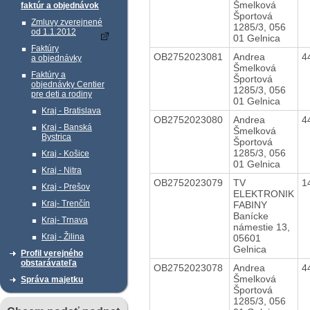
Šmelková
faktúr a objednávok
Športová
Zmluvy zverejnené
1285/3, 056
od 1.1.2012
01 Gelnica
Faktúry
OB2752023081
Andrea
4
a objednávky
Šmelková
Faktúry a
Športová
objednávky Centier
1285/3, 056
pre deti a rodiny
01 Gelnica
Kraj - Bratislava
OB2752023080
Andrea
4
Kraj - Banská
Šmelková
Bystrica
Športová
1285/3, 056
Kraj - Košice
01 Gelnica
Kraj - Nitra
OB2752023079
TV
1
Kraj - Prešov
ELEKTRONIK
Kraj- Trenčín
FABINY
Banícke
Kraj- Trnava
námestie 13,
Kraj - Žilina
05601
Gelnica
Profil verejného
obstarávateľa
OB2752023078
Andrea
4
Šmelková
Správa majetku
Športová
1285/3, 056