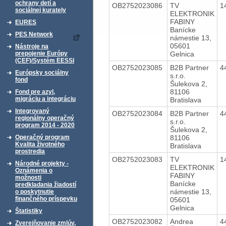
ochrany detí a
OB2752023086
TV
1
sociálnej kurately
ELEKTRONIK
FABINY
EURES
Banícke
PES Network
námestie 13,
05601
Nástroje na
Gelnica
prepojenie Európy
(CEF)/Systém EESSI
OB2752023085
B2B Partner
4
Európsky sociálny
s.r.o.
fond
Šulekova 2,
81106
Fond pre azyl,
migráciu a integráciu
Bratislava
Integrovaný
OB2752023084
B2B Partner
4
regionálny operačný
s.r.o.
program 2014 - 2020
Šulekova 2,
81106
Operačný program
Kvalita životného
Bratislava
prostredia
OB2752023083
TV
1
Národné projekty -
ELEKTRONIK
Oznámenia o
FABINY
možnosti
Banícke
predkladania žiadostí
námestie 13,
o poskytnutie
finančného príspevku
05601
Gelnica
Štatistiky
OB2752023082
Andrea
4
Zverejňovanie zmlúv,