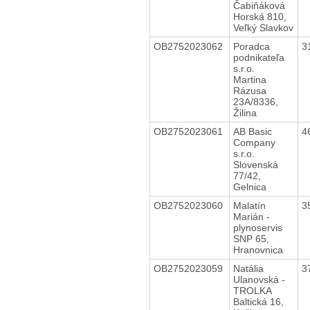
Čabiňáková
Horská 810,
Veľký Slavkov
OB2752023062
Poradca
3
podnikateľa
s.r.o.
Martina
Rázusa
23A/8336,
Žilina
OB2752023061
AB Basic
4
Company
s.r.o.
Slovenská
77/42,
Gelnica
OB2752023060
Malatín
3
Marián -
plynoservis
SNP 65,
Hranovnica
OB2752023059
Natália
3
Ulanovská -
TROLKA
Baltická 16,