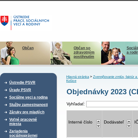
Občan
Občan so
Sociál
zdravotným
a rodi
postihnutím
>
Hlavná stránka
Zverejňovanie zmlúv, faktúr 
Košice
Ústredie PSVR
Objednávky 2023 (C
Úrady PSVR
Sociálne veci a rodina
Vyhľadať:
Služby zamestnanosti
Záruky pre mladých
Voľné pracovné
Interné číslo
Dodávateľ
I
miesta
Zariadenia
sociálnoprávnej