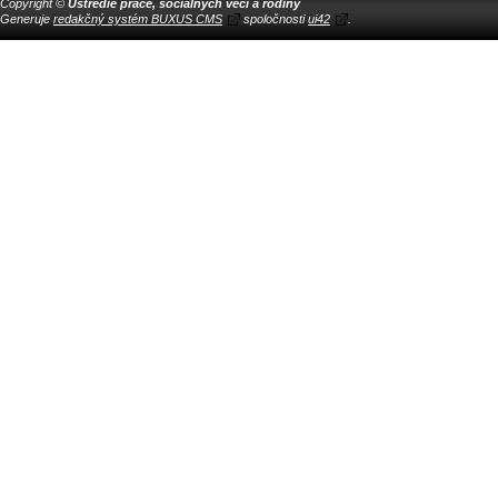
Copyright ©
Ústredie práce, sociálnych vecí a rodiny
Generuje
redakčný systém BUXUS CMS
spoločnosti
ui42
.