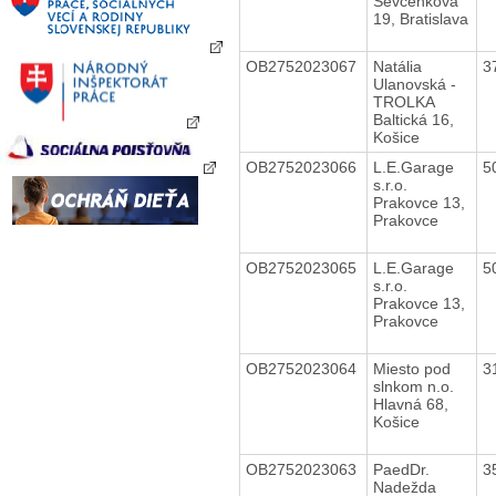
Ševčenkova
19, Bratislava
OB2752023067
Natália
3
Ulanovská -
TROLKA
Baltická 16,
Košice
OB2752023066
L.E.Garage
5
s.r.o.
Prakovce 13,
Prakovce
OB2752023065
L.E.Garage
5
s.r.o.
Prakovce 13,
Prakovce
OB2752023064
Miesto pod
3
slnkom n.o.
Hlavná 68,
Košice
OB2752023063
PaedDr.
3
Nadežda