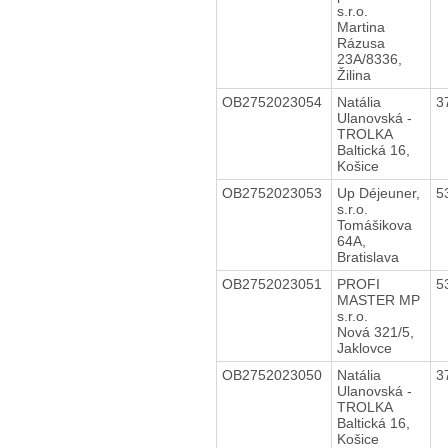
s.r.o.
Martina
Rázusa
23A/8336,
Žilina
OB2752023054
Natália
3
Ulanovská -
TROLKA
Baltická 16,
Košice
OB2752023053
Up Déjeuner,
5
s.r.o.
Tomášikova
64A,
Bratislava
OB2752023051
PROFI
5
MASTER MP
s.r.o.
Nová 321/5,
Jaklovce
OB2752023050
Natália
3
Ulanovská -
TROLKA
Baltická 16,
Košice