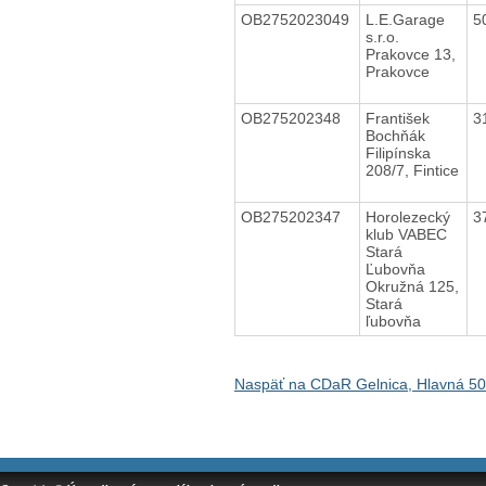
OB2752023049
L.E.Garage
5
s.r.o.
Prakovce 13,
Prakovce
OB275202348
František
3
Bochňák
Filipínska
208/7, Fintice
OB275202347
Horolezecký
3
klub VABEC
Stará
Ľubovňa
Okružná 125,
Stará
ľubovňa
Naspäť na CDaR Gelnica, Hlavná 50