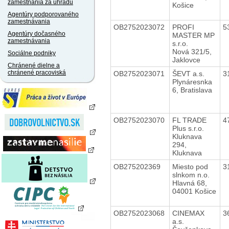
zamestnania za úhradu
Košice
Agentúry podporovaného
zamestnávania
OB2752023072
PROFI
5
Agentúry dočasného
MASTER MP
zamestnávania
s.r.o.
Nová 321/5,
Sociálne podniky
Jaklovce
Chránené dielne a
chránené pracoviská
OB2752023071
ŠEVT a.s.
3
Plynáresnka
6, Bratislava
OB2752023070
FL TRADE
4
Plus s.r.o.
Kluknava
294,
Kluknava
OB275202369
Miesto pod
3
slnkom n.o.
Hlavná 68,
04001 Košice
OB2752023068
CINEMAX
3
a.s.