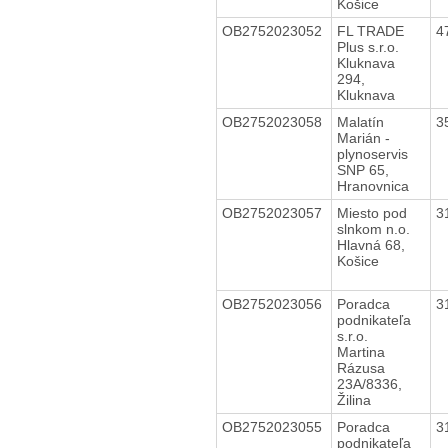
Košice
OB2752023052
FL TRADE
4
Plus s.r.o.
Kluknava
294,
Kluknava
OB2752023058
Malatín
3
Marián -
plynoservis
SNP 65,
Hranovnica
OB2752023057
Miesto pod
3
slnkom n.o.
Hlavná 68,
Košice
OB2752023056
Poradca
3
podnikateľa
s.r.o.
Martina
Rázusa
23A/8336,
Žilina
OB2752023055
Poradca
3
podnikateľa