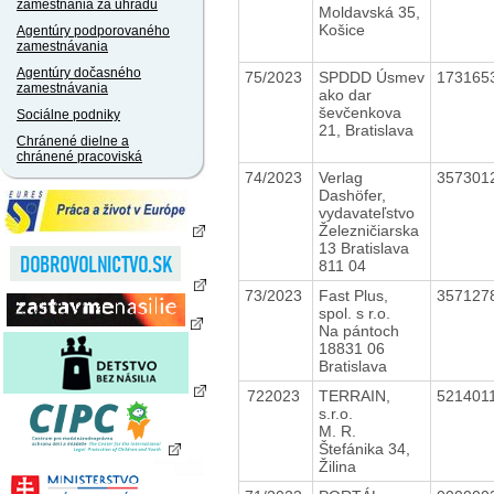
zamestnania za úhradu
Moldavská 35,
Košice
Agentúry podporovaného
zamestnávania
Agentúry dočasného
75/2023
SPDDD Úsmev
173165
zamestnávania
ako dar
ševčenkova
Sociálne podniky
21, Bratislava
Chránené dielne a
chránené pracoviská
74/2023
Verlag
357301
Dashöfer,
vydavateľstvo
Železničiarska
13 Bratislava
811 04
73/2023
Fast Plus,
357127
spol. s r.o.
Na pántoch
18831 06
Bratislava
722023
TERRAIN,
521401
s.r.o.
M. R.
Štefánika 34,
Žilina