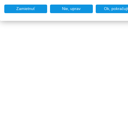
Zamietnuť
Nie, uprav
Ok, pokračuj