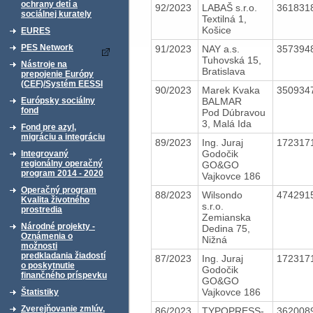
ochrany detí a
92/2023
LABAŠ s.r.o.
361831
sociálnej kurately
Textilná 1,
Košice
EURES
PES Network
91/2023
NAY a.s.
357394
Tuhovská 15,
Nástroje na
Bratislava
prepojenie Európy
(CEF)/Systém EESSI
90/2023
Marek Kvaka
350934
BALMAR
Európsky sociálny
fond
Pod Dúbravou
3, Malá Ida
Fond pre azyl,
migráciu a integráciu
89/2023
Ing. Juraj
172317
Godočik
Integrovaný
regionálny operačný
GO&GO
program 2014 - 2020
Vajkovce 186
Operačný program
88/2023
Wilsondo
474291
Kvalita životného
s.r.o.
prostredia
Zemianska
Národné projekty -
Dedina 75,
Oznámenia o
Nižná
možnosti
predkladania žiadostí
87/2023
Ing. Juraj
172317
o poskytnutie
Godočik
finančného príspevku
GO&GO
Vajkovce 186
Štatistiky
Zverejňovanie zmlúv,
86/2023
TYPOPRESS-
362008