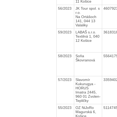
11 Košice
56/2023
JK Tour spol. s
460792
r.o.
Na Ortášoch
141, 044 13
Valaliky
59/2023
LABAŠ s.r.o.
361831
Textilná 1, 040
12 Košice
58/2023
Soňa
556417
Škovranová
57/2023
Slavomír
335940
Kukurugya -
HORUS
Imatra 2445,
960 01 Zvolen-
Tepličky
55/2023
OZ NiJoRo
511474
Magurská 6,
Košice