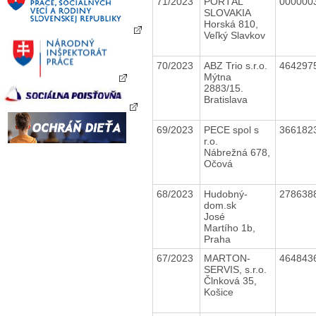
71/2023
PORTÁL
000000
SLOVAKIA
Horská 810,
Veľký Slavkov
70/2023
ABZ Trio s.r.o.
464297
Mýtna
2883/15.
Bratislava
69/2023
PECE spol s
366182
r.o.
Nábrežná 678,
Očová
68/2023
Hudobný-
278638
dom.sk
José
Martího 1b,
Praha
67/2023
MARTON-
464843
SERVIS, s.r.o.
Člnková 35,
Košice