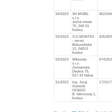
54/2023
3H MOBIL
362164
s.r.o.
Južná trieda
76, 040 01
Košice
53/2023
S.G.MONTEX
325282
- servis
Bukureštská
12, 04013
Košice
52/2023
Wilsondo
474291
s.r.o.
Zemianska
Dedina 75,
027 43 Nižná
51/2023
Ing. Juraj
172317
Godočik
GO&GO
B. Němcovej 1,
Košice