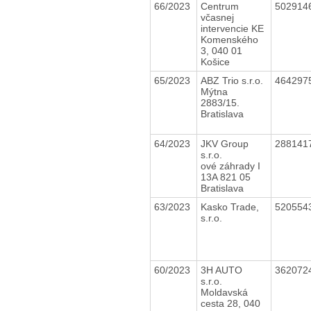
66/2023
Centrum
502914
včasnej
intervencie KE
Komenského
3, 040 01
Košice
65/2023
ABZ Trio s.r.o.
464297
Mýtna
2883/15.
Bratislava
64/2023
JKV Group
288141
s.r.o.
ové záhrady I
13A 821 05
Bratislava
63/2023
Kasko Trade,
520554
s.r.o.
60/2023
3H AUTO
362072
s.r.o.
Moldavská
cesta 28, 040