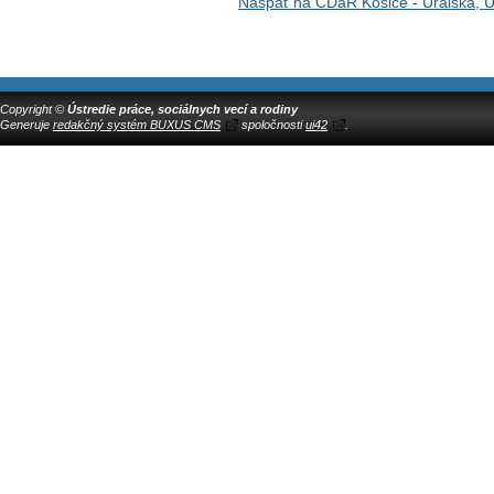
Naspäť na CDaR Košice - Uralská, U
Copyright ©
Ústredie práce, sociálnych vecí a rodiny
Generuje
redakčný systém BUXUS CMS
spoločnosti
ui42
.