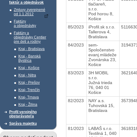
faktúr a objednávok
tlačiareň,
s.r.o.
Zmluvy zverejnené
Pod horou 8,
od 1.1.2012
Košice
Faktúry
a objednávky
85/2023
iProfil.sk s.r.o.
511663
Tallerova 4,
Faktúry a
Bratislava
objednávky Centier
pre deti a rodiny
84/2023
sem-
319437
Kraj - Bratislava
Spoločenstvo
evanj.mládeže
Kraj - Banská
Zvonárska 23,
Bystrica
Košice
Kraj - Košice
83/2023
3H MOBIL
362164
Kraj - Nitra
s.r.o.
Južná trieda
Kraj - Prešov
76, 040 01
Kraj- Trenčín
Košice
Kraj- Trnava
82/2023
NAY a.s.
357394
Kraj - Žilina
Tuhovská 15,
Bratislava
Profil verejného
obstarávateľa
Správa majetku
81/2023
LABAŠ s.r.o.
361831
Textilná 1, 040