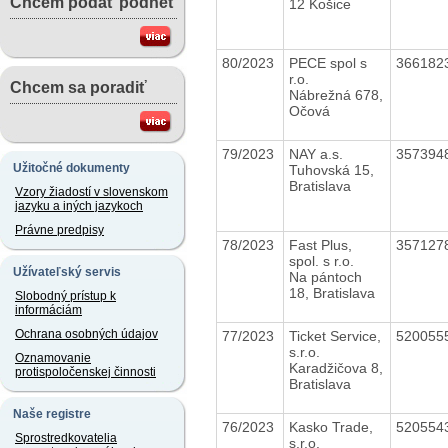
Chcem podať podnet
12 Košice
80/2023
PECE spol s
366182
r.o.
Chcem sa poradiť
Nábrežná 678,
Očová
79/2023
NAY a.s.
357394
Užitočné dokumenty
Tuhovská 15,
Bratislava
Vzory žiadostí v slovenskom
jazyku a iných jazykoch
Právne predpisy
78/2023
Fast Plus,
357127
spol. s r.o.
Užívateľský servis
Na pántoch
18, Bratislava
Slobodný prístup k
informáciám
Ochrana osobných údajov
77/2023
Ticket Service,
520055
s.r.o.
Oznamovanie
Karadžičova 8,
protispoločenskej činnosti
Bratislava
Naše registre
76/2023
Kasko Trade,
520554
Sprostredkovatelia
s.r.o.