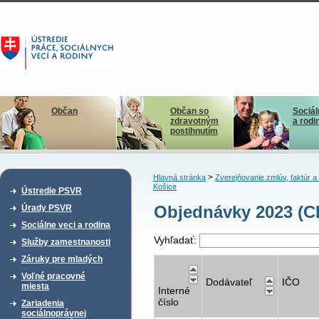
Občan
Občan so
Sociál
zdravotným
a rodi
postihnutím
>
Hlavná stránka
Zverejňovanie zmlúv, faktúr 
Košice
Ústredie PSVR
Objednávky 2023 (CD
Úrady PSVR
Sociálne veci a rodina
Vyhľadať:
Služby zamestnanosti
Záruky pre mladých
Voľné pracovné
Dodávateľ
IČO
miesta
Interné
číslo
Zariadenia
sociálnoprávnej