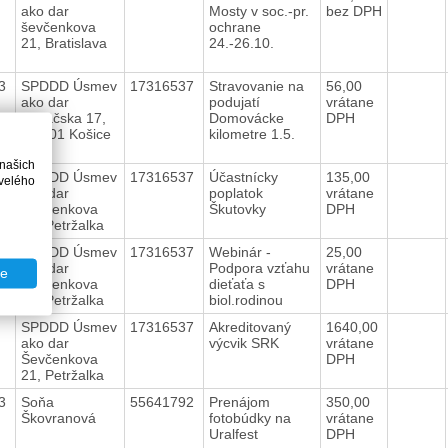
ako dar
Mosty v soc.-pr.
bez DPH
ševčenkova
ochrane
21, Bratislava
24.-26.10.
23
SPDDD Úsmev
17316537
Stravovanie na
56,00
ako dar
podujatí
vrátane
Kováčska 17,
Domovácke
DPH
040 01 Košice
kilometre 1.5.
 našich
23
SPDDD Úsmev
17316537
Účastnícky
135,00
velého
ako dar
poplatok
vrátane
Ševčenkova
Škutovky
DPH
21, Petržalka
23
SPDDD Úsmev
17316537
Webinár -
25,00
ako dar
Podpora vzťahu
vrátane
te
Ševčenkova
dieťaťa s
DPH
21, Petržalka
biol.rodinou
3
SPDDD Úsmev
17316537
Akreditovaný
1640,00
ako dar
výcvik SRK
vrátane
Ševčenkova
DPH
21, Petržalka
23
Soňa
55641792
Prenájom
350,00
Škovranová
fotobúdky na
vrátane
Uralfest
DPH