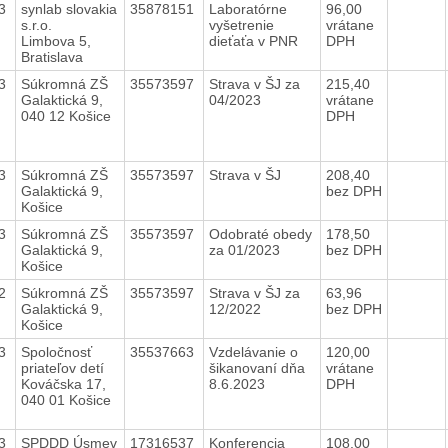
23
synlab slovakia
35878151
Laboratórne
96,00
s.r.o.
vyšetrenie
vrátane
Limbova 5,
dieťaťa v PNR
DPH
Bratislava
23
Súkromná ZŠ
35573597
Strava v ŠJ za
215,40
Galaktická 9,
04/2023
vrátane
040 12 Košice
DPH
23
Súkromná ZŠ
35573597
Strava v ŠJ
208,40
Galaktická 9,
bez DPH
Košice
23
Súkromná ZŠ
35573597
Odobraté obedy
178,50
Galaktická 9,
za 01/2023
bez DPH
Košice
22
Súkromná ZŠ
35573597
Strava v ŠJ za
63,96
Galaktická 9,
12/2022
bez DPH
Košice
23
Spoločnosť
35537663
Vzdelávanie o
120,00
priateľov detí
šikanovaní dňa
vrátane
Kováčska 17,
8.6.2023
DPH
040 01 Košice
23
SPDDD Úsmev
17316537
Konferencia
108,00