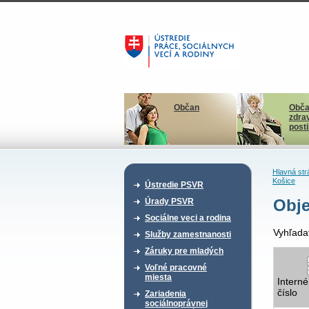
Občan
Obča
zdra
post
Hlavná str
Košice
Ústredie PSVR
Obje
Úrady PSVR
Sociálne veci a rodina
Vyhľada
Služby zamestnanosti
Záruky pre mladých
Voľné pracovné
miesta
Interné
číslo
Zariadenia
sociálnoprávnej