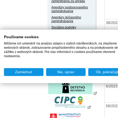
zamestnania za úhradu
Agentúry podporovaného
zamestnávania
Agentúry dočasného
zamestnávania
38/20
Sociálne podniky
Chránené dielne a
Používame cookies
chránené pracoviská
Môžeme ich umiestniť na analýzu údajov o našich návštevníkoch, na zlepšenie
23/20
webových stránok, zobrazovanie prispôsobeného obsahu a na poskytovanie sk
zážitku z webových stránok. Pre viac informácií o cookies používame otvorené
nastavenia.
22/20
Zamietnuť
Nie, uprav
Ok, pokračuj
6/202
58/20