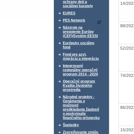
ochrany detí a
14/20
sociálnej kurately
EURES
PES Network
88/20
Nástroje na
prepojenie Európy
(CEF)/Systém EESSI
Európsky sociálny
fond
52/20
Fond pre azyl,
migráciu a integráciu
Integrovaný
regionálny operačný
program 2014 - 2020
74/20
Operačný program
Kvalita životného
prostredia
Národné projekty -
Oznámenia o
možnosti
86/20
predkladania žiadostí
o poskytnutie
finančného príspevku
Štatistiky
15/20
Zverejňovanie zmlúv,