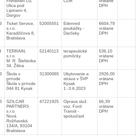
FARBAMI OZ
CDR
vrátane
Ulica pod
DPH
Lipinami 4,
Dargov
23
Ticket Service,
52005551
Edenred
6604,79
s.r.o.
poukážky -
vrátane
Karadžičova 8,
Darčeky
DPH
Bratislava
3
TERRAIN,
52140113
terapeutické
536,10
s.r.o.
pomôcky
vrátane
M. R. Štefánika
DPH
34, Žilina
23
Škola v
31300065
Ubytovanie a
2926,00
prírode
strava v ŠVP
vrátane
Škola v prírode
Kysak
DPH
044 81 Kysak
1.-3.6.2023
23
SZILCAR
47221925
Oprava služ.
66,39
PARTNERS
voz. Ford
vrátane
s.r.o.
Transit -
DPH
Nová
spoluúčasť
Rožňavská
134/A, 83104
Bratislava