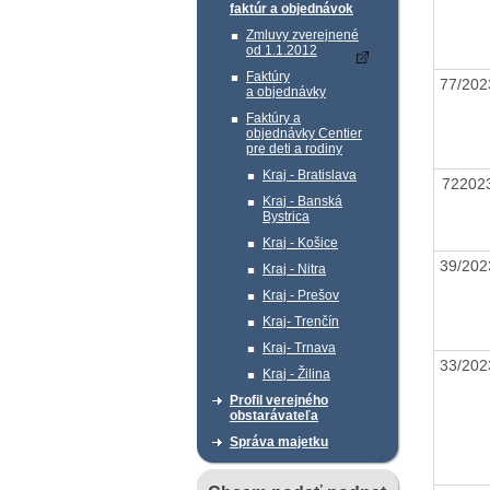
faktúr a objednávok
Zmluvy zverejnené
od 1.1.2012
Faktúry
77/20
a objednávky
Faktúry a
objednávky Centier
pre deti a rodiny
Kraj - Bratislava
72202
Kraj - Banská
Bystrica
Kraj - Košice
39/20
Kraj - Nitra
Kraj - Prešov
Kraj- Trenčín
Kraj- Trnava
33/20
Kraj - Žilina
Profil verejného
obstarávateľa
Správa majetku