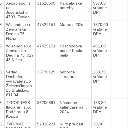
23
Xepap spol. s
31628605
Kancelárske
557,08
r.o.
potreby
vrátane
Jesenského
DPH
4703, Zvolen
23
Wilsondo s.r.o.
47429151
Matrace 20ks
1670,00
Zemianska
vrátane
Dedina 75,
DPH
Nižná
23
Wilsondo s.r.o.
47429151
Poschodová
401,00
Zemianska
posteľ Paula
vrátane
Dedina 75, 027
biela
DPH
43 Nižná
23
Verlag
35730129
odborná
283,79
Dashöfer,
literatúra
vrátane
vydavateľstvo
DPH
Železničiarska
13 Bratislava
811 04
23
TYPOPRESS-
36200891
Nástenné
163,80
tlačiareň, s.r.o.
kalendáre na r.
vrátane
Pod horou 8,
2024
DPH
Košice
23
TVORÍME
52926231
Kurz pre deti
20,00