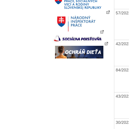
57/20
42/20
84/20
43/20
30/20