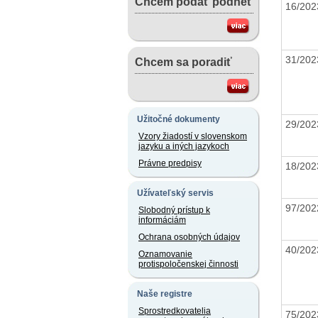
Chcem podať podnet
16/20
31/20
Chcem sa poradiť
Užitočné dokumenty
29/20
Vzory žiadostí v slovenskom
jazyku a iných jazykoch
Právne predpisy
18/20
Užívateľský servis
97/20
Slobodný prístup k
informáciám
Ochrana osobných údajov
40/20
Oznamovanie
protispoločenskej činnosti
Naše registre
Sprostredkovatelia
75/20