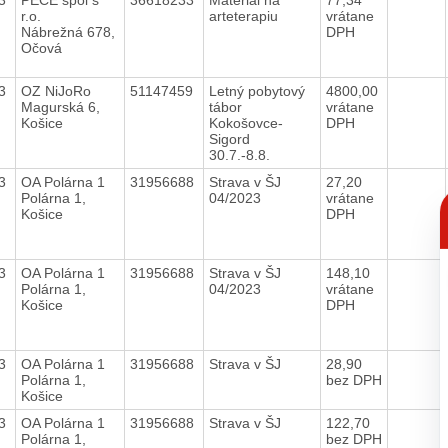
r.o.
arteterapiu
vrátane
Nábrežná 678,
DPH
Očová
23
OZ NiJoRo
51147459
Letný pobytový
4800,00
Magurská 6,
tábor
vrátane
Košice
Kokošovce-
DPH
Sigord
30.7.-8.8.
23
OA Polárna 1
31956688
Strava v ŠJ
27,20
C
Polárna 1,
04/2023
vrátane
p
Košice
DPH
23
OA Polárna 1
31956688
Strava v ŠJ
148,10
Polárna 1,
04/2023
vrátane
Košice
DPH
23
OA Polárna 1
31956688
Strava v ŠJ
28,90
Polárna 1,
bez DPH
Košice
23
OA Polárna 1
31956688
Strava v ŠJ
122,70
Polárna 1,
bez DPH