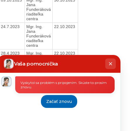
Jana
Funderáková
riaditeľka
centra
24.7.2023
Mgr. Ing.
22.10.2023
Jana
Funderáková
riaditeľka
centra
28.4.2023
Mgr. Ing.
22.10.2023
hatbot
Jana
íše
Funderáková
Vaša pomocníčka
riaditeľka
centra
28.4.2023
Mgr. Ing.
22.10.2023
Vyskytol sa problém s pripojením. Skúste to prosím
Jana
znovu.
Funderáková
riaditeľka
centra
Začať znovu
03.04.2023
Mgr. Ing.
11.5.2023
Funderáková
riaditeľka
03.04.2023
Mgr. Ing.
11.5.2023
Funderáková