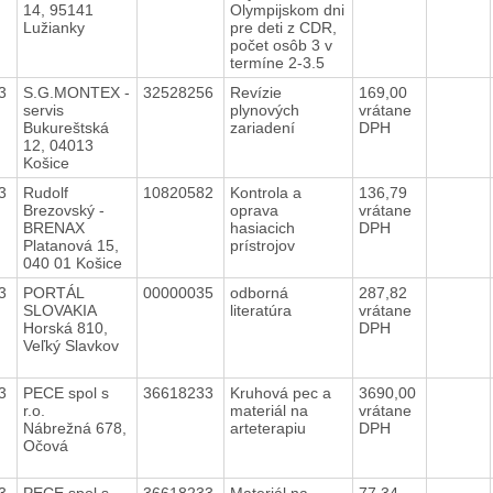
14, 95141
Olympijskom dni
Lužianky
pre deti z CDR,
počet osôb 3 v
termíne 2-3.5
23
S.G.MONTEX -
32528256
Revízie
169,00
servis
plynových
vrátane
Bukureštská
zariadení
DPH
12, 04013
Košice
23
Rudolf
10820582
Kontrola a
136,79
Brezovský -
oprava
vrátane
BRENAX
hasiacich
DPH
Platanová 15,
prístrojov
040 01 Košice
23
PORTÁL
00000035
odborná
287,82
SLOVAKIA
literatúra
vrátane
Horská 810,
DPH
Veľký Slavkov
23
PECE spol s
36618233
Kruhová pec a
3690,00
r.o.
materiál na
vrátane
Nábrežná 678,
arteterapiu
DPH
Očová
23
PECE spol s
36618233
Materiál na
77,34