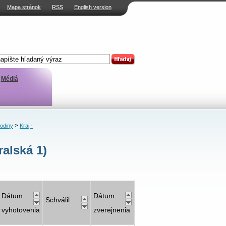
Mapa stránok
RSS
English version
Médiá
>
rodiny
Kraj -
alská 1)
Dátum
Dátum
Schválil
vyhotovenia
zverejnenia