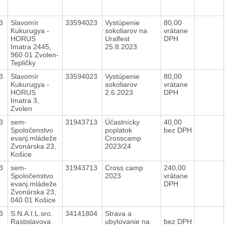
23
Slavomír
33594023
Vystúpenie
80,00
Kukurugya -
sokoliarov na
vrátane
HORUS
Uralfest
DPH
Imatra 2445,
25.8.2023
960 01 Zvolen-
Tepličky
23
Slavomír
33594023
Vystúpenie
80,00
Kukurugya -
sokoliarov
vrátane
HORUS
2.6.2023
DPH
Imatra 3,
Zvolen
23
sem-
31943713
Účastnícky
40,00
Spoločenstvo
poplatok
bez DPH
evanj.mládeže
Crosscamp
Zvonárska 23,
2023/24
Košice
23
sem-
31943713
Cross camp
240,00
Spoločenstvo
2023
vrátane
evanj.mládeže
DPH
Zvonárska 23,
040 01 Košice
23
S.N.A.I.L.sro.
34141804
Strava a
Rastislavova
ubytovanie na
bez DPH