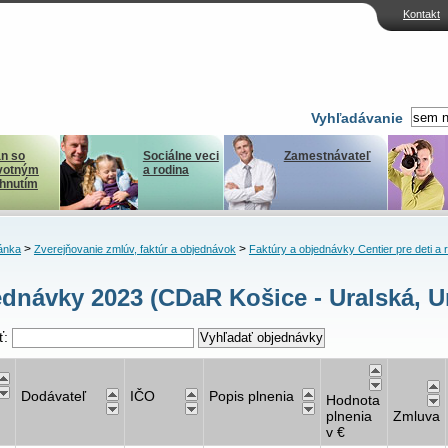
Kontakt
Vyhľadávanie
n so
Sociálne veci
Zamestnávateľ
votným
a rodina
ihnutím
>
>
ánka
Zverejňovanie zmlúv, faktúr a objednávok
Faktúry a objednávky Centier pre deti a 
dnávky 2023 (CDaR Košice - Uralská, Ur
ť:
Dodávateľ
IČO
Popis plnenia
Hodnota
plnenia
Zmluva
v €