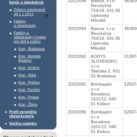
2022/094
Bianca, s.r.o.
3638
faktúr a objednávok
Revolučná
Zmluvy zverejnené
754/18, 031 05
od 1.1.2012
Liptovský
Mikuláš
Faktúry
a objednávky
2022/093
Bianca, s.r.o.
3638
Revolučná
Faktúry a
objednávky Centier
754/18, 031 05
pre deti a rodiny
Liptovský
Mikuláš
Kraj - Bratislava
2022/092
KODYS
3138
Kraj - Banská
Bystrica
SLOVENSKO,
s.r.o.
Kraj - Košice
Sliačska 2, 831
Kraj - Nitra
02 Bratislava
Kraj - Prešov
2022/091
Bombaplot
5250
s.r.o.
Kraj- Trenčín
Bocatiova
Kraj- Trnava
1101/12, 040
01 Košice
Kraj - Žilina
2022/090
Bombaplot
5250
Profil verejného
obstarávateľa
s.r.o.
Bocatiova
Správa majetku
1101/12, 040
01 Košice