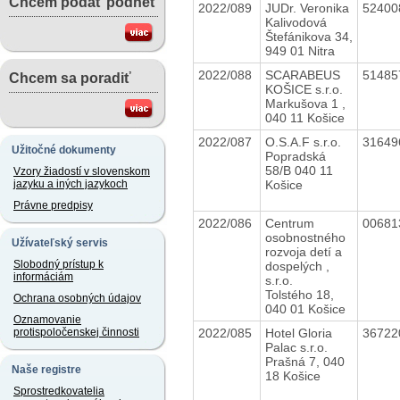
Chcem podať podnet
2022/089
JUDr. Veronika
5240
Kalivodová
Štefánikova 34,
949 01 Nitra
2022/088
SCARABEUS
5148
Chcem sa poradiť
KOŠICE s.r.o.
Markušova 1 ,
040 11 Košice
2022/087
O.S.A.F s.r.o.
31649
Užitočné dokumenty
Popradská
58/B 040 11
Vzory žiadostí v slovenskom
Košice
jazyku a iných jazykoch
Právne predpisy
2022/086
Centrum
0068
osobnostného
Užívateľský servis
rozvoja detí a
Slobodný prístup k
dospelých ,
informáciám
s.r.o.
Tolstého 18,
Ochrana osobných údajov
040 01 Košice
Oznamovanie
2022/085
Hotel Gloria
3672
protispoločenskej činnosti
Palac s.r.o.
Prašná 7, 040
Naše registre
18 Košice
Sprostredkovatelia