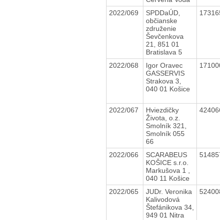
2022/069
SPDDaÚD,
1731
občianske
združenie
Ševčenkova
21, 851 01
Bratislava 5
2022/068
Igor Oravec
1710
GASSERVIS
Strakova 3,
040 01 Košice
2022/067
Hviezdičky
4240
Života, o.z.
Smolník 321,
Smolník 055
66
2022/066
SCARABEUS
5148
KOŠICE s.r.o.
Markušova 1 ,
040 11 Košice
2022/065
JUDr. Veronika
5240
Kalivodová
Štefánikova 34,
949 01 Nitra