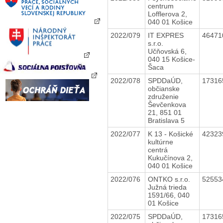
centrum
Lofflerova 2,
040 01 Košice
2022/079
IT EXPRES
4647
s.r.o.
Učňovská 6,
040 15 Košice-
Šaca
2022/078
SPDDaÚD,
1731
občianske
združenie
Ševčenkova
21, 851 01
Bratislava 5
2022/077
K 13 - Košické
4232
kultúrne
centrá
Kukučínova 2,
040 01 Košice
2022/076
ONTKO s.r.o.
5255
Južná trieda
1591/66, 040
01 Košice
2022/075
SPDDaÚD,
1731