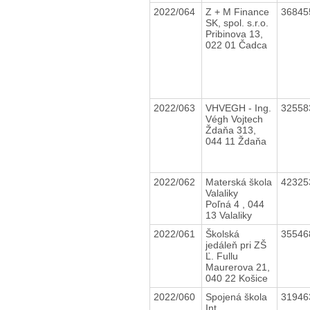
2022/064
Z + M Finance
3684
SK, spol. s.r.o.
Pribinova 13,
022 01 Čadca
2022/063
VHVEGH - Ing.
3255
Végh Vojtech
Ždaňa 313,
044 11 Ždaňa
2022/062
Materská škola
4232
Valaliky
Poľná 4 , 044
13 Valaliky
2022/061
Školská
3554
jedáleň pri ZŠ
Ľ. Fullu
Maurerova 21,
040 22 Košice
2022/060
Spojená škola
3194
Int.