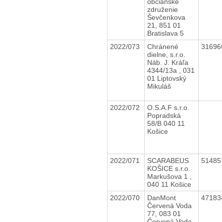
občianske
združenie
Ševčenkova
21, 851 01
Bratislava 5
2022/073
Chránené
3169
dielne, s.r.o.
Náb. J. Kráľa
4344/13a , 031
01 Liptovský
Mikuláš
2022/072
O.S.A.F s.r.o.
Popradská
58/B 040 11
Košice
2022/071
SCARABEUS
5148
KOŠICE s.r.o.
Markušova 1 ,
040 11 Košice
2022/070
DanMont
4718
Červená Voda
77, 083 01
Červená Voda