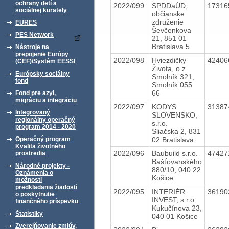
ochrany detí a
2022/099
SPDDaÚD,
1731
sociálnej kurately
občianske
združenie
EURES
Ševčenkova
PES Network
21, 851 01
Bratislava 5
Nástroje na
prepojenie Európy
2022/098
Hviezdičky
4240
(CEF)/Systém EESSI
Života, o.z.
Európsky sociálny
Smolník 321,
fond
Smolník 055
66
Fond pre azyl,
migráciu a integráciu
2022/097
KODYS
3138
Integrovaný
SLOVENSKO,
regionálny operačný
s.r.o.
program 2014 - 2020
Sliačska 2, 831
02 Bratislava
Operačný program
Kvalita životného
2022/096
Baubuild s.r.o.
4742
prostredia
Bašťovanského
Národné projekty -
880/10, 040 22
Oznámenia o
Košice
možnosti
predkladania žiadostí
2022/095
INTERIÉR
3619
o poskytnutie
INVEST, s.r.o.
finančného príspevku
Kukučínova 23,
Štatistiky
040 01 Košice
Zverejňovanie zmlúv,