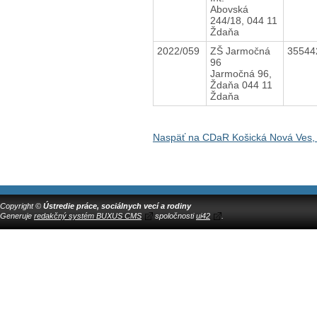
Abovská
244/18, 044 11
Ždaňa
2022/059
ZŠ Jarmočná
3554
96
Jarmočná 96,
Ždaňa 044 11
Ždaňa
Naspäť na CDaR Košická Nová Ves, 
Copyright ©
Ústredie práce, sociálnych vecí a rodiny
Generuje
redakčný systém BUXUS CMS
spoločnosti
ui42
.