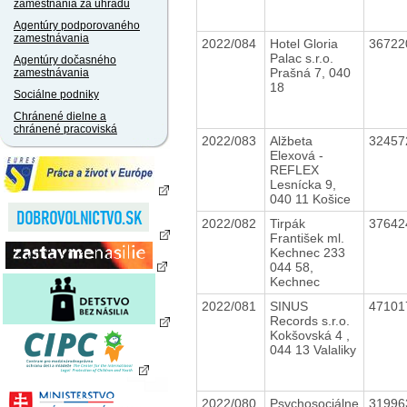
zamestnania za úhradu
Agentúry podporovaného
zamestnávania
2022/084
Hotel Gloria
3672
Palac s.r.o.
Agentúry dočasného
Prašná 7, 040
zamestnávania
18
Sociálne podniky
Chránené dielne a
chránené pracoviská
2022/083
Alžbeta
3245
Elexová -
REFLEX
Lesnícka 9,
040 11 Košice
2022/082
Tirpák
3764
František ml.
Kechnec 233
044 58,
Kechnec
2022/081
SINUS
4710
Records s.r.o.
Kokšovská 4 ,
044 13 Valaliky
2022/080
Psychosociálne
3199