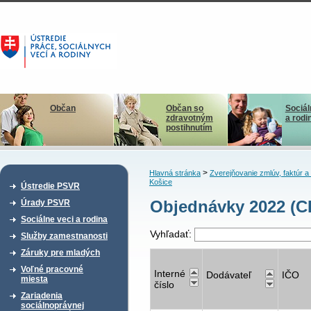
Občan
Občan so
Sociál
zdravotným
a rodi
postihnutím
>
Hlavná stránka
Zverejňovanie zmlúv, faktúr 
Košice
Ústredie PSVR
Objednávky 2022 (C
Úrady PSVR
Sociálne veci a rodina
Vyhľadať:
Služby zamestnanosti
Záruky pre mladých
Voľné pracovné
Interné
Dodávateľ
IČO
miesta
číslo
Zariadenia
sociálnoprávnej