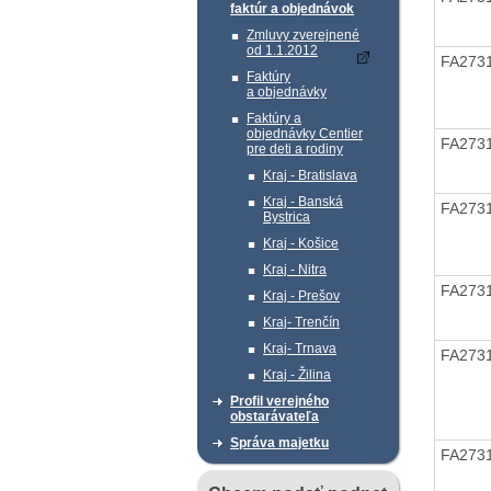
faktúr a objednávok
Zmluvy zverejnené
od 1.1.2012
FA273
Faktúry
a objednávky
Faktúry a
objednávky Centier
FA273
pre deti a rodiny
Kraj - Bratislava
Kraj - Banská
FA273
Bystrica
Kraj - Košice
Kraj - Nitra
FA273
Kraj - Prešov
Kraj- Trenčín
Kraj- Trnava
FA273
Kraj - Žilina
Profil verejného
obstarávateľa
Správa majetku
FA273