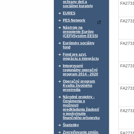
ochrany detí a
FA273
sociálnej kurately
EURES
PES Network
FA273
Nástroje na
prepojenie Európy
(CEF)/Systém EESSI
FA273
Európsky sociálny
fond
Fond pre azyl,
migráciu a integráciu
FA273
Integrovaný
regionálny operačný
program 2014 - 2020
Operačný program
Kvalita životného
FA273
prostredia
Národné projekty -
Oznámenia o
možnosti
predkladania žiadostí
FA273
o poskytnutie
finančného príspevku
Štatistiky
Zverejňovanie zmlúv,
FA273