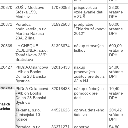
120370
ZUŠ v Medzeve
17070058
príspevok za
33,00
Štóska 159,
vzdelávanie detí
vrátane
Medzev
v ZUŠ
DPH
120371
Poradca
31592503
predplatné
50,00
podnikateľa, s.r.o.
"Zbierka zákonov
vrátane
Martina Rázusa
2012"
DPH
23A, Žilina
120369
Le CHEQUE
31396674
nákup stravných
600,00
DEJEUNER, s.r.o.
lístkov
vrátane
Tomášikova 23/D
DPH
Bratislava
120427
PhDr.A.Oslancová
32016433
nákup
24,80
- Albion Books
pracovných
vrátane
Dolná 23 Banská
zošitov pre deti z
DPH
Bystrica
AJ a NJ
120364
PhDr.A.Oslancová
32016433
nákup učebných
10,40
- Albion Books
pomôcok pre
vrátane
Dolná 23 Banská
deti
DPH
Bystrica
 našich
velého
120388
Texama, s.r.o.
44521626
oprava detského
204,42
Jenisejská 10
šatstva
vrátane
Košice
DPH
120348
Poradca, s.r.o.
36371271
odborný
54,80