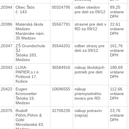
120344
Obec Štós
00324795
odber obedov
89,25
č. 143
pre deti za 09/12
vrátane
DPH
120386
Materská škola
35567791
stravné pre deti v
22,61
Medzev
RD za 09/12
vrátane
Mariánske nám.
DPH
35 Medzev
120347
ZŠ Grundschule
35544201
odber stravy pre
161,76
ŠJ
deti za 09/12
vrátane
Štóska 183,
DPH
Medzev
120343
LUXA-
36584916
nákup školských
180,69
PAPIER,s.r.o.
potrieb pre deti
vrátane
Poštová 17,
DPH
Košice
120422
Eugen
10696555
nákup
112,66
Kronovetter
priemyselného
vrátane
Štóska 19,
tovaru pre RD
DPH
Medzev
120375
Rudolf
32706235
nákup potravín
23,76
Pöhm,Pöhm &
(vajcia)
vrátane
Göbl
DPH
Miroslavská 43,
Medzev