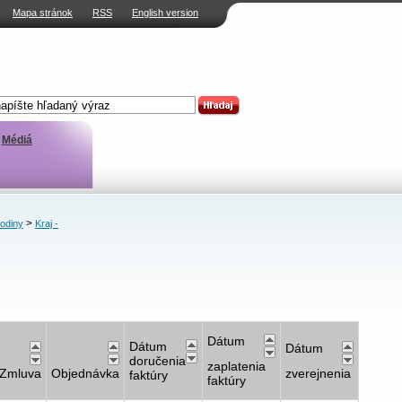
Mapa stránok
RSS
English version
Médiá
>
rodiny
Kraj -
Dátum
Dátum
Dátum
doručenia
zaplatenia
Zmluva
Objednávka
zverejnenia
faktúry
faktúry