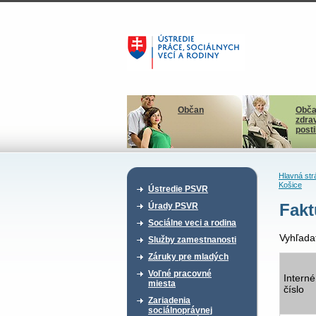
Občan
Obča
zdra
post
Hlavná str
Košice
Ústredie PSVR
Fakt
Úrady PSVR
Sociálne veci a rodina
Vyhľada
Služby zamestnanosti
Záruky pre mladých
Voľné pracovné
Interné
miesta
číslo
Zariadenia
sociálnoprávnej