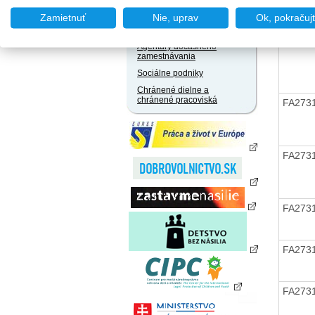
zamestnania za úhradu
Zamietnuť
Nie, uprav
Ok, pokračuj
Agentúry podporovaného
zamestnávania
FA273
Agentúry dočasného
zamestnávania
Sociálne podniky
Chránené dielne a
chránené pracoviská
FA273
FA273
FA273
FA273
FA273