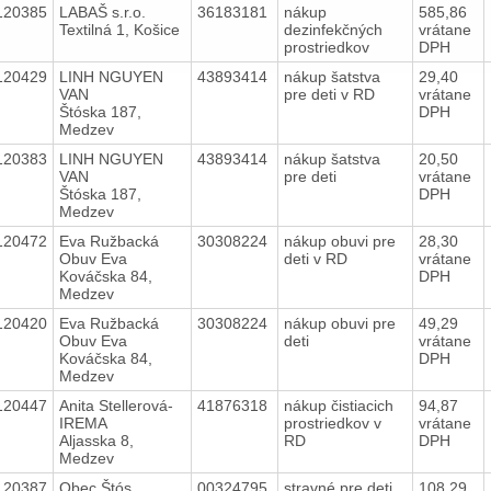
120385
LABAŠ s.r.o.
36183181
nákup
585,86
Textilná 1, Košice
dezinfekčných
vrátane
prostriedkov
DPH
120429
LINH NGUYEN
43893414
nákup šatstva
29,40
VAN
pre deti v RD
vrátane
Štóska 187,
DPH
Medzev
120383
LINH NGUYEN
43893414
nákup šatstva
20,50
VAN
pre deti
vrátane
Štóska 187,
DPH
Medzev
120472
Eva Ružbacká
30308224
nákup obuvi pre
28,30
Obuv Eva
deti v RD
vrátane
Kováčska 84,
DPH
Medzev
120420
Eva Ružbacká
30308224
nákup obuvi pre
49,29
Obuv Eva
deti
vrátane
Kováčska 84,
DPH
Medzev
120447
Anita Stellerová-
41876318
nákup čistiacich
94,87
IREMA
prostriedkov v
vrátane
Aljasska 8,
RD
DPH
Medzev
120387
Obec Štós
00324795
stravné pre deti
108,29