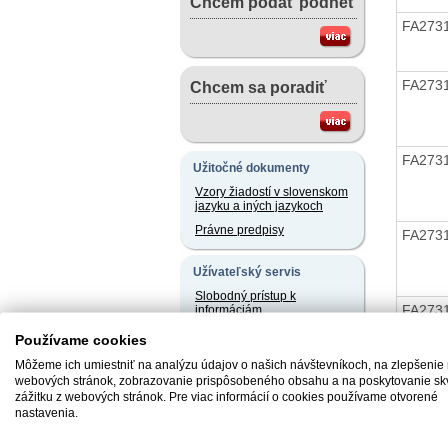
Chcem podať podnet
FA273
FA273
Chcem sa poradiť
FA273
Užitočné dokumenty
Vzory žiadostí v slovenskom
jazyku a iných jazykoch
Právne predpisy
FA273
Užívateľský servis
Slobodný prístup k
FA273
informáciám
Ochrana osobných údajov
Používame cookies
Oznamovanie
Môžeme ich umiestniť na analýzu údajov o našich návštevníkoch, na zlepšenie
protispoločenskej činnosti
webových stránok, zobrazovanie prispôsobeného obsahu a na poskytovanie sk
FA273
zážitku z webových stránok. Pre viac informácií o cookies používame otvorené
nastavenia.
Naše registre
Sprostredkovatelia
FA273