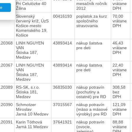
Pri Celulózke 40
mesačník ročník
vrátane
te
Žilina
2012
DPH
120373
Slovenský
00416193
poplatok za kurz
70,00
červený kríž, ÚzS
spoločného
vrátane
Košice-mesto
stravovania
DPH
Komenského 19,
Košice
120368
LINH NGUYEN
43893414
nákup šatstva
46,43
VAN
pre deti
vrátane
Štóska 187,
DPH
Medzev
120367
LINH NGUYEN
43893414
nákup šatstva
22,40
VAN
pre deti
vrátane
Štóska 187,
DPH
Medzev
120389
RS-SK, s.r.o.
36835030
nákup potravín
308,58
Štóska 181,
(pochutiny a
bez
Medzev
ostatné) pre RD
DPH
120390
Schmotzer
37015567
nákup potravín
121,09
Miroslav
(mäso a mäsové
vrátane
Jarná 10 Medzev
výrobky) pre RD
DPH
120391
Karin Tóthová
37641921
nákup potravín
88,88
Jarná 11 Medzev
(ovocie,
vrátane
zelenina)
DPH