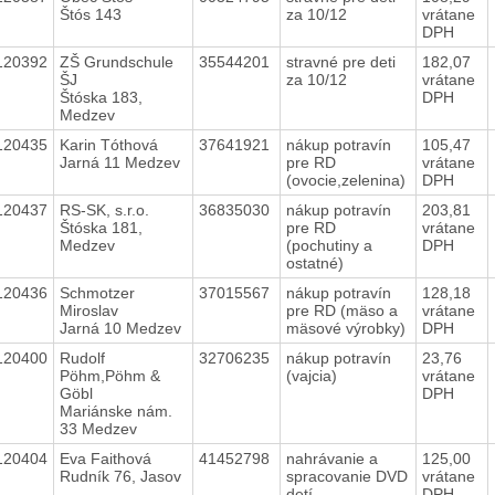
Štós 143
za 10/12
vrátane
DPH
120392
ZŠ Grundschule
35544201
stravné pre deti
182,07
ŠJ
za 10/12
vrátane
Štóska 183,
DPH
Medzev
120435
Karin Tóthová
37641921
nákup potravín
105,47
Jarná 11 Medzev
pre RD
vrátane
(ovocie,zelenina)
DPH
120437
RS-SK, s.r.o.
36835030
nákup potravín
203,81
Štóska 181,
pre RD
vrátane
Medzev
(pochutiny a
DPH
ostatné)
120436
Schmotzer
37015567
nákup potravín
128,18
Miroslav
pre RD (mäso a
vrátane
Jarná 10 Medzev
mäsové výrobky)
DPH
120400
Rudolf
32706235
nákup potravín
23,76
Pöhm,Pöhm &
(vajcia)
vrátane
Göbl
DPH
Mariánske nám.
33 Medzev
120404
Eva Faithová
41452798
nahrávanie a
125,00
Rudník 76, Jasov
spracovanie DVD
vrátane
detí
DPH