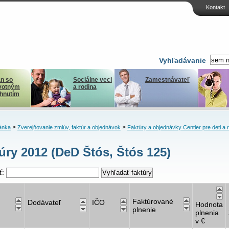
Kontakt
Vyhľadávanie
n so
Sociálne veci
Zamestnávateľ
votným
a rodina
ihnutím
>
>
ánka
Zverejňovanie zmlúv, faktúr a objednávok
Faktúry a objednávky Centier pre deti a 
úry 2012 (DeD Štós, Štós 125)
ť:
Faktúrované
Dodávateľ
IČO
Hodnota
plnenie
plnenia
v €