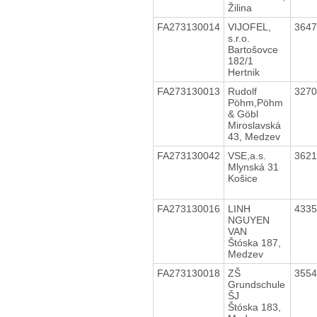
Žilina
FA273130014
VIJOFEL,
364
s.r.o.
Bartošovce
182/1
Hertnik
FA273130013
Rudolf
327
Pöhm,Pöhm
& Göbl
Miroslavská
43, Medzev
FA273130042
VSE,a.s.
362
Mlynská 31
Košice
FA273130016
LINH
433
NGUYEN
VAN
Štóska 187,
Medzev
FA273130018
ZŠ
355
Grundschule
ŠJ
Štóska 183,