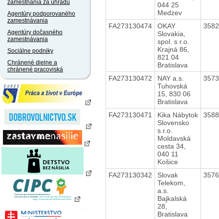
zamestnania za úhradu
044 25
Medzev
Agentúry podporovaného
zamestnávania
FA273130474
OKAY
358
Agentúry dočasného
Slovakia,
zamestnávania
spol. s r.o.
Krajná 86,
Sociálne podniky
821 04
Chránené dielne a
Bratislava
chránené pracoviská
FA273130472
NAY a.s.
357
Tuhovská
15, 830 06
Bratislava
FA273130471
Kika Nábytok
358
Slovensko
s.r.o.
Moldavská
cesta 34,
040 11
Košice
FA273130342
Slovak
357
Telekom,
a.s.
Bajkalská
28,
Bratislava