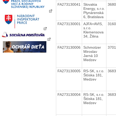
FA273130041
Slovakia
368
Energy, s.r.o.
Plynárenská
6, Bratislava
FA273130001
AJFA+AVIS,
316
s.r.o.
Klemensova
34, Žilina
FA273130006
Schmotzer
370
Miroslav
Jarná 10
Medzev
FA273130005
RS-SK, s.r.o.
368
Štóska 181,
Medzev
FA273130004
RS-SK, s.r.o.
368
Štóska 181,
Medzev