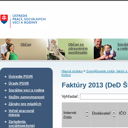
Občan
Občan so
Sociál
zdravotným
a rodi
postihnutím
>
Hlavná stránka
Zverejňovanie zmlúv, faktúr 
Košice
Ústredie PSVR
Faktúry 2013 (DeD Š
Úrady PSVR
Sociálne veci a rodina
Vyhľadať:
Služby zamestnanosti
Záruky pre mladých
Voľné pracovné
Interné
Dodávateľ
IČO
miesta
číslo
Zariadenia
sociálnoprávnej