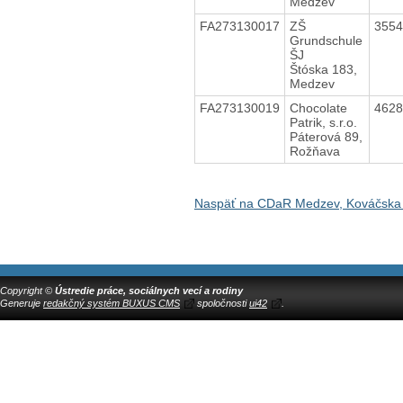
Medzev
FA273130017
ZŠ
355
Grundschule
ŠJ
Štóska 183,
Medzev
FA273130019
Chocolate
462
Patrik, s.r.o.
Páterová 89,
Rožňava
Naspäť na CDaR Medzev, Kováčska
Copyright ©
Ústredie práce, sociálnych vecí a rodiny
Generuje
redakčný systém BUXUS CMS
spoločnosti
ui42
.