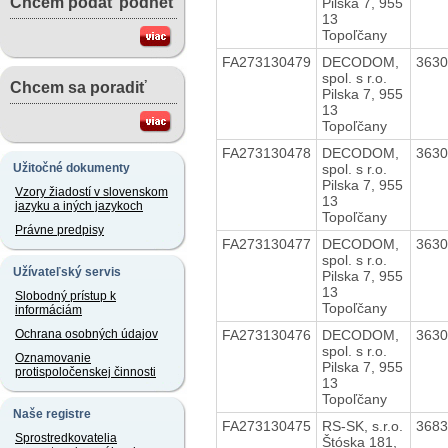
Chcem podať podnet
Pilska 7, 955
13
Topoľčany
FA273130479
DECODOM,
363
spol. s r.o.
Chcem sa poradiť
Pilska 7, 955
13
Topoľčany
FA273130478
DECODOM,
363
spol. s r.o.
Užitočné dokumenty
Pilska 7, 955
Vzory žiadostí v slovenskom
13
jazyku a iných jazykoch
Topoľčany
Právne predpisy
FA273130477
DECODOM,
363
spol. s r.o.
Užívateľský servis
Pilska 7, 955
13
Slobodný prístup k
Topoľčany
informáciám
FA273130476
DECODOM,
363
Ochrana osobných údajov
spol. s r.o.
Oznamovanie
Pilska 7, 955
protispoločenskej činnosti
13
Topoľčany
Naše registre
FA273130475
RS-SK, s.r.o.
368
Sprostredkovatelia
Štóska 181,