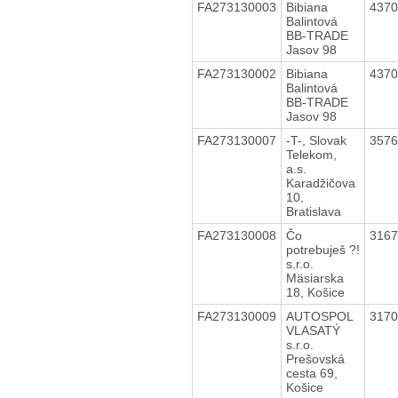
FA273130003
Bibiana
437
Balintová
BB-TRADE
Jasov 98
FA273130002
Bibiana
437
Balintová
BB-TRADE
Jasov 98
FA273130007
-T-, Slovak
357
Telekom,
a.s.
Karadžičova
10,
Bratislava
FA273130008
Čo
316
potrebuješ ?!
s.r.o.
Mäsiarska
18, Košice
FA273130009
AUTOSPOL
317
VLASATÝ
s.r.o.
Prešovská
cesta 69,
Košice