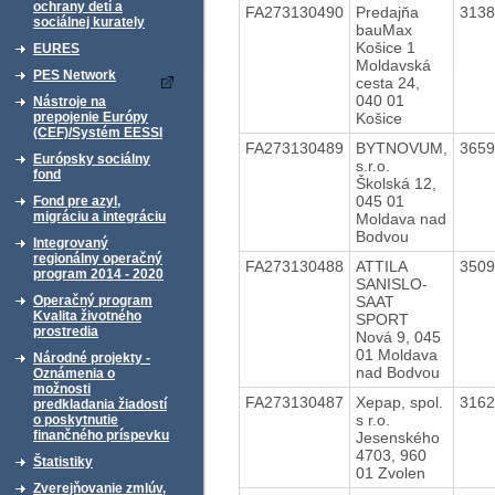
ochrany detí a
FA273130490
Predajňa
313
sociálnej kurately
bauMax
Košice 1
EURES
Moldavská
PES Network
cesta 24,
040 01
Nástroje na
Košice
prepojenie Európy
(CEF)/Systém EESSI
FA273130489
BYTNOVUM,
365
Európsky sociálny
s.r.o.
fond
Školská 12,
045 01
Fond pre azyl,
migráciu a integráciu
Moldava nad
Bodvou
Integrovaný
regionálny operačný
FA273130488
ATTILA
350
program 2014 - 2020
SANISLO-
SAAT
Operačný program
Kvalita životného
SPORT
prostredia
Nová 9, 045
01 Moldava
Národné projekty -
nad Bodvou
Oznámenia o
možnosti
FA273130487
Xepap, spol.
316
predkladania žiadostí
s r.o.
o poskytnutie
finančného príspevku
Jesenského
4703, 960
Štatistiky
01 Zvolen
Zverejňovanie zmlúv,