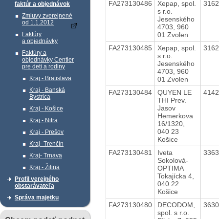
FA273130486
Xepap, spol.
316
faktúr a objednávok
s r.o.
Zmluvy zverejnené
Jesenského
od 1.1.2012
4703, 960
01 Zvolen
Faktúry
a objednávky
FA273130485
Xepap, spol.
316
Faktúry a
s r.o.
objednávky Centier
Jesenského
pre deti a rodiny
4703, 960
Kraj - Bratislava
01 Zvolen
Kraj - Banská
FA273130484
QUYEN LE
414
Bystrica
THI Prev.
Jasov
Kraj - Košice
Hemerkova
Kraj - Nitra
16/1320,
040 23
Kraj - Prešov
Košice
Kraj- Trenčín
FA273130481
Iveta
336
Kraj- Trnava
Sokolová-
Kraj - Žilina
OPTIMA
Tokajícka 4,
Profil verejného
040 22
obstarávateľa
Košice
Správa majetku
FA273130480
DECODOM,
363
spol. s r.o.