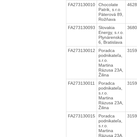
FA273130010
Chocolate
462
Patrik, s.r.o.
Páterová 89,
Rožňava
FA273130093
Slovakia
368
Energy, s.r.o.
Plynárenská
6, Bratislava
FA273130012
Poradca
315
podnikateľa,
s.r.o.
Martina
Rázusa 23A,
Žilina
FA273130011
Poradca
315
podnikateľa,
s.r.o.
Martina
Rázusa 23A,
Žilina
FA273130015
Poradca
315
podnikateľa,
s.r.o.
Martina
Rázusa 23A,