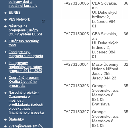
ochrany detí a
FA273150006
CBA Slovakia,
3
sociálnej kurately
a.s.
Ul. Dukelských
EURES
hrdinov 2,
PES Network
Lučenec 984
01
Nástroje na
prepojenie Európy
FA273150005
CBA Slovakia,
3
(CEF)/Systém EESSI
a.s.
Európsky sociálny
Ul. Dukelských
fond
hrdinov 2,
Lučenec 984
Fond pre azyl,
migráciu a integráciu
01
Integrovaný
FA273150004
Mäso-Údeniny
3
regionálny operačný
Helena Ničová
program 2014 - 2020
Jasov 258,
Jasov 044 23
Operačný program
Kvalita životného
FA273150396
Orange
3
prostredia
Slovensko, a.s.
Národné projekty -
Metodova 8,
Oznámenia o
821 08
možnosti
Bratislava
predkladania žiadostí
o poskytnutie
FA273150397
Orange
3
finančného príspevku
Slovensko, a.s.
Štatistiky
Metodova 8,
821 08
Zverejňovanie zmlúv,