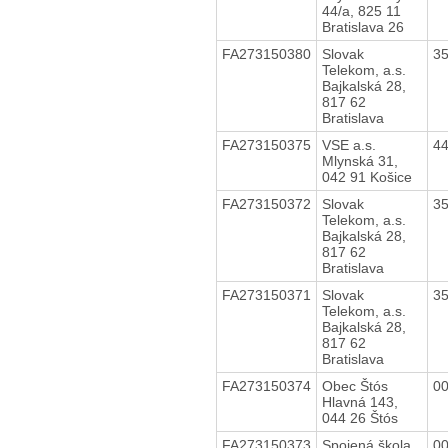
44/a, 825 11
Bratislava 26
FA273150380
Slovak
3
Telekom, a.s.
Bajkalská 28,
817 62
Bratislava
FA273150375
VSE a.s.
4
Mlynská 31,
042 91 Košice
FA273150372
Slovak
3
Telekom, a.s.
Bajkalská 28,
817 62
Bratislava
FA273150371
Slovak
3
Telekom, a.s.
Bajkalská 28,
817 62
Bratislava
FA273150374
Obec Štós
0
Hlavná 143,
044 26 Štós
FA273150373
Spojená škola
0