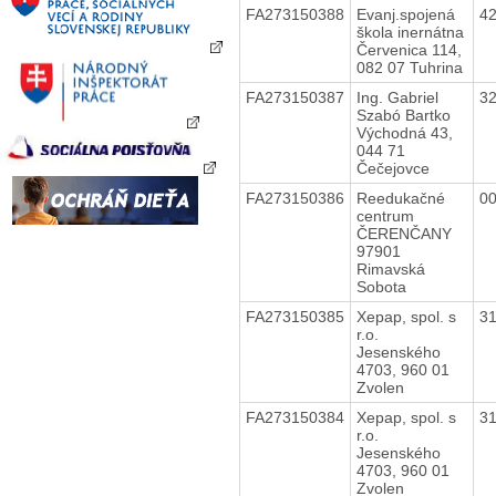
FA273150388
Evanj.spojená
4
škola inernátna
Červenica 114,
082 07 Tuhrina
FA273150387
Ing. Gabriel
3
Szabó Bartko
Východná 43,
044 71
Čečejovce
FA273150386
Reedukačné
0
centrum
ČERENČANY
97901
Rimavská
Sobota
FA273150385
Xepap, spol. s
3
r.o.
Jesenského
4703, 960 01
Zvolen
FA273150384
Xepap, spol. s
3
r.o.
Jesenského
4703, 960 01
Zvolen