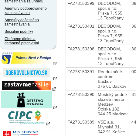
zamestnania za úhradu
FA273150399
DECODOM,
3
spol. s r.o.
Agentúry podporovaného
Pilska 7, 955
zamestnávania
13 Topoľčany
Agentúry dočasného
zamestnávania
FA273150401
DECODOM,
3
spol. s r.o.
Sociálne podniky
Pilska 7, 955
Chránené dielne a
13 Topoľčany
chránené pracoviská
FA273150398
DECODOM,
3
spol. s r.o.
Pilska 7, 955
13 Topoľčany
FA273150391
Reedukačné
0
centrum
Bačkov
076 61 Bačkov
FA273150390
Mestský podnik
3
služieb mesta
Medzev
Štóska 182,
044 25 Medzev
FA273150389
VSE a.s.
4
Mlynská 31,
042 91 Košice