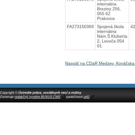
internátna
Breziny 256,
055 62
Prakovce
FA273150369
Spojená škola
4
internátna
Nám.Š.Kluberta
2, Levoča 054
01
Naspäť na CDaR Medzev, Kováčska
Copyright ©
Ústredie práce, sociálnych vecí a rodiny
Generuje
redakčný systém BUXUS CMS
spoločnosti
ui42
.