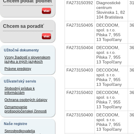
Chcem podať podnet
FA273150392
Diagnostické
3
centrum
Slovinska 1, 82
104 Bratislava
FA273150405
DECODOM,
3
Chcem sa poradiť
spol. s r.o.
Pilska 7, 955
13 Topoľčany
FA273150404
DECODOM,
3
Užitočné dokumenty
spol. s r.o.
Pilska 7, 955
Vzory žiadostí v slovenskom
13 Topoľčany
jazyku a iných jazykoch
Právne predpisy
FA273150403
DECODOM,
3
spol. s r.o.
Pilska 7, 955
Užívateľský servis
13 Topoľčany
Slobodný prístup k
FA273150402
DECODOM,
3
informáciám
spol. s r.o.
Ochrana osobných údajov
Pilska 7, 955
13 Topoľčany
Oznamovanie
protispoločenskej činnosti
FA273150400
DECODOM,
3
spol. s r.o.
Naše registre
Pilska 7, 955
13 Topoľčany
Sprostredkovatelia