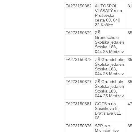
FA273150382
AUTOSPOL
3
VLASATÝ s.r.o.
Prešovská
cesta 69, 040
22 Košice
FA273150379
ZŠ
3
Grundschule
Školská jedáleň
Štóska 183,
044 25 Medzev
FA273150378
ZŠ Grundshule
3
Školská jedáleň
Štóska 183,
044 25 Medzev
FA273150377
ZŠ Grundshule
3
Školská jedáleň
Štóska 183,
044 25 Medzev
FA273150381
GGFS s r.o.
4
Sasinkova 5,
Bratislava 811
08
FA273150376
SPP, a.s.
3
Mlynské nivy