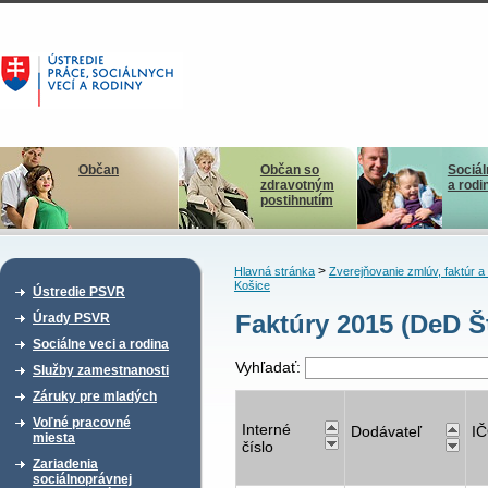
Občan
Občan so
Sociál
zdravotným
a rodi
postihnutím
>
Hlavná stránka
Zverejňovanie zmlúv, faktúr 
Košice
Ústredie PSVR
Faktúry 2015 (DeD Š
Úrady PSVR
Sociálne veci a rodina
Vyhľadať:
Služby zamestnanosti
Záruky pre mladých
Voľné pracovné
Interné
Dodávateľ
I
miesta
číslo
Zariadenia
sociálnoprávnej