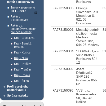
Bratislava
faktúr a objednávok
Zmluvy zverejnené
FA273150395
Orange
3
od 1.1.2012
Slovensko, a.s.
Metodova 8,
Faktúry
821 08
a objednávky
Bratislava
Faktúry a
objednávky Centier
FA273150001
Mestský podnik
3
pre deti a rodiny
služieb mesta
Medzev
Kraj - Bratislava
Štóska 182,
Kraj - Banská
044 25 Medzev
Bystrica
FA273150394
SLOVNAFT,a.s.
3
Kraj - Košice
Vlčie hrdlo 1,
Kraj - Nitra
Bratislava 824
12
Kraj - Prešov
FA273150002
Jozef
3
Kraj- Trenčín
Džačovský
Kraj- Trnava
SNP 296,
Prakovce 055
Kraj - Žilina
62
Profil verejného
obstarávateľa
FA273150393
VVS, a.s.
3
Komenského
Správa majetku
50, 042 48
Košice