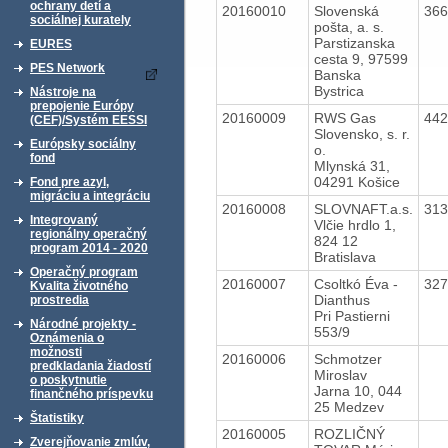
ochrany detí a
20160010
Slovenská
36
sociálnej kurately
pošta, a. s.
Parstizanska
EURES
cesta 9, 97599
PES Network
Banska
Bystrica
Nástroje na
prepojenie Európy
20160009
RWS Gas
44
(CEF)/Systém EESSI
Slovensko, s. r.
Európsky sociálny
o.
fond
Mlynská 31,
04291 Košice
Fond pre azyl,
migráciu a integráciu
20160008
SLOVNAFT.a.s.
31
Integrovaný
Vlčie hrdlo 1,
regionálny operačný
824 12
program 2014 - 2020
Bratislava
Operačný program
20160007
Csoltkó Éva -
32
Kvalita životného
Dianthus
prostredia
Pri Pastierni
Národné projekty -
553/9
Oznámenia o
možnosti
20160006
Schmotzer
predkladania žiadostí
Miroslav
o poskytnutie
Jarna 10, 044
finančného príspevku
25 Medzev
Štatistiky
20160005
ROZLIČNÝ
Zverejňovanie zmlúv,