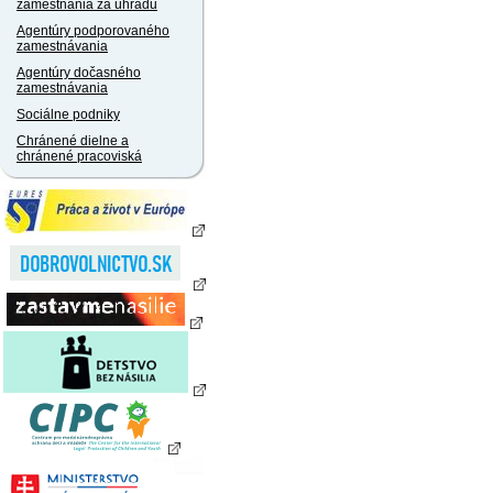
zamestnania za úhradu
Agentúry podporovaného
zamestnávania
Agentúry dočasného
zamestnávania
Sociálne podniky
Chránené dielne a
chránené pracoviská