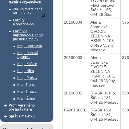
TOVAR Mária
faktúr a objednávok
Flachbartová
Zmluvy zverejnené
Štós č. 165,
od 1.1.2012
044 26 Štós
Faktúry
20160004
Alena
37
a objednávky
Jamnická
OVOCIE-
Faktúry a
objednávky Centier
ZELENINA
pre deti a rodiny
HSNP č. 105,
04425 Vyšný
Kraj - Bratislava
Medzev
Kraj - Banská
Bystrica
20160003
Alena
37
Jamnická
Kraj - Košice
OVOCIE-
Kraj - Nitra
ZELENINA
HSNP č. 105,
Kraj - Prešov
044 25 Vyšný
Kraj- Trenčín
medzev
Kraj- Trnava
20160002
RS-SK, s. r. o.
36
Štóska 181,
Kraj - Žilina
044 25 Medzev
Profil verejného
obstarávateľa
FA20160001
RS-SK,s.r.o.
36
Štóska 181,
Správa majetku
044 25 Medzev