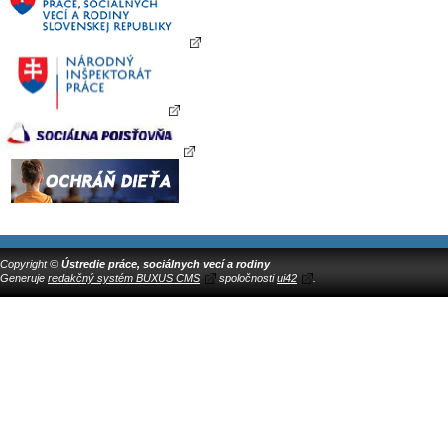
Copyright ©
Ústredie práce, sociálnych vecí a rodiny
Generuje
redakčný systém BUXUS CMS
spoločnosti
ui42
.