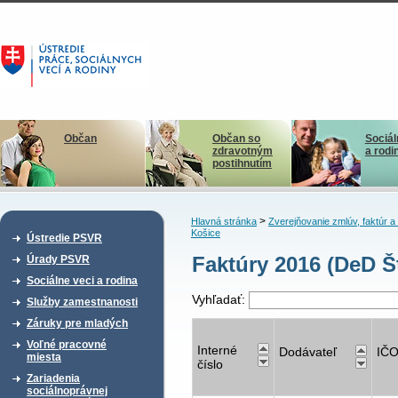
Občan
Občan so
Sociál
zdravotným
a rodi
postihnutím
>
Hlavná stránka
Zverejňovanie zmlúv, faktúr 
Košice
Ústredie PSVR
Faktúry 2016 (DeD Š
Úrady PSVR
Sociálne veci a rodina
Vyhľadať:
Služby zamestnanosti
Záruky pre mladých
Voľné pracovné
Interné
Dodávateľ
IČ
miesta
číslo
Zariadenia
sociálnoprávnej