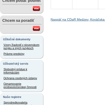
Chcem podať podnet
Naspäť na CDaR Medzev, Kováčska
Chcem sa poradiť
Užitočné dokumenty
Vzory žiadostí v slovenskom
jazyku a iných jazykoch
Právne predpisy
Užívateľský servis
Slobodný prístup k
informáciám
Ochrana osobných údajov
Oznamovanie
protispoločenskej činnosti
Naše registre
Sprostredkovatelia