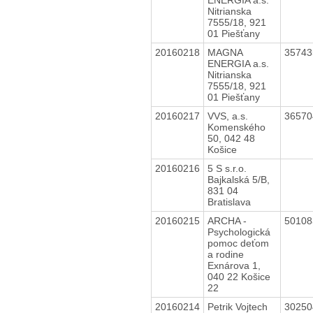
Nitrianska
7555/18, 921
01 Piešťany
20160218
MAGNA
3574
ENERGIA a.s.
Nitrianska
7555/18, 921
01 Piešťany
20160217
VVS, a.s.
3657
Komenského
50, 042 48
Košice
20160216
5 S s.r.o.
Bajkalská 5/B,
831 04
Bratislava
20160215
ARCHA -
5010
Psychologická
pomoc deťom
a rodine
Exnárova 1,
040 22 Košice
22
20160214
Petrik Vojtech
3025