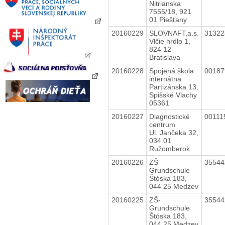
Nitrianska
7555/18, 921
01 Piešťany
20160229
SLOVNAFT,a.s.
3132
Vlčie hrdlo 1,
824 12
Bratislava
20160228
Spojená škola
0018
internátna
Partizánska 13,
Spišské Vlachy
05361
20160227
Diagnostické
0011
centrum
Ul. Jančeka 32,
034 01
Ružomberok
20160226
ZŠ-
3554
Grundschule
Štóska 183,
044 25 Medzev
20160225
ZŠ-
3554
Grundschule
Štóska 183,
044 25 Medzev