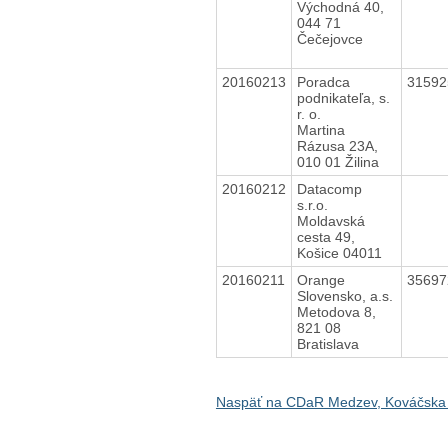
Východná 40,
044 71
Čečejovce
20160213
Poradca
3159
podnikateľa, s.
r. o.
Martina
Rázusa 23A,
010 01 Žilina
20160212
Datacomp
s.r.o.
Moldavská
cesta 49,
Košice 04011
20160211
Orange
3569
Slovensko, a.s.
Metodova 8,
821 08
Bratislava
Naspäť na CDaR Medzev, Kováčska