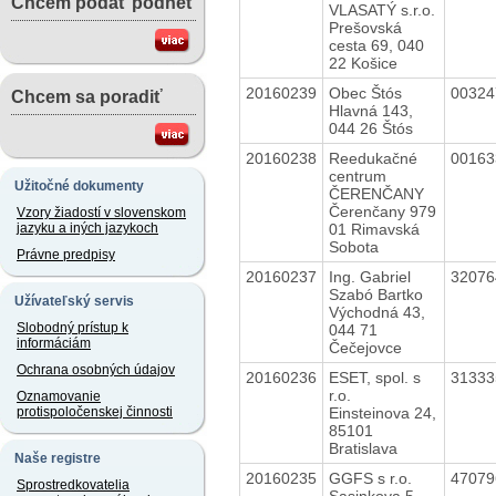
Chcem podať podnet
VLASATÝ s.r.o.
Prešovská
cesta 69, 040
22 Košice
20160239
Obec Štós
0032
Chcem sa poradiť
Hlavná 143,
044 26 Štós
20160238
Reedukačné
0016
centrum
Užitočné dokumenty
ČERENČANY
Čerenčany 979
Vzory žiadostí v slovenskom
01 Rimavská
jazyku a iných jazykoch
Sobota
Právne predpisy
20160237
Ing. Gabriel
3207
Szabó Bartko
Užívateľský servis
Východná 43,
Slobodný prístup k
044 71
informáciám
Čečejovce
Ochrana osobných údajov
20160236
ESET, spol. s
3133
r.o.
Oznamovanie
Einsteinova 24,
protispoločenskej činnosti
85101
Bratislava
Naše registre
20160235
GGFS s r.o.
4707
Sprostredkovatelia
Sasinkova 5,