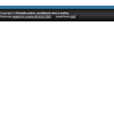
Copyright ©
Ústredie práce, sociálnych vecí a rodiny
Generuje
redakčný systém BUXUS CMS
spoločnosti
ui42
.