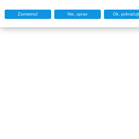
Zamietnuť
Nie, uprav
Ok, pokračuj