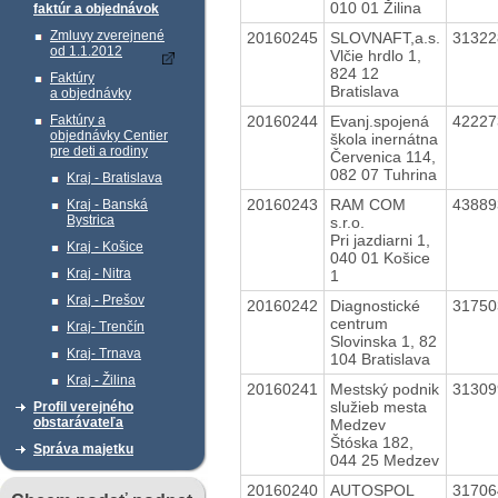
010 01 Žilina
faktúr a objednávok
Zmluvy zverejnené
20160245
SLOVNAFT,a.s.
3132
od 1.1.2012
Vlčie hrdlo 1,
824 12
Faktúry
Bratislava
a objednávky
20160244
Evanj.spojená
4222
Faktúry a
objednávky Centier
škola inernátna
pre deti a rodiny
Červenica 114,
082 07 Tuhrina
Kraj - Bratislava
20160243
RAM COM
4388
Kraj - Banská
Bystrica
s.r.o.
Pri jazdiarni 1,
Kraj - Košice
040 01 Košice
Kraj - Nitra
1
Kraj - Prešov
20160242
Diagnostické
3175
centrum
Kraj- Trenčín
Slovinska 1, 82
Kraj- Trnava
104 Bratislava
Kraj - Žilina
20160241
Mestský podnik
3130
služieb mesta
Profil verejného
obstarávateľa
Medzev
Štóska 182,
Správa majetku
044 25 Medzev
20160240
AUTOSPOL
3170