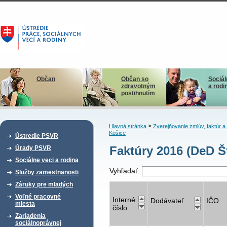
Občan
Občan so
Sociál
zdravotným
a rodi
postihnutím
>
Hlavná stránka
Zverejňovanie zmlúv, faktúr 
Košice
Ústredie PSVR
Faktúry 2016 (DeD Š
Úrady PSVR
Sociálne veci a rodina
Vyhľadať:
Služby zamestnanosti
Záruky pre mladých
Voľné pracovné
Interné
Dodávateľ
IČO
miesta
číslo
Zariadenia
sociálnoprávnej