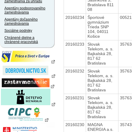
zamestnania za úhradu
Bratislava 811
Agentúry podporovaného
08
zamestnávania
20160234
Športové
0052
Agentúry dočasného
gymnázium
zamestnávania
Trieda SNP
Sociálne podniky
104, 04011
Košice
Chránené dielne a
chránené pracoviská
20160233
Slovak
3576
Telekom, a. s.
Bajkalská 28,
817 62
Bratislava
20160232
Slovak
3576
Telekom, a. s.
Bajkalská 28,
817 62
Bratislava
20160231
Slovak
3576
Telekom, a. s.
Bajkalská 28,
817 62
Bratislava
20160230
MAGNA
3574
ENERGIA a.s.