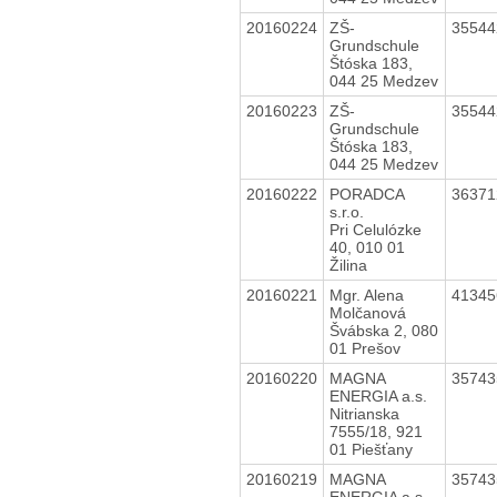
20160224
ZŠ-
3554
Grundschule
Štóska 183,
044 25 Medzev
20160223
ZŠ-
3554
Grundschule
Štóska 183,
044 25 Medzev
20160222
PORADCA
3637
s.r.o.
Pri Celulózke
40, 010 01
Žilina
20160221
Mgr. Alena
4134
Molčanová
Švábska 2, 080
01 Prešov
20160220
MAGNA
3574
ENERGIA a.s.
Nitrianska
7555/18, 921
01 Piešťany
20160219
MAGNA
3574
ENERGIA a.s.