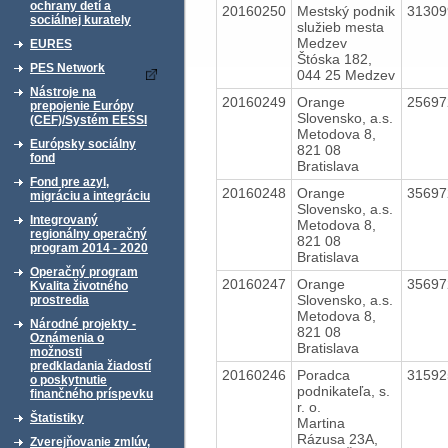
ochrany detí a
20160250
Mestský podnik
3130
sociálnej kurately
služieb mesta
Medzev
EURES
Štóska 182,
PES Network
044 25 Medzev
Nástroje na
20160249
Orange
2569
prepojenie Európy
Slovensko, a.s.
(CEF)/Systém EESSI
Metodova 8,
Európsky sociálny
821 08
fond
Bratislava
Fond pre azyl,
20160248
Orange
3569
migráciu a integráciu
Slovensko, a.s.
Integrovaný
Metodova 8,
regionálny operačný
821 08
program 2014 - 2020
Bratislava
Operačný program
20160247
Orange
3569
Kvalita životného
Slovensko, a.s.
prostredia
Metodova 8,
Národné projekty -
821 08
Oznámenia o
Bratislava
možnosti
predkladania žiadostí
20160246
Poradca
3159
o poskytnutie
podnikateľa, s.
finančného príspevku
r. o.
Štatistiky
Martina
Rázusa 23A,
Zverejňovanie zmlúv,