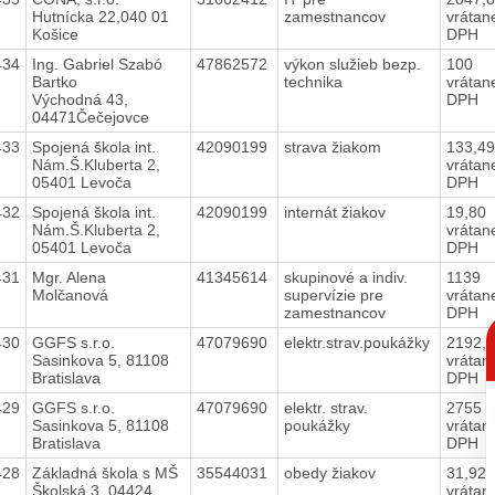
Hutnícka 22,040 01
zamestnancov
vrátan
Košice
DPH
434
Ing. Gabriel Szabó
47862572
výkon služieb bezp.
100
Bartko
technika
vrátan
Východná 43,
DPH
04471Čečejovce
433
Spojená škola int.
42090199
strava žiakom
133,4
Nám.Š.Kluberta 2,
vrátan
05401 Levoča
DPH
432
Spojená škola int.
42090199
internát žiakov
19,80
Nám.Š.Kluberta 2,
vrátan
05401 Levoča
DPH
431
Mgr. Alena
41345614
skupinové a indiv.
1139
Molčanová
supervízie pre
vrátan
zamestnancov
DPH
C
p
430
GGFS s.r.o.
47079690
elektr.strav.poukážky
2192,
Sasinkova 5, 81108
vrátan
Bratislava
DPH
429
GGFS s.r.o.
47079690
elektr. strav.
2755
Sasinkova 5, 81108
poukážky
vrátan
Bratislava
DPH
428
Základná škola s MŠ
35544031
obedy žiakov
31,92
Školská 3, 04424
vrátan