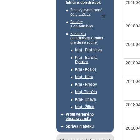
20180
faktúr a objednávok
Zmluvy zverejnené
od 1.1.2012
Faktúry
20180
a objednávky
Faktúry a
objednávky Centier
pre deti a rodiny
20180
Kraj - Bratislava
Kraj - Banská
Bystrica
20180
Kraj - Košice
Kraj - Nitra
20180
Kraj - Prešov
Kraj- Trenčín
Kraj- Trnava
20180
Kraj - Žilina
Profil verejného
obstarávateľa
Správa majetku
20180