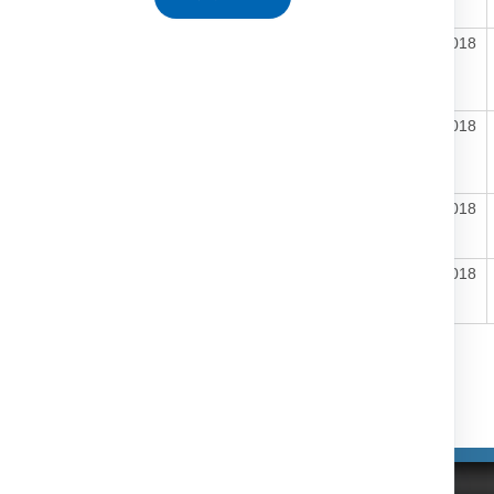
4
273001820
12.12.2018
13.12.2018
e
1
273001821,273001822
10.12.2018
10.12.2018
e
7
111
10.12.2018
10.12.2018
e
112
10.12.2018
10.12.2018
e
Tlačiť
|
|
nosti
Správca obsahu
Technický prevádzkovateľ