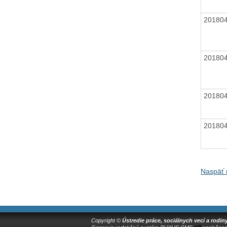
20180
20180
20180
20180
Naspäť 
Copyright ©
Ústredie práce, sociálnych vecí a rodin