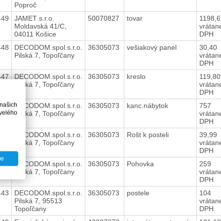
Poproč
449
JAMET s.r.o.
50070827
tovar
1198,
Moldavská 41/C,
vrátan
04011 Košice
DPH
448
DECODOM.spol.s.r.o.
36305073
vešiakový panel
30,40
Pilská 7, Topoľčany
vrátan
DPH
447
DECODOM.spol.s.r.o.
36305073
kreslo
119,8
Pilská 7, Topoľčany
vrátan
DPH
 našich
446
DECODOM.spol.s.r.o.
36305073
kanc.nábytok
757
velého
Pilská 7, Topoľčany
vrátan
DPH
445
DECODOM.spol.s.r.o.
36305073
Rošt k posteli
39,99
Pilská 7, Topoľčany
vrátan
DPH
te
444
DECODOM.spol.s.r.o.
36305073
Pohovka
259
Pilská 7, Topoľčany
vrátan
DPH
443
DECODOM.spol.s.r.o.
36305073
postele
104
Pilská 7, 95513
vrátan
Topoľčany
DPH