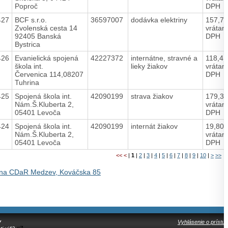
Poproč
DPH
427
BCF s.r.o.
36597007
dodávka elektriny
157,7
Zvolenská cesta 14
vrátan
92405 Banská
DPH
Bystrica
426
Evanielická spojená
42227372
internátne, stravné a
118,4
škola int.
lieky žiakov
vrátan
Červenica 114,08207
DPH
Tuhrina
425
Spojená škola int.
42090199
strava žiakov
179,3
Nám.Š.Kluberta 2,
vrátan
05401 Levoča
DPH
424
Spojená škola int.
42090199
internát žiakov
19,80
Nám.Š.Kluberta 2,
vrátan
05401 Levoča
DPH
<<
<
|
1
|
2
|
3
|
4
|
5
|
6
|
7
|
8
|
9
|
10
|
>
>>
na CDaR Medzev, Kováčska 85
y
Vyhlásenie o prístup