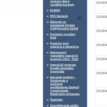
ochrany detí a
20180
sociálnej kurately
EURES
PES Network
20180
Nástroje na
prepojenie Európy
(CEF)/Systém EESSI
20180
Európsky sociálny
fond
Fond pre azyl,
20180
migráciu a integráciu
Integrovaný
regionálny operačný
20180
program 2014 - 2020
Operačný program
Kvalita životného
prostredia
20180
Národné projekty -
Oznámenia o
možnosti
predkladania žiadostí
20180
o poskytnutie
finančného príspevku
Štatistiky
Zverejňovanie zmlúv,