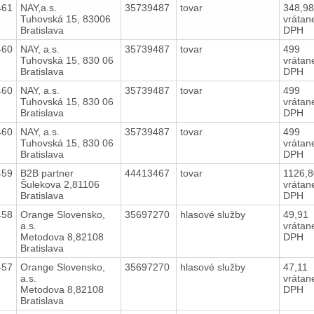
461
NAY,a.s.
35739487
tovar
348,9
Tuhovská 15, 83006
vrátan
Bratislava
DPH
460
NAY, a.s.
35739487
tovar
499
Tuhovská 15, 830 06
vrátan
Bratislava
DPH
460
NAY, a.s.
35739487
tovar
499
Tuhovská 15, 830 06
vrátan
Bratislava
DPH
460
NAY, a.s.
35739487
tovar
499
Tuhovská 15, 830 06
vrátan
Bratislava
DPH
459
B2B partner
44413467
tovar
1126,
Šulekova 2,81106
vrátan
Bratislava
DPH
458
Orange Slovensko,
35697270
hlasové služby
49,91
a.s.
vrátan
Metodova 8,82108
DPH
Bratislava
457
Orange Slovensko,
35697270
hlasové služby
47,11
a.s.
vrátan
Metodova 8,82108
DPH
Bratislava