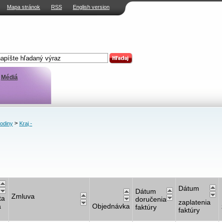
Mapa stránok
RSS
English version
Médiá
>
rodiny
Kraj -
Dátum
Dátum
Zmluva
ta
doručenia
zaplatenia
a
Objednávka
faktúry
faktúry