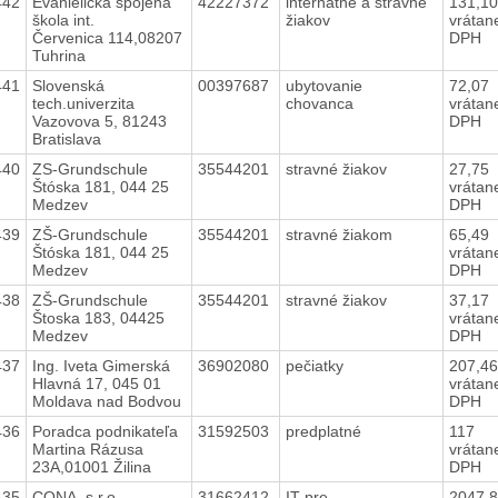
442
Evanielická spojená
42227372
internátne a stravné
131,1
škola int.
žiakov
vrátan
Červenica 114,08207
DPH
Tuhrina
441
Slovenská
00397687
ubytovanie
72,07
tech.univerzita
chovanca
vrátan
Vazovova 5, 81243
DPH
Bratislava
440
ZS-Grundschule
35544201
stravné žiakov
27,75
Štóska 181, 044 25
vrátan
Medzev
DPH
439
ZŠ-Grundschule
35544201
stravné žiakom
65,49
Štóska 181, 044 25
vrátan
Medzev
DPH
438
ZŠ-Grundschule
35544201
stravné žiakov
37,17
Štoska 183, 04425
vrátan
Medzev
DPH
437
Ing. Iveta Gimerská
36902080
pečiatky
207,4
Hlavná 17, 045 01
vrátan
Moldava nad Bodvou
DPH
436
Poradca podnikateľa
31592503
predplatné
117
Martina Rázusa
vrátan
23A,01001 Žilina
DPH
435
CONA, s.r.o.
31662412
IT pre
2047,