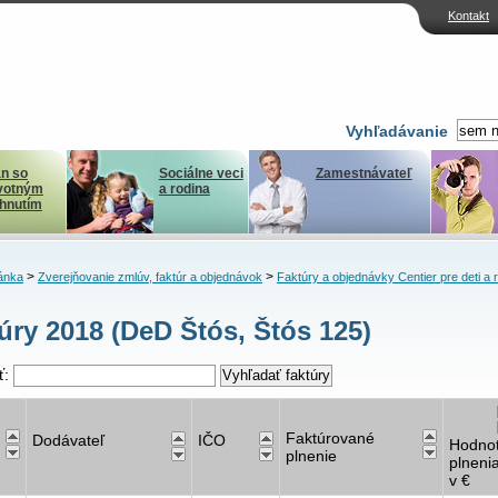
Kontakt
Vyhľadávanie
n so
Sociálne veci
Zamestnávateľ
votným
a rodina
ihnutím
>
>
ánka
Zverejňovanie zmlúv, faktúr a objednávok
Faktúry a objednávky Centier pre deti a 
úry 2018 (DeD Štós, Štós 125)
ť:
Faktúrované
Dodávateľ
IČO
Hodno
plnenie
plneni
v €