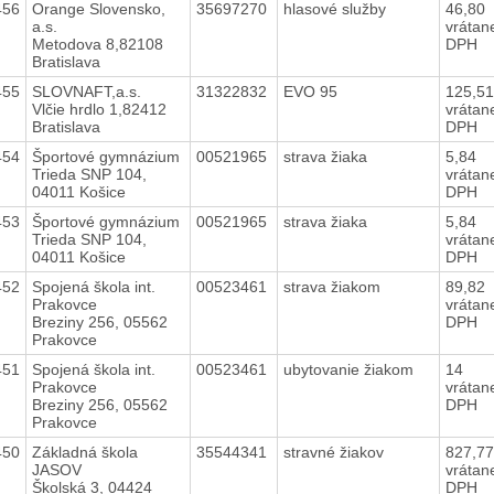
456
Orange Slovensko,
35697270
hlasové služby
46,80
a.s.
vrátan
Metodova 8,82108
DPH
Bratislava
455
SLOVNAFT,a.s.
31322832
EVO 95
125,5
Vlčie hrdlo 1,82412
vrátan
Bratislava
DPH
454
Športové gymnázium
00521965
strava žiaka
5,84
Trieda SNP 104,
vrátan
04011 Košice
DPH
453
Športové gymnázium
00521965
strava žiaka
5,84
Trieda SNP 104,
vrátan
04011 Košice
DPH
452
Spojená škola int.
00523461
strava žiakom
89,82
Prakovce
vrátan
Breziny 256, 05562
DPH
Prakovce
451
Spojená škola int.
00523461
ubytovanie žiakom
14
Prakovce
vrátan
Breziny 256, 05562
DPH
Prakovce
450
Základná škola
35544341
stravné žiakov
827,7
JASOV
vrátan
Školská 3, 04424
DPH