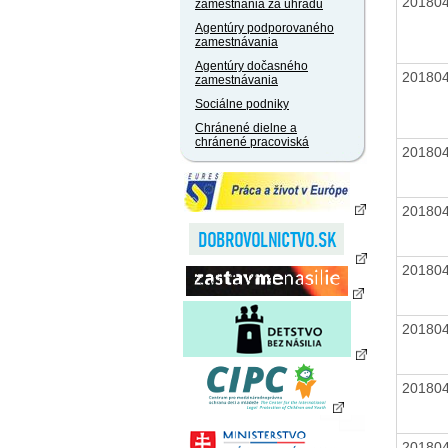
20180
zamestnania za úhradu
Agentúry podporovaného
zamestnávania
Agentúry dočasného
20180
zamestnávania
Sociálne podniky
Chránené dielne a
chránené pracoviská
20180
20180
20180
20180
20180
20180