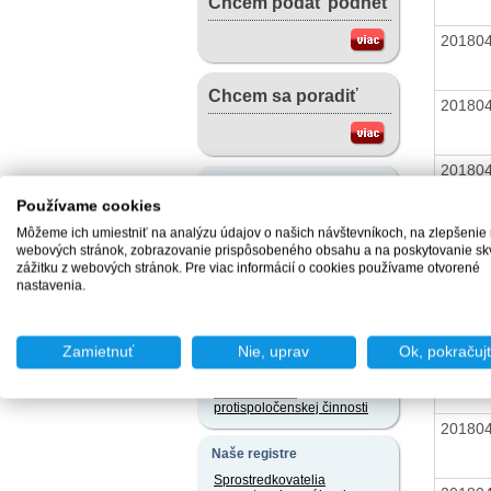
Chcem podať podnet
20180
Chcem sa poradiť
20180
20180
Užitočné dokumenty
Používame cookies
Vzory žiadostí v slovenskom
jazyku a iných jazykoch
Môžeme ich umiestniť na analýzu údajov o našich návštevníkoch, na zlepšenie
20180
webových stránok, zobrazovanie prispôsobeného obsahu a na poskytovanie sk
Právne predpisy
zážitku z webových stránok. Pre viac informácií o cookies používame otvorené
nastavenia.
20180
Užívateľský servis
Slobodný prístup k
informáciám
Zamietnuť
Nie, uprav
Ok, pokračuj
20180
Ochrana osobných údajov
Oznamovanie
protispoločenskej činnosti
20180
Naše registre
Sprostredkovatelia