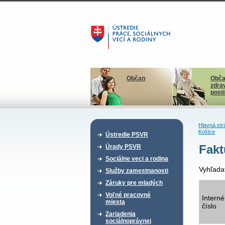
Občan
Obča
zdra
post
Hlavná str
Košice
Ústredie PSVR
Fakt
Úrady PSVR
Sociálne veci a rodina
Vyhľada
Služby zamestnanosti
Záruky pre mladých
Voľné pracovné
Interné
miesta
číslo
Zariadenia
sociálnoprávnej