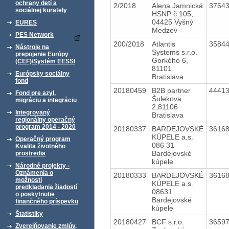
ochrany detí a
2/2018
Alena Jamnická
3764
sociálnej kurately
HSNP č.105,
04425 Vyšný
EURES
Medzev
PES Network
200/2018
Atlantis
3584
Nástroje na
Systems s.r.o.
prepojenie Európy
Gorkého 6,
(CEF)/Systém EESSI
81101
Európsky sociálny
Bratislava
fond
20180459
B2B partner
4441
Fond pre azyl,
Šulekova
migráciu a integráciu
2,81106
Integrovaný
Bratislava
regionálny operačný
program 2014 - 2020
20180337
BARDEJOVSKÉ
3616
KÚPELE a.s.
Operačný program
086 31
Kvalita životného
Bardejovské
prostredia
kúpele
Národné projekty -
Oznámenia o
20180333
BARDEJOVSKÉ
3616
možnosti
KÚPELE a.s.
predkladania žiadostí
08631
o poskytnutie
Bardejovské
finančného príspevku
kúpele
Štatistiky
20180427
BCF s.r.o.
3659
Zverejňovanie zmlúv,