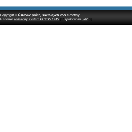
Copyright ©
Ústredie práce, sociálnych vecí a rodiny
Generuje
redakčný systém BUXUS CMS
spoločnosti
ui42
.