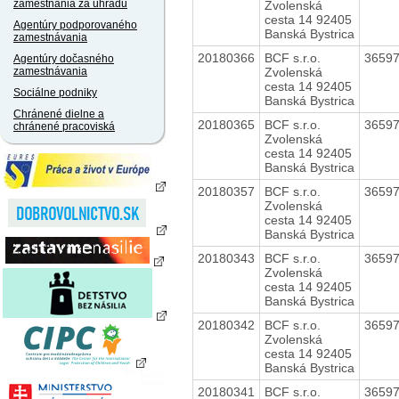
zamestnania za úhradu
Zvolenská
cesta 14 92405
Agentúry podporovaného
Banská Bystrica
zamestnávania
20180366
BCF s.r.o.
3659
Agentúry dočasného
Zvolenská
zamestnávania
cesta 14 92405
Sociálne podniky
Banská Bystrica
Chránené dielne a
20180365
BCF s.r.o.
3659
chránené pracoviská
Zvolenská
cesta 14 92405
Banská Bystrica
20180357
BCF s.r.o.
3659
Zvolenská
cesta 14 92405
Banská Bystrica
20180343
BCF s.r.o.
3659
Zvolenská
cesta 14 92405
Banská Bystrica
20180342
BCF s.r.o.
3659
Zvolenská
cesta 14 92405
Banská Bystrica
20180341
BCF s.r.o.
3659