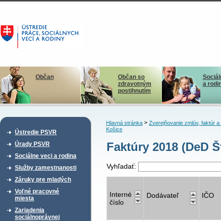
Občan
Občan so
Sociál
zdravotným
a rodi
postihnutím
>
Hlavná stránka
Zverejňovanie zmlúv, faktúr 
Košice
Ústredie PSVR
Faktúry 2018 (DeD Š
Úrady PSVR
Sociálne veci a rodina
Vyhľadať:
Služby zamestnanosti
Záruky pre mladých
Voľné pracovné
Interné
Dodávateľ
IČO
miesta
číslo
Zariadenia
sociálnoprávnej