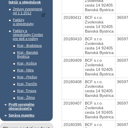
Zvolenská
faktúr a objednávok
cesta 14 92405
Zmluvy zverejnené
Banská Bystrica
od 1.1.2012
20180411
BCF s.r.o.
3659
Faktúry
Zvolenská
a objednávky
cesta 14 92405
Banská Bystrica
Faktúry a
objednávky Centier
20180410
BCF s.r.o.
3659
pre deti a rodiny
Zvolenská
Kraj - Bratislava
cesta 14 92405
Banská Bystrica
Kraj - Banská
Bystrica
20180409
BCF s.r.o.
3659
Kraj - Košice
Zvolenská
cesta 14 92405
Kraj - Nitra
Banská Bystrica
Kraj - Prešov
20180408
BCF s.r.o.
3659
Kraj- Trenčín
Zvolenská
cesta 14 92405
Kraj- Trnava
Banská Bystrica
Kraj - Žilina
20180407
BCF s.r.o.
3659
Profil verejného
Zvolenská
obstarávateľa
cesta 14 92405
Správa majetku
Banská Bystrica
20180395
BCF s.r.o.
3659