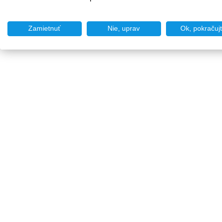
Zamietnuť
Nie, uprav
Ok, pokračuj