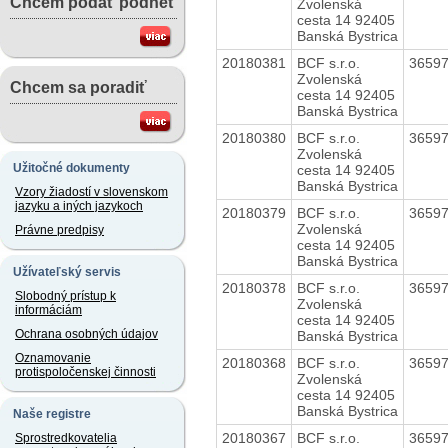
Chcem podať podnet
Zvolenská
cesta 14 92405
Banská Bystrica
20180381
BCF s.r.o.
3659
Zvolenská
Chcem sa poradiť
cesta 14 92405
Banská Bystrica
20180380
BCF s.r.o.
3659
Zvolenská
Užitočné dokumenty
cesta 14 92405
Banská Bystrica
Vzory žiadostí v slovenskom
jazyku a iných jazykoch
20180379
BCF s.r.o.
3659
Zvolenská
Právne predpisy
cesta 14 92405
Banská Bystrica
Užívateľský servis
20180378
BCF s.r.o.
3659
Slobodný prístup k
Zvolenská
informáciám
cesta 14 92405
Ochrana osobných údajov
Banská Bystrica
Oznamovanie
20180368
BCF s.r.o.
3659
protispoločenskej činnosti
Zvolenská
cesta 14 92405
Banská Bystrica
Naše registre
20180367
BCF s.r.o.
3659
Sprostredkovatelia