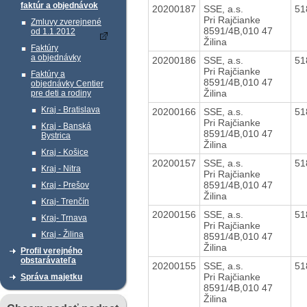
faktúr a objednávok
20200187
SSE, a.s.
51
Pri Rajčianke
Zmluvy zverejnené
8591/4B,010 47
od 1.1.2012
Žilina
Faktúry
a objednávky
20200186
SSE, a.s.
51
Pri Rajčianke
Faktúry a
8591/4B,010 47
objednávky Centier
Žilina
pre deti a rodiny
Kraj - Bratislava
20200166
SSE, a.s.
51
Pri Rajčianke
Kraj - Banská
8591/4B,010 47
Bystrica
Žilina
Kraj - Košice
20200157
SSE, a.s.
51
Kraj - Nitra
Pri Rajčianke
8591/4B,010 47
Kraj - Prešov
Žilina
Kraj- Trenčín
20200156
SSE, a.s.
51
Kraj- Trnava
Pri Rajčianke
Kraj - Žilina
8591/4B,010 47
Žilina
Profil verejného
obstarávateľa
20200155
SSE, a.s.
51
Pri Rajčianke
Správa majetku
8591/4B,010 47
Žilina