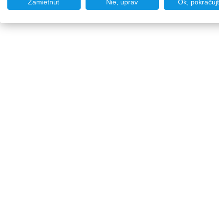
Zamietnuť
Nie, uprav
Ok, pokračuj