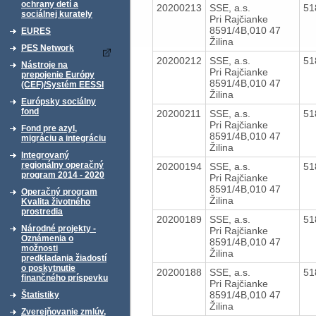
ochrany detí a
20200213
SSE, a.s.
51
sociálnej kurately
Pri Rajčianke
8591/4B,010 47
EURES
Žilina
PES Network
20200212
SSE, a.s.
51
Nástroje na
Pri Rajčianke
prepojenie Európy
8591/4B,010 47
(CEF)/Systém EESSI
Žilina
Európsky sociálny
fond
20200211
SSE, a.s.
51
Pri Rajčianke
Fond pre azyl,
8591/4B,010 47
migráciu a integráciu
Žilina
Integrovaný
regionálny operačný
20200194
SSE, a.s.
51
program 2014 - 2020
Pri Rajčianke
8591/4B,010 47
Operačný program
Žilina
Kvalita životného
prostredia
20200189
SSE, a.s.
51
Národné projekty -
Pri Rajčianke
Oznámenia o
8591/4B,010 47
možnosti
Žilina
predkladania žiadostí
o poskytnutie
20200188
SSE, a.s.
51
finančného príspevku
Pri Rajčianke
8591/4B,010 47
Štatistiky
Žilina
Zverejňovanie zmlúv,