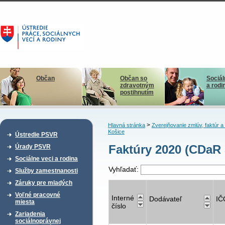
Občan
Občan so
Sociál
zdravotným
a rodi
postihnutím
>
Hlavná stránka
Zverejňovanie zmlúv, faktúr 
Košice
Ústredie PSVR
Faktúry 2020 (CDaR 
Úrady PSVR
Sociálne veci a rodina
Vyhľadať:
Služby zamestnanosti
Záruky pre mladých
Voľné pracovné
Interné
Dodávateľ
IČ
miesta
číslo
Zariadenia
sociálnoprávnej