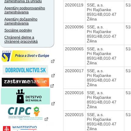
zamestnania za úhradu
20200119
SSE, a.s.
51
Agentúry podporovaného
Pri Rajčianke
zamestnávania
8591/4B,010 47
Žilina
Agentúry dočasného
zamestnávania
20200096
SSE, a.s.
51
Sociálne podniky
Pri Rajčianke
8591/4B,010 47
Chránené dielne a
Žilina
chránené pracoviská
20200065
SSE, a.s.
51
Pri Rajčianke
8591/4B,010 47
Žilina
20200017
SSE, a.s.
51
Pri Rajčianke
8591/4B,010 47
Žilina
20200016
SSE, a.s.
51
Pri Rajčianke
8591/4B,010 47
Žilina
20200015
SSE, a.s.
51
Pri Rajčianke
8591/4B,010 47
Žilina