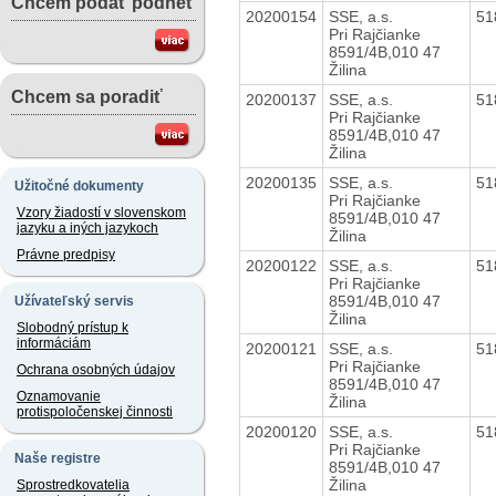
Chcem podať podnet
20200154
SSE, a.s.
51
Pri Rajčianke
8591/4B,010 47
Žilina
Chcem sa poradiť
20200137
SSE, a.s.
51
Pri Rajčianke
8591/4B,010 47
Žilina
20200135
SSE, a.s.
51
Užitočné dokumenty
Pri Rajčianke
Vzory žiadostí v slovenskom
8591/4B,010 47
jazyku a iných jazykoch
Žilina
Právne predpisy
20200122
SSE, a.s.
51
Pri Rajčianke
8591/4B,010 47
Užívateľský servis
Žilina
Slobodný prístup k
informáciám
20200121
SSE, a.s.
51
Pri Rajčianke
Ochrana osobných údajov
8591/4B,010 47
Oznamovanie
Žilina
protispoločenskej činnosti
20200120
SSE, a.s.
51
Pri Rajčianke
Naše registre
8591/4B,010 47
Žilina
Sprostredkovatelia