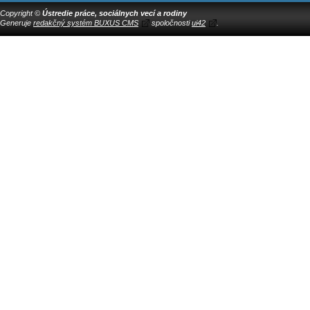
Copyright ©
Ústredie práce, sociálnych vecí a rodiny
Generuje
redakčný systém BUXUS CMS
spoločnosti
ui42
.