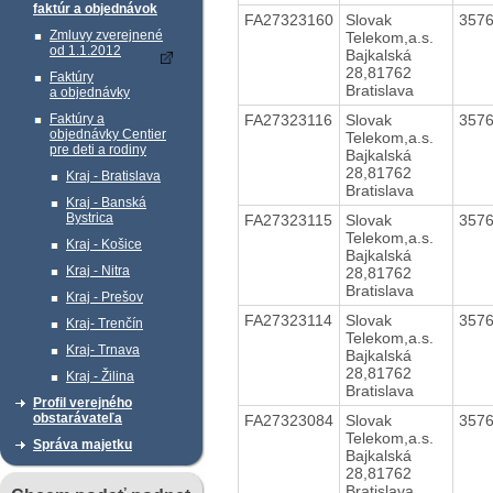
faktúr a objednávok
FA27323160
Slovak
357
Zmluvy zverejnené
Telekom,a.s.
od 1.1.2012
Bajkalská
28,81762
Faktúry
Bratislava
a objednávky
FA27323116
Slovak
357
Faktúry a
objednávky Centier
Telekom,a.s.
pre deti a rodiny
Bajkalská
28,81762
Kraj - Bratislava
Bratislava
Kraj - Banská
Bystrica
FA27323115
Slovak
357
Telekom,a.s.
Kraj - Košice
Bajkalská
Kraj - Nitra
28,81762
Bratislava
Kraj - Prešov
FA27323114
Slovak
357
Kraj- Trenčín
Telekom,a.s.
Kraj- Trnava
Bajkalská
28,81762
Kraj - Žilina
Bratislava
Profil verejného
obstarávateľa
FA27323084
Slovak
357
Telekom,a.s.
Správa majetku
Bajkalská
28,81762
Bratislava