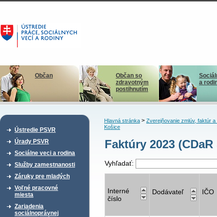
Občan
Občan so
Sociál
zdravotným
a rodi
postihnutím
>
Hlavná stránka
Zverejňovanie zmlúv, faktúr 
Košice
Ústredie PSVR
Faktúry 2023 (CDaR 
Úrady PSVR
Sociálne veci a rodina
Vyhľadať:
Služby zamestnanosti
Záruky pre mladých
Voľné pracovné
Interné
Dodávateľ
IČO
miesta
číslo
Zariadenia
sociálnoprávnej