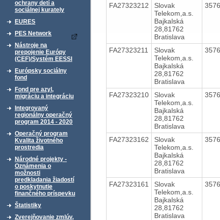
ochrany detí a
FA27323212
Slovak
357
sociálnej kurately
Telekom,a.s.
Bajkalská
EURES
28,81762
PES Network
Bratislava
Nástroje na
FA27323211
Slovak
357
prepojenie Európy
Telekom,a.s.
(CEF)/Systém EESSI
Bajkalská
Európsky sociálny
28,81762
fond
Bratislava
Fond pre azyl,
FA27323210
Slovak
357
migráciu a integráciu
Telekom,a.s.
Integrovaný
Bajkalská
regionálny operačný
28,81762
program 2014 - 2020
Bratislava
Operačný program
FA27323162
Slovak
357
Kvalita životného
Telekom,a.s.
prostredia
Bajkalská
Národné projekty -
28,81762
Oznámenia o
Bratislava
možnosti
predkladania žiadostí
FA27323161
Slovak
357
o poskytnutie
Telekom,a.s.
finančného príspevku
Bajkalská
Štatistiky
28,81762
Bratislava
Zverejňovanie zmlúv,