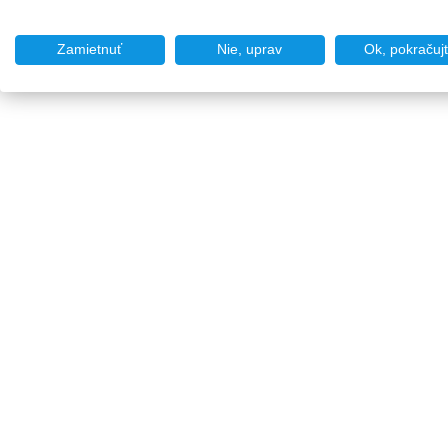
Zamietnuť
Nie, uprav
Ok, pokračuj