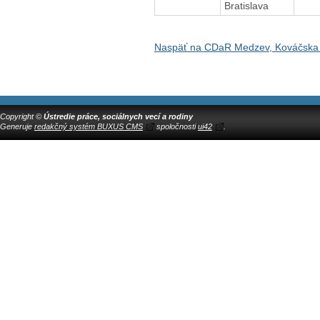
Bratislava
Naspäť na CDaR Medzev, Kováčska
Copyright ©
Ústredie práce, sociálnych vecí a rodiny
Generuje
redakčný systém BUXUS CMS
spoločnosti
ui42
.