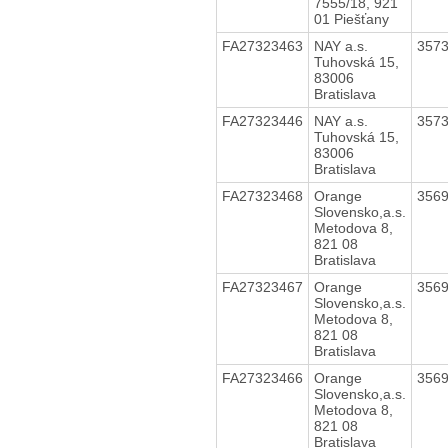
7555/18, 921
01 Piešťany
FA27323463
NAY a.s.
357
Tuhovská 15,
83006
Bratislava
FA27323446
NAY a.s.
357
Tuhovská 15,
83006
Bratislava
FA27323468
Orange
356
Slovensko,a.s.
Metodova 8,
821 08
Bratislava
FA27323467
Orange
356
Slovensko,a.s.
Metodova 8,
821 08
Bratislava
FA27323466
Orange
356
Slovensko,a.s.
Metodova 8,
821 08
Bratislava