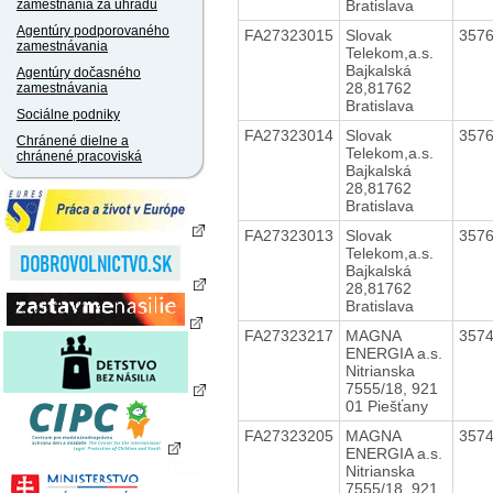
Bratislava
zamestnania za úhradu
Agentúry podporovaného
FA27323015
Slovak
357
zamestnávania
Telekom,a.s.
Bajkalská
Agentúry dočasného
28,81762
zamestnávania
Bratislava
Sociálne podniky
FA27323014
Slovak
357
Chránené dielne a
Telekom,a.s.
chránené pracoviská
Bajkalská
28,81762
Bratislava
FA27323013
Slovak
357
Telekom,a.s.
Bajkalská
28,81762
Bratislava
FA27323217
MAGNA
357
ENERGIA a.s.
Nitrianska
7555/18, 921
01 Piešťany
FA27323205
MAGNA
357
ENERGIA a.s.
Nitrianska
7555/18, 921