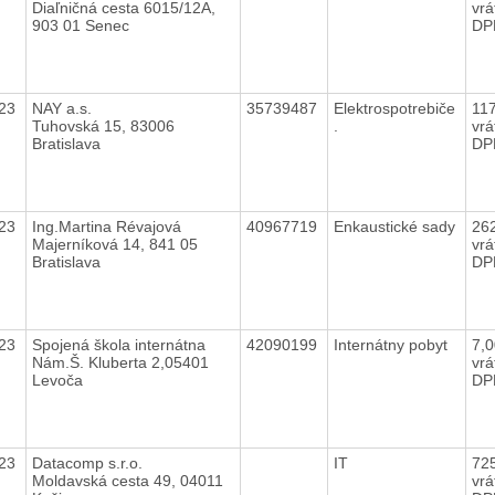
Diaľničná cesta 6015/12A,
vrá
903 01 Senec
DP
023
NAY a.s.
35739487
Elektrospotrebiče
11
Tuhovská 15, 83006
.
vrá
Bratislava
DP
023
Ing.Martina Révajová
40967719
Enkaustické sady
26
Majerníková 14, 841 05
vrá
Bratislava
DP
023
Spojená škola internátna
42090199
Internátny pobyt
7,
Nám.Š. Kluberta 2,05401
vrá
Levoča
DP
023
Datacomp s.r.o.
IT
72
Moldavská cesta 49, 04011
vrá