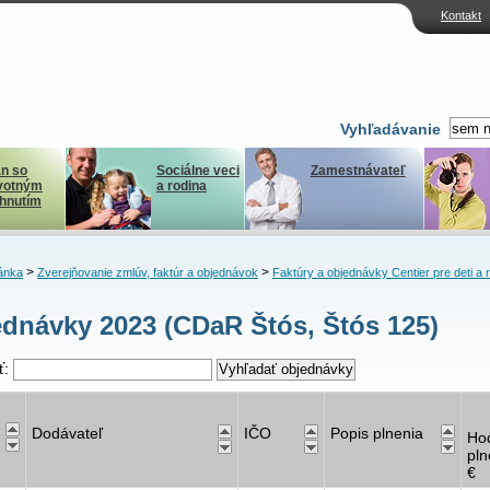
Kontakt
Vyhľadávanie
n so
Sociálne veci
Zamestnávateľ
votným
a rodina
ihnutím
>
>
ánka
Zverejňovanie zmlúv, faktúr a objednávok
Faktúry a objednávky Centier pre deti a 
dnávky 2023 (CDaR Štós, Štós 125)
ť:
Dodávateľ
IČO
Popis plnenia
Ho
pln
€