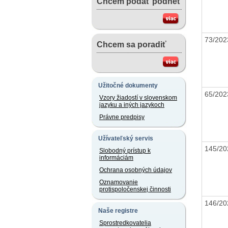
Chcem podať podnet
73/20
Chcem sa poradiť
Užitočné dokumenty
65/20
Vzory žiadostí v slovenskom
jazyku a iných jazykoch
Právne predpisy
Užívateľský servis
145/2
Slobodný prístup k
informáciám
Ochrana osobných údajov
Oznamovanie
protispoločenskej činnosti
146/2
Naše registre
Sprostredkovatelia