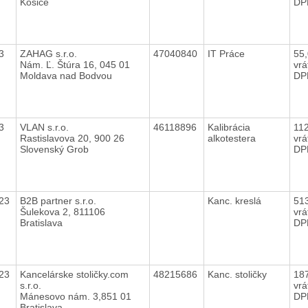
Košice
DP
23
ZAHAG s.r.o.
47040840
IT Práce
55
Nám. Ľ. Štúra 16, 045 01
vrá
Moldava nad Bodvou
DP
23
VLAN s.r.o.
46118896
Kalibrácia
11
Rastislavova 20, 900 26
alkotestera
vrá
Slovenský Grob
DP
023
B2B partner s.r.o.
Kanc. kreslá
51
Šulekova 2, 811106
vrá
Bratislava
DP
023
Kancelárske stoličky.com
48215686
Kanc. stoličky
18
s.r.o.
vrá
Mánesovo nám. 3,851 01
DP
Bratislava