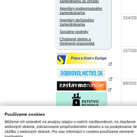
zamestnania za úhradu
Agentúry podporovaného
zamestnávania
154/2
Agentúry dočasného
zamestnávania
Sociálne podniky
Chránené dielne a
chránené pracoviská
157/2
89/20
Používame cookies
88/20
Môžeme ich umiestniť na analýzu údajov o našich návštevníkoch, na zlepšenie
webových stránok, zobrazovanie prispôsobeného obsahu a na poskytovanie sk
zážitku z webových stránok. Pre viac informácií o cookies používame otvorené
nastavenia.