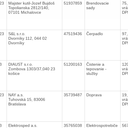
023
Majster kutil-Jozef Bujdoš
51937859
Brendovacie
75
Topolianska 2812/140,
sady
vrá
07101 Michalovce
DP
023
S&L s.r.o.
47519436
Čerpadlo
97
Dvorníky 112, 044 02
vrá
Dvorníky
DP
23
DIAUST s.r.o.
51200163
Čistenie a
12
Zombova 1303/37,040 23
tepovanie -
vrá
košice
služby
DP
023
NAY a.s.
35739487
Doprava
19
Tuhovská 15, 83006
vrá
Bratislava
DP
23
Elektrosped a.s.
35765038
Elektrospotrebiče
56