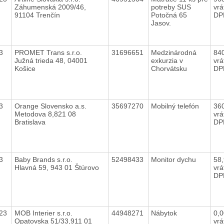
Záhumenská 2009/46,
potreby SUS
vrá
91104 Trenčín
Potočná 65
DP
Jasov.
23
PROMET Trans s.r.o.
31696651
Medzinárodná
84
Južná trieda 48, 04001
exkurzia v
vrá
Košice
Chorvátsku
DP
23
Orange Slovensko a.s.
35697270
Mobilný telefón
36
Metodova 8,821 08
vrá
Bratislava
DP
23
Baby Brands s.r.o.
52498433
Monitor dychu
58
Hlavná 59, 943 01 Štúrovo
vrá
DP
023
MOB Interier s.r.o.
44948271
Nábytok
0,
Opatovska 51/33,911 01
vrá