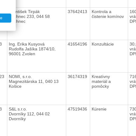
23
František Tirpák
37642413
Kontrola a
16
Kechnec 233, 044 58
čistenie komínov
vrá
te
Kechnec
DP
23
Ing. Erika Kusyová
41654196
Konzultácie
30
Rudolfa Jašíka 1874/10,
vrá
96001 Zvolen
DP
023
NOMI, s.r.o.
36174319
Kreatívny
71
Magnezitárska 11, 040 13
materiál a
vrá
Košice
pomôcky
DP
23
S&L s.r.o.
47519436
Kúrenie
73
Dvorníky 112, 044 02
vrá
Dvorníky
DP