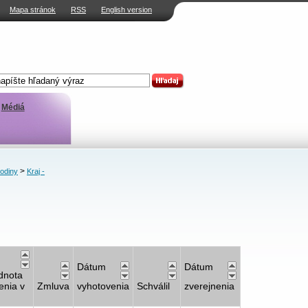
Mapa stránok
RSS
English version
Médiá
>
rodiny
Kraj -
Dátum
Dátum
dnota
enia v
Zmluva
vyhotovenia
Schválil
zverejnenia