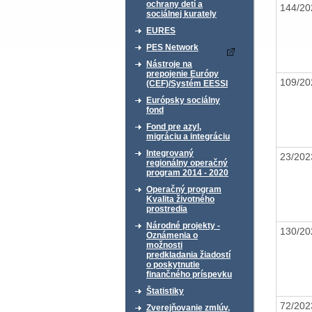
ochrany detí a
144/2
sociálnej kurately
EURES
PES Network
Nástroje na
prepojenie Európy
109/2
(CEF)/Systém EESSI
Európsky sociálny
fond
Fond pre azyl,
migráciu a integráciu
Integrovaný
23/20
regionálny operačný
program 2014 - 2020
Operačný program
Kvalita životného
prostredia
Národné projekty -
130/2
Oznámenia o
možnosti
predkladania žiadostí
o poskytnutie
finančného príspevku
Štatistiky
72/20
Zverejňovanie zmlúv,