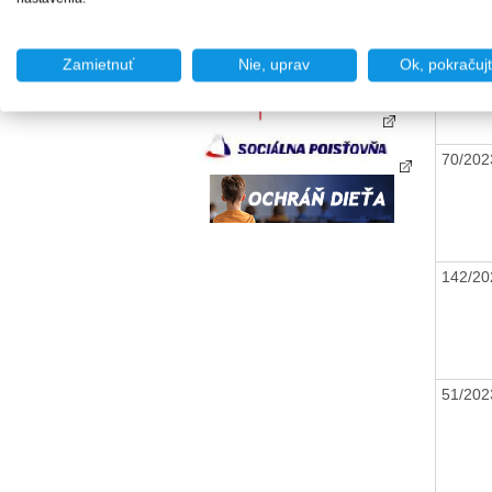
31/20
Zamietnuť
Nie, uprav
Ok, pokračuj
70/20
142/2
51/20