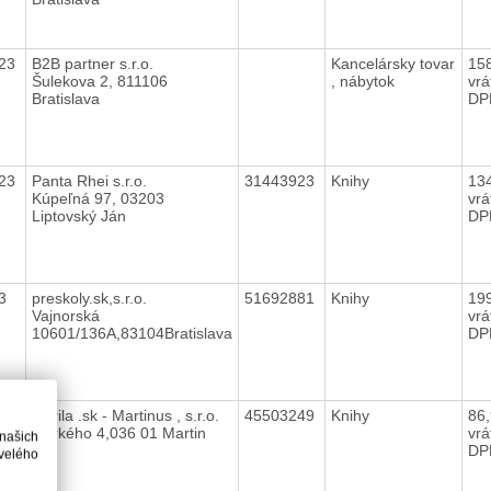
023
B2B partner s.r.o.
Kancelársky tovar
15
Šulekova 2, 811106
, nábytok
vrá
Bratislava
DP
023
Panta Rhei s.r.o.
31443923
Knihy
13
Kúpeľná 97, 03203
vrá
Liptovský Ján
DP
23
preskoly.sk,s.r.o.
51692881
Knihy
19
Vajnorská
vrá
10601/136A,83104Bratislava
DP
23
Gorila .sk - Martinus , s.r.o.
45503249
Knihy
86
Gorkého 4,036 01 Martin
vrá
 našich
DP
velého