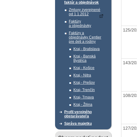
faktúr a objednávok
Zmluvy zverejnené
od 1.1.2012
Faktúry
a objednávky
125/2
Faktúry a
objednávky Centier
pre deti a rodiny
Kraj - Bratislava
Kraj - Banská
Bystrica
143/2
Kraj - Košice
Kraj - Nitra
Kraj - Prešov
Kraj- Trenčín
108/2
Kraj- Trnava
Kraj - Žilina
Profil verejného
obstarávateľa
Správa majetku
127/2