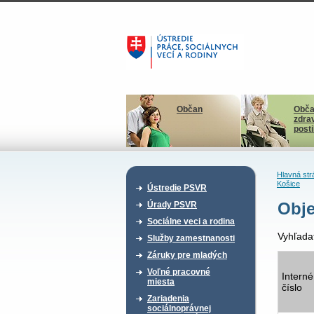
Občan
Obča
zdra
post
Hlavná str
Košice
Ústredie PSVR
Obje
Úrady PSVR
Sociálne veci a rodina
Vyhľada
Služby zamestnanosti
Záruky pre mladých
Voľné pracovné
Interné
miesta
číslo
Zariadenia
sociálnoprávnej