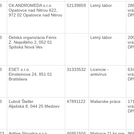
23
CK ANDROMEDA s.r.o.
52139859
Letný tábor
28
Opatovce nad Nitrou 622,
vrá
972 02 Opatovce nad Nitrou
DP
23
Detská organizácia Fénix
Letný tábor
20
Z. Nejedlého 2, 052 01
vrá
Spišská Nová Ves
DP
23
ESET s.r.o.
31333532
Licencie -
63
Einsteinova 24, 851 01
antivírus
vrá
Bratislava
DP
23
Ľuboš Šteller
47891122
Maliarske práce
17
Aljašská 8, 044 25 Medzev
vrá
DP
023
Artline Slovakia s.r.o.
46951504
Matrace 11 ks pre
96