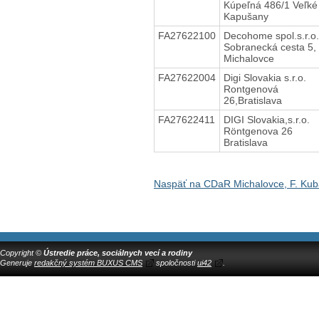
Kúpeľná 486/1 Veľké
Kapušany
FA27622100
Decohome spol.s.r.o.
Sobranecká cesta 5,
Michalovce
FA27622004
Digi Slovakia s.r.o.
Rontgenová
26,Bratislava
FA27622411
DIGI Slovakia,s.r.o.
Röntgenova 26
Bratislava
Naspäť na CDaR Michalovce, F. Kub
Copyright ©
Ústredie práce, sociálnych vecí a rodiny
Generuje
redakčný systém BUXUS CMS
spoločnosti
ui42
.