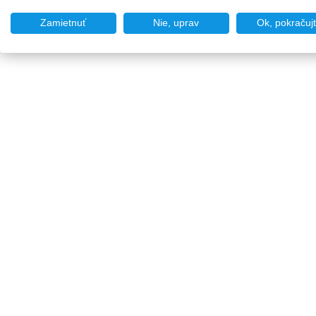
Zamietnuť
Nie, uprav
Ok, pokračuj