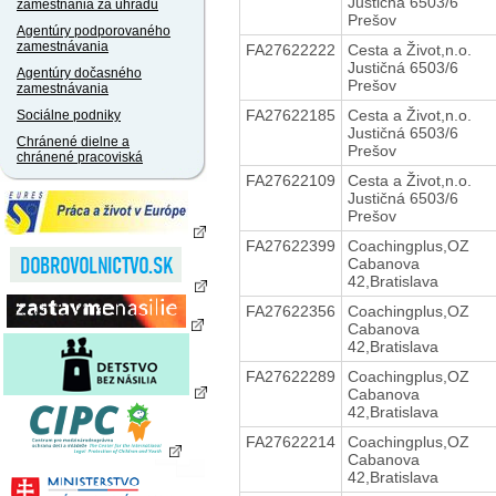
Justičná 6503/6
zamestnania za úhradu
Prešov
Agentúry podporovaného
zamestnávania
FA27622222
Cesta a Život,n.o.
Justičná 6503/6
Agentúry dočasného
Prešov
zamestnávania
FA27622185
Cesta a Život,n.o.
Sociálne podniky
Justičná 6503/6
Chránené dielne a
Prešov
chránené pracoviská
FA27622109
Cesta a Život,n.o.
Justičná 6503/6
Prešov
FA27622399
Coachingplus,OZ
Cabanova
42,Bratislava
FA27622356
Coachingplus,OZ
Cabanova
42,Bratislava
FA27622289
Coachingplus,OZ
Cabanova
42,Bratislava
FA27622214
Coachingplus,OZ
Cabanova
42,Bratislava