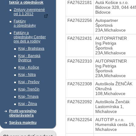
FA27622181
Autá Košice s.r.o.
faktúr a objednávok
Bidovce 328, 044 44
Zmluvy zverejnené
Bidovce
od 1.1.2012
FA27622256
Autopartner
Faktúry
Športová
a objednávky
23A,Michalovce
Faktúry a
objednávky Centier
FA27622431
AUTOPARTNER
pre deti a rodiny
Ing.Petriga
Športová
Kraj - Bratislava
23A,Michalovce
Kraj - Banská
Bystrica
FA27622310
AUTOPARTNER
Ing.Petriga
Kraj - Košice
Športová
Kraj - Nitra
23A,Michalovce
Kraj - Prešov
FA27622308
Autoškola ŽENČÁK
Okružná
Kraj- Trenčín
108,Michalovce
Kraj- Trnava
FA27622092
Autoškola Ženčák
Kraj - Žilina
Lastomírska 1,
Michalovce
Profil verejného
obstarávateľa
FA27622254
AUTOTIP s.r.o.
Správa majetku
Humenská cesta 19,
Michalovce