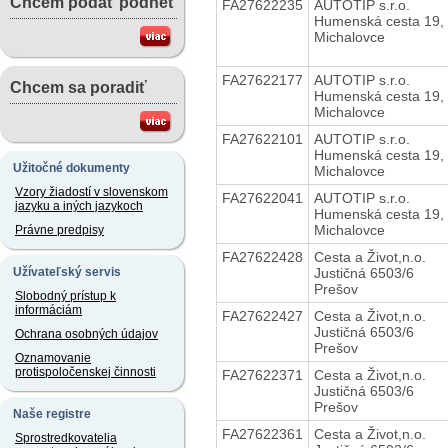
Chcem podať podnet
FA27622235
AUTOTIP s.r.o.
Humenská cesta 19,
Michalovce
FA27622177
AUTOTIP s.r.o.
Chcem sa poradiť
Humenská cesta 19,
Michalovce
FA27622101
AUTOTIP s.r.o.
Humenská cesta 19,
Užitočné dokumenty
Michalovce
Vzory žiadostí v slovenskom
FA27622041
AUTOTIP s.r.o.
jazyku a iných jazykoch
Humenská cesta 19,
Michalovce
Právne predpisy
FA27622428
Cesta a Život,n.o.
Justičná 6503/6
Užívateľský servis
Prešov
Slobodný prístup k
informáciám
FA27622427
Cesta a Život,n.o.
Justičná 6503/6
Ochrana osobných údajov
Prešov
Oznamovanie
protispoločenskej činnosti
FA27622371
Cesta a Život,n.o.
Justičná 6503/6
Prešov
Naše registre
FA27622361
Cesta a Život,n.o.
Sprostredkovatelia