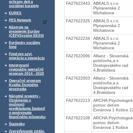
ochrany detí a
FA27622443
ABKALS s.r.o.
sociálnej kurately
Plynarenská 2
Michalovce
EURES
PES Network
FA27622325
ABKALS s.r.o.
Plynarenská 2
Nástroje na
Michalovce
prepojenie Európy
(CEF)/Systém EESSI
FA27622234
ABKALS s.r.o.
Plynarenská 2
Európsky sociálny
fond
Michalovce
Fond pre azyl,
FA27622006
Allianz - Slovenská
migráciu a integráciu
poisťovňa,a.s.
Dostojevského rad
Integrovaný
regionálny operačný
4,Bratislava
program 2014 - 2020
FA27622003
Allianz - Slovenská
Operačný program
poisťovňa,a.s.
Kvalita životného
Dostojevského rad
prostredia
4,Bratislava
Národné projekty -
FA27622213
ARCHA.Psychologic
Oznámenia o
možnosti
pomoc deťom
predkladania žiadostí
Exnárova 1 Košice 2
o poskytnutie
finančného príspevku
FA27622108
ARCHA.Psychologic
pomoc deťom
Štatistiky
Exnárova 1 Košice
Zverejňovanie zmlúv,