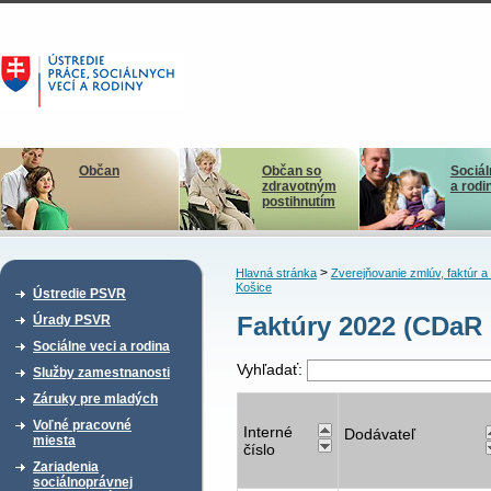
Občan
Občan so
Sociál
zdravotným
a rodi
postihnutím
>
Hlavná stránka
Zverejňovanie zmlúv, faktúr 
Košice
Ústredie PSVR
Faktúry 2022 (CDaR 
Úrady PSVR
Sociálne veci a rodina
Vyhľadať:
Služby zamestnanosti
Záruky pre mladých
Voľné pracovné
Interné
Dodávateľ
miesta
číslo
Zariadenia
sociálnoprávnej