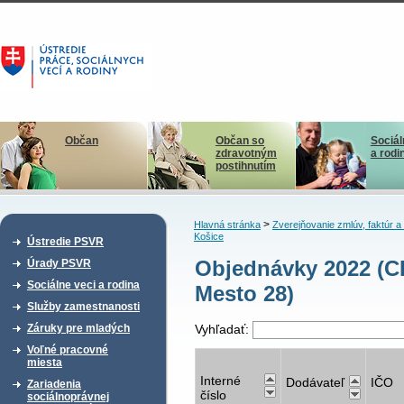
Občan
Občan so
Sociál
zdravotným
a rodi
postihnutím
>
Hlavná stránka
Zverejňovanie zmlúv, faktúr 
Košice
Ústredie PSVR
Objednávky 2022 (C
Úrady PSVR
Sociálne veci a rodina
Mesto 28)
Služby zamestnanosti
Záruky pre mladých
Vyhľadať:
Voľné pracovné
miesta
Interné
Dodávateľ
IČO
Zariadenia
číslo
sociálnoprávnej