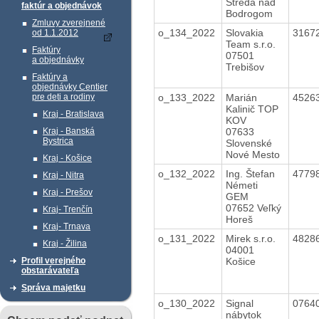
Streda nad
faktúr a objednávok
Bodrogom
Zmluvy zverejnené
o_134_2022
Slovakia
3167
od 1.1.2012
Team s.r.o.
Faktúry
07501
a objednávky
Trebišov
Faktúry a
objednávky Centier
o_133_2022
Marián
4526
pre deti a rodiny
Kalinič TOP
Kraj - Bratislava
KOV
07633
Kraj - Banská
Bystrica
Slovenské
Nové Mesto
Kraj - Košice
o_132_2022
Ing. Štefan
4779
Kraj - Nitra
Németi
Kraj - Prešov
GEM
07652 Veľký
Kraj- Trenčín
Horeš
Kraj- Trnava
o_131_2022
Mirek s.r.o.
4828
Kraj - Žilina
04001
Košice
Profil verejného
obstarávateľa
Správa majetku
o_130_2022
Signal
0764
nábytok