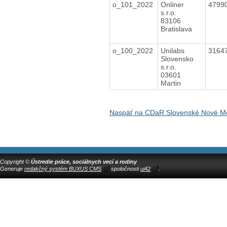
o_101_2022
Onliner
4799
s.r.o.
83106
Bratislava
o_100_2022
Unilabs
3164
Slovensko
s.r.o.
03601
Martin
Naspäť na CDaR Slovenské Nové Me
Copyright ©
Ústredie práce, sociálnych vecí a rodiny
Generuje
redakčný systém BUXUS CMS
spoločnosti
ui42
.