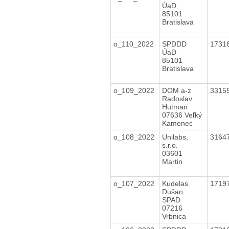
ÚaD
85101
Bratislava
o_110_2022
SPDDD
1731
ÚaD
85101
Bratislava
o_109_2022
DOM a-z
3315
Radoslav
Hutman
07636 Veľký
Kamenec
o_108_2022
Unilabs,
3164
s.r.o.
03601
Martin
o_107_2022
Kudelas
1719
Dušan
SPAD
07216
Vrbnica