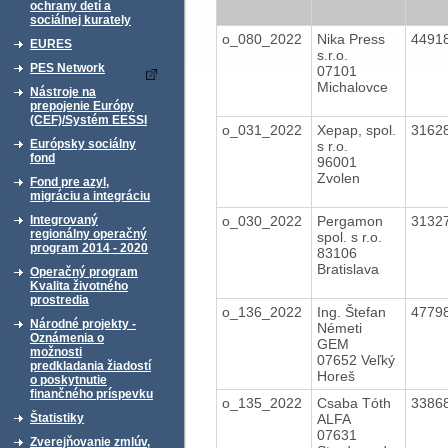
ochrany detí a
sociálnej kurately
o_080_2022
Nika Press
4491
EURES
s.r.o.
PES Network
07101
Michalovce
Nástroje na
prepojenie Európy
(CEF)/Systém EESSI
o_031_2022
Xepap, spol.
3162
Európsky sociálny
s r.o.
fond
96001
Zvolen
Fond pre azyl,
migráciu a integráciu
o_030_2022
Pergamon
3132
Integrovaný
regionálny operačný
spol. s r.o.
program 2014 - 2020
83106
Bratislava
Operačný program
Kvalita životného
prostredia
o_136_2022
Ing. Štefan
4779
Národné projekty -
Németi
Oznámenia o
GEM
možnosti
07652 Veľký
predkladania žiadostí
Horeš
o poskytnutie
finančného príspevku
o_135_2022
Csaba Tóth
3386
ALFA
Štatistiky
07631
Zverejňovanie zmlúv,