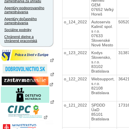
Németi
zamestnania za úhradu
GEM
Agentúry podporovaného
07652 Veľký
zamestnávania
Horeš
Agentúry dočasného
o_124_2022
Autoservis
5052
zamestnávania
Kalinič spol.
Sociálne podniky
s r.o.
07633
Chránené dielne a
Slovenské
chránené pracoviská
Nové Mesto
o_123_2022
Kodys
3138
Slovensko,
s.r.o.
83102
Bratislava
o_122_2022
Websupport,
3642
s.r.o.
82108
Bratislava
o_121_2022
SPDDD
1731
ÚaD
85101
Bratislava