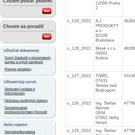
Chcem podať podnet
12000 Praha
2
o_129_2022
A J
3626
PRODUKTY
Chcem sa poradiť
a.s.
82108
Bratislava
o_128_2022
Mirek s.r.o.
4828
Užitočné dokumenty
04001
Košice
Vzory žiadostí v slovenskom
jazyku a iných jazykoch
Právne predpisy
o_127_2022
TIWEL
3314
07631
Užívateľský servis
Streda nad
Slobodný prístup k
Bodrogom
informáciám
Ochrana osobných údajov
o_126_2022
Ing. Štefan
4779
Németi
Oznamovanie
protispoločenskej činnosti
GEM
07652 Veľký
Horeš
Naše registre
o_125_2022
Ing. Štefan
4779
Sprostredkovatelia