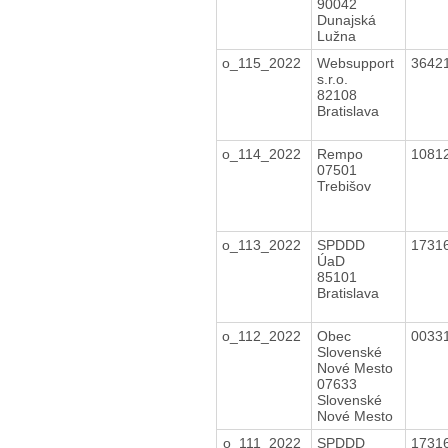
90042
Dunajská
Lužna
o_115_2022
Websupport
3642
s.r.o.
82108
Bratislava
o_114_2022
Rempo
1081
07501
Trebišov
o_113_2022
SPDDD
1731
ÚaD
85101
Bratislava
o_112_2022
Obec
0033
Slovenské
Nové Mesto
07633
Slovenské
Nové Mesto
o_111_2022
SPDDD
1731