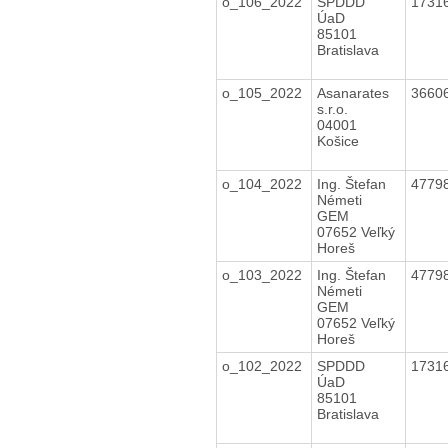
o_106_2022
SPDDD
1731
ÚaD
85101
Bratislava
o_105_2022
Asanarates
3660
s.r.o.
04001
Košice
o_104_2022
Ing. Štefan
4779
Németi
GEM
07652 Veľký
Horeš
o_103_2022
Ing. Štefan
4779
Németi
GEM
07652 Veľký
Horeš
o_102_2022
SPDDD
1731
ÚaD
85101
Bratislava