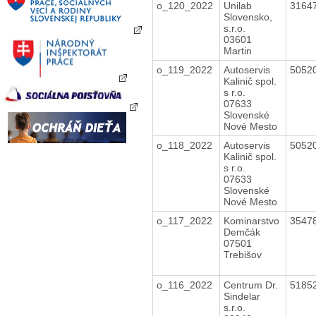
o_120_2022
Unilab
3164
Slovensko,
s.r.o.
03601
Martin
o_119_2022
Autoservis
5052
Kalinič spol.
s r.o.
07633
Slovenské
Nové Mesto
o_118_2022
Autoservis
5052
Kalinič spol.
s r.o.
07633
Slovenské
Nové Mesto
o_117_2022
Kominarstvo
3547
Demčák
07501
Trebišov
o_116_2022
Centrum Dr.
5185
Sindelar
s.r.o.