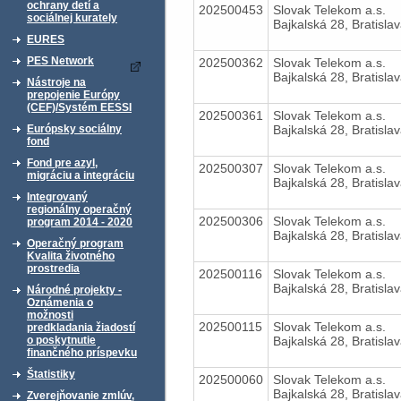
ochrany detí a
202500453
Slovak Telekom a.s.
sociálnej kurately
Bajkalská 28, Bratisla
EURES
PES Network
202500362
Slovak Telekom a.s.
Bajkalská 28, Bratisla
Nástroje na
prepojenie Európy
(CEF)/Systém EESSI
202500361
Slovak Telekom a.s.
Bajkalská 28, Bratisla
Európsky sociálny
fond
Fond pre azyl,
202500307
Slovak Telekom a.s.
migráciu a integráciu
Bajkalská 28, Bratisla
Integrovaný
regionálny operačný
202500306
Slovak Telekom a.s.
program 2014 - 2020
Bajkalská 28, Bratisla
Operačný program
Kvalita životného
prostredia
202500116
Slovak Telekom a.s.
Bajkalská 28, Bratisla
Národné projekty -
Oznámenia o
možnosti
202500115
Slovak Telekom a.s.
predkladania žiadostí
Bajkalská 28, Bratisla
o poskytnutie
finančného príspevku
Štatistiky
202500060
Slovak Telekom a.s.
Bajkalská 28, Bratisla
Zverejňovanie zmlúv,