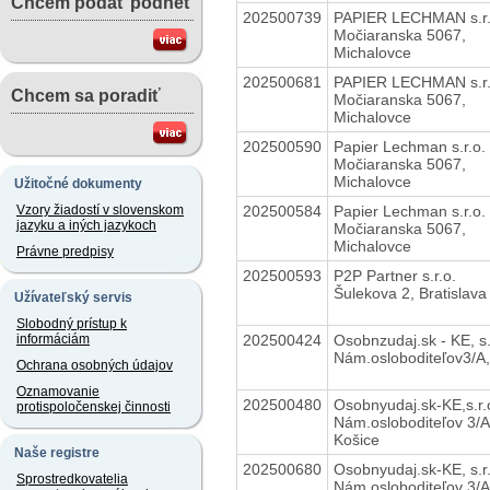
Chcem podať podnet
202500739
PAPIER LECHMAN s.r.
Močiaranska 5067,
Michalovce
202500681
PAPIER LECHMAN s.r.
Chcem sa poradiť
Močiaranska 5067,
Michalovce
202500590
Papier Lechman s.r.o.
Močiaranska 5067,
Michalovce
Užitočné dokumenty
202500584
Papier Lechman s.r.o.
Vzory žiadostí v slovenskom
jazyku a iných jazykoch
Močiaranska 5067,
Michalovce
Právne predpisy
202500593
P2P Partner s.r.o.
Šulekova 2, Bratislava
Užívateľský servis
Slobodný prístup k
202500424
Osobnzudaj.sk - KE, s.
informáciám
Nám.osloboditeľov3/A
Ochrana osobných údajov
Oznamovanie
202500480
Osobnyudaj.sk-KE,s.r.
protispoločenskej činnosti
Nám.osloboditeľov 3/A
Košice
Naše registre
202500680
Osobnyudaj.sk-KE, s.r.
Sprostredkovatelia
Nám.osloboditeľov 3/A