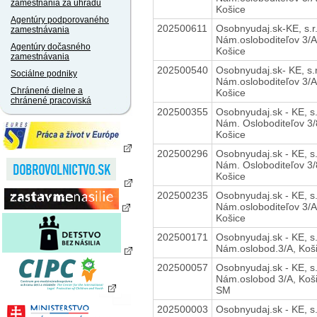
zamestnania za úhradu
Košice
Agentúry podporovaného
202500611
Osobnyudaj.sk-KE, s.r.
zamestnávania
Nám.osloboditeľov 3/A
Agentúry dočasného
Košice
zamestnávania
202500540
Osobnyudaj.sk- KE, s.r
Sociálne podniky
Nám.osloboditeľov 3/A
Chránené dielne a
Košice
chránené pracoviská
202500355
Osobnyudaj.sk - KE, s.
Nám. Osloboditeľov 3/
Košice
202500296
Osobnyudaj.sk - KE, s.
Nám. Osloboditeľov 3/
Košice
202500235
Osobnyudaj.sk - KE, s.
Nám.osloboditeľov 3/A
Košice
202500171
Osobnyudaj.sk - KE, s.
Nám.oslobod.3/A, Koš
202500057
Osobnyudaj.sk - KE, s.
Nám.oslobod 3/A, Koš
SM
202500003
Osobnyudaj.sk - KE, s.