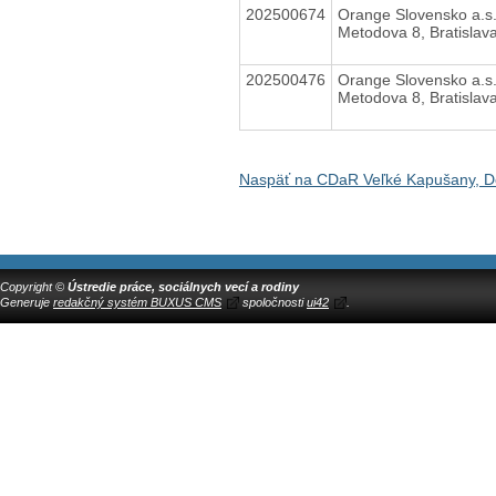
202500674
Orange Slovensko a.s
Metodova 8, Bratislav
202500476
Orange Slovensko a.s
Metodova 8, Bratislav
Naspäť na CDaR Veľké Kapušany, D
Copyright ©
Ústredie práce, sociálnych vecí a rodiny
Generuje
redakčný systém BUXUS CMS
spoločnosti
ui42
.