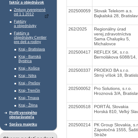
faktúr a objednávok
Zmluvy zverejnené
202500059
Slovak Telekom a.s.
od 1.1.2012
Bajkalská 28, Bratisla
Faktúry
a objednávky
262/2025
Regionálny úrad
Faktúry a
verej.zdravotníctva
objednávky Centier
Sama Chalupku 5,
pre deti a rodiny
Michalovce
Kraj - Bratislava
202500417
REFLEX SK, s.r.o.
Bernolákova 6088/14, 
Kraj - Banská
Bystrica
Kraj - Košice
202500337
PROEKO BA s.r.o.
Strný vŕšok 18, Bratisl
Kraj - Nitra
Kraj - Prešov
202500052
Pro Solutions, s.r.o.
Kraj- Trenčín
Hroznová 3/A, Bratisla
Kraj- Trnava
Kraj - Žilina
202500518
PORTÁL Slovakia
Horská 810, Veľký Sla
Profil verejného
obstarávateľa
202500214
PK Group Slovakia, s.r
Správa majetku
Zápotočná 1555, Šašt
Stráže