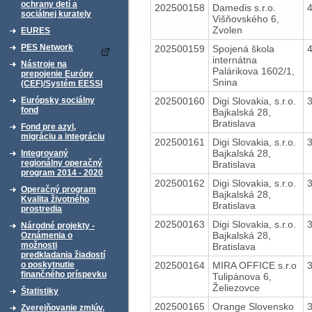
ochrany detí a
202500158
Damedis s.r.o.
sociálnej kurately
Višňovského 6,
Zvolen
EURES
PES Network
202500159
Spojená škola
internátna
Nástroje na
Palárikova 1602/1,
prepojenie Európy
Snina
(CEF)/Systém EESSI
202500160
Digi Slovakia, s.r.o.
Európsky sociálny
fond
Bajkalská 28,
Bratislava
Fond pre azyl,
migráciu a integráciu
202500161
Digi Slovakia, s.r.o.
Bajkalská 28,
Integrovaný
regionálny operačný
Bratislava
program 2014 - 2020
202500162
Digi Slovakia, s.r.o.
Operačný program
Bajkalská 28,
Kvalita životného
Bratislava
prostredia
202500163
Digi Slovakia, s.r.o.
Národné projekty -
Bajkalská 28,
Oznámenia o
možnosti
Bratislava
predkladania žiadostí
202500164
MIRA OFFICE s.r.o
o poskytnutie
finančného príspevku
Tulipánova 6,
Želiezovce
Štatistiky
202500165
Orange Slovensko
Zverejňovanie zmlúv,