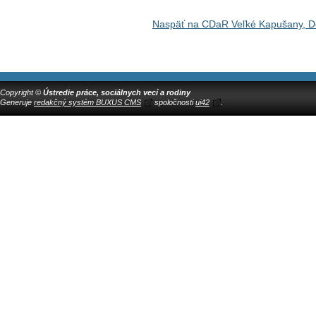
Naspäť na CDaR Veľké Kapušany, D
Copyright ©
Ústredie práce, sociálnych vecí a rodiny
Generuje
redakčný systém BUXUS CMS
spoločnosti
ui42
.