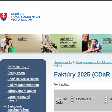
Občan
Občan so
Sociál
zdravotným
a rodi
postihnutím
>
Hlavná stránka
Zverejňovanie zmlúv, faktúr 
Košice
Ústredie PSVR
Faktúry 2025 (CDaR
Úrady PSVR
Sociálne veci a rodina
Vyhľadať:
Služby zamestnanosti
Záruky pre mladých
Voľné pracovné
Interné
Dodávateľ
miesta
číslo
Zariadenia
sociálnoprávnej