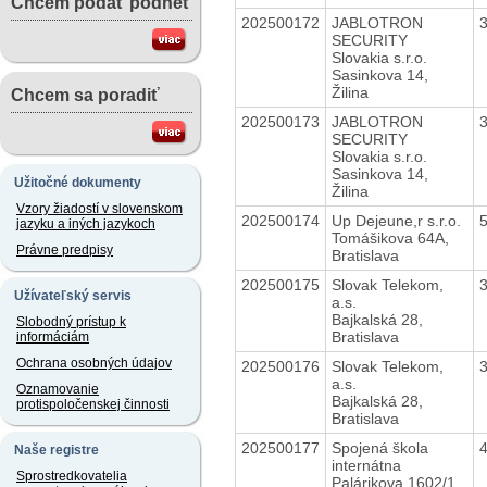
Chcem podať podnet
202500172
JABLOTRON
SECURITY
Slovakia s.r.o.
Sasinkova 14,
Žilina
Chcem sa poradiť
202500173
JABLOTRON
SECURITY
Slovakia s.r.o.
Sasinkova 14,
Užitočné dokumenty
Žilina
Vzory žiadostí v slovenskom
202500174
Up Dejeune,r s.r.o.
jazyku a iných jazykoch
Tomášikova 64A,
Právne predpisy
Bratislava
202500175
Slovak Telekom,
Užívateľský servis
a.s.
Bajkalská 28,
Slobodný prístup k
Bratislava
informáciám
Ochrana osobných údajov
202500176
Slovak Telekom,
a.s.
Oznamovanie
Bajkalská 28,
protispoločenskej činnosti
Bratislava
202500177
Spojená škola
Naše registre
internátna
Sprostredkovatelia
Palárikova 1602/1,