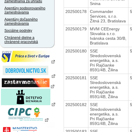
zamestnania za úhradu
Snina
Agentúry podporovaného
202500178
Commander
zamestnávania
Services, s.r.o.
Agentúry dočasného
Žitná 23, Bratislava
zamestnávania
202500179
MVM CEEnergy
Sociálne podniky
Slovakia s.r.o.
Chránené dielne a
Ivánska cesta 30/B,
chránené pracoviská
Bratislava
202500180
SSE
Stredoslovenská
energetika, a.s.
Pri Rajčianke
8591/4B, Žilina
202500181
SSE
Stredoslovenská
energetika, a.s.
Pri Rajčianke
8591/4B, Žilina
202500182
SSE
Stredoslovenská
energetika, a.s.
Pri Rajčianke
8591/4B, Žilina
202500183
SSE