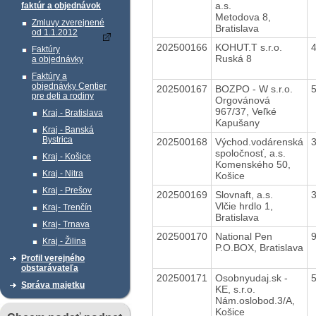
a.s.
faktúr a objednávok
Metodova 8,
Zmluvy zverejnené
Bratislava
od 1.1.2012
202500166
KOHUT.T s.r.o.
Faktúry
Ruská 8
a objednávky
Faktúry a
objednávky Centier
202500167
BOZPO - W s.r.o.
pre deti a rodiny
Orgovánová
967/37, Veľké
Kraj - Bratislava
Kapušany
Kraj - Banská
Bystrica
202500168
Východ.vodárenská
spoločnosť, a.s.
Kraj - Košice
Komenského 50,
Kraj - Nitra
Košice
Kraj - Prešov
202500169
Slovnaft, a.s.
Vlčie hrdlo 1,
Kraj- Trenčín
Bratislava
Kraj- Trnava
202500170
National Pen
Kraj - Žilina
P.O.BOX, Bratislava
Profil verejného
obstarávateľa
202500171
Osobnyudaj.sk -
Správa majetku
KE, s.r.o.
Nám.oslobod.3/A,
Košice