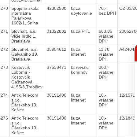
0270
Spojená škola
42382530
fa za
70,-
OZ 03/2
internátna
ubytovanie
bez DPH
Palárikova
1602/1, Snina
0271
Slovnaft, a.s.
31322832
fa za PHL
663,85
200627
Vlčie hrdlo 1,
vrátane
Bratislava
DPH
C
0272
Slovanet, a.s.
35954612
fa za
11,78
A42404
p
Galvaniho 19,
internet
vrátane
Bratislava
DPH
0273
Kostovčík
37538471
fa revíziu
200,-
Ľubomír -
komínov
vrátane
Kostovčík
DPH
Gaštanová
4155/3,Trebišov
0274
Antik Telecom
36191400
fa za
10,-
12/1571
s.r.o.
internet
vrátane
Čárskeho 10,
DPH
Košice
0275
Antik Telecom
36191400
fa za
10,-
12/1840
s.r.o.
internet
vrátane
Čárskeho 10,
DPH
Košice