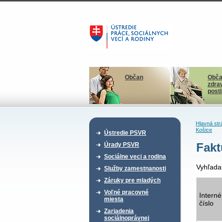
Občan
Obča
zdra
post
Hlavná str
Košice
Ústredie PSVR
Fakt
Úrady PSVR
Sociálne veci a rodina
Vyhľada
Služby zamestnanosti
Záruky pre mladých
Voľné pracovné
Interné
miesta
číslo
Zariadenia
sociálnoprávnej