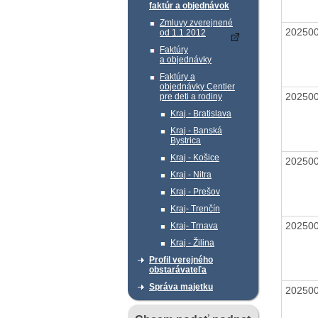
faktúr a objednávok
Zmluvy zverejnené
20250
od 1.1.2012
Faktúry
a objednávky
Faktúry a
objednávky Centier
20250
pre deti a rodiny
Kraj - Bratislava
Kraj - Banská
Bystrica
Kraj - Košice
20250
Kraj - Nitra
Kraj - Prešov
Kraj- Trenčín
20250
Kraj- Trnava
Kraj - Žilina
Profil verejného
obstarávateľa
Správa majetku
20250