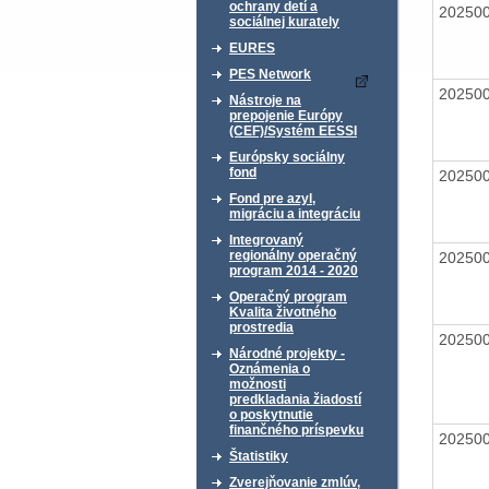
ochrany detí a
20250
sociálnej kurately
EURES
PES Network
20250
Nástroje na
prepojenie Európy
(CEF)/Systém EESSI
Európsky sociálny
fond
20250
Fond pre azyl,
migráciu a integráciu
Integrovaný
regionálny operačný
20250
program 2014 - 2020
Operačný program
Kvalita životného
prostredia
20250
Národné projekty -
Oznámenia o
možnosti
predkladania žiadostí
o poskytnutie
finančného príspevku
20250
Štatistiky
Zverejňovanie zmlúv,