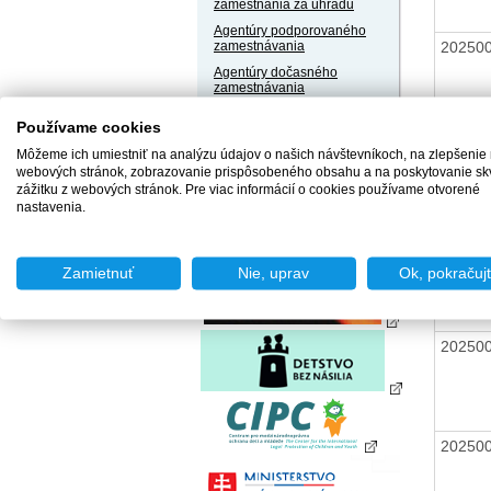
zamestnania za úhradu
Agentúry podporovaného
20250
zamestnávania
Agentúry dočasného
zamestnávania
Sociálne podniky
Používame cookies
Chránené dielne a
20250
Môžeme ich umiestniť na analýzu údajov o našich návštevníkoch, na zlepšenie
chránené pracoviská
webových stránok, zobrazovanie prispôsobeného obsahu a na poskytovanie sk
zážitku z webových stránok. Pre viac informácií o cookies používame otvorené
nastavenia.
20250
Zamietnuť
Nie, uprav
Ok, pokračuj
20250
20250