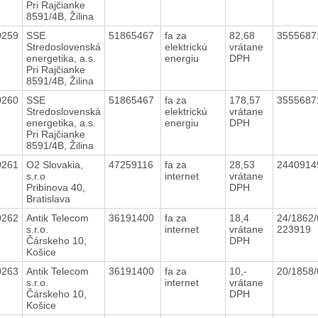
Pri Rajčianke
8591/4B, Žilina
0259
SSE
51865467
fa za
82,68
3555687
Stredoslovenská
elektrickú
vrátane
energetika, a.s.
energiu
DPH
Pri Rajčianke
8591/4B, Žilina
0260
SSE
51865467
fa za
178,57
3555687
Stredoslovenská
elektrickú
vrátane
energetika, a.s.
energiu
DPH
Pri Rajčianke
8591/4B, Žilina
0261
O2 Slovakia,
47259116
fa za
28,53
244091
s.r.o
internet
vrátane
Pribinova 40,
DPH
Bratislava
0262
Antik Telecom
36191400
fa za
18,4
24/1862/
s.r.o.
internet
vrátane
223919
Čárskeho 10,
DPH
Košice
0263
Antik Telecom
36191400
fa za
10,-
20/1858
s.r.o.
internet
vrátane
Čárskeho 10,
DPH
Košice