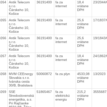
0264
Antik Telecom
36191400
fa za
18,4
23/2044
s.r.o.
internet
vrátane
Čárskeho 10,
DPH
Košice
0265
Antik Telecom
36191400
fa za
25,6
17/1837
s.r.o.
internet
vrátane
Čárskeho 10,
DPH
Košice
0266
Antik Telecom
36191400
fa za
25,6
19/1843
s.r.o.
internet
vrátane
Čárskeho 10,
DPH
Košice
0267
Antik Telecom
36191400
fa za
18,4
24/1862
s.r.o.
internet
vrátane
Čárskeho 10,
DPH
Košice
0268
MVM CEEnergy
50060872
fa za plyn
4533,08
13/2023
Slovakia s.r.o.
vrátane
Ivánska cesta
DPH
30/B, Bratislava
0269
SSE
51865467
fa za
215,2
3555687
Stredoslovenská
elektrickú
vrátane
energetika, a.s.
energiu
DPH
Pri Rajčianke
8591/4B, Žilina