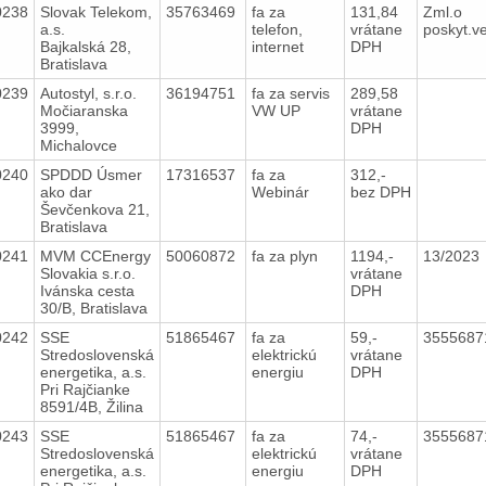
0238
Slovak Telekom,
35763469
fa za
131,84
Zml.o
a.s.
telefon,
vrátane
poskyt.ve
Bajkalská 28,
internet
DPH
Bratislava
0239
Autostyl, s.r.o.
36194751
fa za servis
289,58
Močiaranska
VW UP
vrátane
3999,
DPH
Michalovce
0240
SPDDD Úsmer
17316537
fa za
312,-
ako dar
Webinár
bez DPH
Ševčenkova 21,
Bratislava
0241
MVM CCEnergy
50060872
fa za plyn
1194,-
13/2023
Slovakia s.r.o.
vrátane
Ivánska cesta
DPH
30/B, Bratislava
0242
SSE
51865467
fa za
59,-
3555687
Stredoslovenská
elektrickú
vrátane
energetika, a.s.
energiu
DPH
Pri Rajčianke
8591/4B, Žilina
0243
SSE
51865467
fa za
74,-
3555687
Stredoslovenská
elektrickú
vrátane
energetika, a.s.
energiu
DPH