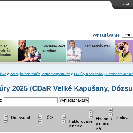
Kontakt
Vyhľadávanie
n so
Sociálne veci
Zamestnávateľ
votným
a rodina
ihnutím
>
>
ánka
Zverejňovanie zmlúv, faktúr a objednávok
Faktúry a objednávky Centier pre deti a 
úry 2025 (CDaR Veľké Kapušany, Dózsu
ť:
Dodávateľ
IČO
Zmluva
Hodnota
Faktúrované
plnenia
plnenie
v €