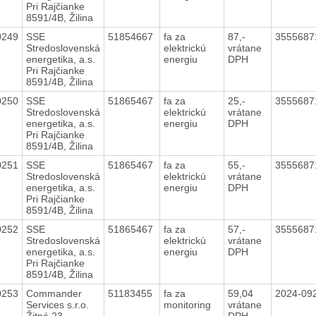
Pri Rajčianke
8591/4B, Žilina
0249
SSE
51854667
fa za
87,-
3555687
Stredoslovenská
elektrickú
vrátane
energetika, a.s.
energiu
DPH
Pri Rajčianke
8591/4B, Žilina
0250
SSE
51865467
fa za
25,-
3555687
Stredoslovenská
elektrickú
vrátane
energetika, a.s.
energiu
DPH
Pri Rajčianke
8591/4B, Žilina
0251
SSE
51865467
fa za
55,-
3555687
Stredoslovenská
elektrickú
vrátane
energetika, a.s.
energiu
DPH
Pri Rajčianke
8591/4B, Žilina
0252
SSE
51865467
fa za
57,-
3555687
Stredoslovenská
elektrickú
vrátane
energetika, a.s.
energiu
DPH
Pri Rajčianke
8591/4B, Žilina
0253
Commander
51183455
fa za
59,04
2024-09
Services s.r.o.
monitoring
vrátane
Žitná 23,
DPH