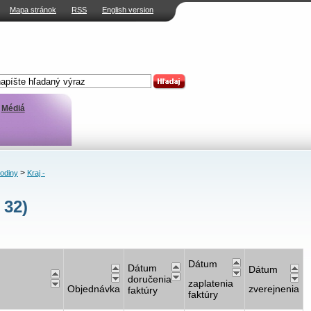
Mapa stránok
RSS
English version
Médiá
>
rodiny
Kraj -
 32)
Dátum
Dátum
Dátum
doručenia
zaplatenia
Objednávka
zverejnenia
faktúry
faktúry