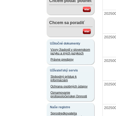
Chcem podať podnet
20250
Chcem sa poradiť
20250
Užitočné dokumenty
Vzory žiadostí v slovenskom
jazyku a iných jazykoch
Právne predpisy
20250
Užívateľský servis
Slobodný prístup k
informáciám
20250
Ochrana osobných údajov
Oznamovanie
protispoločenskej činnosti
Naše registre
20250
Sprostredkovatelia