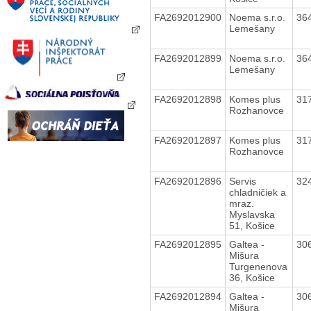
FA2692012900
Noema s.r.o.
36
Lemešany
FA2692012899
Noema s.r.o.
36
Lemešany
FA2692012898
Komes plus
31
Rozhanovce
FA2692012897
Komes plus
31
Rozhanovce
FA2692012896
Servis
32
chladničiek a
mraz.
Myslavska
51, Košice
FA2692012895
Galtea -
30
Mišura
Turgenenova
36, Košice
FA2692012894
Galtea -
30
Mišura