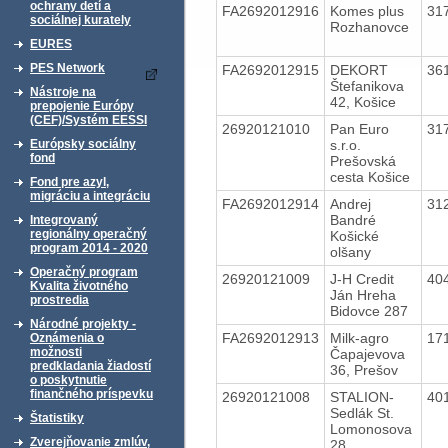
ochrany detí a
FA2692012916
Komes plus
31
sociálnej kurately
Rozhanovce
EURES
PES Network
FA2692012915
DEKORT
36
Štefanikova
Nástroje na
42, Košice
prepojenie Európy
(CEF)/Systém EESSI
26920121010
Pan Euro
31
s.r.o.
Európsky sociálny
fond
Prešovská
cesta Košice
Fond pre azyl,
migráciu a integráciu
FA2692012914
Andrej
31
Bandré
Integrovaný
regionálny operačný
Košické
program 2014 - 2020
olšany
Operačný program
26920121009
J-H Credit
40
Kvalita životného
Ján Hreha
prostredia
Bidovce 287
Národné projekty -
FA2692012913
Milk-agro
17
Oznámenia o
možnosti
Čapajevova
predkladania žiadostí
36, Prešov
o poskytnutie
finančného príspevku
26920121008
STALION-
40
Sedlák St.
Štatistiky
Lomonosova
Zverejňovanie zmlúv,
28