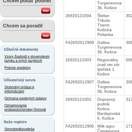
Chcem podať podnet
Turgenevova
36, Košice
26920121004
Štefan
30
Tribula
Therm
Chcem sa poradiť
Košická
Polianka
FA2692012908
Galtea
30
Turgenevova
Užitočné dokumenty
36, Košice
Vzory žiadostí v slovenskom
26920121003
Regionálny
00
jazyku a iných jazykoch
úrad ver.zdr.
Právne predpisy
Ipeľská 1,
Košice
Užívateľský servis
FA2692012907
Galtea
30
Turgenevova
Slobodný prístup k
36, Košice
informáciám
Ochrana osobných údajov
26920121002
Dopravný
31
podnik
Oznamovanie
Košice
protispoločenskej činnosti
Bardejovská
6, Košice
Naše registre
FA2692012906
Milk-agro
17
Sprostredkovatelia
Čapajevova