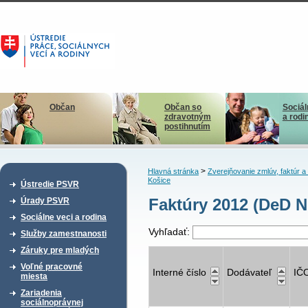
Občan
Občan so
Sociál
zdravotným
a rodi
postihnutím
>
Hlavná stránka
Zverejňovanie zmlúv, faktúr 
Košice
Ústredie PSVR
Faktúry 2012 (DeD N
Úrady PSVR
Sociálne veci a rodina
Vyhľadať:
Služby zamestnanosti
Záruky pre mladých
Voľné pracovné
Interné číslo
Dodávateľ
IČ
miesta
Zariadenia
sociálnoprávnej