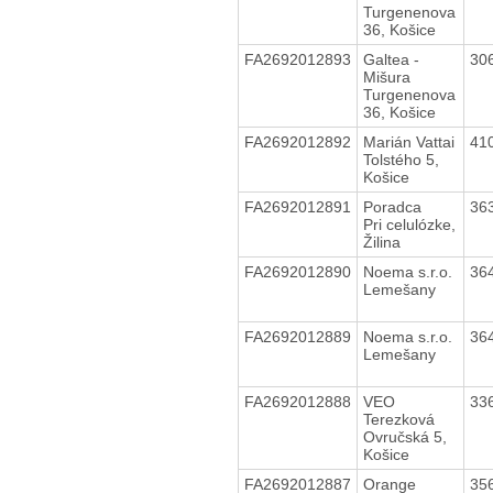
Turgenenova
36, Košice
FA2692012893
Galtea -
30
Mišura
Turgenenova
36, Košice
FA2692012892
Marián Vattai
41
Tolstého 5,
Košice
FA2692012891
Poradca
36
Pri celulózke,
Žilina
FA2692012890
Noema s.r.o.
36
Lemešany
FA2692012889
Noema s.r.o.
36
Lemešany
FA2692012888
VEO
33
Terezková
Ovručská 5,
Košice
FA2692012887
Orange
35