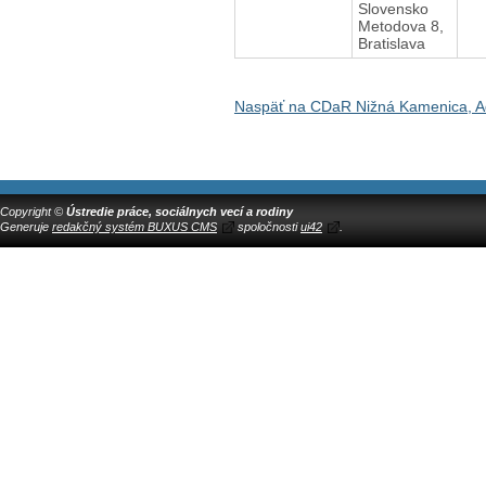
Slovensko
Metodova 8,
Bratislava
Naspäť na CDaR Nižná Kamenica, Ad
Copyright ©
Ústredie práce, sociálnych vecí a rodiny
Generuje
redakčný systém BUXUS CMS
spoločnosti
ui42
.