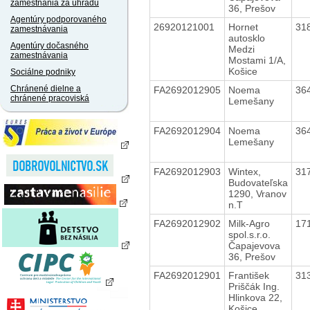
zamestnania za úhradu
36, Prešov
Agentúry podporovaného
26920121001
Hornet
31
zamestnávania
autosklo
Agentúry dočasného
Medzi
zamestnávania
Mostami 1/A,
Košice
Sociálne podniky
Chránené dielne a
FA2692012905
Noema
36
chránené pracoviská
Lemešany
FA2692012904
Noema
36
Lemešany
FA2692012903
Wintex,
31
Budovateľska
1290, Vranov
n.T
FA2692012902
Milk-Agro
17
spol.s.r.o.
Čapajevova
36, Prešov
FA2692012901
František
31
Priščák Ing.
Hlinkova 22,
Košice