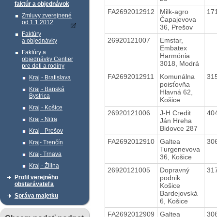
faktúr a objednávok
FA2692012912
Milk-agro
17
Zmluvy zverejnené
Čapajevova
od 1.1.2012
36, Prešov
Faktúry
26920121007
Emstar,
a objednávky
Embatex
Faktúry a
Harmónia
objednávky Centier
3018, Modrá
pre deti a rodiny
FA2692012911
Komunálna
31
Kraj - Bratislava
poisťovňa
Kraj - Banská
Hlavná 62,
Bystrica
Košice
Kraj - Košice
26920121006
J-H Credit
40
Kraj - Nitra
Ján Hreha
Bidovce 287
Kraj - Prešov
FA2692012910
Galtea
30
Kraj- Trenčín
Turgenevova
Kraj- Trnava
36, Košice
Kraj - Žilina
26920121005
Dopravný
31
podnik
Profil verejného
obstarávateľa
Košice
Bardejovská
Správa majetku
6, Košice
FA2692012909
Galtea
30