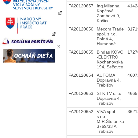
FA20120657
Ing.Milanna
4142
Kopčová
Zombová 9,
Košice
FA20120656
Mecom Trade
3171
spol. s r.o.
Poľná 4,
Humenné
FA20120655
Bindas KOVO
1727
-ELEKTRO
Kochanovská
194, Sečovce
FA20120654
AUTOMA
4607
Dopravná 4,
Trebišov
FA20120653
STK TV s.r.o.
4665
Dopravná 4,
Trebišov
FA20120652
VIVA spol.
3621
s.r.o.
M.R.Štefánika
3769/33 A,
Trebišov