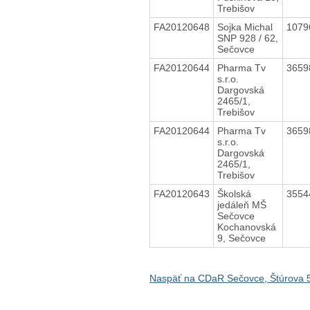
Trebišov
FA20120648
Sojka Michal
1079
SNP 928 / 62,
Sečovce
FA20120644
Pharma Tv
3659
s.r.o.
Dargovská
2465/1,
Trebišov
FA20120644
Pharma Tv
3659
s.r.o.
Dargovská
2465/1,
Trebišov
FA20120643
Školská
3554
jedáleň MŠ
Sečovce
Kochanovská
9, Sečovce
Naspäť na CDaR Sečovce, Štúrova 