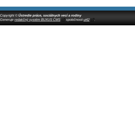
Copyright ©
Ústredie práce, sociálnych vecí a rodiny
Generuje
redakčný systém BUXUS CMS
spoločnosti
ui42
.