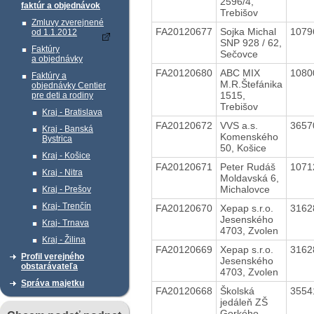
2596/4,
faktúr a objednávok
Trebišov
Zmluvy zverejnené
FA20120677
Sojka Michal
1079
od 1.1.2012
SNP 928 / 62,
Faktúry
Sečovce
a objednávky
FA20120680
ABC MIX
1080
Faktúry a
M.R.Štefánika
objednávky Centier
1515,
pre deti a rodiny
Trebišov
Kraj - Bratislava
FA20120672
VVS a.s.
3657
Kraj - Banská
Komenského
Bystrica
50, Košice
Kraj - Košice
FA20120671
Peter Rudáš
1071
Kraj - Nitra
Moldavská 6,
Michalovce
Kraj - Prešov
Kraj- Trenčín
FA20120670
Xepap s.r.o.
3162
Jesenského
Kraj- Trnava
4703, Zvolen
Kraj - Žilina
FA20120669
Xepap s.r.o.
3162
Profil verejného
Jesenského
obstarávateľa
4703, Zvolen
Správa majetku
FA20120668
Školská
3554
jedáleň ZŠ
Gorkého