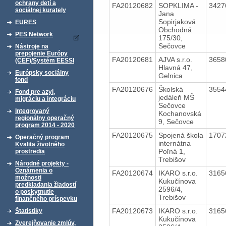
ochrany detí a
FA20120682
SOPKLIMA -
3427
sociálnej kurately
Jana
Sopirjaková
EURES
Obchodná
PES Network
175/30,
Sečovce
Nástroje na
prepojenie Európy
FA20120681
AJVA s.r.o.
3658
(CEF)/Systém EESSI
Hlavná 47,
Európsky sociálny
Gelnica
fond
FA20120676
Školská
3554
Fond pre azyl,
jedáleň MŠ
migráciu a integráciu
Sečovce
Integrovaný
Kochanovská
regionálny operačný
9, Sečovce
program 2014 - 2020
FA20120675
Spojená škola
1707
Operačný program
internátna
Kvalita životného
Poľná 1,
prostredia
Trebišov
Národné projekty -
Oznámenia o
FA20120674
IKARO s.r.o.
3165
možnosti
Kukučínova
predkladania žiadostí
2596/4,
o poskytnutie
Trebišov
finančného príspevku
FA20120673
IKARO s.r.o.
3165
Štatistiky
Kukučínova
Zverejňovanie zmlúv,