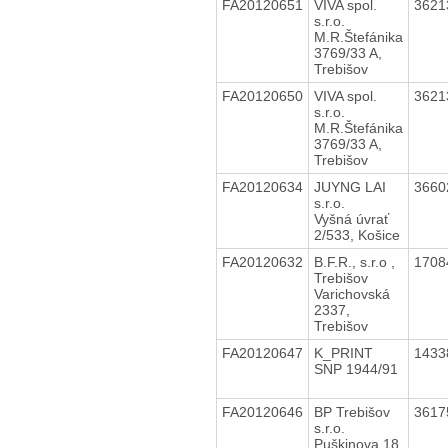
FA20120651
VIVA spol.
3621
s.r.o.
M.R.Štefánika
3769/33 A,
Trebišov
FA20120650
VIVA spol.
3621
s.r.o.
M.R.Štefánika
3769/33 A,
Trebišov
FA20120634
JUYNG LAI
3660
s.r.o.
Vyšná úvrať
2/533, Košice
FA20120632
B.F.R., s.r.o ,
1708
Trebišov
Varichovská
2337,
Trebišov
FA20120647
K_PRINT
1433
SNP 1944/91
FA20120646
BP Trebišov
3617
s.r.o.
Puškinova 18,