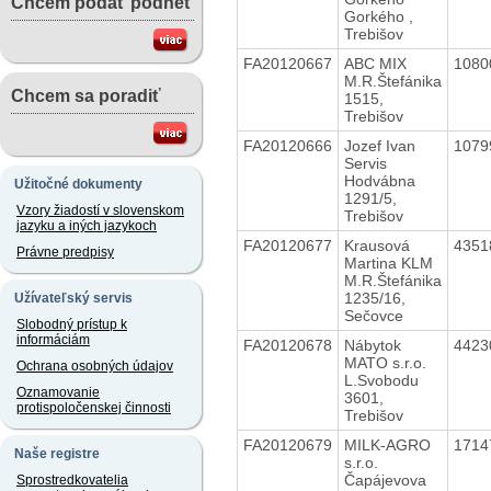
Chcem podať podnet
Gorkého ,
Trebišov
FA20120667
ABC MIX
1080
M.R.Štefánika
Chcem sa poradiť
1515,
Trebišov
FA20120666
Jozef Ivan
1079
Servis
Hodvábna
Užitočné dokumenty
1291/5,
Vzory žiadostí v slovenskom
Trebišov
jazyku a iných jazykoch
FA20120677
Krausová
4351
Právne predpisy
Martina KLM
M.R.Štefánika
1235/16,
Užívateľský servis
Sečovce
Slobodný prístup k
informáciám
FA20120678
Nábytok
4423
MATO s.r.o.
Ochrana osobných údajov
L.Svobodu
Oznamovanie
3601,
protispoločenskej činnosti
Trebišov
FA20120679
MILK-AGRO
1714
Naše registre
s.r.o.
Čapájevova
Sprostredkovatelia