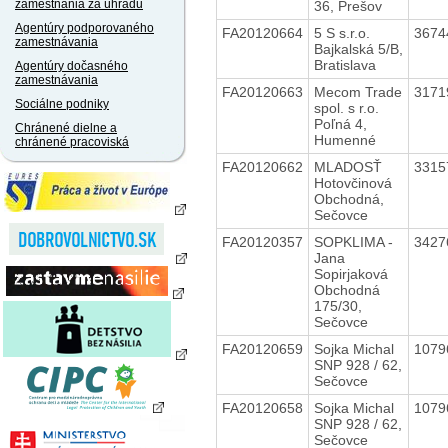
zamestnania za úhradu
36, Prešov
Agentúry podporovaného
FA20120664
5 S s.r.o.
3674
zamestnávania
Bajkalská 5/B,
Bratislava
Agentúry dočasného
zamestnávania
FA20120663
Mecom Trade
3171
Sociálne podniky
spol. s r.o.
Poľná 4,
Chránené dielne a
Humenné
chránené pracoviská
FA20120662
MLADOSŤ
3315
Hotovčinová
Obchodná,
Sečovce
FA20120357
SOPKLIMA -
3427
Jana
Sopirjaková
Obchodná
175/30,
Sečovce
FA20120659
Sojka Michal
1079
SNP 928 / 62,
Sečovce
FA20120658
Sojka Michal
1079
SNP 928 / 62,
Sečovce