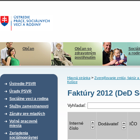
Občan
Občan so
Sociál
zdravotným
a rodi
postihnutím
>
Hlavná stránka
Zverejňovanie zmlúv, faktúr 
Košice
Ústredie PSVR
Faktúry 2012 (DeD S
Úrady PSVR
Sociálne veci a rodina
Vyhľadať:
Služby zamestnanosti
Záruky pre mladých
Voľné pracovné
Interné
Dodávateľ
IČO
miesta
číslo
Zariadenia
sociálnoprávnej