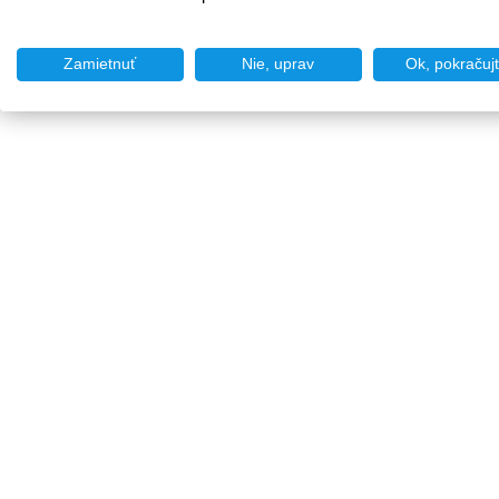
Zamietnuť
Nie, uprav
Ok, pokračuj