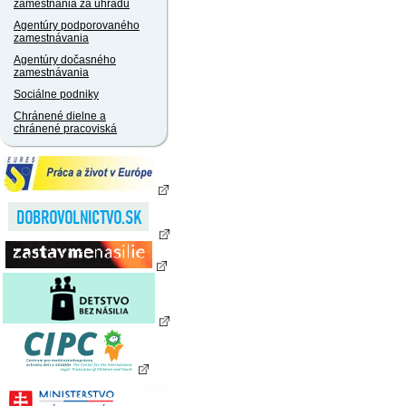
zamestnania za úhradu
Agentúry podporovaného
zamestnávania
Agentúry dočasného
zamestnávania
Sociálne podniky
Chránené dielne a
chránené pracoviská