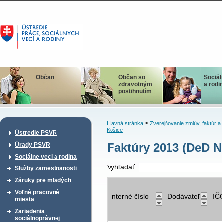
Občan
Občan so
Sociál
zdravotným
a rodi
postihnutím
>
Hlavná stránka
Zverejňovanie zmlúv, faktúr 
Košice
Ústredie PSVR
Faktúry 2013 (DeD N
Úrady PSVR
Sociálne veci a rodina
Vyhľadať:
Služby zamestnanosti
Záruky pre mladých
Voľné pracovné
Interné číslo
Dodávateľ
IČ
miesta
Zariadenia
sociálnoprávnej