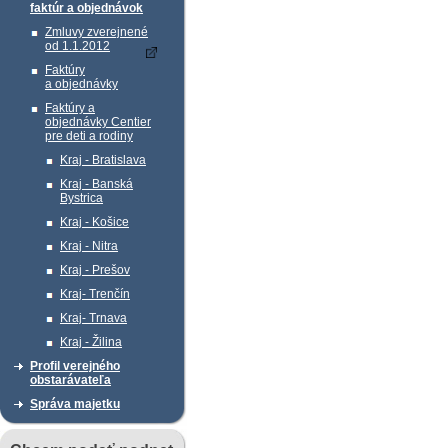
faktúr a objednávok
Zmluvy zverejnené
od 1.1.2012
Faktúry
a objednávky
Faktúry a
objednávky Centier
pre deti a rodiny
Kraj - Bratislava
Kraj - Banská
Bystrica
Kraj - Košice
Kraj - Nitra
Kraj - Prešov
Kraj- Trenčín
Kraj- Trnava
Kraj - Žilina
Profil verejného
obstarávateľa
Správa majetku