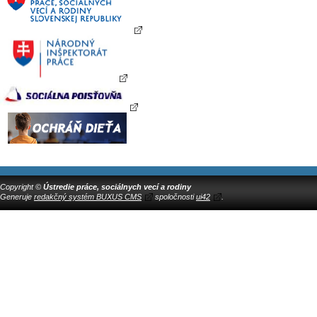
Copyright ©
Ústredie práce, sociálnych vecí a rodiny
Generuje
redakčný systém BUXUS CMS
spoločnosti
ui42
.