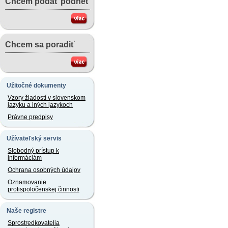
Chcem podať podnet
Chcem sa poradiť
Užitočné dokumenty
Vzory žiadostí v slovenskom
jazyku a iných jazykoch
Právne predpisy
Užívateľský servis
Slobodný prístup k
informáciám
Ochrana osobných údajov
Oznamovanie
protispoločenskej činnosti
Naše registre
Sprostredkovatelia