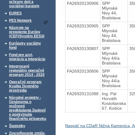
ochrany detí a
FA26920130906
SPP
35
sociálnej kurately
Mlynské
Nivy 44,
EURES
Bratislava
PES Network
FA26920130905
SPP
35
Nástroje na
Mlynské
prepojenie Európy
Nivy 44,
(CEF)/Systém EESSI
Bratislava
Európsky sociálny
fond
FA26920130807
SPP
35
Mlynské
Fond pre azyl,
Nivy 44/a
migráciu a integráciu
Bratislava
Integrovaný
regionálny operačný
FA26920130806
SPP
35
program 2014 - 2020
Mlynské
Nivy 44/a
Operačný program
Bratislava
Kvalita životného
prostredia
FA26920131088
Ing. Pál
32
Národné projekty -
Horváth
Oznámenia o
Kostolianska
možnosti
67, Košice
predkladania žiadostí
o poskytnutie
finančného príspevku
Naspäť na CDaR Nižná Kamenica, Ad
Štatistiky
Zverejňovanie zmlúv,