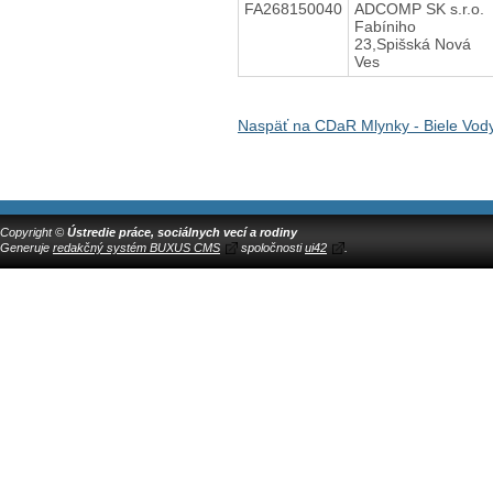
FA268150040
ADCOMP SK s.r.o.
Fabíniho
23,Spišská Nová
Ves
Naspäť na CDaR Mlynky - Biele Vod
Copyright ©
Ústredie práce, sociálnych vecí a rodiny
Generuje
redakčný systém BUXUS CMS
spoločnosti
ui42
.