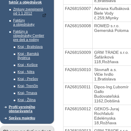
8,Bratislava
faktúr a objednávok
FA268150007
Adriana Kuľbáková
Zmluvy zverejnené
Biele Vody
od 1.1.2012
č.259,Mlynky
Faktúry
a objednávky
FA268150008
ROMED s.r.o.
Gemerská Poloma
Faktúry a
objednávky Centier
pre deti a rodiny
Kraj - Bratislava
FA268150009
GRM TRADE s.r.o.
Kraj - Banská
Šafáriková
Bystrica
118,Rožňava
Kraj - Košice
FA268150010
Slovnaft a.s.
Kraj - Nitra
Vlčie hrdlo
1,Bratislava
Kraj - Prešov
Kraj- Trenčín
FA268150011
Dipos-Ing.Ľubomír
Gallo
Kraj- Trnava
Budovateľská
Kraj - Žilina
1162,Dobšiná
Profil verejného
FA268150012
GEKOS-Juraj
obstarávateľa
Rochfaluši
Edelényska
Správa majetku
18,Rožňava
FA268150013
GRM TRADE s.r.o.