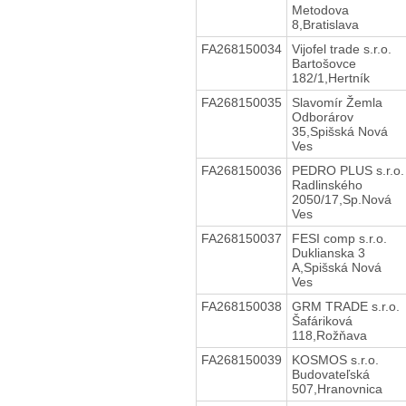
Metodova
8,Bratislava
FA268150034
Vijofel trade s.r.o.
Bartošovce
182/1,Hertník
FA268150035
Slavomír Žemla
Odborárov
35,Spišská Nová
Ves
FA268150036
PEDRO PLUS s.r.o.
Radlinského
2050/17,Sp.Nová
Ves
FA268150037
FESI comp s.r.o.
Duklianska 3
A,Spišská Nová
Ves
FA268150038
GRM TRADE s.r.o.
Šafáriková
118,Rožňava
FA268150039
KOSMOS s.r.o.
Budovateľská
507,Hranovnica