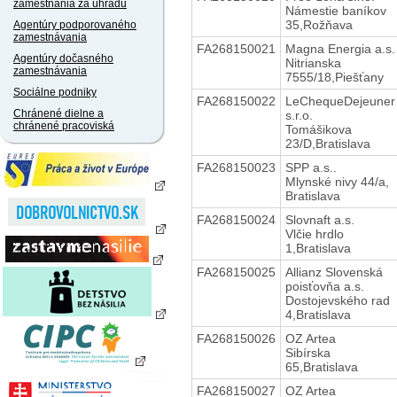
zamestnania za úhradu
Námestie baníkov
35,Rožňava
Agentúry podporovaného
zamestnávania
FA268150021
Magna Energia a.s.
Agentúry dočasného
Nitrianska
zamestnávania
7555/18,Piešťany
Sociálne podniky
FA268150022
LeChequeDejeuner
Chránené dielne a
s.r.o.
chránené pracoviská
Tomášikova
23/D,Bratislava
FA268150023
SPP a.s..
Mlynské nivy 44/a,
Bratislava
FA268150024
Slovnaft a.s.
Vlčie hrdlo
1,Bratislava
FA268150025
Allianz Slovenská
poisťovňa a.s.
Dostojevského rad
4,Bratislava
FA268150026
OZ Artea
Sibírska
65,Bratislava
FA268150027
OZ Artea