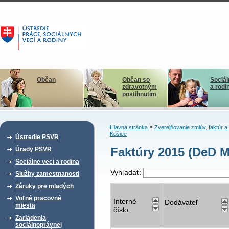
Občan
Občan so
Sociál
zdravotným
a rodi
postihnutím
>
Hlavná stránka
Zverejňovanie zmlúv, faktúr 
Košice
Ústredie PSVR
Faktúry 2015 (DeD M
Úrady PSVR
Sociálne veci a rodina
Vyhľadať:
Služby zamestnanosti
Záruky pre mladých
Voľné pracovné
Interné
Dodávateľ
miesta
číslo
Zariadenia
sociálnoprávnej