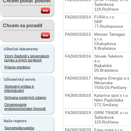
Chcem podať podnet
Šafáriková
118,Rožňava
FA268150014
FURA s.r.o.
SNP
Chcem sa poradiť
77,Rozhanovce
FA268150015
Messer Tatragas
s.r.o.
Chalupkova
9,Bratislava
Užitočné dokumenty
FA268150016
Slovak Telekom
Vzory žiadostí v slovenskom
jazyku a iných jazykoch
a.s.
Bajkalská
Právne predpisy
28,Bratislava
FA268150017
Magna Energia a.s.
Užívateľský servis
Nitrianska
Slobodný prístup k
7555/18,Piešťany
informáciám
FA268150018
Katarína spol.s r.o.
Ochrana osobných údajov
Nám.Pajdušáka
272,Smižany
Oznamovanie
protispoločenskej činnosti
FA268150019
GRM TRADE s.r.o.
Šafáriková
Naše registre
118,Rožňava
Sprostredkovatelia
FA268150020
Free-zona s.r.o.