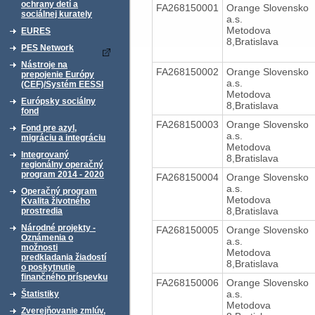
ochrany detí a
FA268150001
Orange Slovensko
sociálnej kurately
a.s.
Metodova
EURES
8,Bratislava
PES Network
Nástroje na
FA268150002
Orange Slovensko
prepojenie Európy
a.s.
(CEF)/Systém EESSI
Metodova
Európsky sociálny
8,Bratislava
fond
FA268150003
Orange Slovensko
Fond pre azyl,
a.s.
migráciu a integráciu
Metodova
Integrovaný
8,Bratislava
regionálny operačný
program 2014 - 2020
FA268150004
Orange Slovensko
a.s.
Operačný program
Metodova
Kvalita životného
8,Bratislava
prostredia
Národné projekty -
FA268150005
Orange Slovensko
Oznámenia o
a.s.
možnosti
Metodova
predkladania žiadostí
8,Bratislava
o poskytnutie
finančného príspevku
FA268150006
Orange Slovensko
a.s.
Štatistiky
Metodova
Zverejňovanie zmlúv,