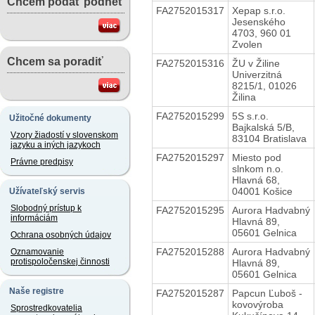
Chcem podať podnet
FA2752015317
Xepap s.r.o.
Jesenského
4703, 960 01
Zvolen
Chcem sa poradiť
FA2752015316
ŽU v Žiline
Univerzitná
8215/1, 01026
Žilina
FA2752015299
5S s.r.o.
Užitočné dokumenty
Bajkalská 5/B,
Vzory žiadostí v slovenskom
83104 Bratislava
jazyku a iných jazykoch
FA2752015297
Miesto pod
Právne predpisy
slnkom n.o.
Hlavná 68,
04001 Košice
Užívateľský servis
Slobodný prístup k
FA2752015295
Aurora Hadvabný
informáciám
Hlavná 89,
05601 Gelnica
Ochrana osobných údajov
FA2752015288
Aurora Hadvabný
Oznamovanie
protispoločenskej činnosti
Hlavná 89,
05601 Gelnica
Naše registre
FA2752015287
Papcun Ľuboš -
kovovýroba
Sprostredkovatelia