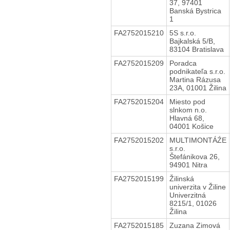
37, 97401
Banská Bystrica
1
FA2752015210
5S s.r.o.
Bajkalská 5/B,
83104 Bratislava
FA2752015209
Poradca
podnikateľa s.r.o.
Martina Rázusa
23A, 01001 Žilina
FA2752015204
Miesto pod
slnkom n.o.
Hlavná 68,
04001 Košice
FA2752015202
MULTIMONTÁŹE
s.r.o.
Štefánikova 26,
94901 Nitra
FA2752015199
Žilinská
univerzita v Žiline
Univerzitná
8215/1, 01026
Žilina
FA2752015185
Zuzana Zimová