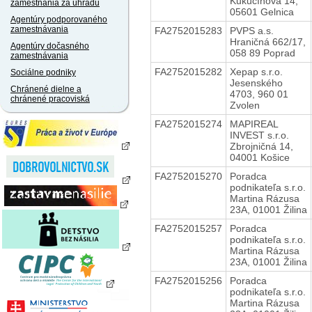
Kukučínova 14,
zamestnania za úhradu
05601 Gelnica
Agentúry podporovaného
zamestnávania
FA2752015283
PVPS a.s.
Hraničná 662/17,
Agentúry dočasného
058 89 Poprad
zamestnávania
FA2752015282
Xepap s.r.o.
Sociálne podniky
Jesenského
Chránené dielne a
4703, 960 01
chránené pracoviská
Zvolen
FA2752015274
MAPIREAL
INVEST s.r.o.
Zbrojničná 14,
04001 Košice
FA2752015270
Poradca
podnikateľa s.r.o.
Martina Rázusa
23A, 01001 Žilina
FA2752015257
Poradca
podnikateľa s.r.o.
Martina Rázusa
23A, 01001 Žilina
FA2752015256
Poradca
podnikateľa s.r.o.
Martina Rázusa