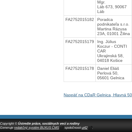
Mgr.
Láb 673, 90067
Láb
FA2752015182
Poradca
podnikateľa s.r.o.
Martina Rázusa
23A, 01001 Žilina
FA2752015179
Ing. Július
Koczur - CONTI
CAR
Ukrajinská 58,
04018 Košice
FA2752015178
Daniel Eliáš
Perlová 50,
05601 Gelnica
Naspäť na CDaR Gelnica, Hlavná 50
Copyright ©
Ústredie práce, sociálnych vecí a rodiny
Generuje
redakčný systém BUXUS CMS
spoločnosti
ui42
.