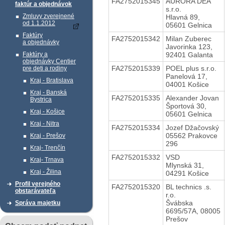
FA2752015345
AURORA DEA
faktúr a objednávok
s.r.o.
Zmluvy zverejnené
Hlavná 89,
od 1.1.2012
05601 Gelnica
Faktúry
FA2752015342
Milan Zuberec
a objednávky
Javorinka 123,
92401 Galanta
Faktúry a
objednávky Centier
FA2752015339
POEL plus s.r.o.
pre deti a rodiny
Panelová 17,
Kraj - Bratislava
04001 Košice
Kraj - Banská
FA2752015335
Alexander Jovan
Bystrica
Športová 30,
Kraj - Košice
05601 Gelnica
Kraj - Nitra
FA2752015334
Jozef Džačovský
05562 Prakovce
Kraj - Prešov
296
Kraj- Trenčín
FA2752015332
VSD
Kraj- Trnava
Mlynská 31,
Kraj - Žilina
04291 Košice
Profil verejného
FA2752015320
BL technics .s.
obstarávateľa
r.o.
Švábska
Správa majetku
6695/57A, 08005
Prešov