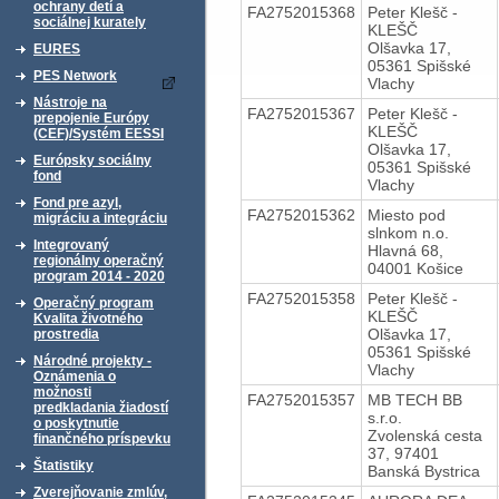
ochrany detí a
FA2752015368
Peter Klešč -
sociálnej kurately
KLEŠČ
Olšavka 17,
EURES
05361 Spišské
PES Network
Vlachy
Nástroje na
FA2752015367
Peter Klešč -
prepojenie Európy
KLEŠČ
(CEF)/Systém EESSI
Olšavka 17,
Európsky sociálny
05361 Spišské
fond
Vlachy
Fond pre azyl,
FA2752015362
Miesto pod
migráciu a integráciu
slnkom n.o.
Integrovaný
Hlavná 68,
regionálny operačný
04001 Košice
program 2014 - 2020
FA2752015358
Peter Klešč -
Operačný program
KLEŠČ
Kvalita životného
Olšavka 17,
prostredia
05361 Spišské
Národné projekty -
Vlachy
Oznámenia o
možnosti
FA2752015357
MB TECH BB
predkladania žiadostí
s.r.o.
o poskytnutie
Zvolenská cesta
finančného príspevku
37, 97401
Štatistiky
Banská Bystrica
Zverejňovanie zmlúv,