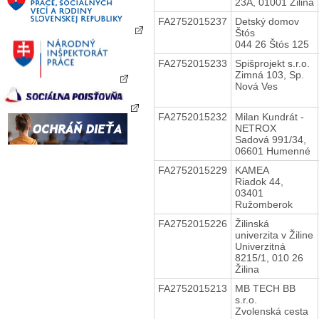
23A, 01001 Žilina
FA2752015237
Detský domov
Štós
044 26 Štós 125
FA2752015233
Spišprojekt s.r.o.
Zimná 103, Sp.
Nová Ves
FA2752015232
Milan Kundrát -
NETROX
Sadová 991/34,
06601 Humenné
FA2752015229
KAMEA
Riadok 44,
03401
Ružomberok
FA2752015226
Žilinská
univerzita v Žiline
Univerzitná
8215/1, 010 26
Žilina
FA2752015213
MB TECH BB
s.r.o.
Zvolenská cesta