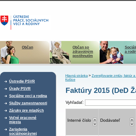
Občan
Občan so
Sociál
zdravotným
a rodi
postihnutím
>
Hlavná stránka
Zverejňovanie zmlúv, faktúr 
Košice
Ústredie PSVR
Faktúry 2015 (DeD Ž
Úrady PSVR
Sociálne veci a rodina
Vyhľadať:
Služby zamestnanosti
Záruky pre mladých
Voľné pracovné
Interné číslo
Dodávateľ
miesta
Zariadenia
sociálnoprávnej