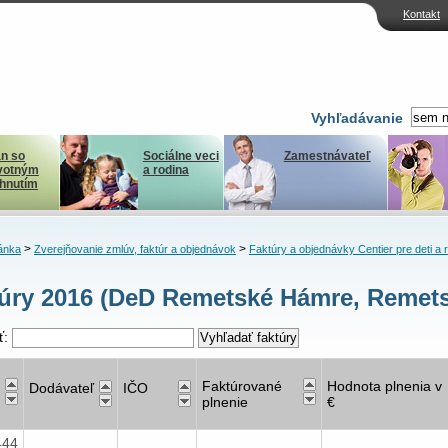
Kontakt
Vyhľadávanie
n so
Sociálne veci
Zamestnávateľ
votným
a rodina
ihnutím
>
>
ánka
Zverejňovanie zmlúv, faktúr a objednávok
Faktúry a objednávky Centier pre deti a 
úry 2016 (DeD Remetské Hámre, Remet
ť:
Faktúrované
Hodnota plnenia v
Dodávateľ
IČO
plnenie
€
444