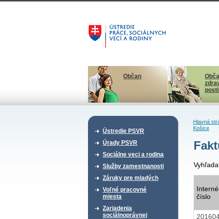
Občan
Obča
zdra
post
Hlavná str
Košice
Ústredie PSVR
Fakt
Úrady PSVR
Sociálne veci a rodina
Vyhľada
Služby zamestnanosti
Záruky pre mladých
Interné
Voľné pracovné
číslo
miesta
Zariadenia
sociálnoprávnej
20160