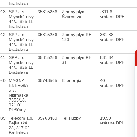
Bratislava
013
SPP a.s.
35815256
Zemný plyn
-311,6
Mlynské nivy
Švermova
vrátane DPH
44/a, 825 11
Bratislava
012
SPP a.s.
35815256
Zemný plyn RH
361,88
Mlynské nivy
133
vrátane DPH
44/a, 825 11
Bratislava
C
p
011
SPP a.s.
35815256
Zemný plyn RH
831,34
Mlynské nivy
31
vrátane DPH
44/a, 825 11
Bratislava
040
MAGNA
35743565
El.energia
40
ENERGIA
vrátane DPH
a.s.
Nitirnaska
7555/18,
921 01
Piešťany
039
Telekom a.s.
35763469
Tel.služby
19,99
Bajkalská
vrátane DPH
28, 817 62
Bratislava