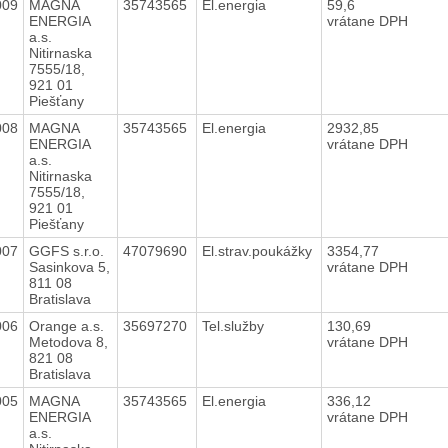
009
MAGNA
35743565
El.energia
59,6
ENERGIA
vrátane DPH
a.s.
Nitirnaska
7555/18,
921 01
Piešťany
008
MAGNA
35743565
El.energia
2932,85
ENERGIA
vrátane DPH
a.s.
Nitirnaska
7555/18,
921 01
Piešťany
007
GGFS s.r.o.
47079690
El.strav.poukážky
3354,77
Sasinkova 5,
vrátane DPH
811 08
Bratislava
006
Orange a.s.
35697270
Tel.služby
130,69
Metodova 8,
vrátane DPH
821 08
Bratislava
005
MAGNA
35743565
El.energia
336,12
ENERGIA
vrátane DPH
a.s.