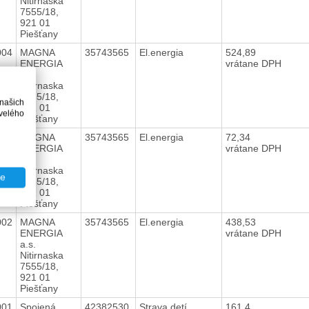
Nitirnaska
7555/18,
921 01
Piešťany
004
MAGNA
35743565
El.energia
524,89
ENERGIA
vrátane DPH
a.s.
Nitirnaska
7555/18,
 našich
921 01
velého
Piešťany
003
MAGNA
35743565
El.energia
72,34
ENERGIA
vrátane DPH
a.s.
Nitirnaska
te
7555/18,
921 01
Piešťany
002
MAGNA
35743565
El.energia
438,53
ENERGIA
vrátane DPH
a.s.
Nitirnaska
7555/18,
921 01
Piešťany
001
Spojená
42382530
Strava detí
161,4