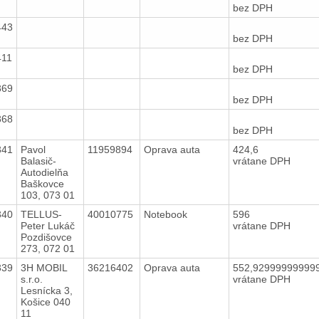
bez DPH
443
bez DPH
411
bez DPH
369
bez DPH
368
bez DPH
341
Pavol
11959894
Oprava auta
424,6
Balasič-
vrátane DPH
Autodielňa
Baškovce
103, 073 01
340
TELLUS-
40010775
Notebook
596
Peter Lukáč
vrátane DPH
Pozdišovce
273, 072 01
339
3H MOBIL
36216402
Oprava auta
552,92999999999
s.r.o.
vrátane DPH
Lesnícka 3,
Košice 040
11