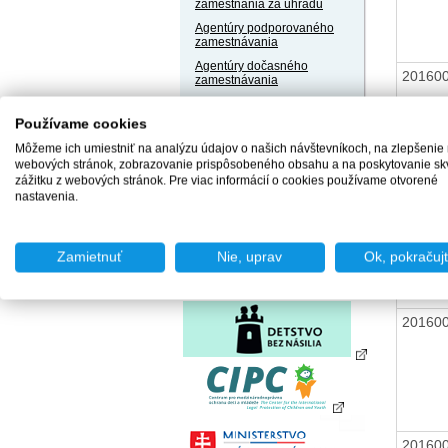
zamestnania za úhradu
Agentúry podporovaného
zamestnávania
Agentúry dočasného
20160
zamestnávania
Sociálne podniky
Používame cookies
Chránené dielne a
chránené pracoviská
Môžeme ich umiestniť na analýzu údajov o našich návštevníkoch, na zlepšenie
webových stránok, zobrazovanie prispôsobeného obsahu a na poskytovanie sk
zážitku z webových stránok. Pre viac informácií o cookies používame otvorené
nastavenia.
20160
Zamietnuť
Nie, uprav
Ok, pokračuj
20160
20160