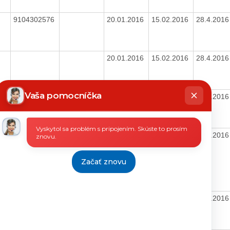
9104302576
20.01.2016
15.02.2016
28.4.201
20.01.2016
15.02.2016
28.4.201
hatbot
íše
Vaša pomocníčka
20.01.2016
15.02.2016
28.4.201
Vyskytol sa problém s pripojením. Skúste to prosím
40422013
12.02.2016
16.02.2016
28.4.201
znovu.
Začať znovu
2030047906
09.02.2016
16.02.2016
28.4.201