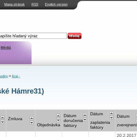
Mapa stránok
RSS
English version
Médiá
>
rodiny
Kraj -
ské Hámre31)
Dátum
Dátum
Dátum
Zmluva
doručenia
zaplatenia
Objednávka
zverejnen
faktúry
faktúry
20.2.201