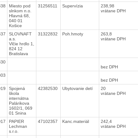
338
Miesto pod
31256511
Supervízia
238,98
slnkom n.o.
vrátane DPH
Hlavná 68,
040 01
Košice
337
SLOVNAFT
31322832
Poh.hmoty
263,8
a.s.
vrátane DPH
Vlčie hrdlo 1,
824 12
Bratislava
330
bez DPH
303
bez DPH
019
Spojená
42382530
Ubytovanie detí
20
škola
vrátane DPH
internátna
Palárikova
1602/1, 069
01 Snina
017
PAPIER
47102357
Kanc.materiál
242,4
Lechman
vrátane DPH
s.r.o.