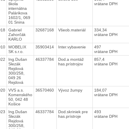
škola
vrátane DPH
internátna
Palárikova
1602/1, 069
01 Snina
018
Gabriel
32687168
Všeob.materiál
334,34
Zahorčák
vrátane DPH
KARLO
010
MOBELIX
35903414
Inter.vybavenie
497
SK s.r.o.
vrátane DPH
022
Ing.Dušan
46337784
Dod.a montáž
857,4
Slezák
has.prístrojov
vrátane DPH
Rejdová
300/258,
049 26
Rejdová
020
VVS a.s.
36570460
Vývoz žumpy
184,07
Komenského
vrátane DPH
50, 042 48
Košice
023
Ing.Dušan
46337784
Dod.skriniek pre
493
Slezák
has.prístroje
vrátane DPH
Rejdová
300/258,