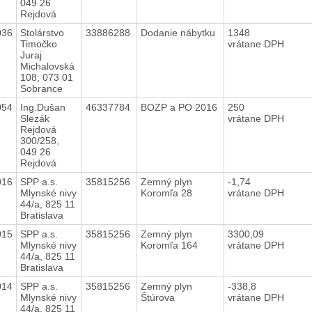
049 26
Rejdová
036
Stolárstvo
33886288
Dodanie nábytku
1348
Timočko
vrátane DPH
Juraj
Michalovská
108, 073 01
Sobrance
054
Ing.Dušan
46337784
BOZP a PO 2016
250
Slezák
vrátane DPH
Rejdová
300/258,
049 26
Rejdová
016
SPP a.s.
35815256
Zemný plyn
-1,74
Mlynské nivy
Koromľa 28
vrátane DPH
44/a, 825 11
Bratislava
015
SPP a.s.
35815256
Zemný plyn
3300,09
Mlynské nivy
Koromľa 164
vrátane DPH
44/a, 825 11
Bratislava
014
SPP a.s.
35815256
Zemný plyn
-338,8
Mlynské nivy
Štúrova
vrátane DPH
44/a, 825 11