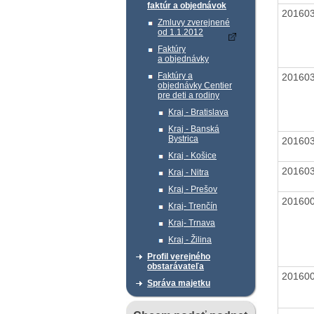
faktúr a objednávok
20160
Zmluvy zverejnené
od 1.1.2012
Faktúry
a objednávky
Faktúry a
20160
objednávky Centier
pre deti a rodiny
Kraj - Bratislava
Kraj - Banská
Bystrica
20160
Kraj - Košice
20160
Kraj - Nitra
Kraj - Prešov
20160
Kraj- Trenčín
Kraj- Trnava
Kraj - Žilina
Profil verejného
obstarávateľa
20160
Správa majetku