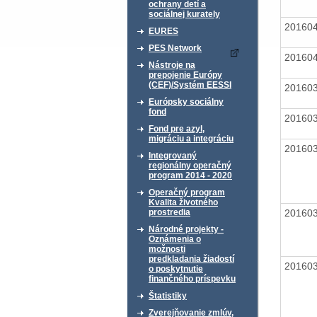
ochrany detí a
sociálnej kurately
20160
EURES
PES Network
20160
Nástroje na
prepojenie Európy
(CEF)/Systém EESSI
20160
Európsky sociálny
fond
20160
Fond pre azyl,
migráciu a integráciu
20160
Integrovaný
regionálny operačný
program 2014 - 2020
Operačný program
Kvalita životného
20160
prostredia
Národné projekty -
Oznámenia o
možnosti
predkladania žiadostí
20160
o poskytnutie
finančného príspevku
Štatistiky
Zverejňovanie zmlúv,