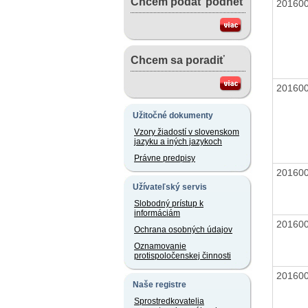
Chcem podať podnet
20160
Chcem sa poradiť
20160
Užitočné dokumenty
Vzory žiadostí v slovenskom
jazyku a iných jazykoch
Právne predpisy
20160
Užívateľský servis
Slobodný prístup k
informáciám
20160
Ochrana osobných údajov
Oznamovanie
protispoločenskej činnosti
20160
Naše registre
Sprostredkovatelia