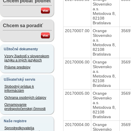
Chcem podať podnet
Slovensko
a.s.
Metodova 8,
82108
Bratislava
Chcem sa poradiť
20170007.00
Orange
3569
Slovensko
a.s.
Metodova 8,
82108
Užitočné dokumenty
Bratislava
Vzory žiadostí v slovenskom
jazyku a iných jazykoch
20170006.00
Orange
3569
Slovensko
Právne predpisy
a.s.
Metodova 8,
Užívateľský servis
82108
Bratislava
Slobodný prístup k
informáciám
20170005.00
Orange
3569
Slovensko
Ochrana osobných údajov
a.s.
Oznamovanie
Metodova 8,
protispoločenskej činnosti
82108
Bratislava
Naše registre
20170004.00
Orange
3569
Sprostredkovatelia
Slovensko