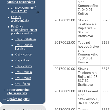
s.r.o.
faktúr a objednávok
Komenského
Zmluvy zverejnené
7, 040 01
od 1.1.2012
Košice
Faktúry
20170013.00
Slovak
3576
a objednávky
Telekom a.s.
Faktúry a
Bajkalská 28,
objednávky Centier
817 62
pre deti a rodiny
Bratislava
Kraj - Bratislava
20170012.00
Tepelné
3167
Kraj - Banská
hospodárstvo
Bystrica
s.r.o.
Komenského
Kraj - Košice
7, 040 01
Kraj - Nitra
Košice
Kraj - Prešov
20170010.00
Slovak
3576
Kraj- Trenčín
Telekom a.s.
Bajkalská 28,
Kraj- Trnava
817 62
Kraj - Žilina
Bratislava
Profil verejného
20170009.00
VEO Prevent
3668
obstarávateľa
s.r.o.
Szakkayho 1,
Správa majetku
04001 Košice
20170008.00
Orange
3569