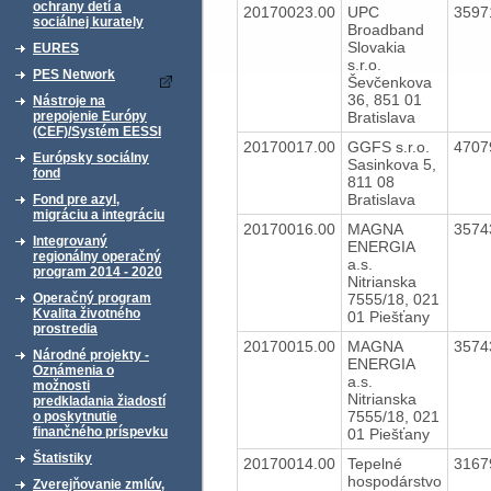
ochrany detí a
20170023.00
UPC
3597
sociálnej kurately
Broadband
Slovakia
EURES
s.r.o.
PES Network
Ševčenkova
36, 851 01
Nástroje na
Bratislava
prepojenie Európy
(CEF)/Systém EESSI
20170017.00
GGFS s.r.o.
4707
Európsky sociálny
Sasinkova 5,
fond
811 08
Bratislava
Fond pre azyl,
migráciu a integráciu
20170016.00
MAGNA
3574
Integrovaný
ENERGIA
regionálny operačný
a.s.
program 2014 - 2020
Nitrianska
7555/18, 021
Operačný program
Kvalita životného
01 Piešťany
prostredia
20170015.00
MAGNA
3574
Národné projekty -
ENERGIA
Oznámenia o
a.s.
možnosti
Nitrianska
predkladania žiadostí
7555/18, 021
o poskytnutie
finančného príspevku
01 Piešťany
Štatistiky
20170014.00
Tepelné
3167
hospodárstvo
Zverejňovanie zmlúv,