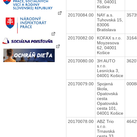
78, 04001
Košice
20170084.00
NAY a.s.
3573
Tuhovská 15,
83006
Bratislava
20170082.00
KOFAX s.r.o.
3164
Moyzesova
62, 04001
Košice
20170080.00
3H AUTO
3620
s.r.o.
Lesnícka 3,
04001 Košice
20170079.00
Spojená
0008
škola,
Opatovská
cesta
Opatovská
cesta 101,
04001 Košice
20170078.00
ABZ Trio
4642
s.r.o.
Trnavská
cesta 33,