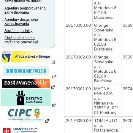
zamestnania za úhradu
a.s.
Metodova 8,
Agentúry podporovaného
82108
zamestnávania
Bratislava
Agentúry dočasného
zamestnávania
20170003.00
Orange
3569
Slovensko
Sociálne podniky
a.s.
Chránené dielne a
Metodova 8,
chránené pracoviská
82108
Bratislava
20170002.00
Orange
3569
Slovensko
a.s.
Metodova 8,
82108
Bratislava
20170001.00
MAGNA
3574
ENERGIA
a.s.
Nitrianska
7555/18, 021
01 Piešťany
20170090.00
TOMI AUTO
3620
s.r.o.
Rastislavova