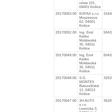
cesta 101,
04001 Košice
20170053.00
KOFAX s.r.o.
3164
Moyzesova
62, 04001
Košice
20170052.00
Ing. Emil
5043
Kaško
Moldavská
35, 04011
Košice
20170049.00
Ing. Emil
5043
Kaško
Moldavská
35, 04011
Košice
20170048.00
S.G.
3252
MONTEX
Bukurešťská
12, 04013
Košice
20170047.00
3H AUTO
3620
s.r.o.
Lesnícka 3,