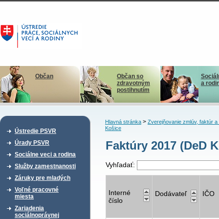
Občan
Občan so
Sociál
zdravotným
a rodi
postihnutím
>
Hlavná stránka
Zverejňovanie zmlúv, faktúr 
Košice
Ústredie PSVR
Faktúry 2017 (DeD K
Úrady PSVR
Sociálne veci a rodina
Vyhľadať:
Služby zamestnanosti
Záruky pre mladých
Voľné pracovné
Interné
Dodávateľ
IČO
miesta
číslo
Zariadenia
sociálnoprávnej