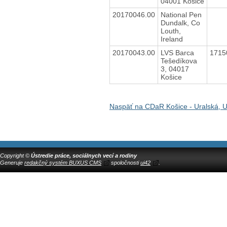
04001 Košice
20170046.00
National Pen
Dundalk, Co
Louth,
Ireland
20170043.00
LVS Barca
1715
Tešedíkova
3, 04017
Košice
Naspäť na CDaR Košice - Uralská, U
Copyright ©
Ústredie práce, sociálnych vecí a rodiny
Generuje
redakčný systém BUXUS CMS
spoločnosti
ui42
.