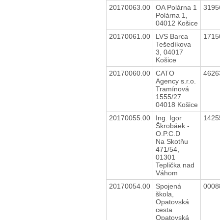
20170063.00
OA Polárna 1
3195
Polárna 1,
04012 Košice
20170061.00
LVS Barca
1715
Tešedíkova
3, 04017
Košice
20170060.00
CATO
4626
Agency s.r.o.
Tramínová
1555/27
04018 Košice
20170055.00
Ing. Igor
1425
Škrobáek -
O.P.C.D
Na Skotňu
471/54,
01301
Teplička nad
Váhom
20170054.00
Spojená
0008
škola,
Opatovská
cesta
Opatovská