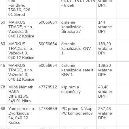
detí
04.07.-18.07.2018
vrátane
Fándlyho
- 6 detí
DPH
750/16, 926
01 Sereď
469
MARKUS
50056654
čistenie
144
TRADE, s.r.o.
kanalizácie
vrátane
Važecká 3,
Štrbská 27
DPH
040 12 Košice
383
MARKUS
50056654
čistenie
139,20
TRADE, s.r.o.
kanalizácie KNV
vrátane
Važecká 3,
1
DPH
040 12 Košice
345
MARKUS
50056654
čistenie
139,20
TRADE, s.r.o.
kanalizácie satelit
vrátane
Važecká 3,
KNV 1
DPH
040 12 Košice
578
Miloš Németh
47778512
klip rám a
48,48
HAKA
stojančeky
vrátane
Dlhá 815/5,
DPH
949 01 Nitra
668
Yamicom s.r.o.
47734639
PC práce, Nákup
257,43
Dvorkinova
PC komponentov
vrátane
24, 040 22
DPH
Košice