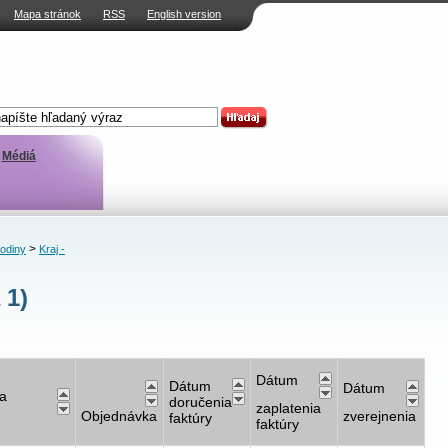
Mapa stránok
RSS
English version
Médiá
>
rodiny
Kraj -
 1)
Dátum
Dátum
Dátum
a
doručenia
zaplatenia
Objednávka
zverejnenia
faktúry
faktúry