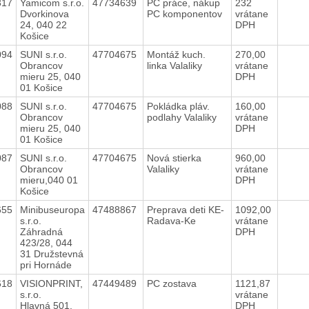
317
Yamicom s.r.o.
47734639
PC práce, nákup
232
Dvorkinova
PC komponentov
vrátane
24, 040 22
DPH
Košice
094
SUNI s.r.o.
47704675
Montáž kuch.
270,00
Obrancov
linka Valaliky
vrátane
mieru 25, 040
DPH
01 Košice
088
SUNI s.r.o.
47704675
Pokládka pláv.
160,00
Obrancov
podlahy Valaliky
vrátane
mieru 25, 040
DPH
01 Košice
087
SUNI s.r.o.
47704675
Nová stierka
960,00
Obrancov
Valaliky
vrátane
mieru,040 01
DPH
Košice
655
Minibuseuropa
47488867
Preprava deti KE-
1092,00
s.r.o.
Radava-Ke
vrátane
Záhradná
DPH
423/28, 044
31 Družstevná
pri Hornáde
618
VISIONPRINT,
47449489
PC zostava
1121,87
s.r.o.
vrátane
Hlavná 501,
DPH