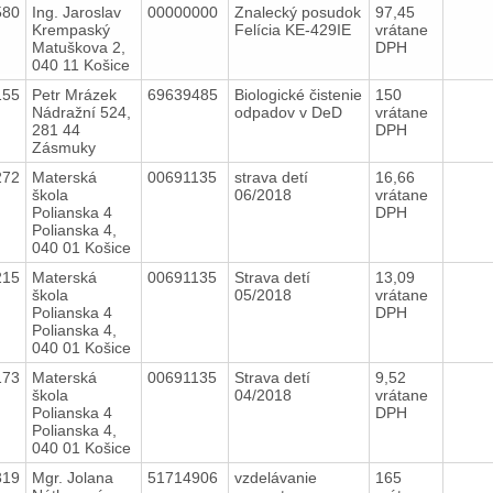
580
Ing. Jaroslav
00000000
Znalecký posudok
97,45
Krempaský
Felícia KE-429IE
vrátane
Matuškova 2,
DPH
040 11 Košice
155
Petr Mrázek
69639485
Biologické čistenie
150
Nádražní 524,
odpadov v DeD
vrátane
281 44
DPH
Zásmuky
272
Materská
00691135
strava detí
16,66
škola
06/2018
vrátane
Polianska 4
DPH
Polianska 4,
040 01 Košice
215
Materská
00691135
Strava detí
13,09
škola
05/2018
vrátane
Polianska 4
DPH
Polianska 4,
040 01 Košice
173
Materská
00691135
Strava detí
9,52
škola
04/2018
vrátane
Polianska 4
DPH
Polianska 4,
040 01 Košice
319
Mgr. Jolana
51714906
vzdelávanie
165