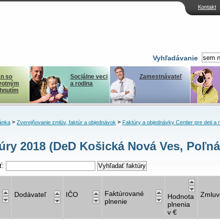
Kontakt
Vyhľadávanie
n so
Sociálne veci
Zamestnávateľ
votným
a rodina
ihnutím
>
>
ánka
Zverejňovanie zmlúv, faktúr a objednávok
Faktúry a objednávky Centier pre deti a 
úry 2018 (DeD Košická Nová Ves, Poľná
ť:
Faktúrované
Dodávateľ
IČO
Zmluv
Hodnota
plnenie
plnenia
v €