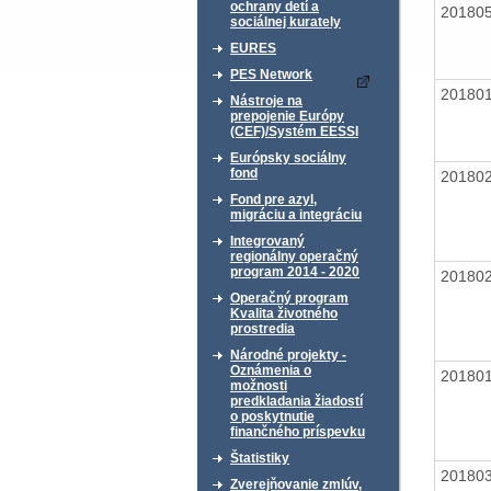
ochrany detí a
20180
sociálnej kurately
EURES
PES Network
20180
Nástroje na
prepojenie Európy
(CEF)/Systém EESSI
Európsky sociálny
fond
20180
Fond pre azyl,
migráciu a integráciu
Integrovaný
regionálny operačný
program 2014 - 2020
20180
Operačný program
Kvalita životného
prostredia
Národné projekty -
Oznámenia o
20180
možnosti
predkladania žiadostí
o poskytnutie
finančného príspevku
Štatistiky
20180
Zverejňovanie zmlúv,