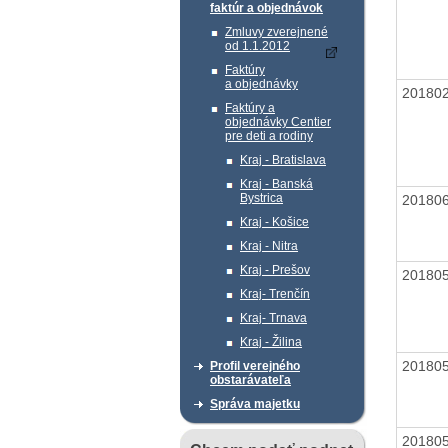
faktúr a objednávok
Zmluvy zverejnené
od 1.1.2012
Faktúry
a objednávky
20180
Faktúry a
objednávky Centier
pre deti a rodiny
Kraj - Bratislava
Kraj - Banská
Bystrica
20180
Kraj - Košice
Kraj - Nitra
Kraj - Prešov
20180
Kraj- Trenčín
Kraj- Trnava
Kraj - Žilina
20180
Profil verejného
obstarávateľa
Správa majetku
20180