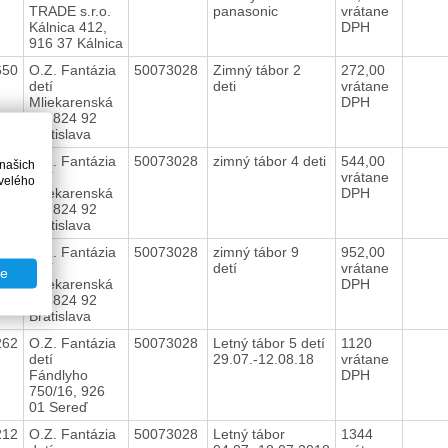
TRADE s.r.o.
panasonic
vrátane
Kálnica 412,
DPH
916 37 Kálnica
650
O.Z. Fantázia
50073028
Zimný tábor 2
272,00
detí
deti
vrátane
Mliekarenská
DPH
10, 824 92
Bratislava
571
O.Z. Fantázia
50073028
zimný tábor 4 deti
544,00
 našich
detí
vrátane
velého
Mliekarenská
DPH
10, 824 92
Bratislava
543
O.Z. Fantázia
50073028
zimný tábor 9
952,00
detí
detí
vrátane
te
Mliekarenská
DPH
10, 824 92
Bratislava
262
O.Z. Fantázia
50073028
Letný tábor 5 detí
1120
detí
29.07.-12.08.18
vrátane
Fándlyho
DPH
750/16, 926
01 Sereď
212
O.Z. Fantázia
50073028
Letný tábor
1344