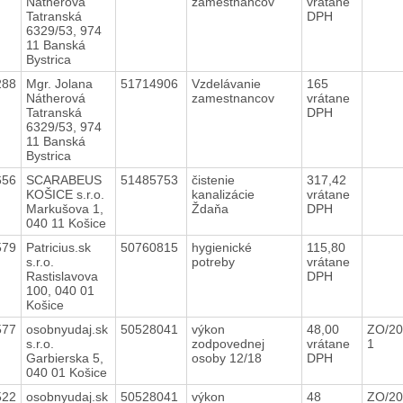
Nátherová
zamestnancov
vrátane
Tatranská
DPH
6329/53, 974
11 Banská
Bystrica
288
Mgr. Jolana
51714906
Vzdelávanie
165
Nátherová
zamestnancov
vrátane
Tatranská
DPH
6329/53, 974
11 Banská
Bystrica
656
SCARABEUS
51485753
čistenie
317,42
KOŠICE s.r.o.
kanalizácie
vrátane
Markušova 1,
Ždaňa
DPH
040 11 Košice
579
Patricius.sk
50760815
hygienické
115,80
s.r.o.
potreby
vrátane
Rastislavova
DPH
100, 040 01
Košice
577
osobnyudaj.sk
50528041
výkon
48,00
ZO/20
s.r.o.
zodpovednej
vrátane
1
Garbierska 5,
osoby 12/18
DPH
040 01 Košice
522
osobnyudaj.sk
50528041
výkon
48
ZO/20