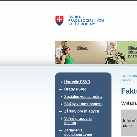
Občan
Obča
zdra
post
Hlavná str
Košice
Ústredie PSVR
Fakt
Úrady PSVR
Sociálne veci a rodina
Vyhľada
Služby zamestnanosti
Záruky pre mladých
Voľné pracovné
Interné
miesta
číslo
Zariadenia
sociálnoprávnej