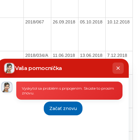
2018/067
26.09.2018
05.10.2018
10.12.2018
2018/034/A
11.06.2018
13.06.2018
7.12.2018
hatbot
íše
Vaša pomocníčka
2018/086/A
07.12.2018
11.12.2018
3.1.2019
Vyskytol sa problém s pripojením. Skúste to prosím
znovu.
Začať znovu
2018/035
31.05.2018
08.06.2018
7.12.2018
2018/027
26.04.2018
04.05.2018
7.12.2018