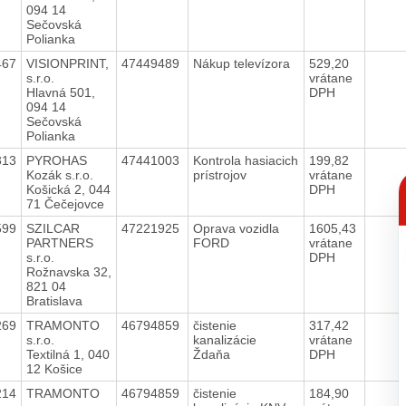
094 14
Sečovská
Polianka
467
VISIONPRINT,
47449489
Nákup televízora
529,20
s.r.o.
vrátane
Hlavná 501,
DPH
094 14
Sečovská
Polianka
313
PYROHAS
47441003
Kontrola hasiacich
199,82
Kozák s.r.o.
prístrojov
vrátane
C
Košická 2, 044
DPH
p
71 Čečejovce
599
SZILCAR
47221925
Oprava vozidla
1605,43
PARTNERS
FORD
vrátane
s.r.o.
DPH
Rožnavska 32,
821 04
Bratislava
269
TRAMONTO
46794859
čistenie
317,42
s.r.o.
kanalizácie
vrátane
Textilná 1, 040
Ždaňa
DPH
12 Košice
214
TRAMONTO
46794859
čistenie
184,90