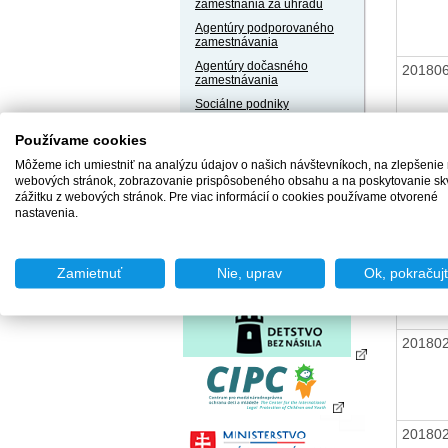
zamestnania za úhradu
Agentúry podporovaného
zamestnávania
Agentúry dočasného
20180
zamestnávania
Sociálne podniky
Chránené dielne a
Používame cookies
chránené pracoviská
20180
Môžeme ich umiestniť na analýzu údajov o našich návštevníkoch, na zlepšenie
webových stránok, zobrazovanie prispôsobeného obsahu a na poskytovanie sk
zážitku z webových stránok. Pre viac informácií o cookies používame otvorené
nastavenia.
20180
Zamietnuť
Nie, uprav
Ok, pokračuj
20180
20180