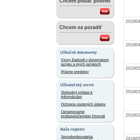
Chcem podať podnet
20180
Chcem sa poradiť
20180
Užitočné dokumenty
Vzory žiadostí v slovenskom
jazyku a iných jazykoch
20180
Právne predpisy
Užívateľský servis
20180
Slobodný prístup k
informáciám
Ochrana osobných údajov
Oznamovanie
20180
protispoločenskej činnosti
Naše registre
Sprostredkovatelia
20180