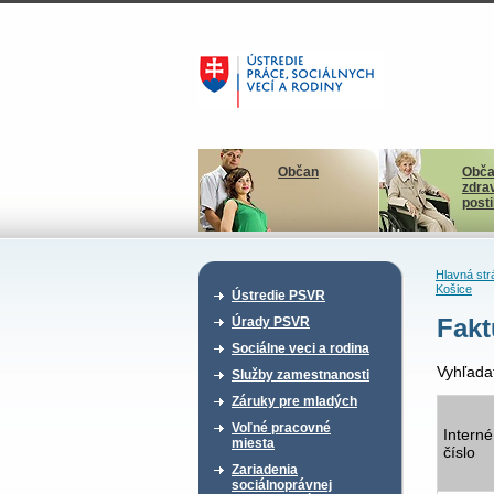
Občan
Obča
zdra
post
Hlavná str
Košice
Ústredie PSVR
Fakt
Úrady PSVR
Sociálne veci a rodina
Vyhľada
Služby zamestnanosti
Záruky pre mladých
Voľné pracovné
Interné
miesta
číslo
Zariadenia
sociálnoprávnej