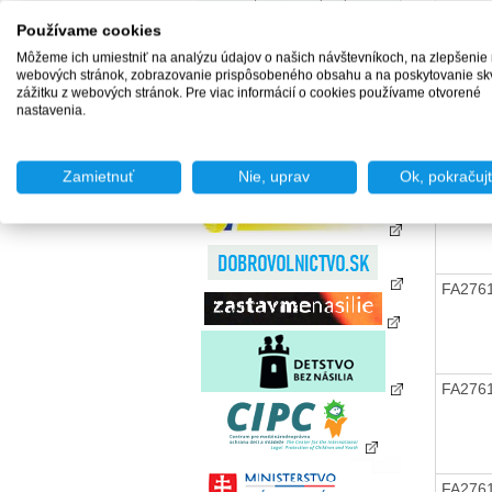
zamestnania za úhradu
Používame cookies
Agentúry podporovaného
zamestnávania
Môžeme ich umiestniť na analýzu údajov o našich návštevníkoch, na zlepšenie
Agentúry dočasného
webových stránok, zobrazovanie prispôsobeného obsahu a na poskytovanie sk
FA276
zamestnávania
zážitku z webových stránok. Pre viac informácií o cookies používame otvorené
nastavenia.
Sociálne podniky
Chránené dielne a
chránené pracoviská
Zamietnuť
Nie, uprav
Ok, pokračuj
FA276
FA276
FA276
FA276