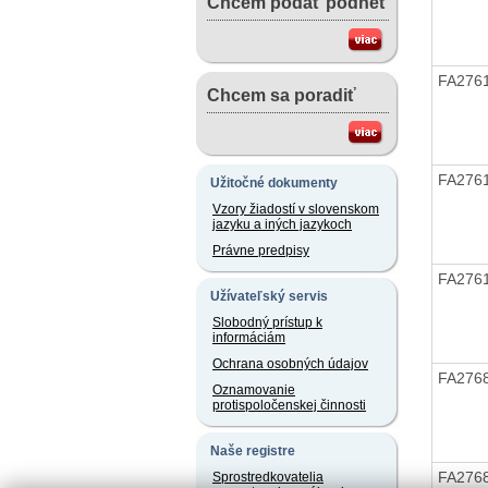
Chcem podať podnet
FA276
Chcem sa poradiť
FA276
Užitočné dokumenty
Vzory žiadostí v slovenskom
jazyku a iných jazykoch
Právne predpisy
FA276
Užívateľský servis
Slobodný prístup k
informáciám
Ochrana osobných údajov
FA276
Oznamovanie
protispoločenskej činnosti
Naše registre
FA276
Sprostredkovatelia