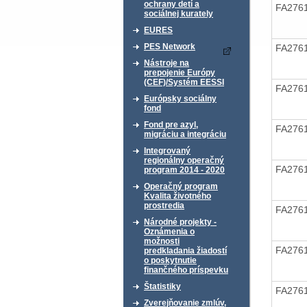
ochrany detí a
FA276
sociálnej kurately
EURES
PES Network
FA276
Nástroje na
prepojenie Európy
(CEF)/Systém EESSI
FA276
Európsky sociálny
fond
Fond pre azyl,
FA276
migráciu a integráciu
Integrovaný
regionálny operačný
FA276
program 2014 - 2020
Operačný program
Kvalita životného
prostredia
FA276
Národné projekty -
Oznámenia o
možnosti
FA276
predkladania žiadostí
o poskytnutie
finančného príspevku
Štatistiky
FA276
Zverejňovanie zmlúv,