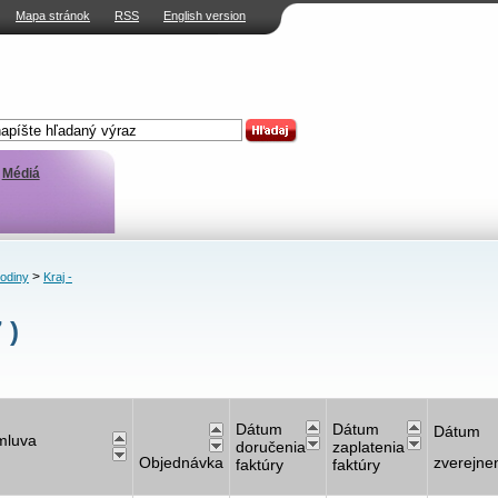
Mapa stránok
RSS
English version
Médiá
>
rodiny
Kraj -
 )
Dátum
Dátum
Dátum
mluva
doručenia
zaplatenia
Objednávka
zverejne
faktúry
faktúry