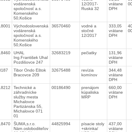
vodárenská
12/2017-
vrátane
0
spoločnosť a.s.
Ruská 32
DPH
Komenského
50,Košice
18001
Východoslovenská
36570460
vodné a
333,05
40
vodárenská
stočné
vrátane
0
spoločnosť a.s.
12/2017
DPH
Komenského
50,Košice
18460
UHAL
32683219
pečiatky
131,96
Ing.František Uhal
vrátane
Pozdišovce 247
DPH
8187
Tibor Ondo Eštok
32675488
revízia
344,48
Bracovce 209
komínov
vrátane
DPH
18212
Technické a
00186490
prenájom
660,00
záhradnícke
kúpaliska
vrátane
služby mesta
MRP
DPH
Michalovce
Partizánska 55,
Michalovce 071
01
18470
ŠUMA,s.r.o.
44825994
písacie stoly
437,00
Nám.osloboditeľov
+skrinka/
vrátane