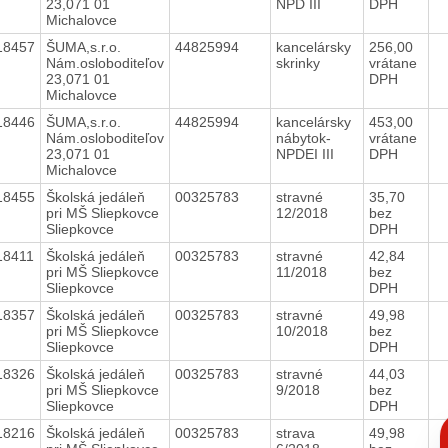
23,071 01
NPD III
DPH
Michalovce
18457
ŠUMA,s.r.o.
44825994
kancelársky
256,00
Nám.osloboditeľov
skrinky
vrátane
23,071 01
DPH
Michalovce
18446
ŠUMA,s.r.o.
44825994
kancelársky
453,00
Nám.osloboditeľov
nábytok-
vrátane
23,071 01
NPDEI III
DPH
Michalovce
18455
Školská jedáleň
00325783
stravné
35,70
pri MŠ Sliepkovce
12/2018
bez
Sliepkovce
DPH
18411
Školská jedáleň
00325783
stravné
42,84
pri MŠ Sliepkovce
11/2018
bez
Sliepkovce
DPH
18357
Školská jedáleň
00325783
stravné
49,98
pri MŠ Sliepkovce
10/2018
bez
Sliepkovce
DPH
18326
Školská jedáleň
00325783
stravné
44,03
pri MŠ Sliepkovce
9/2018
bez
Sliepkovce
DPH
C
18216
Školská jedáleň
00325783
strava
49,98
p