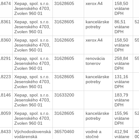
18474
Xepap, spol. s.r.o.
31628605
xerox A4
158,50
Jesenského 4703,
vrátane
Zvolen 960 01
DPH
18361
Xepap, spol. s.r.o.
31628605
kancelárske
86,51
5
Jesenského 4703,
potreby
vrátane
Zvolen 960 01
DPH
18360
Xepap, spol. s.r.o.
31628605
xerox A4
158,50
5
Jesenského 4703,
vrátane
Zvolen 960 01
DPH
18291
Xepap, spol. s.r.o.
31628605
renovácia
258,84
5
Jesenského 4703,
tonerov
vrátane
Zvolen 960 01
DPH
18223
Xepap, spol. s.r.o.
31628605
kancelárske
131,16
Jesenského 4703,
potreby
vrátane
Zvolen 960 01
DPH
18146
Xepap, spol. s.r.o.
31633200
183,79
Jesenského 4703,
vrátane
Zvolen 960 01
DPH
18059
Xepap, spol. s.r.o.
31628605
kancelárske
155,96
5
Jesenského 4703,
potreby
vrátane
Zvolen 960 01
DPH
18433
Východoslovenská
36570460
vodné a
412,94
40
vodárenská
stočné
vrátane
0