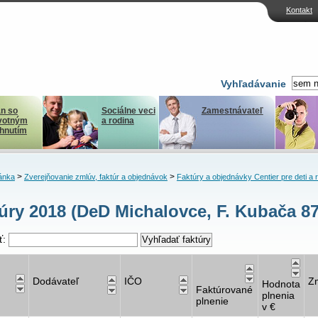
Kontakt
Vyhľadávanie
n so
Sociálne veci
Zamestnávateľ
votným
a rodina
ihnutím
>
>
ánka
Zverejňovanie zmlúv, faktúr a objednávok
Faktúry a objednávky Centier pre deti a 
úry 2018 (DeD Michalovce, F. Kubača 87
ť:
Dodávateľ
IČO
Z
Hodnota
Faktúrované
plnenia
plnenie
v €