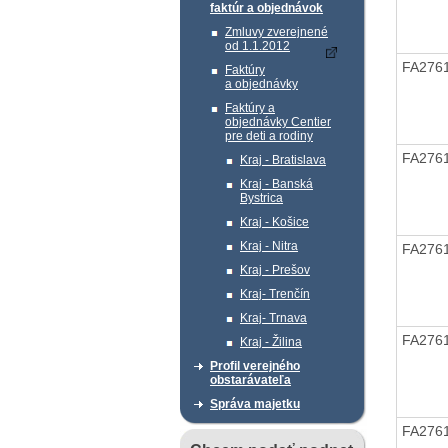
faktúr a objednávok
Zmluvy zverejnené
od 1.1.2012
FA276
Faktúry
a objednávky
Faktúry a
objednávky Centier
pre deti a rodiny
FA276
Kraj - Bratislava
Kraj - Banská
Bystrica
Kraj - Košice
Kraj - Nitra
FA276
Kraj - Prešov
Kraj- Trenčín
Kraj- Trnava
FA276
Kraj - Žilina
Profil verejného
obstarávateľa
Správa majetku
FA276