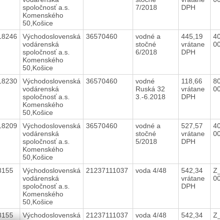
spoločnosť a.s.
7/2018
DPH
Komenského
50,Košice
18246
Východoslovenská
36570460
vodné a
445,19
40
vodárenská
stočné
vrátane
0
spoločnosť a.s.
6/2018
DPH
Komenského
50,Košice
18230
Východoslovenská
36570460
vodné
118,66
80
vodárenská
Ruská 32
vrátane
0
spoločnosť a.s.
3.-6.2018
DPH
Komenského
50,Košice
18209
Východoslovenská
36570460
vodné a
527,57
40
vodárenská
stočné
vrátane
0
spoločnosť a.s.
5/2018
DPH
Komenského
50,Košice
8155
Východoslovenská
21237111037
voda 4/48
542,34
Z
vodárenská
vrátane
0
spoločnosť a.s.
DPH
Komenského
50,Košice
8155
Východoslovenská
21237111037
voda 4/48
542,34
Z