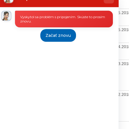
7/18
14.05.2018
22.05.2018
18.5.20
Vyskytol sa problém s pripojením. Skúste to prosím
znovu.
17/2018
14.05.2018
24.05.2018
16.5.20
Začať znovu
7/18
12.04.2018
23.04.2018
23.4.20
č.7
12.3.2018
19.03.2018
15.3.20
č.7
7.2.2018
16.02.2018
14.2.20