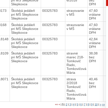
pri MŠ Sliepkovce
6/2018
bez
Sliepkovce
DPH
8173
Školská jedáleň
00325783
stravovanie
47,60
pri MŠ Sliepkovce
v MŠ
vrátane
Sliepkovce
DPH
8168
Školská jedáleň
00325783
stravovanie
47,60
pri MŠ Sliepkovce
v MŠ
vrátane
Sliepkovce
DPH
18148
Školská jedáleň
00325783
42,84
pri MŠ Sliepkovce
vrátane
Sliepkovce
DPH
18109
Školská jedáleň
00325783
stravné
38,08
pri MŠ Sliepkovce
marec 218-
bez
Sliepkovce
Tomkovič
DPH
Rado,
Tomkovičová
Mária
18071
Školská jedáleň
00325783
strava
40,46
pri MŠ Sliepkovce
2/2018
bez
Sliepkovce
Tomkovič
DPH
Rado,
Tomkovičová
Mária
<<
<
|
1
|
2
|
3
|
4
|
5
|
6
|
7
|
8
|
9
|
10
|
>
>>