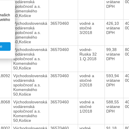
vodárenská
vrátane
0
spoločnosť a.s.
DPH
Komenského
 našich
50,Košice
velého
18138
Východoslovenská
36570460
vodné a
426,10
40
vodárenská
stočné
vrátane
0
spoločnosť a.s.
3/2018
DPH
Komenského
50,Košice
te
18122
Východoslovenská
36570460
vodné-
99,38
80
vodárenská
Ruska 32
vrátane
0
spoločnosť a.s.
1.Q.2018
DPH
Komenského
50,Košice
18092
Východoslovenská
36570460
vodné a
593,94
40
vodárenská
stočné
vrátane
0
spoločnosť a.s.
2/2018
DPH
Komenského
50,Košice
18068
Východoslovenská
36570460
vodné a
588,55
40
vodárenská
stočné
vrátane
0
spoločnosť a.s.
1/2018
DPH
Komenského
50,Košice
18002
Východoslovenská
36570460
vodné
91,18
80