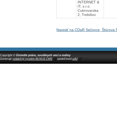
INTERNET &
IT, s.r.o.
Cukrovarska
2, Trebišov
Naspäť na CDaR Sečovce, Štúrova 
Copyright ©
Ústredie práce, sociálnych vecí a rodiny
Generuje
redakčný systém BUXUS CMS
spoločnosti
ui42
.