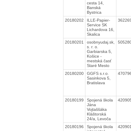
cesta 14,
Banská
Bystrica
20180202
ILLE-Papier-
36226
Service SK
Lichardova 16,
Skalica
20180201
osobnyudaj.sk,
50528
s. r. o.
Garbiarska 5,
Košice -
mestská časť
Staré Mesto
20180200
GGFS s.r.o.
47079
Sasinkova 5,
Bratislava
20180199
Spojená škola
42090
Jána
Vojtaššáka
Kláštorská
24/a, Levoča
20180196
Spojená škola
42090