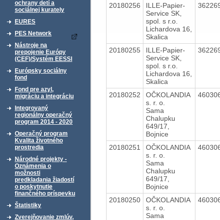
ochrany detí a
20180256
ILLE-Papier-
36226
sociálnej kurately
Service SK,
spol. s r.o.
EURES
Lichardova 16,
PES Network
Skalica
Nástroje na
20180255
ILLE-Papier-
36226
prepojenie Európy
Service SK,
(CEF)/Systém EESSI
spol. s r.o.
Európsky sociálny
Lichardova 16,
fond
Skalica
Fond pre azyl,
20180252
OČKOLANDIA
46030
migráciu a integráciu
s. r. o.
Integrovaný
Sama
regionálny operačný
Chalupku
program 2014 - 2020
649/17,
Bojnice
Operačný program
Kvalita životného
20180251
OČKOLANDIA
46030
prostredia
s. r. o.
Národné projekty -
Sama
Oznámenia o
Chalupku
možnosti
649/17,
predkladania žiadostí
Bojnice
o poskytnutie
finančného príspevku
20180250
OČKOLANDIA
46030
Štatistiky
s. r. o.
Sama
Zverejňovanie zmlúv,