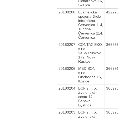
Lichardova 16,
Skalica
20180208
Evanjelická
42227
spojená škola
internátna,
Červenica 114,
Tuhrina
Červenica 114,
Červenica
20180207
CONTAX EKO,
36596
s.r.o.
Veľký Ruskov
172, Nový
Ruskov
20180206
MEDISON,
36679
s.r.o.
Obchodná 16,
Košice
20180204
BCF s. r. o.
36597
Zvolenská
cesta 14,
Banská
Bystrica
20180203
BCF s. r. o.
36597
Zvolenská