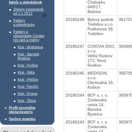
Chalupku
faktúr a objednávok
649/17,
Zmluvy zverejnené
Bojnice
od 1.1.2012
20180248
Bytový podnik
36175
Faktúry
Trebišov s.r.o.
a objednávky
Puškinova 18,
Faktúry a
Trebišov
objednávky Centier
pre deti a rodiny
20180247
CONTAX EKO,
36596
Kraj - Bratislava
s.r.o.
Kraj - Banská
Veľký Ruskov
Bystrica
172, Nový
Ruskov
Kraj - Košice
Kraj - Nitra
20180245
MEDISON,
36679
s.r.o.
Kraj - Prešov
Obchodná 16,
Kraj- Trenčín
Košice
Kraj- Trnava
20180244
BCF s. r. o.
36597
Zvolenská
Kraj - Žilina
cesta 14,
Profil verejného
Banská
obstarávateľa
Bystrica
Správa majetku
20180243
BCF s. r. o.
36597
Zvolenská
cesta 14,