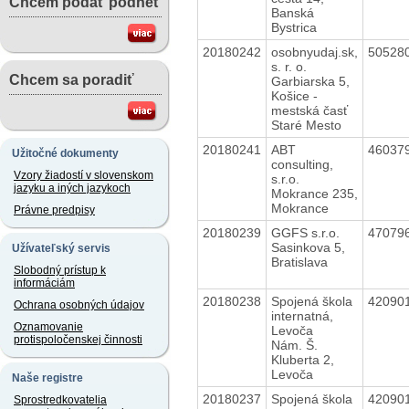
Chcem podať podnet
Banská
Bystrica
20180242
osobnyudaj.sk,
50528
s. r. o.
Chcem sa poradiť
Garbiarska 5,
Košice -
mestská časť
Staré Mesto
20180241
ABT
46037
Užitočné dokumenty
consulting,
Vzory žiadostí v slovenskom
s.r.o.
jazyku a iných jazykoch
Mokrance 235,
Mokrance
Právne predpisy
20180239
GGFS s.r.o.
47079
Sasinkova 5,
Užívateľský servis
Bratislava
Slobodný prístup k
informáciám
20180238
Spojená škola
42090
Ochrana osobných údajov
internatná,
Oznamovanie
Levoča
protispoločenskej činnosti
Nám. Š.
Kluberta 2,
Levoča
Naše registre
20180237
Spojená škola
42090
Sprostredkovatelia