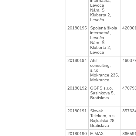
internatná,
Levoča
Nám. Š.
Kluberta 2,
Levoča
20180195
Spojená škola
42090
internatná,
Levoča
Nám. Š.
Kluberta 2,
Levoča
20180194
ABT
46037
consulting,
s.r.o.
Mokrance 235,
Mokrance
20180192
GGFS s.r.o.
47079
Sasinkova 5,
Bratislava
20180191
Slovak
35763
Telekom, a.s.
Bajkalská 28,
Bratislava
20180190
E-MAX
36659