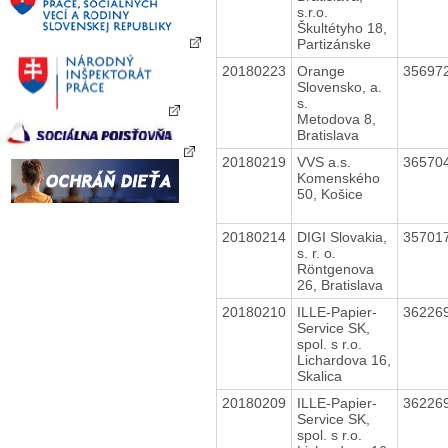
s.r.o.
Škultétyho 18,
Partizánske
20180223
Orange
35697
Slovensko, a.
s.
Metodova 8,
Bratislava
20180219
VVS a.s.
36570
Komenského
50, Košice
20180214
DIGI Slovakia,
35701
s. r. o.
Röntgenova
26, Bratislava
20180210
ILLE-Papier-
36226
Service SK,
spol. s r.o.
Lichardova 16,
Skalica
20180209
ILLE-Papier-
36226
Service SK,
spol. s r.o.