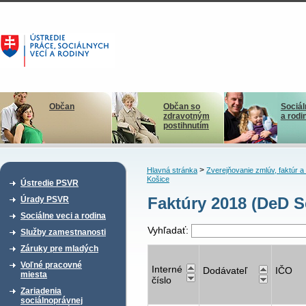
Občan
Občan so
Sociál
zdravotným
a rodi
postihnutím
>
Hlavná stránka
Zverejňovanie zmlúv, faktúr 
Košice
Ústredie PSVR
Faktúry 2018 (DeD S
Úrady PSVR
Sociálne veci a rodina
Vyhľadať:
Služby zamestnanosti
Záruky pre mladých
Voľné pracovné
Interné
Dodávateľ
IČO
miesta
číslo
Zariadenia
sociálnoprávnej