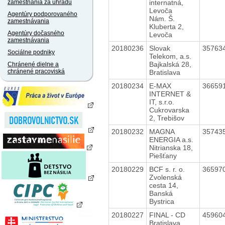
internatná,
zamestnania za úhradu
Levoča
Agentúry podporovaného
Nám. Š.
zamestnávania
Kluberta 2,
Agentúry dočasného
Levoča
zamestnávania
20180236
Slovak
35763
Sociálne podniky
Telekom, a.s.
Bajkalská 28,
Chránené dielne a
chránené pracoviská
Bratislava
20180234
E-MAX
36659
INTERNET &
IT, s.r.o.
Cukrovarska
2, Trebišov
20180232
MAGNA
35743
ENERGIA a.s.
Nitrianska 18,
Piešťany
20180229
BCF s. r. o.
36597
Zvolenská
cesta 14,
Banská
Bystrica
20180227
FINAL - CD
45960
Bratislava,