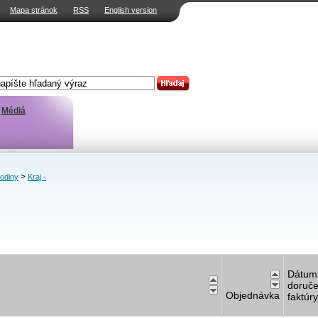
Mapa stránok
RSS
English version
Médiá
>
rodiny
Kraj -
Dátum
doruče
Objednávka
faktúry