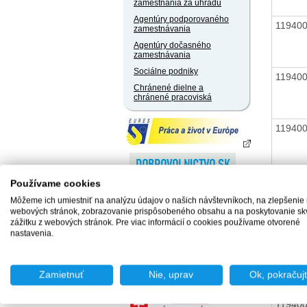
zamestnania za úhradu
Agentúry podporovaného
11940
zamestnávania
Agentúry dočasného
zamestnávania
Sociálne podniky
11940
Chránené dielne a
chránené pracoviská
11940
11940
Používame cookies
Môžeme ich umiestniť na analýzu údajov o našich návštevníkoch, na zlepšenie
webových stránok, zobrazovanie prispôsobeného obsahu a na poskytovanie sk
zážitku z webových stránok. Pre viac informácií o cookies používame otvorené
11940
nastavenia.
Zamietnuť
Nie, uprav
Ok, pokračuj
11940