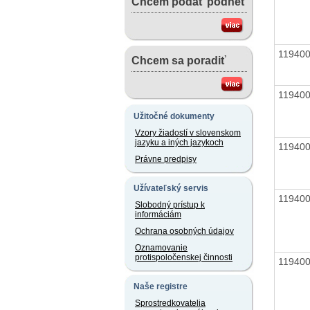
Chcem podať podnet
11940
Chcem sa poradiť
11940
Užitočné dokumenty
Vzory žiadostí v slovenskom
jazyku a iných jazykoch
11940
Právne predpisy
Užívateľský servis
11940
Slobodný prístup k
informáciám
Ochrana osobných údajov
Oznamovanie
protispoločenskej činnosti
11940
Naše registre
Sprostredkovatelia