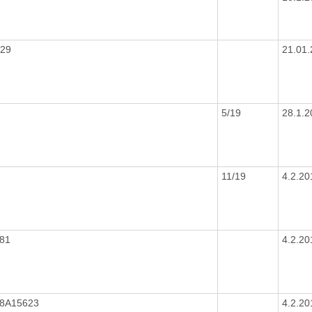
129
21.01
5/19
28.1.
11/19
4.2.2
081
4.2.2
18A15623
4.2.2