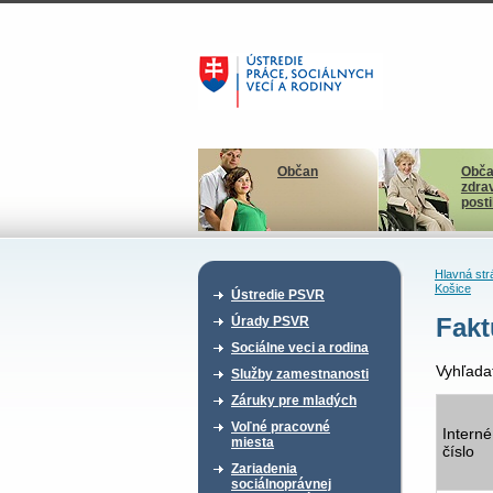
Občan
Obča
zdra
post
Hlavná str
Košice
Ústredie PSVR
Fakt
Úrady PSVR
Sociálne veci a rodina
Vyhľada
Služby zamestnanosti
Záruky pre mladých
Voľné pracovné
Interné
miesta
číslo
Zariadenia
sociálnoprávnej