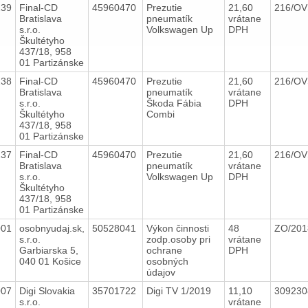
239
Final-CD
45960470
Prezutie
21,60
216/OV
Bratislava
pneumatík
vrátane
s.r.o.
Volkswagen Up
DPH
Škultétyho
437/18, 958
01 Partizánske
238
Final-CD
45960470
Prezutie
21,60
216/OV
Bratislava
pneumatík
vrátane
s.r.o.
Škoda Fábia
DPH
Škultétyho
Combi
437/18, 958
01 Partizánske
237
Final-CD
45960470
Prezutie
21,60
216/OV
Bratislava
pneumatík
vrátane
s.r.o.
Volkswagen Up
DPH
Škultétyho
437/18, 958
01 Partizánske
001
osobnyudaj.sk,
50528041
Výkon činnosti
48
ZO/20
s.r.o.
zodp.osoby pri
vrátane
Garbiarska 5,
ochrane
DPH
040 01 Košice
osobných
údajov
007
Digi Slovakia
35701722
Digi TV 1/2019
11,10
30923
s.r.o.
vrátane