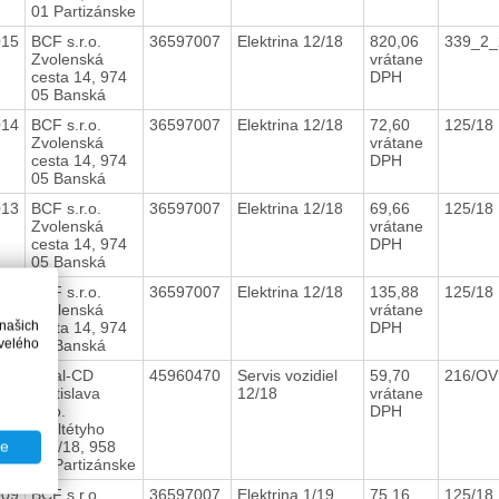
01 Partizánske
015
BCF s.r.o.
36597007
Elektrina 12/18
820,06
339_2_
Zvolenská
vrátane
cesta 14, 974
DPH
05 Banská
014
BCF s.r.o.
36597007
Elektrina 12/18
72,60
125/18
Zvolenská
vrátane
cesta 14, 974
DPH
05 Banská
013
BCF s.r.o.
36597007
Elektrina 12/18
69,66
125/18
Zvolenská
vrátane
cesta 14, 974
DPH
05 Banská
012
BCF s.r.o.
36597007
Elektrina 12/18
135,88
125/18
Zvolenská
vrátane
 našich
cesta 14, 974
DPH
velého
05 Banská
010
Final-CD
45960470
Servis vozidiel
59,70
216/OV
Bratislava
12/18
vrátane
s.r.o.
DPH
Škultétyho
437/18, 958
te
01 Partizánske
009
BCF s.r.o.
36597007
Elektrina 1/19
75,16
125/18