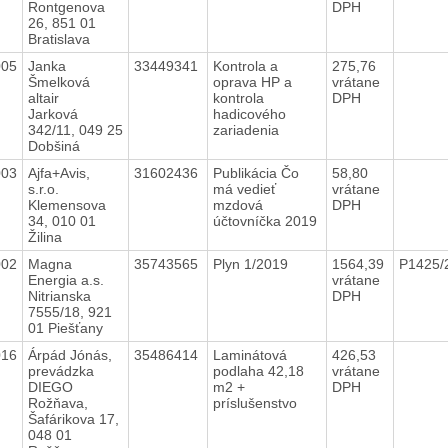
Rontgenova
DPH
26, 851 01
Bratislava
005
Janka
33449341
Kontrola a
275,76
Šmelková
oprava HP a
vrátane
altair
kontrola
DPH
Jarková
hadicového
342/11, 049 25
zariadenia
Dobšiná
003
Ajfa+Avis,
31602436
Publikácia Čo
58,80
s.r.o.
má vedieť
vrátane
Klemensova
mzdová
DPH
34, 010 01
účtovníčka 2019
Žilina
002
Magna
35743565
Plyn 1/2019
1564,39
P1425/
Energia a.s.
vrátane
Nitrianska
DPH
7555/18, 921
01 Piešťany
016
Árpád Jónás,
35486414
Laminátová
426,53
prevádzka
podlaha 42,18
vrátane
DIEGO
m2 +
DPH
Rožňava,
príslušenstvo
Šafárikova 17,
048 01