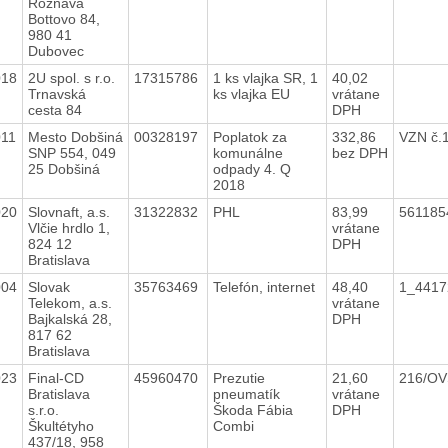
Rožňava
Bottovo 84,
980 41
Dubovec
018
2U spol. s r.o.
17315786
1 ks vlajka SR, 1
40,02
Trnavská
ks vlajka EU
vrátane
cesta 84
DPH
011
Mesto Dobšiná
00328197
Poplatok za
332,86
VZN č.
SNP 554, 049
komunálne
bez DPH
25 Dobšiná
odpady 4. Q
2018
020
Slovnaft, a.s.
31322832
PHL
83,99
56118
Vlčie hrdlo 1,
vrátane
824 12
DPH
Bratislava
004
Slovak
35763469
Telefón, internet
48,40
1_4417
Telekom, a.s.
vrátane
Bajkalská 28,
DPH
817 62
Bratislava
023
Final-CD
45960470
Prezutie
21,60
216/OV
Bratislava
pneumatík
vrátane
s.r.o.
Škoda Fábia
DPH
Škultétyho
Combi
437/18, 958