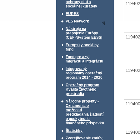
ochrany detí a
11940
sociálnej kurately
EURES
PES Network
Nástroje na
prepojenie Európy
11940
(CEF)/Systém EESSI
Európsky sociálny
fond
Fond pre azyl,
migráciu a integráciu
Integrovaný
11940
regionálny operačný
program 2014 - 2020
Operačný program
Kvalita životného
prostredia
Národné projekty -
11940
Oznámenia o
možnosti
predkladania žiadostí
o poskytnutie
finančného príspevku
Štatistiky
11940
Zverejňovanie zmlúv,