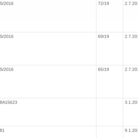
S/2016
72/19
2.7.2
S/2016
69/19
2.7.2
S/2016
65/19
2.7.2
18A15623
3.1.2
081
9.1.2