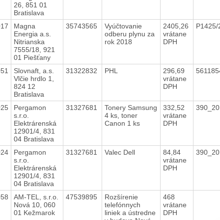
26, 851 01
Bratislava
017
Magna
35743565
Vyúčtovanie
2405,26
P1425/
Energia a.s.
odberu plynu za
vrátane
Nitrianska
rok 2018
DPH
7555/18, 921
01 Piešťany
051
Slovnaft, a.s.
31322832
PHL
296,69
56118
Vlčie hrdlo 1,
vrátane
824 12
DPH
Bratislava
025
Pergamon
31327681
Tonery Samsung
332,52
390_2
s.r.o.
4 ks, toner
vrátane
Elektrárenská
Canon 1 ks
DPH
12901/4, 831
04 Bratislava
024
Pergamon
31327681
Valec Dell
84,84
390_2
s.r.o.
vrátane
Elektrárenská
DPH
12901/4, 831
04 Bratislava
058
AM-TEL, s.r.o.
47539895
Rozšírenie
468
Nová 10, 060
telefónnych
vrátane
01 Kežmarok
liniek a ústredne
DPH