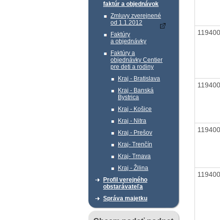
faktúr a objednávok
Zmluvy zverejnené
od 1.1.2012
11940
Faktúry
a objednávky
Faktúry a
objednávky Centier
pre deti a rodiny
Kraj - Bratislava
11940
Kraj - Banská
Bystrica
Kraj - Košice
Kraj - Nitra
11940
Kraj - Prešov
Kraj- Trenčín
Kraj- Trnava
Kraj - Žilina
11940
Profil verejného
obstarávateľa
Správa majetku