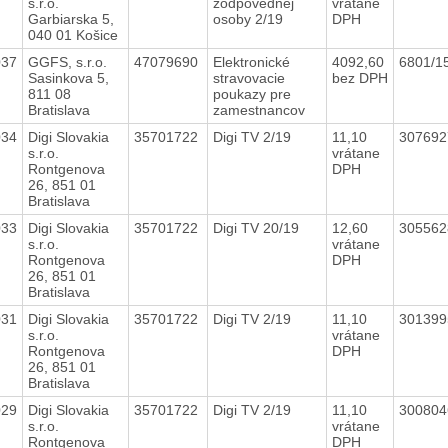
s.r.o.
zodpovednej
vrátane
Garbiarska 5,
osoby 2/19
DPH
040 01 Košice
037
GGFS, s.r.o.
47079690
Elektronické
4092,60
6801/15
Sasinkova 5,
stravovacie
bez DPH
811 08
poukazy pre
Bratislava
zamestnancov
034
Digi Slovakia
35701722
Digi TV 2/19
11,10
30769
s.r.o.
vrátane
Rontgenova
DPH
26, 851 01
Bratislava
033
Digi Slovakia
35701722
Digi TV 20/19
12,60
30556
s.r.o.
vrátane
Rontgenova
DPH
26, 851 01
Bratislava
031
Digi Slovakia
35701722
Digi TV 2/19
11,10
30139
s.r.o.
vrátane
Rontgenova
DPH
26, 851 01
Bratislava
029
Digi Slovakia
35701722
Digi TV 2/19
11,10
30080
s.r.o.
vrátane
Rontgenova
DPH