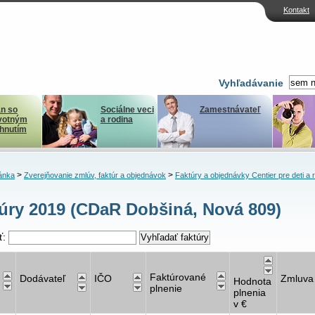
Kontakt
Vyhľadávanie
n so
Sociálne veci
Zamestnávateľ
votným
a rodina
ihnutím
>
>
ánka
Zverejňovanie zmlúv, faktúr a objednávok
Faktúry a objednávky Centier pre deti a 
úry 2019 (CDaR Dobšiná, Nová 809)
ť:
Faktúrované
Dodávateľ
IČO
Zmluva
Hodnota
plnenie
plnenia
v €