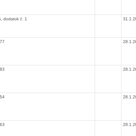
, dodatok č. 1
31.1.
277
28.1.
283
28.1.
954
28.1.
463
28.1.