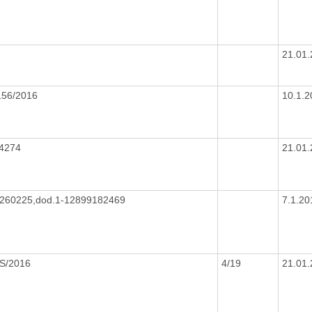
21.01
156/2016
10.1.
54274
21.01
260225,dod.1-12899182469
7.1.2
S/2016
4/19
21.01