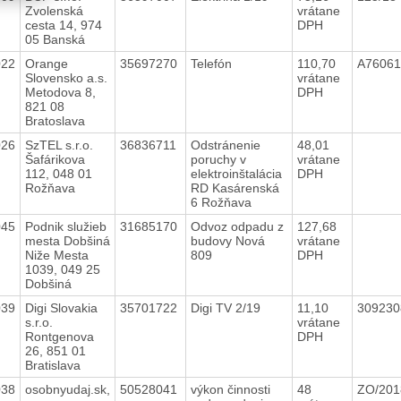
Zvolenská
vrátane
cesta 14, 974
DPH
05 Banská
022
Orange
35697270
Telefón
110,70
A7606
Slovensko a.s.
vrátane
Metodova 8,
DPH
821 08
Bratoslava
026
SzTEL s.r.o.
36836711
Odstránenie
48,01
Šafárikova
poruchy v
vrátane
112, 048 01
elektroinštalácia
DPH
Rožňava
RD Kasárenská
6 Rožňava
045
Podnik služieb
31685170
Odvoz odpadu z
127,68
mesta Dobšiná
budovy Nová
vrátane
Niže Mesta
809
DPH
1039, 049 25
Dobšiná
039
Digi Slovakia
35701722
Digi TV 2/19
11,10
30923
s.r.o.
vrátane
Rontgenova
DPH
26, 851 01
Bratislava
038
osobnyudaj.sk,
50528041
výkon činnosti
48
ZO/20