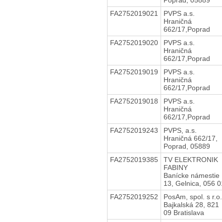
FA2752019021
PVPS a.s.
Hraničná
662/17,Poprad
FA2752019020
PVPS a.s.
Hraničná
662/17,Poprad
FA2752019019
PVPS a.s.
Hraničná
662/17,Poprad
FA2752019018
PVPS a.s.
Hraničná
662/17,Poprad
FA2752019243
PVPS, a.s.
Hraničná 662/17,
Poprad, 05889
FA2752019385
TV ELEKTRONIK
FABINY
Banícke námestie
13, Gelnica, 056 0
FA2752019252
PosAm, spol. s r.o.
Bajkalská 28, 821
09 Bratislava