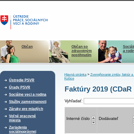
Občan
Občan so
Sociál
zdravotným
a rodi
postihnutím
>
Hlavná stránka
Zverejňovanie zmlúv, faktúr 
Košice
Ústredie PSVR
Faktúry 2019 (CDaR 
Úrady PSVR
Sociálne veci a rodina
Vyhľadať:
Služby zamestnanosti
Záruky pre mladých
Voľné pracovné
Interné číslo
Dodávateľ
miesta
Zariadenia
sociálnoprávnej