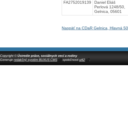
FA2752019139
Daniel Eliáš
Perlová 1248/50,
Gelnica, 05601
Naspäť na CDaR Gelnica, Hlavná 50
Copyright ©
Ústredie práce, sociálnych vecí a rodiny
Generuje
redakčný systém BUXUS CMS
spoločnosti
ui42
.