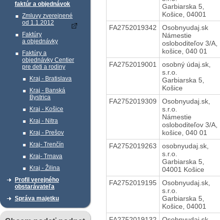
faktúr a objednávok
Garbiarska 5,
Košice, 04001
Zmluvy zverejnené
od 1.1.2012
FA2752019342
Osobnyudaj.sk
Faktúry
Námestie
a objednávky
osloboditeľov 3/A,
košice, 040 01
Faktúry a
objednávky Centier
FA2752019001
osobný údaj.sk,
pre deti a rodiny
s.r.o.
Kraj - Bratislava
Garbiarska 5,
Košice
Kraj - Banská
Bystrica
FA2752019309
Osobnyudaj.sk,
s.r.o.
Kraj - Košice
Námestie
Kraj - Nitra
osloboditeľov 3/A,
košice, 040 01
Kraj - Prešov
Kraj- Trenčín
FA2752019263
osobnyudaj.sk,
s.r.o.
Kraj- Trnava
Garbiarska 5,
Kraj - Žilina
04001 Košice
Profil verejného
FA2752019195
Osobnyudaj.sk,
obstarávateľa
s.r.o.
Garbiarska 5,
Správa majetku
Košice, 04001
FA2752019132
Osobnyudaj.sk