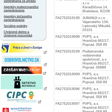
zamestnania za úhradu
s.r.o.
Karadžičova 14,
Agentúry podporovaného
zamestnávania
Bratislava, 82108
Agentúry dočasného
FA2752019190
JUMANJI s.r.o.
zamestnávania
Vajanského 13A,
Liptovský Mikuláš,
Sociálne podniky
03101
Chránené dielne a
chránené pracoviská
FA2752019098
PVPS, a.s.
Hraničná 662/17,
Poprad, 058 89
FA2752019199
Podtatranská
vodárenská
spoločnosť, a.s.
Hraničná 662/17,
Poprad, 05889
FA2752019099
PVPS, a.s.
Hraničná 662/17,
Poprad, 058 89
FA2752019096
PVPS, a.s.
Hraničná 662/17,
Poprad, 058 89
FA2752019097
PVPS, a.s.
Hraničná 662/17,
Poprad, 058 89