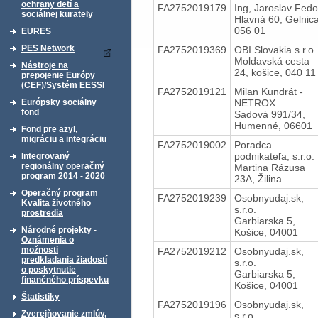
ochrany detí a
FA2752019179
Ing, Jaroslav Fedo
sociálnej kurately
Hlavná 60, Gelnica
056 01
EURES
PES Network
FA2752019369
OBI Slovakia s.r.o.
Moldavská cesta
Nástroje na
24, košice, 040 11
prepojenie Európy
(CEF)/Systém EESSI
FA2752019121
Milan Kundrát -
NETROX
Európsky sociálny
fond
Sadová 991/34,
Humenné, 06601
Fond pre azyl,
migráciu a integráciu
FA2752019002
Poradca
podnikateľa, s.r.o.
Integrovaný
regionálny operačný
Martina Rázusa
program 2014 - 2020
23A, Žilina
Operačný program
FA2752019239
Osobnyudaj.sk,
Kvalita životného
s.r.o.
prostredia
Garbiarska 5,
Národné projekty -
Košice, 04001
Oznámenia o
možnosti
FA2752019212
Osobnyudaj.sk,
predkladania žiadostí
s.r.o.
o poskytnutie
Garbiarska 5,
finančného príspevku
Košice, 04001
Štatistiky
FA2752019196
Osobnyudaj.sk,
Zverejňovanie zmlúv,
s.r.o.