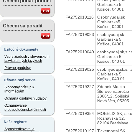
Chcem podať podnet
Garbiarska 5,
Košice, 04001
FA2752019116
Osobnyudaj.sk
Grabiarska5,
Chcem sa poradiť
Košice, 04001
FA2752019083
osobnyudaj.sk
Garbiarska 5,
Košice, 04001
Užitočné dokumenty
FA2752019049
osobnyudaj.sk,s.r.
Garbiarska 5,
Vzory žiadostí v slovenskom
jazyku a iných jazykoch
Košice, 040 01
Právne predpisy
FA2752019025
osobnyudaj.sk,s.r.
Garbiarska 5,
Košice, 040 01
Užívateľský servis
FA2752019227
Zdenek Macko
Slobodný prístup k
Štúrovo nábrežie
informáciám
2366/12, Spišská
Ochrana osobných údajov
Nová Ves, 05205
Oznamovanie
protispoločenskej činnosti
FA2752019354
MOBELIX SK, s.r.o
Rožňavská 32,
Naše registre
82104 Bratislava
Sprostredkovatelia
FA2752019197
Ticketportal SK,