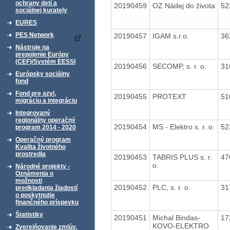
ochrany detí a
20190459
OZ Nádej do života
52
sociálnej kurately
EURES
PES Network
20190457
IGAM s.r.o.
36
Nástroje na
prepojenie Európy
(CEF)/Systém EESSI
20190456
SECOMP, s. r. o.
31
Európsky sociálny
fond
Fond pre azyl,
20190455
PROTEXT
51
migráciu a integráciu
Integrovaný
regionálny operačný
20190454
MS - Elektro s. r. o.
52
program 2014 - 2020
Operačný program
Kvalita životného
prostredia
20190453
TABRIS PLUS s. r.
47
o.
Národné projekty -
Oznámenia o
možnosti
20190452
PLC, s. r. o.
31
predkladania žiadostí
o poskytnutie
finančného príspevku
Štatistiky
20190451
Michal Bindas-
17
KOVO-ELEKTRO
Zverejňovanie zmlúv,