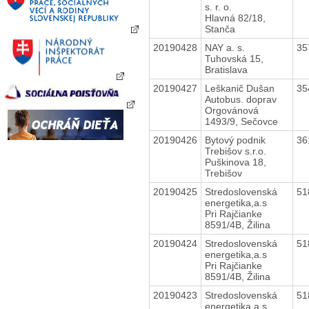
s. r. o.
Hlavná 82/18,
Stanča
20190428
NAY a. s.
35
Tuhovská 15,
Bratislava
20190427
Leškanič Dušan
35
Autobus. doprav
Orgovánová
1493/9, Sečovce
20190426
Bytový podnik
36
Trebišov s.r.o.
Puškinova 18,
Trebišov
20190425
Stredoslovenská
51
energetika,a.s
Pri Rajčianke
8591/4B, Žilina
20190424
Stredoslovenská
51
energetika,a.s
Pri Rajčianke
8591/4B, Žilina
20190423
Stredoslovenská
51
energetika,a.s