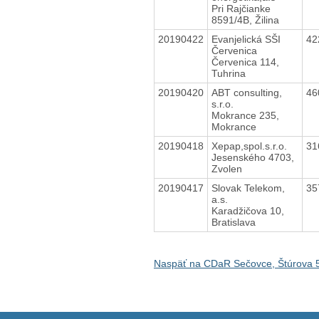
Pri Rajčianke
8591/4B, Žilina
20190422
Evanjelická SŠI
42
Červenica
Červenica 114,
Tuhrina
20190420
ABT consulting,
46
s.r.o.
Mokrance 235,
Mokrance
20190418
Xepap,spol.s.r.o.
31
Jesenského 4703,
Zvolen
20190417
Slovak Telekom,
35
a.s.
Karadžičova 10,
Bratislava
Naspäť na CDaR Sečovce, Štúrova 