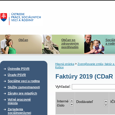
Občan
Občan so
Sociál
zdravotným
a rodi
postihnutím
>
Hlavná stránka
Zverejňovanie zmlúv, faktúr 
Košice
Ústredie PSVR
Faktúry 2019 (CDaR 
Úrady PSVR
Sociálne veci a rodina
Vyhľadať:
Služby zamestnanosti
Záruky pre mladých
Voľné pracovné
Interné
Dodávateľ
IČ
miesta
číslo
Zariadenia
sociálnoprávnej