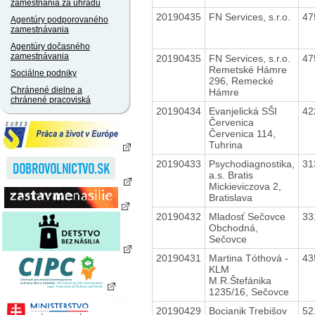
zamestnania za úhradu
20190435
FN Services, s.r.o.
47
Agentúry podporovaného
zamestnávania
Agentúry dočasného
zamestnávania
20190435
FN Services, s.r.o.
47
Remetské Hámre
Sociálne podniky
296, Remecké
Chránené dielne a
Hámre
chránené pracoviská
20190434
Evanjelická SŠI
42
Červenica
Červenica 114,
Tuhrina
20190433
Psychodiagnostika,
31
a.s. Bratis
Mickieviczova 2,
Bratislava
20190432
Mladosť Sečovce
33
Obchodná,
Sečovce
20190431
Martina Tóthová -
43
KLM
M.R.Štefánika
1235/16, Sečovce
20190429
Bocianik Trebišov
52