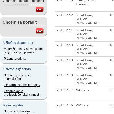
Chcem podať podnet
Trebišov
20190442
Jozef Ivan,
10
SERVIS
Chcem sa poradiť
PLYN.ZARIAD
20190441
Jozef Ivan,
10
SERVIS
PLYN.ZARIAD
Užitočné dokumenty
20190440
Jozef Ivan,
10
SERVIS
Vzory žiadostí v slovenskom
jazyku a iných jazykoch
PLYN.ZARIAD
Právne predpisy
20190439
Jozef Ivan,
10
SERVIS
PLYN.ZARIAD
Užívateľský servis
20190438
Jozef Ivan,
10
Slobodný prístup k
SERVIS
informáciám
PLYN.ZARIAD
Ochrana osobných údajov
20190437
NAY a. s.
35
Oznamovanie
protispoločenskej činnosti
20190436
VVS a.s.
36
Naše registre
Sprostredkovatelia