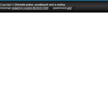
Copyright ©
Ústredie práce, sociálnych vecí a rodiny
Generuje
redakčný systém BUXUS CMS
spoločnosti
ui42
.