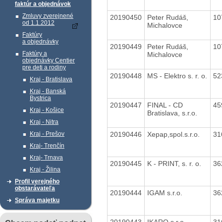
faktúr a objednávok
Zmluvy zverejnené
20190450
Peter Rudáš,
10
od 1.1.2012
Michalovce
Faktúry
a objednávky
20190449
Peter Rudáš,
10
Faktúry a
Michalovce
objednávky Centier
pre deti a rodiny
20190448
MS - Elektro s. r. o.
52
Kraj - Bratislava
Kraj - Banská
Bystrica
20190447
FINAL - CD
45
Kraj - Košice
Bratislava, s.r.o.
Kraj - Nitra
20190446
Xepap,spol.s.r.o.
31
Kraj - Prešov
Kraj- Trenčín
Kraj- Trnava
20190445
K - PRINT, s. r. o.
36
Kraj - Žilina
Profil verejného
obstarávateľa
20190444
IGAM s.r.o.
36
Správa majetku
20190443
IKARO s.r.o.
31