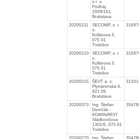
s r. o.
Podháj
2939/151,
Bratislava
20200211
SECOMP, s. r.
3169
o.
Kollárova 5,
075 01
Trebišov
20200210
SECOMP, s. r.
3169
o.
Kollárova 5,
075 01
Trebišov
20200215
ŠEVT a. s.
31331
Plynárenská 6,
821 09
Bratislava
20200373
Ing. Štefan
3547
Demčák -
KOMINÁRST
Sládkovičova
1301/5, 075 01
Trebišov
20200270
Ing. Štefan
3547