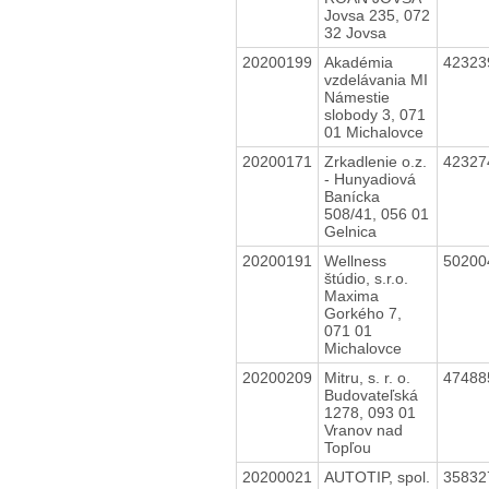
Jovsa 235, 072
32 Jovsa
20200199
Akadémia
4232
vzdelávania MI
Námestie
slobody 3, 071
01 Michalovce
20200171
Zrkadlenie o.z.
4232
- Hunyadiová
Banícka
508/41, 056 01
Gelnica
20200191
Wellness
5020
štúdio, s.r.o.
Maxima
Gorkého 7,
071 01
Michalovce
20200209
Mitru, s. r. o.
4748
Budovateľská
1278, 093 01
Vranov nad
Topľou
20200021
AUTOTIP, spol.
3583