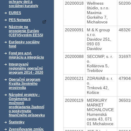
ochrany detí a
20200018
Wellness
5020
sociálnej kurately
štúdio, s.r.o.
Maxima
EURES
Gorkého 7,
PES Network
Michalovce
Nástroje na
20200091
M & K group
4832
prepojenie Európy
s.r.o.
(CEF)/Systém EESSI
Davidov 251,
Európsky sociálny
093 03
fond
Davidov
Fond pre azyl,
20200088
SECOMP, s. r.
3169
migráciu a integráciu
o.
Integrovaný
Kollárova 5,
regionálny operačný
Trebišov
program 2014 - 2020
20200121
ZDRAVAB s. r.
4790
Operačný program
o.
Kvalita životného
Trnková 42,
prostredia
Košice
Národné projekty -
Oznámenia o
20200119
MERKURY
3650
možnosti
MARKET
predkladania žiadostí
MICHALOVCE
o poskytnutie
Humenská
finančného príspevku
cesta 43, 071
Štatistiky
01 Michalovce
Zverejňovanie zmlúv,