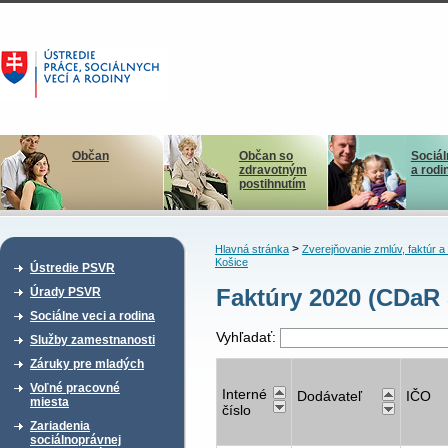
Občan
Občan so
Sociál
zdravotným
a rodi
postihnutím
>
Hlavná stránka
Zverejňovanie zmlúv, faktúr 
Košice
Ústredie PSVR
Faktúry 2020 (CDaR 
Úrady PSVR
Sociálne veci a rodina
Vyhľadať:
Služby zamestnanosti
Záruky pre mladých
Voľné pracovné
Interné
Dodávateľ
IČO
miesta
číslo
Zariadenia
sociálnoprávnej