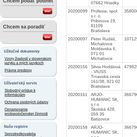
Chcem podať podnet
07662 Hriadky
20200099
Profesia, spol.
3580
s r. o.
Pribinova 19,
81109
Chcem sa poradiť
Bratislava
20200097
Peter Rudáš,
1071
Michalovce
Moldavska 6,
Užitočné dokumenty
071 01
Michalovce
Vzory žiadostí v slovenskom
jazyku a iných jazykoch
20200156
Silvia Hodálová
4798
Právne predpisy
- VIUSS
Trnavská cesta
161/38, 821 02
Užívateľský servis
Bratislava
Slobodný prístup k
20200161
ARJO-
3667
informáciám
HUMANIC SK,
Ochrana osobných údajov
s.r.o.
Školská 428,
Oznamovanie
059 35
protispoločenskej činnosti
Batizovce
Naše registre
20200158
ARJO-
3667
HUMANIC SK,
Sprostredkovatelia
s.r.o.