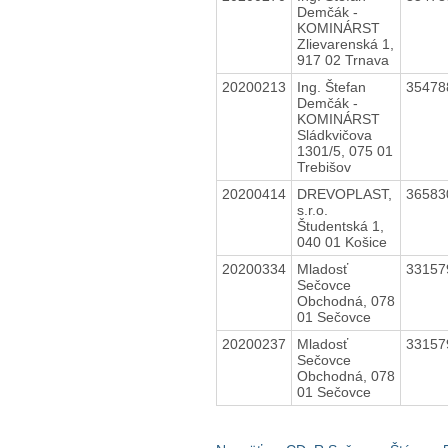
Demčák -
KOMINÁRST
Zlievarenská 1,
917 02 Trnava
20200213
Ing. Štefan
3547
Demčák -
KOMINÁRST
Sládkvičova
1301/5, 075 01
Trebišov
20200414
DREVOPLAST,
3658
s.r.o.
Študentská 1,
040 01 Košice
20200334
Mladosť
3315
Sečovce
Obchodná, 078
01 Sečovce
20200237
Mladosť
3315
Sečovce
Obchodná, 078
01 Sečovce