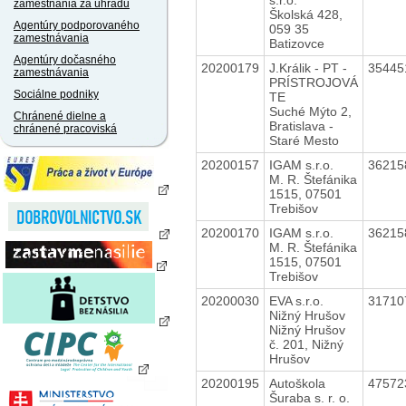
zamestnania za úhradu
Školská 428,
Agentúry podporovaného
059 35
zamestnávania
Batizovce
Agentúry dočasného
20200179
J.Králik - PT -
3544
zamestnávania
PRÍSTROJOVÁ
Sociálne podniky
TE
Suché Mýto 2,
Chránené dielne a
Bratislava -
chránené pracoviská
Staré Mesto
20200157
IGAM s.r.o.
3621
M. R. Štefánika
1515, 07501
Trebišov
20200170
IGAM s.r.o.
3621
M. R. Štefánika
1515, 07501
Trebišov
20200030
EVA s.r.o.
3171
Nižný Hrušov
Nižný Hrušov
č. 201, Nižný
Hrušov
20200195
Autoškola
4757
Šuraba s. r. o.