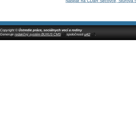
Naspäť na CDaR Sečovce, Štúrova 
Copyright ©
Ústredie práce, sociálnych vecí a rodiny
Generuje
redakčný systém BUXUS CMS
spoločnosti
ui42
.