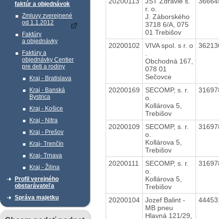
20200113
JST Zdravie s.
3666
faktúr a objednávok
r. o.
Zmluvy zverejnené
J. Záborského
od 1.1.2012
3718 6/A, 075
01 Trebišov
Faktúry
a objednávky
20200102
VIVA spol. s r. o
3621
.
Faktúry a
objednávky Centier
Obchodná 167,
pre deti a rodiny
078 01
Sečovce
Kraj - Bratislava
20200169
SECOMP, s. r.
3169
Kraj - Banská
Bystrica
o.
Kollárova 5,
Kraj - Košice
Trebišov
Kraj - Nitra
20200109
SECOMP, s. r.
3169
Kraj - Prešov
o.
Kollárova 5,
Kraj- Trenčín
Trebišov
Kraj- Trnava
20200111
SECOMP, s. r.
3169
Kraj - Žilina
o.
Kollárova 5,
Profil verejného
obstarávateľa
Trebišov
Správa majetku
20200104
Jozef Balint -
4445
MB pneu
Hlavná 121/29,