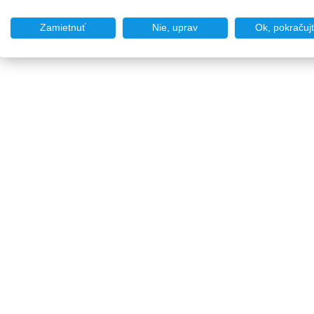
Zamietnuť
Nie, uprav
Ok, pokračuj