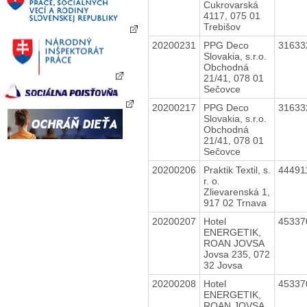
Cukrovarská
4117, 075 01
Trebišov
20200231
PPG Deco
3163
Slovakia, s.r.o.
Obchodná
21/41, 078 01
Sečovce
20200217
PPG Deco
3163
Slovakia, s.r.o.
Obchodná
21/41, 078 01
Sečovce
20200206
Praktik Textil, s.
44491
r. o.
Zlievarenská 1,
917 02 Trnava
20200207
Hotel
4533
ENERGETIK,
ROAN JOVSA
Jovsa 235, 072
32 Jovsa
20200208
Hotel
4533
ENERGETIK,
ROAN JOVSA