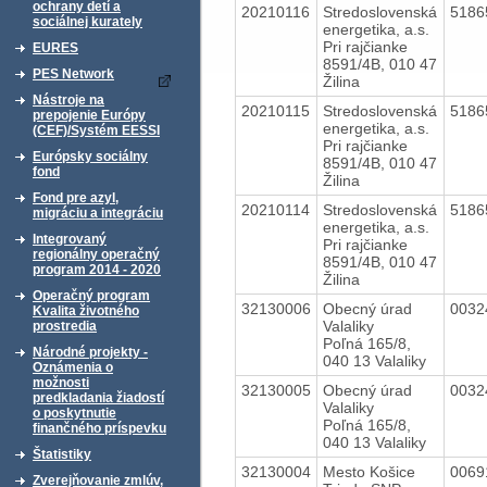
ochrany detí a
20210116
Stredoslovenská
5186
sociálnej kurately
energetika, a.s.
Pri rajčianke
EURES
8591/4B, 010 47
PES Network
Žilina
Nástroje na
20210115
Stredoslovenská
5186
prepojenie Európy
energetika, a.s.
(CEF)/Systém EESSI
Pri rajčianke
Európsky sociálny
8591/4B, 010 47
fond
Žilina
Fond pre azyl,
20210114
Stredoslovenská
5186
migráciu a integráciu
energetika, a.s.
Integrovaný
Pri rajčianke
regionálny operačný
8591/4B, 010 47
program 2014 - 2020
Žilina
Operačný program
32130006
Obecný úrad
0032
Kvalita životného
Valaliky
prostredia
Poľná 165/8,
Národné projekty -
040 13 Valaliky
Oznámenia o
možnosti
32130005
Obecný úrad
0032
predkladania žiadostí
Valaliky
o poskytnutie
Poľná 165/8,
finančného príspevku
040 13 Valaliky
Štatistiky
32130004
Mesto Košice
0069
Zverejňovanie zmlúv,