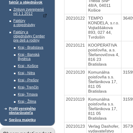
Trieda SNP
faktúr a objednávok
48/A, 04011
Zmluvy zverejnené
Košice
od 1.1.2012
20210122
TEMPO
3640
Faktúry
KONDELA, s.r.o.
a objednávky
Vojtaššákova
893, 027 44,
Faktúry a
objednávky Centier
Tvrdošín
pre deti a rodiny
20210121
KOOPERATIVA
Kraj - Bratislava
poisťovňa, a.s.
Štefanovičova 4,
Kraj - Banská
Bystrica
816 23
Bratislava
Kraj - Košice
20210120
Komunálna
3159
Kraj - Nitra
poisťovňa s.s.
Kraj - Prešov
Štefánikova 17,
811 05
Kraj- Trenčín
Bratislava
Kraj- Trnava
20210119
Komunálna
3159
Kraj - Žilina
poisťovňa s.s.
Štefánikova 17,
Profil verejného
obstarávateľa
811 05
Bratislava
Správa majetku
20210123
Verlag Dashofer,
3573
vydavateľstvo