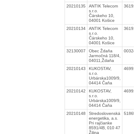
20210135
ANTIK Telecom
3619
s.r.o.
Čárskeho 10,
04001 Košice
20210134
ANTIK Telecom
3619
s.r.o.
Čárskeho 10,
04001 Košice
32130007
Obec Ždaňa
0032
Jarmočná 118/4,
04011,Ždaňa
20210143
KUKOSTAV,
4699
s.r.o.
Urbárska1009/9,
04414 Čaňa
20210142
KUKOSTAV,
4699
s.r.o.
Urbárska1009/9,
04414 Čaňa
20210148
Stredoslovenská
5186
energetika, a.s.
Pri rajčianke
8591/4B, 010 47
Žilina