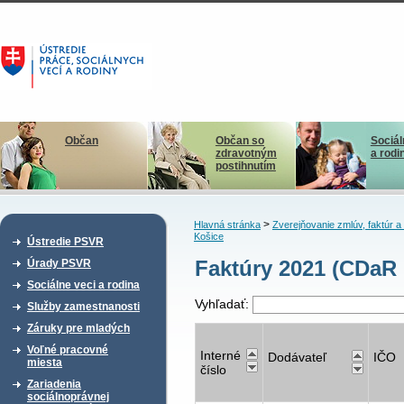
Občan
Občan so
Sociál
zdravotným
a rodi
postihnutím
>
Hlavná stránka
Zverejňovanie zmlúv, faktúr 
Košice
Ústredie PSVR
Faktúry 2021 (CDaR 
Úrady PSVR
Sociálne veci a rodina
Vyhľadať:
Služby zamestnanosti
Záruky pre mladých
Voľné pracovné
Interné
Dodávateľ
IČO
miesta
číslo
Zariadenia
sociálnoprávnej