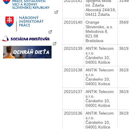
20210141
Spojená škola
3194
int. Ždaňa
Abovská 244/18,
04411 Ždaňa
20210140
Orange
3569
Slovensko, a.s.
Metodova 8,
821 08
Bratislava
20210139
ANTIK Telecom
3619
s.r.o.
Čárskeho 10,
04001 Košice
20210138
ANTIK Telecom
3619
s.r.o.
Čárskeho 10,
04001 Košice
20210137
ANTIK Telecom
3619
s.r.o.
Čárskeho 10,
04001 Košice
20210136
ANTIK Telecom
3619
s.r.o.
Čárskeho 10,
04001 Košice