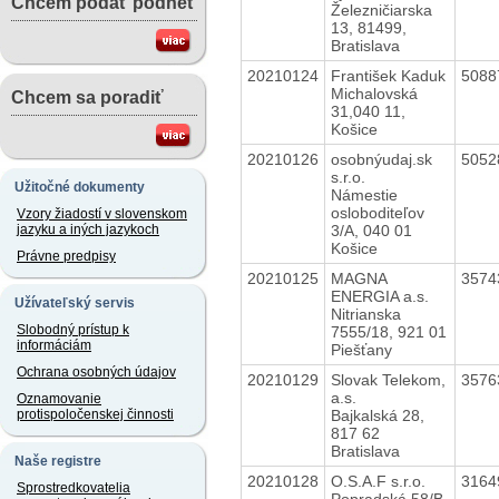
Chcem podať podnet
Železničiarska
13, 81499,
Bratislava
20210124
František Kaduk
5088
Michalovská
Chcem sa poradiť
31,040 11,
Košice
20210126
osobnýudaj.sk
5052
s.r.o.
Užitočné dokumenty
Námestie
osloboditeľov
Vzory žiadostí v slovenskom
3/A, 040 01
jazyku a iných jazykoch
Košice
Právne predpisy
20210125
MAGNA
3574
ENERGIA a.s.
Užívateľský servis
Nitrianska
Slobodný prístup k
7555/18, 921 01
informáciám
Piešťany
Ochrana osobných údajov
20210129
Slovak Telekom,
3576
a.s.
Oznamovanie
Bajkalská 28,
protispoločenskej činnosti
817 62
Bratislava
Naše registre
20210128
O.S.A.F s.r.o.
3164
Sprostredkovatelia
Popradská 58/B,