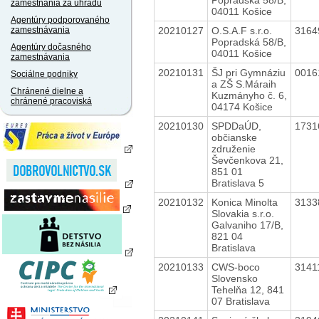
zamestnania za úhradu
04011 Košice
Agentúry podporovaného
20210127
O.S.A.F s.r.o.
3164
zamestnávania
Popradská 58/B,
Agentúry dočasného
04011 Košice
zamestnávania
20210131
ŠJ pri Gymnáziu
0016
Sociálne podniky
a ZŠ S.Máraih
Chránené dielne a
Kuzmányho č. 6,
chránené pracoviská
04174 Košice
20210130
SPDDaÚD,
1731
občianske
združenie
Ševčenkova 21,
851 01
Bratislava 5
20210132
Konica Minolta
3133
Slovakia s.r.o.
Galvaniho 17/B,
821 04
Bratislava
20210133
CWS-boco
3141
Slovensko
Tehelňa 12, 841
07 Bratislava