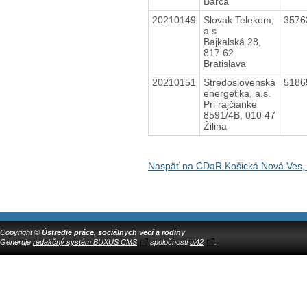
Barca
20210149
Slovak Telekom,
3576
a.s.
Bajkalská 28,
817 62
Bratislava
20210151
Stredoslovenská
5186
energetika, a.s.
Pri rajčianke
8591/4B, 010 47
Žilina
Naspäť na CDaR Košická Nová Ves, 
Copyright ©
Ústredie práce, sociálnych vecí a rodiny
Generuje
redakčný systém BUXUS CMS
spoločnosti
ui42
.