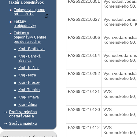
FA26920210351
Východosl.vodár.
faktúr a objednávok
Komenského 50, 
Zmluvy zverejnené
od 1.1.2012
FA26920210327
Východosl.vodár.
Faktúry
Komenského 0, K
a objednávky
Faktúry a
FA26920210306
Vých.vodárenská 
objednávky Centier
pre deti a rodiny
Komenského 50, 
Kraj - Bratislava
FA26920210184
Východ.vodárens
Kraj - Banská
Komenského 50, 
Bystrica
Kraj - Košice
FA26920210282
Vých.vodárenská 
Kraj - Nitra
Komenského 50, 
Kraj - Prešov
Kraj- Trenčín
FA26920210121
VVS
Komenského 50, 
Kraj- Trnava
Kraj - Žilina
FA26920210120
VVS
Profil verejného
Komenského 50, 
obstarávateľa
Správa majetku
FA26920210112
VVS
Komenského 50, 