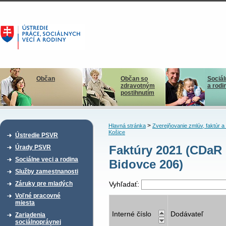
Občan
Občan so
Sociál
zdravotným
a rodi
postihnutím
>
Hlavná stránka
Zverejňovanie zmlúv, faktúr 
Košice
Ústredie PSVR
Faktúry 2021 (CDaR
Úrady PSVR
Sociálne veci a rodina
Bidovce 206)
Služby zamestnanosti
Záruky pre mladých
Vyhľadať:
Voľné pracovné
miesta
Interné číslo
Dodávateľ
Zariadenia
sociálnoprávnej