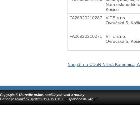
Nám.osloboditeľo
Košice
FA26920210287
VITE s.r.o.
Ovručská 5, Koši
FA26920210271
VITE s.r.o.
Ovručská 5, Koši
Naspäť na CDaR Nižná Kamenica, Ad
Copyright ©
Ústredie práce, sociálnych vecí a rodiny
Generuje
redakčný systém BUXUS CMS
spoločnosti
ui42
.