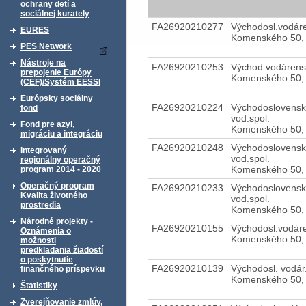
ochrany detí a
sociálnej kurately
FA26920210277
Východosl.vodáre
EURES
Komenského 50, 
PES Network
Nástroje na
FA26920210253
Východ.vodárens
prepojenie Európy
Komenského 50, 
(CEF)/Systém EESSI
Európsky sociálny
FA26920210224
Východoslovens
fond
vod.spol.
Fond pre azyl,
Komenského 50, 
migráciu a integráciu
FA26920210248
Východoslovens
Integrovaný
vod.spol.
regionálny operačný
Komenského 50, 
program 2014 - 2020
Operačný program
FA26920210233
Východoslovens
Kvalita životného
vod.spol.
prostredia
Komenského 50, 
Národné projekty -
FA26920210155
Východosl.vodáre
Oznámenia o
Komenského 50, 
možnosti
predkladania žiadostí
o poskytnutie
FA26920210139
Východosl. vodár.
finančného príspevku
Komenského 50, 
Štatistiky
Zverejňovanie zmlúv,