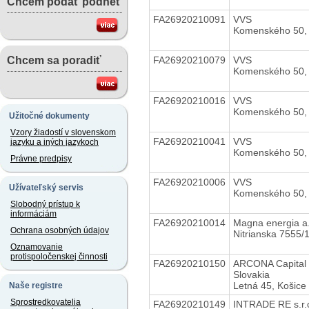
Chcem podať podnet
FA26920210091
VVS
Komenského 50, 
FA26920210079
VVS
Chcem sa poradiť
Komenského 50, 
FA26920210016
VVS
Komenského 50, 
Užitočné dokumenty
Vzory žiadostí v slovenskom
FA26920210041
VVS
jazyku a iných jazykoch
Komenského 50, 
Právne predpisy
FA26920210006
VVS
Užívateľský servis
Komenského 50, 
Slobodný prístup k
informáciám
FA26920210014
Magna energia a.
Ochrana osobných údajov
Nitrianska 7555/
Oznamovanie
protispoločenskej činnosti
FA26920210150
ARCONA Capital
Slovakia
Letná 45, Košice
Naše registre
Sprostredkovatelia
FA26920210149
INTRADE RE s.r.