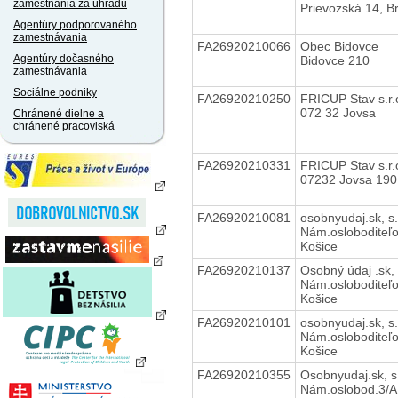
zamestnania za úhradu
Prievozská 14, Br
Agentúry podporovaného
zamestnávania
FA26920210066
Obec Bidovce
Agentúry dočasného
Bidovce 210
zamestnávania
Sociálne podniky
FA26920210250
FRICUP Stav s.r.
072 32 Jovsa
Chránené dielne a
chránené pracoviská
FA26920210331
FRICUP Stav s.r.
07232 Jovsa 190
FA26920210081
osobnyudaj.sk, s.
Nám.osloboditeľo
Košice
FA26920210137
Osobný údaj .sk, 
Nám.osloboditeľo
Košice
FA26920210101
osobnyudaj.sk, s.
Nám.osloboditeľo
Košice
FA26920210355
Osobnyudaj.sk, s.
Nám.oslobod.3/A