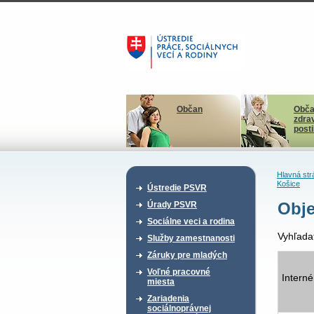
Občan
Obča
zdra
post
Hlavná str
Košice
Ústredie PSVR
Obje
Úrady PSVR
Sociálne veci a rodina
Vyhľada
Služby zamestnanosti
Záruky pre mladých
Voľné pracovné
Interné
miesta
Zariadenia
sociálnoprávnej