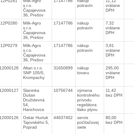
712P0281
Milk-Agro
17147786
nákup
11,12
s.r.o.
potravín
vrátane
Čapajevova
DPH
36, Prešov
712P0280
Milk-Agro
17147786
nákup
7,32
s.r.o.
potravín
vrátane
Čapajevova
DPH
36, Prešov
712P0279
Milk-Agro
17147786
nákup
3,81
s.r.o.
potravín
vrátane
Čapajevova
DPH
36, Prešov
12000128
Altan s.r.o.
31650899
nákup
295,00
SNP 105/5,
tovaru
vrátane
Krompachy
DPH
12000127
Slaninka
10756744
výmena
11,42
Dušan
kontrolného
bez DPH
Družstevná
prívodu
54,
regelátora
Harichovce
tlaku plynu
12000126
Oskár Hurtuk
44837402
servis
80,00
Tajovského 5,
počítačovej
bez DPH
Poprad
siete