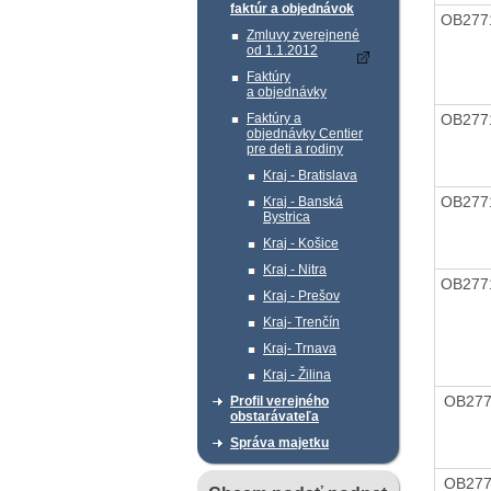
faktúr a objednávok
OB277
Zmluvy zverejnené
od 1.1.2012
Faktúry
a objednávky
OB277
Faktúry a
objednávky Centier
pre deti a rodiny
Kraj - Bratislava
OB277
Kraj - Banská
Bystrica
Kraj - Košice
Kraj - Nitra
OB277
Kraj - Prešov
Kraj- Trenčín
Kraj- Trnava
Kraj - Žilina
OB27
Profil verejného
obstarávateľa
Správa majetku
OB27