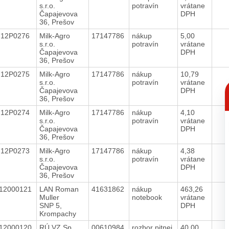
s.r.o.
potravín
vrátane
Čapajevova
DPH
36, Prešov
712P0276
Milk-Agro
17147786
nákup
5,00
s.r.o.
potravín
vrátane
Čapajevova
DPH
36, Prešov
712P0275
Milk-Agro
17147786
nákup
10,79
s.r.o.
potravín
vrátane
C
Čapajevova
DPH
p
36, Prešov
712P0274
Milk-Agro
17147786
nákup
4,10
s.r.o.
potravín
vrátane
Čapajevova
DPH
36, Prešov
712P0273
Milk-Agro
17147786
nákup
4,38
s.r.o.
potravín
vrátane
Čapajevova
DPH
36, Prešov
12000121
LAN Roman
41631862
nákup
463,26
Muller
notebook
vrátane
SNP 5,
DPH
Krompachy
12000120
RÚ VZ Sp.
00610984
rozbor pitnej
40,00