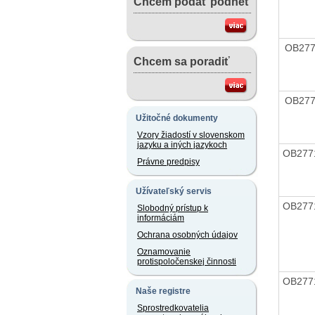
Chcem podať podnet
OB27
Chcem sa poradiť
OB27
Užitočné dokumenty
Vzory žiadostí v slovenskom
jazyku a iných jazykoch
OB277
Právne predpisy
Užívateľský servis
OB277
Slobodný prístup k
informáciám
Ochrana osobných údajov
Oznamovanie
protispoločenskej činnosti
OB277
Naše registre
Sprostredkovatelia