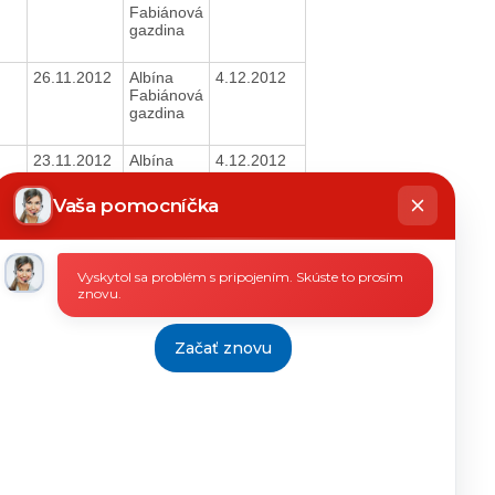
Fabiánová
gazdina
26.11.2012
Albína
4.12.2012
Fabiánová
gazdina
23.11.2012
Albína
4.12.2012
Fabiánová
hatbot
gazdina
íše
Vaša pomocníčka
21.11.2012
Albína
4.12.2012
Fabiánová
Vyskytol sa problém s pripojením. Skúste to prosím
gazdina
znovu.
19.11.2012
Albína
4.12.2012
Fabiánová
Začať znovu
gazdina
19.11.2012
Alena
20.11.2012
Uličná
pracovník
PAM
19.11.2012
Alena
20.11.2012