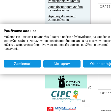
zamestnania za úhradu
OB277
Agentúry podporovaného
zamestnávania
Agentúry dočasného
zamestnávania
Sociálne podniky
OB277
Používame cookies
Chránené dielne a
chránené pracoviská
Môžeme ich umiestniť na analýzu údajov o našich návštevníkoch, na zlepšenie
webových stránok, zobrazovanie prispôsobeného obsahu a na poskytovanie sk
zážitku z webových stránok. Pre viac informácií o cookies používame otvorené
nastavenia.
OB277
Zamietnuť
Nie, uprav
Ok, pokračuj
OB277
OB27