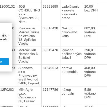
12000132
JOB
36553689
vzdelávanie
20,00
CONSULTING
k novele
bez DPH
s.r.o.
Zákonníka
Štiavnická 20,
práce
Nitra
12000131
Plynoservis
35316438
Nákup
882,00
Marcel Čurilla
plynového
vrátane
 našich
Železničná
kotla
DPH
velého
18, Spišské
Vlachy
12000130
Merčák Ján
35319470
výmena
290,01
Hornádska 6,
poškodených
vrátane
Spišské
žalúzii
DPH
Vlachy
te
12000129
Autonova
31649513
oprava
408,00
s.r.o.
automobilu
vrátane
Priemyselný
DPH
areál Východ
3406, Poprad
712P0282
Milk-Agro
17147786
nákup
5,89
s.r.o.
potravín
vrátane
Čapajevova
DPH
36, Prešov