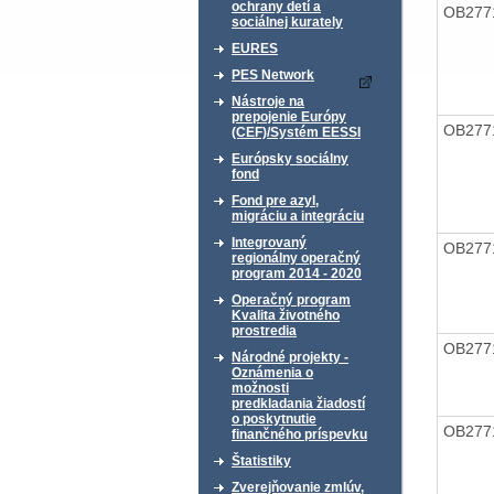
ochrany detí a
OB277
sociálnej kurately
EURES
PES Network
Nástroje na
prepojenie Európy
OB277
(CEF)/Systém EESSI
Európsky sociálny
fond
Fond pre azyl,
migráciu a integráciu
Integrovaný
OB277
regionálny operačný
program 2014 - 2020
Operačný program
Kvalita životného
prostredia
OB277
Národné projekty -
Oznámenia o
možnosti
predkladania žiadostí
o poskytnutie
OB277
finančného príspevku
Štatistiky
Zverejňovanie zmlúv,