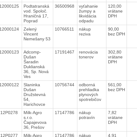
12000125
Podtatranská
36500968
vyťahanie
120,00
vod. Spoloč.
žumpy a
vrátane
Hraničná 17,
likvidácia
DPH
Poprad
odpadu
12000124
Zelený
10766511
nákup
90,00
Vincent
reziva
bez DPH
Nemešany 53
12000123
Adcomp-
17191467
renovácia
302,80
Dušan
tonerov
vrátane
Šaradin
DPH
Duklianská
36, Sp. Nová
Ves
12000122
Slaninka
10756744
odborná
561,00
Dušan
prehliadka
bez DPH
Družstevná
plynových
54,
spotrebičov
Harichovce
712P0278
Milk-Agro
17147786
nákup
7,82
s.r.o.
potravín
vrátane
Čapajevova
DPH
36, Prešov
712P0277
Milk-Agro
17147786
nákup
4,91