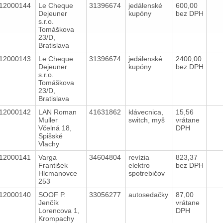
12000144
Le Cheque
31396674
jedálenské
600,00
Dejeuner
kupóny
bez DPH
s.r.o.
Tomáškova
23/D,
Bratislava
12000143
Le Cheque
31396674
jedálenské
2400,00
Dejeuner
kupóny
bez DPH
s.r.o.
Tomáškova
23/D,
Bratislava
12000142
LAN Roman
41631862
klávecnica,
15,56
Muller
switch, myš
vrátane
Včelná 18,
DPH
Spišské
Vlachy
12000141
Varga
34604804
revízia
823,37
František
elektro
bez DPH
Hlcmanovce
spotrebičov
253
12000140
SOOF P.
33056277
autosedačky
87,00
Jenčík
vrátane
Lorencova 1,
DPH
Krompachy