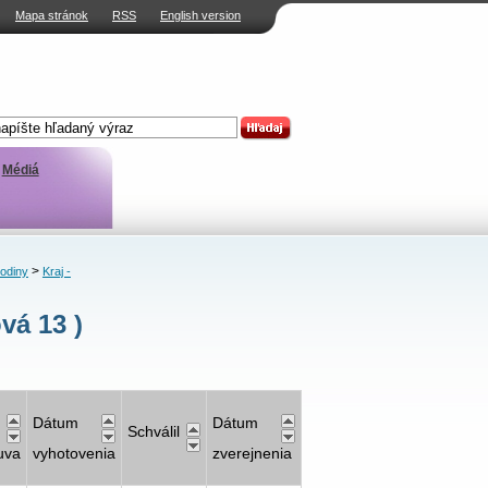
Mapa stránok
RSS
English version
Médiá
>
rodiny
Kraj -
vá 13 )
Dátum
Dátum
Schválil
uva
vyhotovenia
zverejnenia