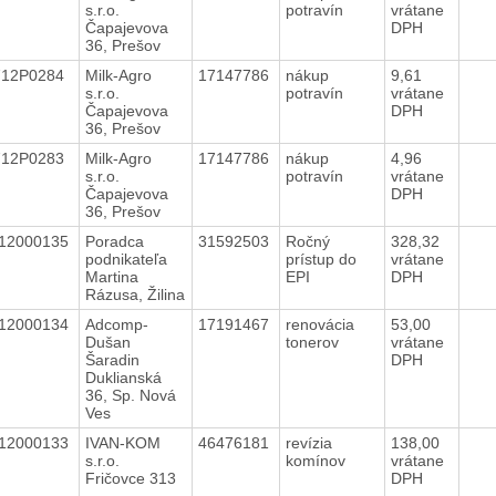
s.r.o.
potravín
vrátane
Čapajevova
DPH
36, Prešov
712P0284
Milk-Agro
17147786
nákup
9,61
s.r.o.
potravín
vrátane
Čapajevova
DPH
36, Prešov
712P0283
Milk-Agro
17147786
nákup
4,96
s.r.o.
potravín
vrátane
Čapajevova
DPH
36, Prešov
12000135
Poradca
31592503
Ročný
328,32
podnikateľa
prístup do
vrátane
Martina
EPI
DPH
Rázusa, Žilina
12000134
Adcomp-
17191467
renovácia
53,00
Dušan
tonerov
vrátane
Šaradin
DPH
Duklianská
36, Sp. Nová
Ves
12000133
IVAN-KOM
46476181
revízia
138,00
s.r.o.
komínov
vrátane
Fričovce 313
DPH