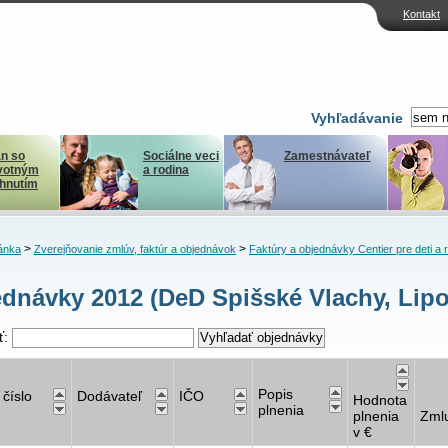
Kontakt
Vyhľadávanie
n so
Sociálne veci
Zamestnávateľ
votným
a rodina
ihnutím
>
>
ánka
Zverejňovanie zmlúv, faktúr a objednávok
Faktúry a objednávky Centier pre deti a 
dnávky 2012 (DeD Spišské Vlachy, Lipo
ť:
Popis
 číslo
Dodávateľ
IČO
Hodnota
plnenia
plnenia
Zml
v €