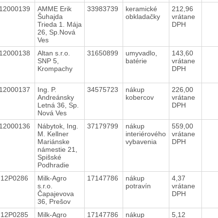
12000139
AMME Erik
33983739
keramické
212,96
Šuhajda
obkladačky
vrátane
Trieda 1. Mája
DPH
26, Sp.Nová
Ves
12000138
Altan s.r.o.
31650899
umyvadlo,
143,60
SNP 5,
batérie
vrátane
Krompachy
DPH
12000137
Ing. P.
34575723
nákup
226,00
Andreánsky
kobercov
vrátane
Letná 36, Sp.
DPH
Nová Ves
12000136
Nábytok, Ing.
37179799
nákup
559,00
M. Kellner
interiérového
vrátane
Mariánske
vybavenia
DPH
námestie 21,
Spišské
Podhradie
712P0286
Milk-Agro
17147786
nákup
4,37
s.r.o.
potravín
vrátane
Čapajevova
DPH
36, Prešov
712P0285
Milk-Agro
17147786
nákup
5,12