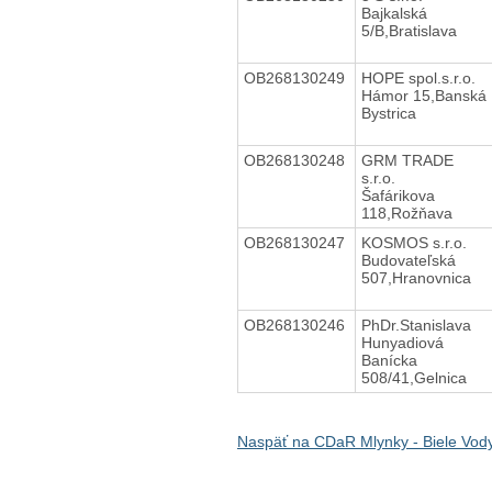
Bajkalská
5/B,Bratislava
OB268130249
HOPE spol.s.r.o.
Hámor 15,Banská
Bystrica
OB268130248
GRM TRADE
s.r.o.
Šafárikova
118,Rožňava
OB268130247
KOSMOS s.r.o.
Budovateľská
507,Hranovnica
OB268130246
PhDr.Stanislava
Hunyadiová
Banícka
508/41,Gelnica
Naspäť na CDaR Mlynky - Biele Vod