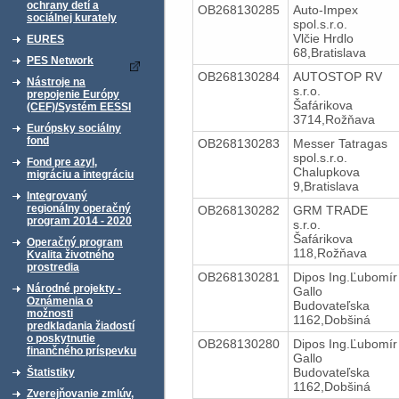
ochrany detí a
OB268130285
Auto-Impex
sociálnej kurately
spol.s.r.o.
Vlčie Hrdlo
EURES
68,Bratislava
PES Network
OB268130284
AUTOSTOP RV
Nástroje na
s.r.o.
prepojenie Európy
Šafárikova
(CEF)/Systém EESSI
3714,Rožňava
Európsky sociálny
fond
OB268130283
Messer Tatragas
spol.s.r.o.
Fond pre azyl,
Chalupkova
migráciu a integráciu
9,Bratislava
Integrovaný
regionálny operačný
OB268130282
GRM TRADE
program 2014 - 2020
s.r.o.
Šafárikova
Operačný program
118,Rožňava
Kvalita životného
prostredia
OB268130281
Dipos Ing.Ľubomír
Národné projekty -
Gallo
Oznámenia o
Budovateľska
možnosti
1162,Dobšiná
predkladania žiadostí
o poskytnutie
OB268130280
Dipos Ing.Ľubomír
finančného príspevku
Gallo
Budovateľska
Štatistiky
1162,Dobšiná
Zverejňovanie zmlúv,