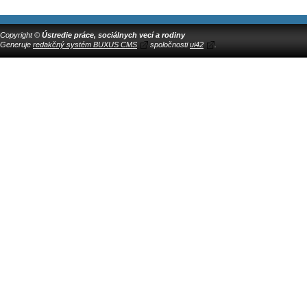
Copyright ©
Ústredie práce, sociálnych vecí a rodiny
Generuje
redakčný systém BUXUS CMS
spoločnosti
ui42
.