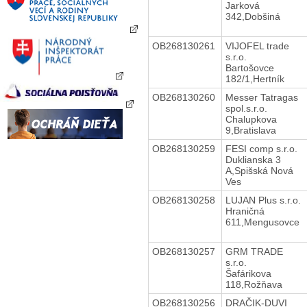
Jarková
342,Dobšiná
OB268130261
VIJOFEL trade
s.r.o.
Bartošovce
182/1,Hertník
OB268130260
Messer Tatragas
spol.s.r.o.
Chalupkova
9,Bratislava
OB268130259
FESI comp s.r.o.
Duklianska 3
A,Spišská Nová
Ves
OB268130258
LUJAN Plus s.r.o.
Hraničná
611,Mengusovce
OB268130257
GRM TRADE
s.r.o.
Šafárikova
118,Rožňava
OB268130256
DRAČIK-DUVI