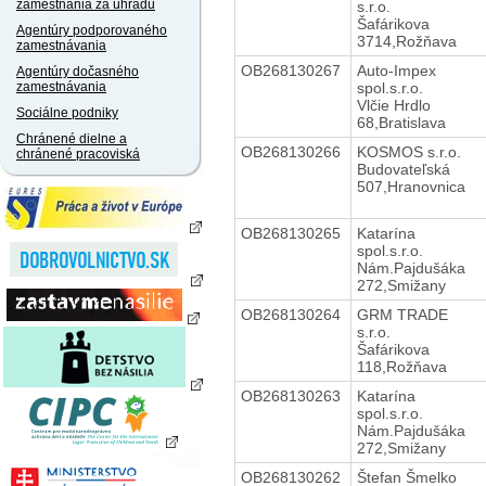
zamestnania za úhradu
s.r.o.
Šafárikova
Agentúry podporovaného
3714,Rožňava
zamestnávania
OB268130267
Auto-Impex
Agentúry dočasného
spol.s.r.o.
zamestnávania
Vlčie Hrdlo
Sociálne podniky
68,Bratislava
Chránené dielne a
OB268130266
KOSMOS s.r.o.
chránené pracoviská
Budovateľská
507,Hranovnica
OB268130265
Katarína
spol.s.r.o.
Nám.Pajdušáka
272,Smižany
OB268130264
GRM TRADE
s.r.o.
Šafárikova
118,Rožňava
OB268130263
Katarína
spol.s.r.o.
Nám.Pajdušáka
272,Smižany
OB268130262
Štefan Šmelko