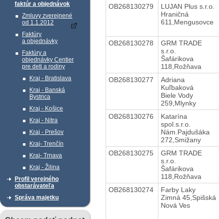
faktúr a objednávok
OB268130279
LUJAN Plus s.r.o.
Hraničná
Zmluvy zverejnené
611,Mengusovce
od 1.1.2012
Faktúry
a objednávky
OB268130278
GRM TRADE
s.r.o.
Faktúry a
Šafárikova
objednávky Centier
118,Rožňava
pre deti a rodiny
Kraj - Bratislava
OB268130277
Adriana
Kuľbaková
Kraj - Banská
Biele Vody
Bystrica
259,Mlynky
Kraj - Košice
OB268130276
Katarína
Kraj - Nitra
spol.s.r.o.
Nám.Pajdušáka
Kraj - Prešov
272,Smižany
Kraj- Trenčín
OB268130275
GRM TRADE
Kraj- Trnava
s.r.o.
Kraj - Žilina
Šafárikova
118,Rožňava
Profil verejného
obstarávateľa
OB268130274
Farby Laky
Zimná 45,Spišská
Správa majetku
Nová Ves