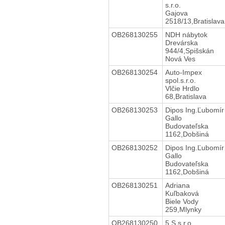
s.r.o.
Gajova
2518/13,Bratislava
OB268130255
NDH nábytok
Drevárska
944/4,Spišskán
Nová Ves
OB268130254
Auto-Impex
spol.s.r.o.
Vlčie Hrdlo
68,Bratislava
OB268130253
Dipos Ing.Ľubomír
Gallo
Budovateľska
1162,Dobšiná
OB268130252
Dipos Ing.Ľubomír
Gallo
Budovateľska
1162,Dobšiná
OB268130251
Adriana
Kuľbaková
Biele Vody
259,Mlynky
OB268130250
5 S s.r.o.