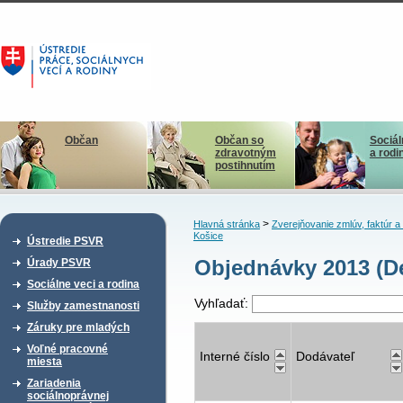
Občan
Občan so
Sociál
zdravotným
a rodi
postihnutím
>
Hlavná stránka
Zverejňovanie zmlúv, faktúr 
Košice
Ústredie PSVR
Objednávky 2013 (De
Úrady PSVR
Sociálne veci a rodina
Vyhľadať:
Služby zamestnanosti
Záruky pre mladých
Voľné pracovné
Interné číslo
Dodávateľ
miesta
Zariadenia
sociálnoprávnej