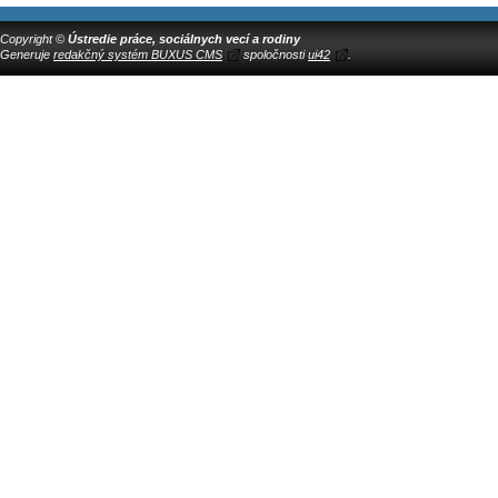
Copyright ©
Ústredie práce, sociálnych vecí a rodiny
Generuje
redakčný systém BUXUS CMS
spoločnosti
ui42
.