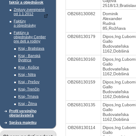
Gajova
faktúr a objednávok
2518/13,Bratisla
Zmluvy zverejnené
OB268130082
Dominik
od 1.1.2012
Alexander
Faktúry
Rudná
a objednávky
85,Rožňava
Faktúry a
OB268130179
Dipos,Ing.Ľubom
objednávky Centier
Gallo
pre deti a rodiny
Budovateľska
Kraj - Bratislava
1162,Dobšiná
Kraj - Banská
OB268130160
Dipos,Ing.Ľubom
Bystrica
Gallo
Kraj - Košice
Budovateľska
1162,Dobšiná
Kraj - Nitra
OB268130159
Dipos,Ing.Ľubom
Kraj - Prešov
Gallo
Kraj- Trenčín
Budovateľska
1162,Dobšiná
Kraj- Trnava
Kraj - Žilina
OB268130135
Dipos,Ing.Ľubom
Gallo
Profil verejného
Budovateľska
obstarávateľa
1162,Dobšiná
Správa majetku
OB268130114
Dipos,Ing.Ľubom
Gallo