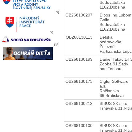
Budovateľska
1162,Dobšiná
OB268130207
Dipos Ing.Ľubom
Gallo
Budovateľska
1162,Dobšiná
OB268130113
Detská
ozdravovňa
Železnô
Partizánska Ľup
OB268130199
Daniel Takáč DT
Zdoba 91,Sady
nad Torisou
OB268130173
Cígler Software
a.s.
Račianska
66,Bratislava
OB268130212
BIBUS SK s.r.o.
Trnavská 31,Nitr
OB268130100
BIBUS SK s.r.o.
Trnavská 31,Nitr