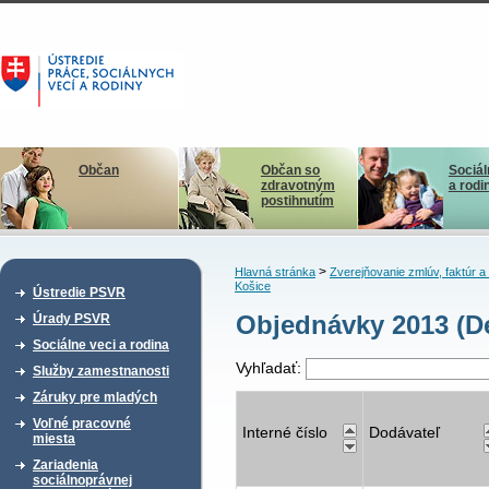
Občan
Občan so
Sociál
zdravotným
a rodi
postihnutím
>
Hlavná stránka
Zverejňovanie zmlúv, faktúr 
Košice
Ústredie PSVR
Objednávky 2013 (De
Úrady PSVR
Sociálne veci a rodina
Vyhľadať:
Služby zamestnanosti
Záruky pre mladých
Voľné pracovné
Interné číslo
Dodávateľ
miesta
Zariadenia
sociálnoprávnej