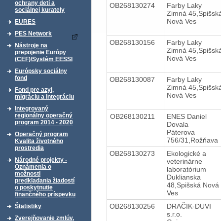
ochrany detí a
OB268130274
Farby Laky
sociálnej kurately
Zimná 45,Spišsk
Nová Ves
EURES
PES Network
OB268130156
Farby Laky
Nástroje na
Zimná 45,Spišsk
prepojenie Európy
Nová Ves
(CEF)/Systém EESSI
Európsky sociálny
fond
OB268130087
Farby Laky
Zimná 45,Spišsk
Fond pre azyl,
Nová Ves
migráciu a integráciu
Integrovaný
regionálny operačný
OB268130211
ENES Daniel
program 2014 - 2020
Dovala
Páterova
Operačný program
756/31,Rožňava
Kvalita životného
prostredia
OB268130273
Ekologické a
Národné projekty -
veterinárne
Oznámenia o
laboratórium
možnosti
Duklianska
predkladania žiadostí
48,Spišská Nová
o poskytnutie
Ves
finančného príspevku
OB268130256
DRAČIK-DUVI
Štatistiky
s.r.o.
Zverejňovanie zmlúv,