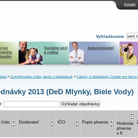
Kontakt
Vyhľadávanie
n so
Sociálne veci
Zamestnávateľ
votným
a rodina
ihnutím
>
>
ánka
Zverejňovanie zmlúv, faktúr a objednávok
Faktúry a objednávky Centier pre deti a 
dnávky 2013 (DeD Mlynky, Biele Vody)
ť:
 číslo
Dodávateľ
IČO
Popis plnenia
Hodnota
plnenia
v €