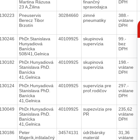
Martina Rázusa
finančný
DPH
23 A,Žilina
spravodajca
130223
Pneuservis
30284660
zimné
388.-
Berecz Tibor
pneumatiky
vrátane
C
Brzotín
DPH
p
130246
PhDr.Stanislava
40109925
skupinová
99.-
Hunyadiová
supervízia
bez
Banícka
DPH
508/41,Gelnica
130182
PhDr.Hunyadiová
40109925
skupinová
198.-
Stanislava PhD.
supervízia
vrátane
Banícka
DPH
41,Gelnica
130124
PhDr.Hunyadiová
40109925
supervízia pre
297.-
Stanislava PhD.
prof.rodičov
vrátane
Banícka
DPH
41,Gelnica
130049
PhDr.Hunyadiová
40109925
supezvízia pre
235,62
Stanislava PhD.
PR
vrátane
Banícka
DPH
41,Gelnica
130186
Peter
34574131
údržbársky
31,36
Majerík,inštalačný
materiál
vrátane