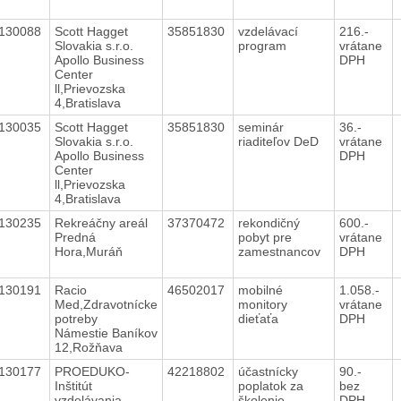
130088
Scott Hagget
35851830
vzdelávací
216.-
Slovakia s.r.o.
program
vrátane
Apollo Business
DPH
Center
ll,Prievozska
4,Bratislava
130035
Scott Hagget
35851830
seminár
36.-
Slovakia s.r.o.
riaditeľov DeD
vrátane
Apollo Business
DPH
Center
ll,Prievozska
4,Bratislava
130235
Rekreáčny areál
37370472
rekondičný
600.-
Predná
pobyt pre
vrátane
Hora,Muráň
zamestnancov
DPH
130191
Racio
46502017
mobilné
1.058.-
Med,Zdravotnícke
monitory
vrátane
potreby
dieťaťa
DPH
Námestie Baníkov
12,Rožňava
130177
PROEDUKO-
42218802
účastnícky
90.-
Inštitút
poplatok za
bez
vzdelávania
školenie
DPH