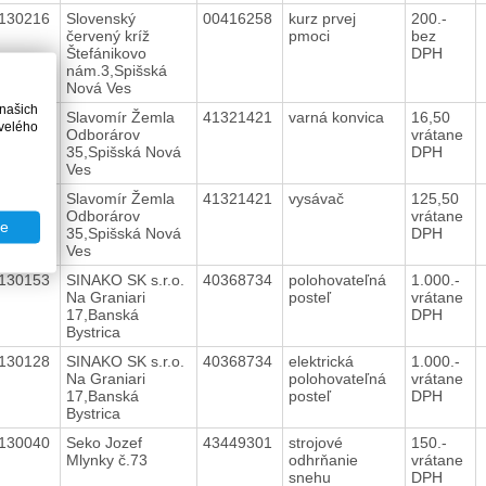
130216
Slovenský
00416258
kurz prvej
200.-
červený kríž
pmoci
bez
Štefánikovo
DPH
nám.3,Spišská
Nová Ves
 našich
130229
Slavomír Žemla
41321421
varná konvica
16,50
velého
Odborárov
vrátane
35,Spišská Nová
DPH
Ves
130077
Slavomír Žemla
41321421
vysávač
125,50
Odborárov
vrátane
te
35,Spišská Nová
DPH
Ves
130153
SINAKO SK s.r.o.
40368734
polohovateľná
1.000.-
Na Graniari
posteľ
vrátane
17,Banská
DPH
Bystrica
130128
SINAKO SK s.r.o.
40368734
elektrická
1.000.-
Na Graniari
polohovateľná
vrátane
17,Banská
posteľ
DPH
Bystrica
130040
Seko Jozef
43449301
strojové
150.-
Mlynky č.73
odhrňanie
vrátane
snehu
DPH