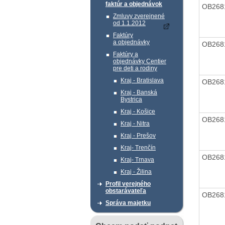
faktúr a objednávok
OB268
Zmluvy zverejnené
od 1.1.2012
Faktúry
a objednávky
OB268
Faktúry a
objednávky Centier
pre deti a rodiny
Kraj - Bratislava
OB268
Kraj - Banská
Bystrica
Kraj - Košice
OB268
Kraj - Nitra
Kraj - Prešov
Kraj- Trenčín
OB268
Kraj- Trnava
Kraj - Žilina
Profil verejného
obstarávateľa
OB268
Správa majetku