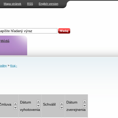
Mapa stránok
RSS
English version
Médiá
>
rodiny
Kraj -
Dátum
Dátum
Zmluva
Schválil
vyhotovenia
zverejnenia