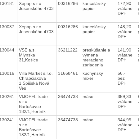
130181
Xepap s.r.o.
00316286
kancelársky
172,90
Jesenského 4703
papier
vrátane
DPH
130037
Xepap s.r.o.
00316286
kancelársky
148,20
Jesenského 4703
papier
vrátane
DPH
130044
VSE a.s.
36211222
preskúšanie a
141,90
Mlynska
výmena
vrátane
31,Košice
meracieho
DPH
zariadenia
130016
Villa Market s.r.o.
31668461
kuchynský
56.-
Chrapčiakova
mixér
bez
1,Spišská Nová
DPH
Ves
130261
VIJOFEL trade
36474738
mäso
359,33
s.r.o.
vrátane
Bartošovce
DPH
182/1,Hertník
130241
VIJOFEL trade
36474738
mäso
344,95
s.r.o.
vrátane
Bartošovce
DPH
182/1,Hertník