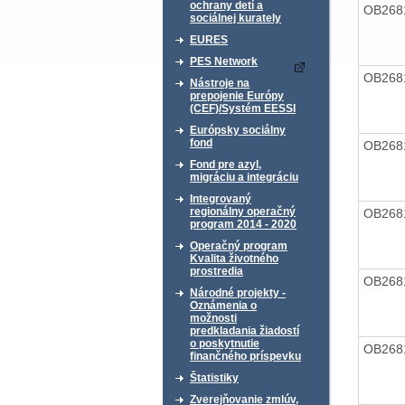
ochrany detí a
OB268
sociálnej kurately
EURES
PES Network
OB268
Nástroje na
prepojenie Európy
(CEF)/Systém EESSI
Európsky sociálny
fond
OB268
Fond pre azyl,
migráciu a integráciu
Integrovaný
regionálny operačný
OB268
program 2014 - 2020
Operačný program
Kvalita životného
prostredia
OB268
Národné projekty -
Oznámenia o
možnosti
predkladania žiadostí
o poskytnutie
OB268
finančného príspevku
Štatistiky
Zverejňovanie zmlúv,