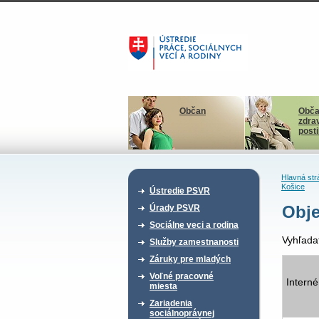
Občan
Obča
zdra
post
Hlavná str
Košice
Ústredie PSVR
Obje
Úrady PSVR
Sociálne veci a rodina
Vyhľada
Služby zamestnanosti
Záruky pre mladých
Voľné pracovné
Interné
miesta
Zariadenia
sociálnoprávnej