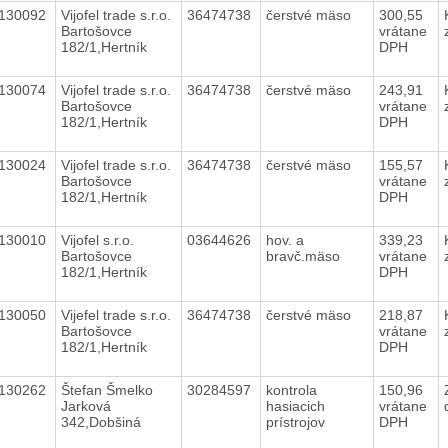
130092
Vijofel trade s.r.o.
36474738
čerstvé mäso
300,55
Bartošovce
vrátane
182/1,Hertník
DPH
130074
Vijofel trade s.r.o.
36474738
čerstvé mäso
243,91
Bartošovce
vrátane
182/1,Hertník
DPH
130024
Vijofel trade s.r.o.
36474738
čerstvé mäso
155,57
Bartošovce
vrátane
182/1,Hertník
DPH
130010
Vijofel s.r.o.
03644626
hov. a
339,23
Bartošovce
bravč.mäso
vrátane
182/1,Hertník
DPH
130050
Vijefel trade s.r.o.
36474738
čerstvé mäso
218,87
Bartošovce
vrátane
182/1,Hertník
DPH
130262
Štefan Šmelko
30284597
kontrola
150,96
Jarková
hasiacich
vrátane
342,Dobšiná
prístrojov
DPH