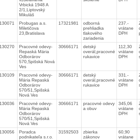
Vrbická 1948 A
2/1,Liptovský
Mikuláš
130071
Probugas a.s.
17321981
odborná
237.-
Miletičova
prehliadka
vrátane
23,Bratislava
tlakového
DPH
zariadenia
130270
Pracovné odevy-
30666171
detský
112,30
Repaská Mária
overál,pracovné
vrátane
Odborárov
rukavice
DPH
570,Spišská Nová
Ves
130109
Pracovné odevy-
30666171
detský
331.-
Mária Repaská
overál,pracovné
vrátane
Odborárov
rukavice
DPH
570/51,Spišská
Nová Ves
130036
Pracovné odevy-
30666171
pracovné odevy
345,06
Mária Repaská
a obuv
vrátane
Odborárov
DPH
570/51,Spišská
Nová Ves
130056
Poradca
31592503
zbierka
60,90
podnikateľa s.r.o.
zákonov
vrátane