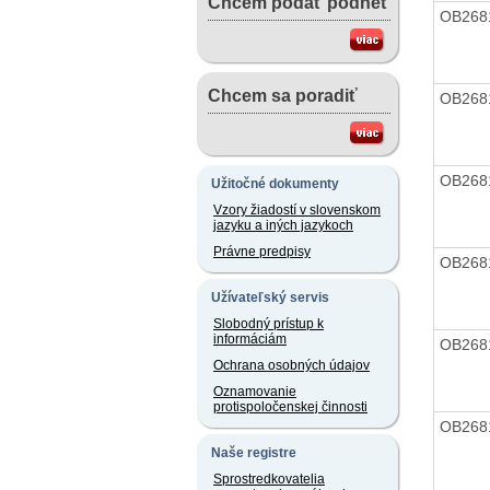
Chcem podať podnet
OB268
Chcem sa poradiť
OB268
OB268
Užitočné dokumenty
Vzory žiadostí v slovenskom
jazyku a iných jazykoch
Právne predpisy
OB268
Užívateľský servis
Slobodný prístup k
informáciám
OB268
Ochrana osobných údajov
Oznamovanie
protispoločenskej činnosti
OB268
Naše registre
Sprostredkovatelia