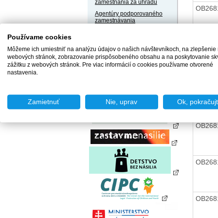
zamestnania za úhradu
OB268
Agentúry podporovaného
zamestnávania
Agentúry dočasného
Používame cookies
zamestnávania
Môžeme ich umiestniť na analýzu údajov o našich návštevníkoch, na zlepšenie
Sociálne podniky
OB268
webových stránok, zobrazovanie prispôsobeného obsahu a na poskytovanie sk
Chránené dielne a
zážitku z webových stránok. Pre viac informácií o cookies používame otvorené
chránené pracoviská
nastavenia.
OB268
Zamietnuť
Nie, uprav
Ok, pokračuj
OB268
OB268
OB268