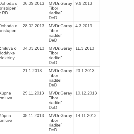
Dohoda o
06.09.2013
MVDr.Garay
9.9.2013
pristúpení
Tibor
k RD
riaditeľ
DeD
Dohoda o
28.02.2013
MVDr.Garay
4.3.2013
pristúpení
Tibor
riaditeľ
DeD
Zmluva o
04.03.2013
MVDr.Garay
11.3.2013
dodávke
Tibor
elektriny
riaditeľ
DeD
21.1.2013
MVDr.Garay
23.1.2013
Tibor
riaditeľ
DeD
Kúpna
29.11.2013
MVDr.Garay
10.12.2013
zmluva
Tibor
riaditeľ
DeD
Kúpna
08.11.2013
MVDr.Garay
14.11.2013
zmluva
Tibor
riaditeľ
DeD