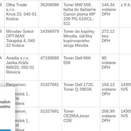
14
Olha Trade
36208086
Toner MW 558,
144,34
z 9.
s.r.o.
farba do tlačiarne
vrátane
Krivá 23, 040 01
Canon pisma MP
DPH
Košice
230 PG-510/CL-
511
14
Miroslav Sokol-
14394979
Toner do kopírky
272,12
OPTIMAX
Minolta, údržba
bez
Tokajská 4, 040
kopírovacieho
DPH
22 Košice
stroja Minolta
14
Anadia s.r.o.
47199580
Toner Dell MW
90
Janka Kráľa
558
vrátane
889/20, 050 01
DPH
Revúca
4
Pergamon,
31327681
Toner Dell 1720,
104,13
1430
s.r.o.
Toner Q 3963A
vrátane
IV/5
Chemická 1,
DPH
831 04
 našich
Bratislava
velého
14
Pergamon,
31327681
Toner
206,99
1430
s.r.o.
CE285A,toner
vrátane
IV/5
Chemická 1,
CDE
DPH
831 04
Bratislava