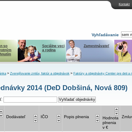
Kontakt
Vyhľadávanie
n so
Sociálne veci
Zamestnávateľ
votným
a rodina
ihnutím
>
>
ánka
Zverejňovanie zmlúv, faktúr a objednávok
Faktúry a objednávky Centier pre deti a 
dnávky 2014 (DeD Dobšiná, Nová 809)
ť:
Dodávateľ
IČO
Popis plnenia
Zmlu
Hodnota
plnenia
v €