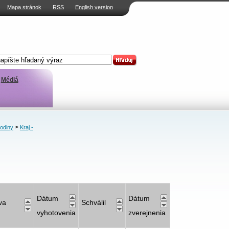
Mapa stránok
RSS
English version
Médiá
>
rodiny
Kraj -
Dátum
Dátum
va
Schválil
vyhotovenia
zverejnenia