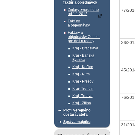
faktúr a objednávok
Zmluvy zverejnené
77/20
od 1.1.2012
Faktúry
a objednávky
Faktúry a
objednávky Centier
pre deti a rodiny
36/20
Kraj - Bratislava
Kraj - Banská
Bystrica
Kraj - Košice
45/20
Kraj - Nitra
Kraj - Prešov
Kraj- Trenčín
Kraj- Trnava
76/20
Kraj - Žilina
Profil verejného
obstarávateľa
Správa majetku
31/20