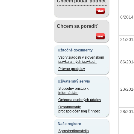
Chcem podať podnet
6/201
Chcem sa poradiť
21/20
Užitočné dokumenty
Vzory žiadostí v slovenskom
86/20
jazyku a iných jazykoch
Právne predpisy
Užívateľský servis
Slobodný prístup k
23/20
informáciám
Ochrana osobných údajov
Oznamovanie
28/20
protispoločenskej činnosti
Naše registre
Sprostredkovatelia