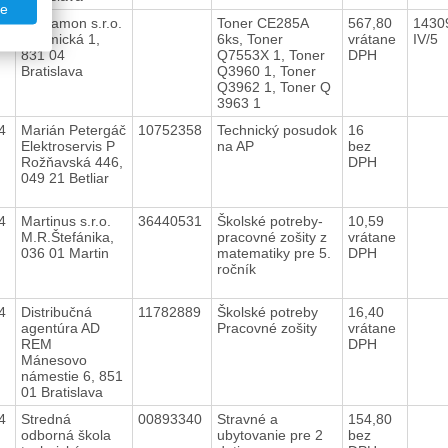
te
14
Pergamon s.r.o.
Toner CE285A
567,80
1430
Chemická 1,
6ks, Toner
vrátane
IV/5
831 04
Q7553X 1, Toner
DPH
Bratislava
Q3960 1, Toner
Q3962 1, Toner Q
3963 1
14
Marián Petergáč
10752358
Technický posudok
16
Elektroservis P
na AP
bez
Rožňavská 446,
DPH
049 21 Betliar
14
Martinus s.r.o.
36440531
Školské potreby-
10,59
M.R.Štefánika,
pracovné zošity z
vrátane
036 01 Martin
matematiky pre 5.
DPH
ročník
14
Distribučná
11782889
Školské potreby
16,40
agentúra AD
Pracovné zošity
vrátane
REM
DPH
Mánesovo
námestie 6, 851
01 Bratislava
14
Stredná
00893340
Stravné a
154,80
odborná škola
ubytovanie pre 2
bez