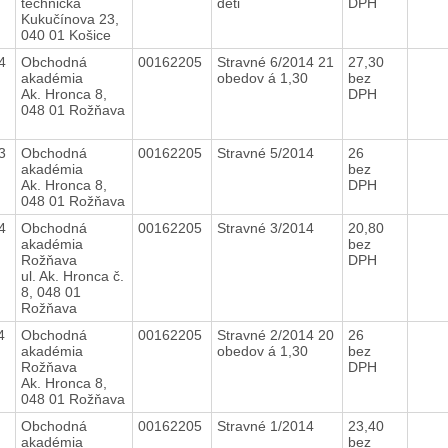
technická
deti
DPH
Kukučínova 23,
040 01 Košice
14
Obchodná
00162205
Stravné 6/2014 21
27,30
akadémia
obedov á 1,30
bez
Ak. Hronca 8,
DPH
048 01 Rožňava
13
Obchodná
00162205
Stravné 5/2014
26
akadémia
bez
Ak. Hronca 8,
DPH
048 01 Rožňava
14
Obchodná
00162205
Stravné 3/2014
20,80
akadémia
bez
Rožňava
DPH
ul. Ak. Hronca č.
8, 048 01
Rožňava
14
Obchodná
00162205
Stravné 2/2014 20
26
akadémia
obedov á 1,30
bez
Rožňava
DPH
Ak. Hronca 8,
048 01 Rožňava
4
Obchodná
00162205
Stravné 1/2014
23,40
akadémia
bez