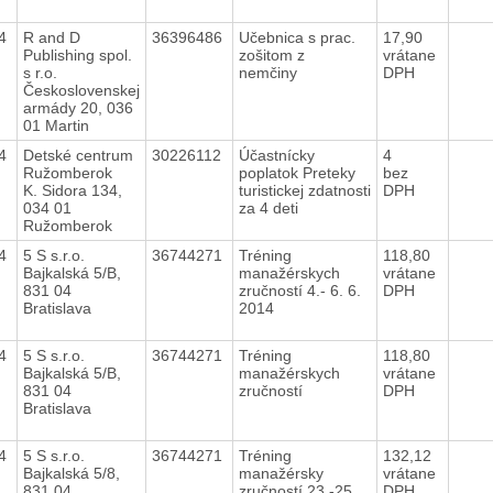
14
R and D
36396486
Učebnica s prac.
17,90
Publishing spol.
zošitom z
vrátane
s r.o.
nemčiny
DPH
Československej
armády 20, 036
01 Martin
14
Detské centrum
30226112
Účastnícky
4
Ružomberok
poplatok Preteky
bez
K. Sidora 134,
turistickej zdatnosti
DPH
034 01
za 4 deti
Ružomberok
14
5 S s.r.o.
36744271
Tréning
118,80
Bajkalská 5/B,
manažérskych
vrátane
831 04
zručností 4.- 6. 6.
DPH
Bratislava
2014
14
5 S s.r.o.
36744271
Tréning
118,80
Bajkalská 5/B,
manažérskych
vrátane
831 04
zručností
DPH
Bratislava
14
5 S s.r.o.
36744271
Tréning
132,12
Bajkalská 5/8,
manažérsky
vrátane
831 04
zručností 23.-25.
DPH