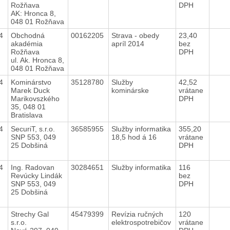
Rožňava
DPH
AK: Hronca 8,
048 01 Rožňava
14
Obchodná
00162205
Strava - obedy
23,40
akadémia
apríl 2014
bez
Rožňava
DPH
ul. Ak. Hronca 8,
048 01 Rožňava
14
Kominárstvo
35128780
Služby
42,52
Marek Duck
kominárske
vrátane
Marikovszkého
DPH
35, 048 01
Bratislava
14
SecuriT, s.r.o.
36585955
Služby informatika
355,20
SNP 553, 049
18,5 hod á 16
vrátane
25 Dobšiná
DPH
14
Ing. Radovan
30284651
Služby informatika
116
Revúcky Lindák
bez
SNP 553, 049
DPH
25 Dobšiná
4
Strechy Gal
45479399
Revízia ručných
120
s.r.o.
elektrospotrebičov
vrátane