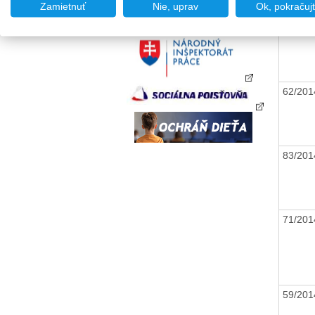
Zamietnuť
Nie, uprav
Ok, pokračuj
46/20
62/20
83/20
71/20
59/20