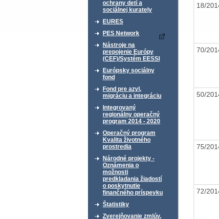
ochrany detí a
18/20
sociálnej kurately
EURES
PES Network
Nástroje na
70/20
prepojenie Európy
(CEF)/Systém EESSI
Európsky sociálny
fond
Fond pre azyl,
50/20
migráciu a integráciu
Integrovaný
regionálny operačný
program 2014 - 2020
Operačný program
Kvalita životného
75/20
prostredia
Národné projekty -
Oznámenia o
možnosti
predkladania žiadostí
o poskytnutie
72/20
finančného príspevku
Štatistiky
Zverejňovanie zmlúv,