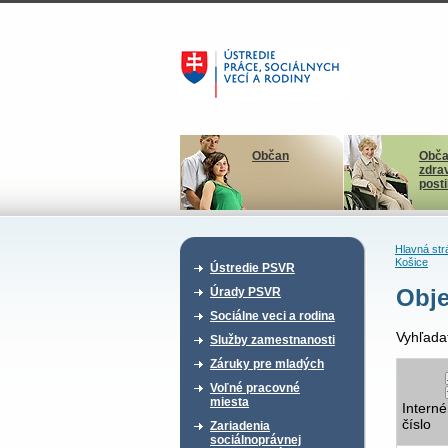
Občan
Obča
zdra
post
Hlavná str
Košice
Ústredie PSVR
Obje
Úrady PSVR
Sociálne veci a rodina
Vyhľada
Služby zamestnanosti
Záruky pre mladých
Voľné pracovné
miesta
Interné
číslo
Zariadenia
sociálnoprávnej