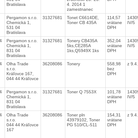
Bratislava
4. 2014 1
zamestnanec
4
Pergamon s.r.o.
31327681
Tonet C6614DE,
114,57
1430
Chemická 1,
Toner CB 435A
vrátane
IV/5
531 04
DPH
Bratislava
14
Pergamon s.r.o.
31327681
Tonery CB435A
352,04
1430
Chemická 1,
5ks,CE285A
vrátane
IV/5
831 04
1ks,Q5949X 1ks
DPH
Bratislava
14
Olha Trade
36208086
Tonery
558,98
z 9.
s.r.o.
bez
Kráľovce 167,
DPH
044 44 Kráľovce
14
Pergamon s.r.o.
31327681
Toner Q 7553X
101,78
1430
Chemická 1,
vrátane
IV/5
831 04
DPH
Bratislava
14
Olha Trade
36208086
Toner pln
154,31
z 9.
s.r.o.
43979102, Toner
vrátane
044 44 Kráľovce
PG 510/CL-511
DPH
167