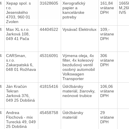
14
Xepap spol. s
31628605
Xerografický
161,84
1665
r.o.
papier a
vrátane
M,26
Jesenského
kancelárske
DPH
IV/5
4703, 960 01
potreby
Zvolen
14
Max XL s.r.o.
44404522
Vysávač Elektrolux
109,-
Jarková 108,
vrátane
049 41 Pača
DPH
14
CARSman,
45316091
Výmena oleja, 4x
306
s.r.o.
filter, 4x kolesový
vrátane
Zakarpatská 6,
bezdušový ventil
DPH
048 01 Rožňava
osobný automobil
Volkswagen
Transporter
14
Ján Kračún
41815416
Údržbársky
106,06
Tekran
materiál, žiarovky,
vrátane
Jarková 376,
neónové trubice
DPH
049 25 Dobšiná
14
Andrea
45458758
Údržbársky
29
Flochová - mix
materiál
vrátane
Turecká 49, 049
DPH
25 Dobšiná