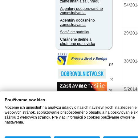
zamestnania za úhradu
54/20
Agentúry podporovaného
zamestnávania
Agentúry dočasného
zamestnávania
Sociálne podniky
29/20
Chránené dielne a
chránené pracoviská
38/20
5/201
Používame cookies
Môžeme ich umiestniť na analýzu údajov o našich návštevníkoch, na zlepšenie
webových stránok, zobrazovanie prispôsobeného obsahu a na poskytovanie sk
33/20
zážitku z webových stránok. Pre viac informácií o cookies používame otvorené
nastavenia.